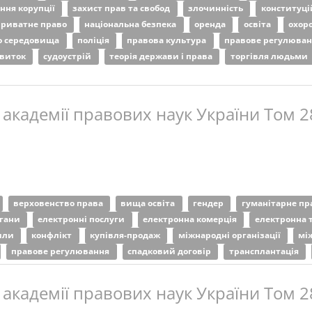
ання корупції
захист прав та свобод
злочинність
конституці
приватне право
національна безпека
оренда
освіта
охор
о середовища
поліція
правова культура
правове регулюва
звиток
судоустрій
теорія держави і права
торгівля людьми
 академії правових наук України Том 2
верховенство права
вища освіта
гендер
гуманітарне пр
ргани
електронні послуги
електронна комерція
електронна 
сили
конфлікт
купівля-продаж
міжнародні організації
мі
правове регулювання
спадковий договір
трансплантація
 академії правових наук України Том 2