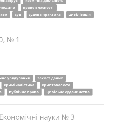
ронавірус
космічна діяльність
 людини
право власності
раво
суд
судова практика
цивілізація
0, № 1
нне урядування
захист даних
криміналістика
криптовалюта
га
публічне право
цивільне судочинство
 Економічні науки № 3