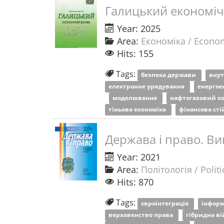
Галицький економіч
Year: 2025
Area:
Економіка / Econo
Hits: 155
Tags:
безпека держави
внут
електронне урядування
енергое
моделювання
нафтогазовий к
тіньова економіка
фінансова сті
Держава і право. Ви
Year: 2021
Area:
Політологія / Politi
Hits: 870
Tags:
євроінтеграція
інформ
верховенство права
гібридна в