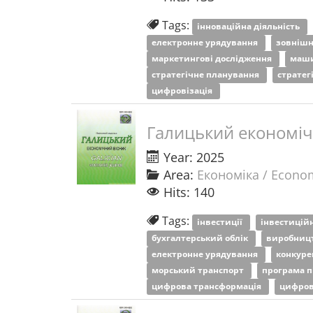
Tags:
інноваційна діяльність
електронне урядування
зовнішн
маркетингові дослідження
маши
стратегічне планування
стратег
цифровізація
Галицький економіч
Year: 2025
Area:
Економіка / Econo
Hits: 140
Tags:
інвестиції
інвестицій
бухгалтерський облік
виробниц
електронне урядування
конкуре
морський транспорт
програма п
цифрова трансформація
цифров