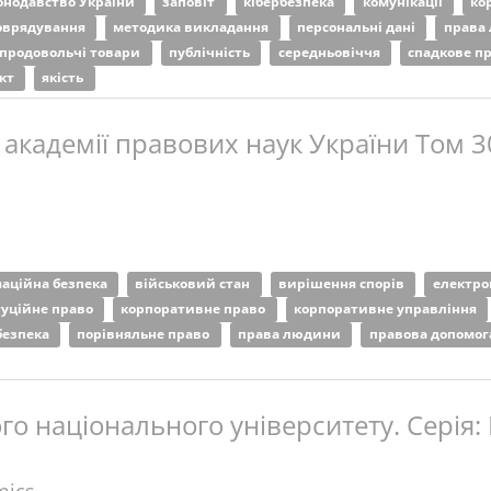
онодавство України
заповіт
кібербезпека
комунікації
ко
оврядування
методика викладання
персональні дані
права
продовольчі товари
публічність
середньовіччя
спадкове п
ект
якість
 академії правових наук України Том 3
аційна безпека
військовий стан
вирішення спорів
електро
туційне право
корпоративне право
корпоративне управління
безпека
порівняльне право
права людини
правова допомо
о національного університету. Серія: