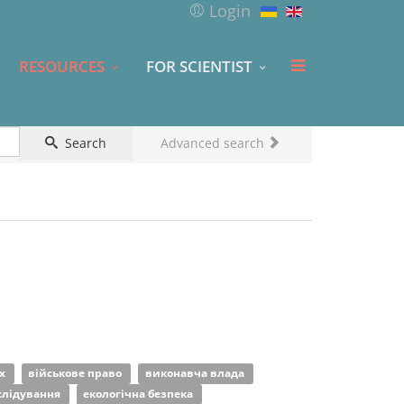
Login
RESOURCES
FOR SCIENTIST
Search
Advanced search
их
військове право
виконавча влада
слідування
екологічна безпека