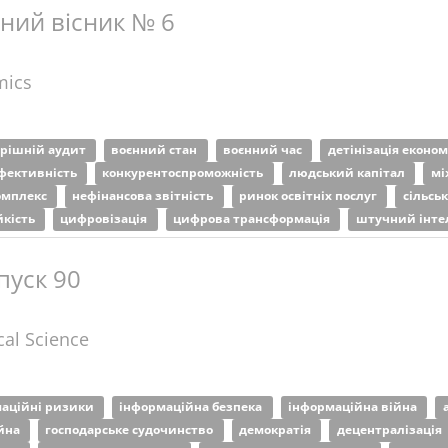
ний вісник № 6
mics
рішній аудит
воєнний стан
воєнний час
детінізація еконо
фективність
конкурентоспроможність
людський капітал
мі
омплекс
нефінансова звітність
ринок освітніх послуг
сільсь
йкість
цифровізація
цифрова трансформація
штучний інте
пуск 90
cal Science
аційні ризики
інформаційна безпека
інформаційна війна
ійна
господарське судочинство
демократія
децентралізація