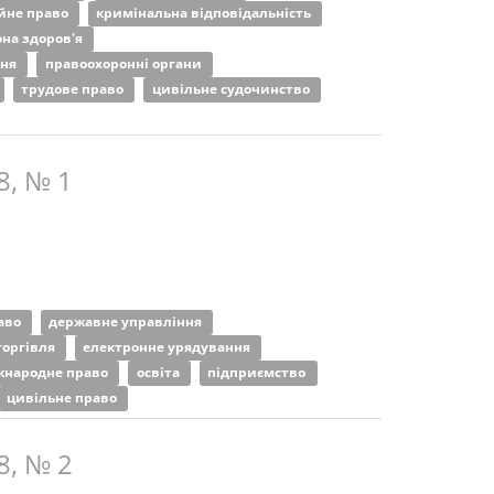
йне право
кримінальна відповідальність
она здоров'я
ння
правоохоронні органи
трудове право
цивільне судочинство
8, № 1
аво
державне управління
торгівля
електронне урядування
жнародне право
освіта
підприємство
цивільне право
8, № 2