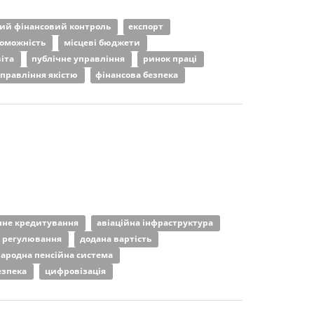
ий фінансовий контроль
експорт
роможність
місцеві бюджети
віта
публічне управління
ринок праці
правління якістю
фінансова безпека
чне кредитування
авіаційна інфраструктура
 регулювання
додана вартість
ародна пенсійна система
езпека
цифровізація