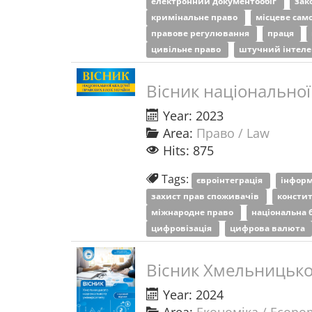
електронний документообіг
зак
кримінальне право
місцеве сам
правове регулювання
праця
цивільне право
штучний інтел
Вісник національної
Year: 2023
Area:
Право / Law
Hits: 875
Tags:
євроінтеграція
інформ
захист прав споживачів
консти
міжнародне право
національна 
цифровізація
цифрова валюта
Вісник Хмельницьког
Year: 2024