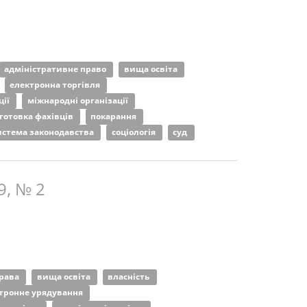
адміністративне право
вища освіта
електронна торгівля
ції
міжнародні організації
готовка фахівців
покарання
истема законодавства
соціологія
суд
9, № 2
права
вища освіта
власність
тронне урядування