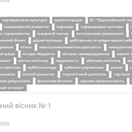
mics
корпоративна культура
євроінтеграція
ЄС / Європейський со
інноваційний розвиток
інфляція
інформаційні системи
ні підприємства
аграрний сектор
антикризове управління
ранний бізнес
діджиталізація
дебіторська та кредиторська заб
дування
етика
зовнішньоекономічна діяльність
конкуренто
міграція
місцеві бюджети
місцеве самоврядування
малий т
жмент
митна політика
нерухомість
облікова політика
о
а політика
публічна влада
публічне управління
ринок
с
кономіка
сталий розвиток
стратегічний розвиток
торгівля
сові результати
фінансова безпека
харчова промисловість
ний інтелект
ний вісник № 1
mics