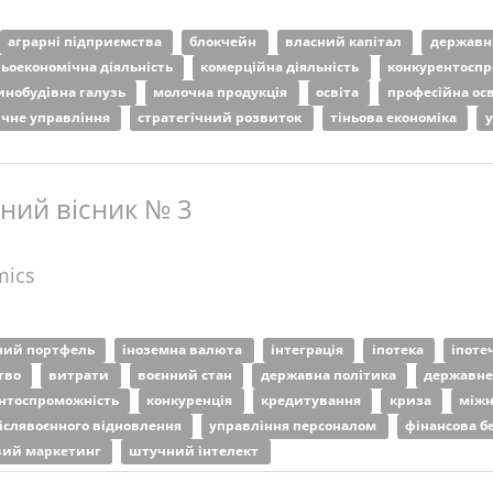
аграрні підприємства
блокчейн
власний капітал
державн
ьоекономічна діяльність
комерційна діяльність
конкурентосп
нобудівна галузь
молочна продукція
освіта
професійна ос
ічне управління
стратегічний розвиток
тіньова економіка
у
ний вісник № 3
mics
ний портфель
іноземна валюта
інтеграція
іпотека
іпоте
тво
витрати
воєнний стан
державна політика
державне
нтоспроможність
конкуренція
кредитування
криза
міжн
іслявоєнного відновлення
управління персоналом
фінансова б
ий маркетинг
штучний інтелект