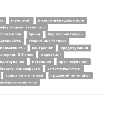
юз
інвестиції
інвестиційна діяльність
інформаційні технології
бізнес-план
бренд
будівельна галузь
оргованість
економічна безпека
спроможність
контролінг
кредитування
а середній бізнес
маркетинг
податкування
потенціал
прогнозування
ільське господарство
самоменеджмент
транспортна галузь
трудовий потенціал
цифрова економіка