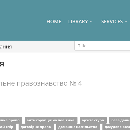
HOME
LIBRARY
SERVICES
вання
я
льне правознавство № 4
ивне право
антикорупційна політика
архітектура
база дан
ий спір
договірне право
домашнє насильство
досудове роз