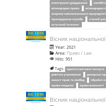
електронне урядування
запобіг
міжнародне право
міжнародне 
охорона навколишнього природног
прикордонна служба
сталий ро
штучний інтелект
Вісник національної
Year: 2021
Area:
Право / Law
Hits: 951
Tags:
адміністративні послуги
довічне утримання
донорські о
захист прав та свобод
збройні 
права людини
право власності
Вісник національної