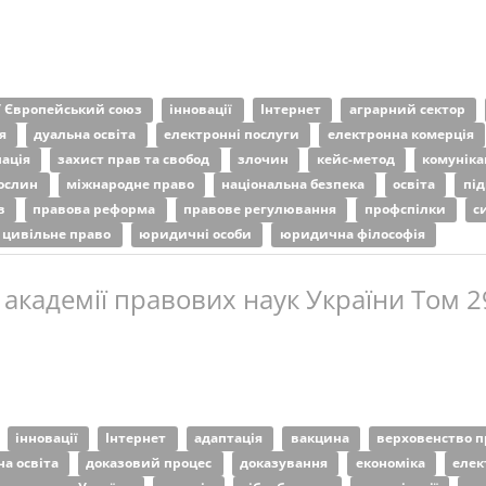
/ Європейський союз
інновації
Інтернет
аграрний сектор
ня
дуальна освіта
електронні послуги
електронна комерція
пація
захист прав та свобод
злочин
кейс-метод
комуніка
рослин
міжнародне право
національна безпека
освіта
під
ів
правова реформа
правове регулювання
профспілки
с
цивільне право
юридичні особи
юридична філософія
 академії правових наук України Том 2
інновації
Інтернет
адаптація
вакцина
верховенство 
на освіта
доказовий процес
доказування
економіка
елек