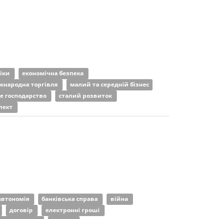
міки
економічна безпека
жнародна торгівля
малий та середній бізнес
ке господарство
сталий розвиток
лект
автономія
банківська справа
війна
договір
електронні гроші