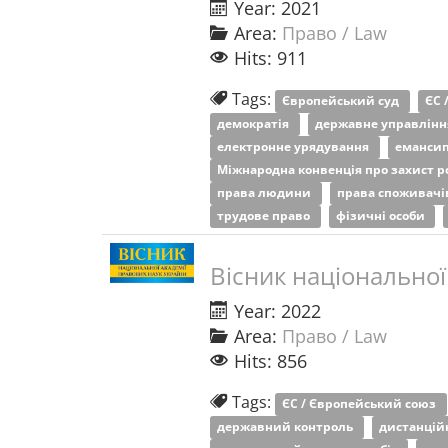
Year: 2021
Area:
Право / Law
Hits: 911
Tags:
Європейський суд
ЄС 
демократія
державне управлін
електронне урядування
еманси
Міжнародна конвенція про захист 
права людини
права споживач
трудове право
фізичні особи
Вісник національної
Year: 2022
Area:
Право / Law
Hits: 856
Tags:
ЄС / Європейський союз
державний контроль
дистанцій