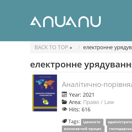
BACK TO TOP
»
електронне уряду
електронне урядуванн
Аналітично-порівня
Year: 2021
Area:
Право / Law
Hits: 616
Tags:
ідеологія
адміністрат
виконавчий процес
господарськ