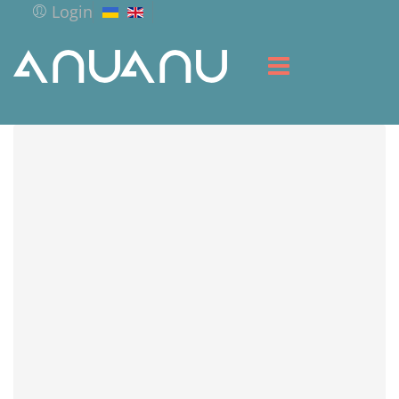
Login
HOME
LIBRARY
SERVICES
RESOURCES