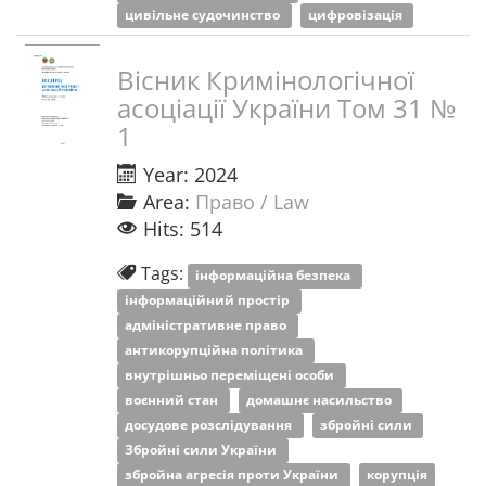
цивільне судочинство
цифровізація
Вісник Кримінологічної
асоціації України Том 31 №
1
Year: 2024
Area:
Право / Law
Hits: 514
Tags:
інформаційна безпека
інформаційний простір
адміністративне право
антикорупційна політика
внутрішньо переміщені особи
воєнний стан
домашнє насильство
досудове розслідування
збройні сили
Збройні сили України
збройна агресія проти України
корупція