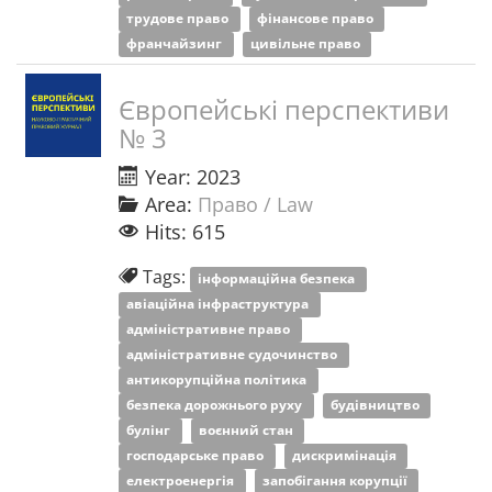
трудове право
фінансове право
франчайзинг
цивільне право
Європейські перспективи
№ 3
Year: 2023
Area:
Право / Law
Hits: 615
Tags:
інформаційна безпека
авіаційна інфраструктура
адміністративне право
адміністративне судочинство
антикорупційна політика
безпека дорожнього руху
будівництво
булінг
воєнний стан
господарське право
дискримінація
електроенергія
запобігання корупції