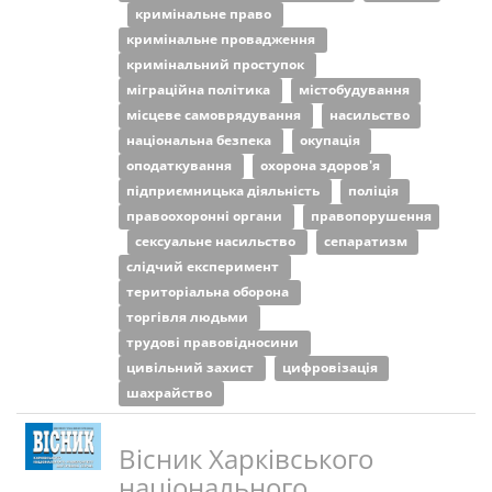
кримінальне право
кримінальне провадження
кримінальний проступок
міграційна політика
містобудування
місцеве самоврядування
насильство
національна безпека
окупація
оподаткування
охорона здоров'я
підприємницька діяльність
поліція
правоохоронні органи
правопорушення
сексуальне насильство
сепаратизм
слідчий експеримент
територіальна оборона
торгівля людьми
трудові правовідносини
цивільний захист
цифровізація
шахрайство
Вісник Харківського
національного