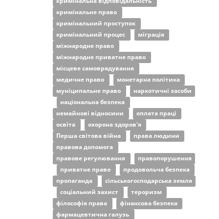
кримінальна відповідальність
кримінальне право
кримінальний проступок
кримінальний процес
міграція
міжнародне право
міжнародне приватне право
місцеве самоврядування
медичне право
монетарна політика
муніципальне право
наркотичні засоби
національна безпека
немайнові відносини
оплата праці
освіта
охорона здоров'я
Перша світова війна
права людини
правова допомога
правове регулювання
правопорушення
приватне право
продовольча безпека
пропаганда
сільськогосподарська земля
соціальний захист
тероризм
філософія права
фінансова безпека
фармацевтична галузь