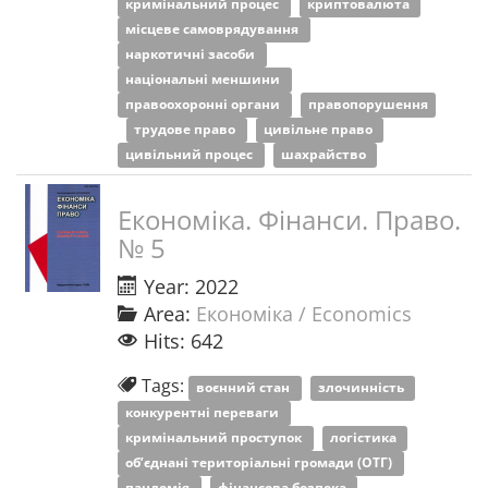
кримінальний процес
криптовалюта
місцеве самоврядування
наркотичні засоби
національні меншини
правоохоронні органи
правопорушення
трудове право
цивільне право
цивільний процес
шахрайство
Економіка. Фінанси. Право.
№ 5
Year: 2022
Area:
Економіка / Economics
Hits: 642
Tags:
воєнний стан
злочинність
конкурентні переваги
кримінальний проступок
логістика
об’єднані територіальні громади (ОТГ)
пандемія
фінансова безпека