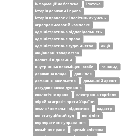
інформаційна безпека
іпотека
історія держави і права
історія правових і політичних учень
агропромисловий комплекс
адміністративна відповідальність
адміністративне право
адміністративне судочинство
акції
акціонерні товариства
валютні відносини
внутрішньо переміщені особи
геноцид
державна влада
довкілля
домашнє насильство
домашній арешт
досудове розслідування
екологічне право
електронна торгівля
збройна агресія проти України
земля / земельні відносини
кадастр
конституційний суд
конфлікт
корпоративне управління
космічне право
криміналістика