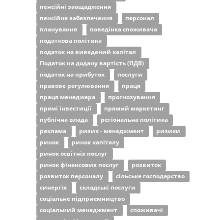
пенсійні заощадження
пенсійне забезпечення
персонал
планування
поведінка споживача
податкова політика
податок на виведений капітал
Податок на додану вартість (ПДВ)
податок на прибуток
послуги
правове регулювання
праця
праця менеджера
прогнозування
прямі інвестиції
прямий маркетинг
публічна влада
регіональна політика
реклама
ризик - менеджмент
ризики
ринок
ринок капіталу
ринок освітніх послуг
ринок фінансових послуг
розвиток
розвиток персоналу
сільське господарство
синергія
складські послуги
соціальне підприємництво
соціальний менеджмент
споживачі