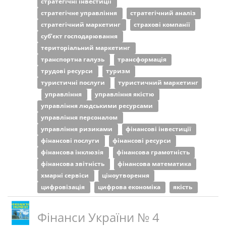
стратегічні інвестиції
стратегічне управління
стратегічний аналіз
стратегічний маркетинг
страхові компанії
суб’єкт господарювання
територіальний маркетинг
транспортна галузь
трансформація
трудові ресурси
туризм
туристичні послуги
туристичний маркетинг
управління
управління якістю
управління людськими ресурсами
управління персоналом
управління ризиками
фінансові інвестиції
фінансові послуги
фінансові ресурси
фінансова інклюзія
фінансова грамотність
фінансова звітність
фінансова математика
хмарні сервіси
ціноутворення
цифровізація
цифрова економіка
якість
Фінанси України № 4