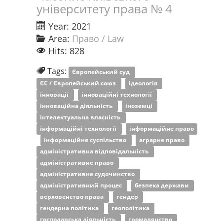
університету права № 4
Year: 2021
Area:
Право / Law
Hits: 828
Tags:
Європейський суд
ЄС / Європейський союз
ідеологія
інновації
інноваційні технології
інноваційна діяльність
іноземці
інтелектуальна власність
інформаційні технології
інформаційне право
інформаційне суспільство
аграрне право
адміністративна відповідальність
адміністративне право
адміністративне судочинство
адміністративний процес
безпека держави
верховенство права
гендер
гендерна політика
геополітика
господарська діяльність
громадянство