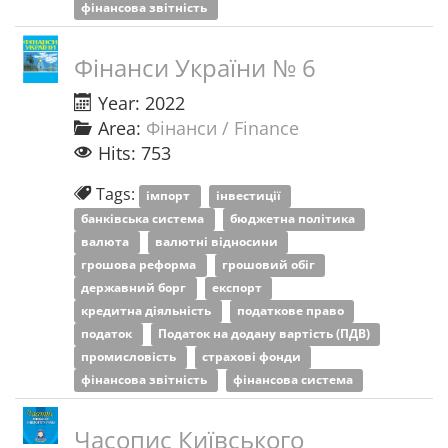
фінансова звітність
Фінанси України № 6
Year: 2022
Area:
Фінанси / Finance
Hits: 753
Tags:
імпорт
інвестиції
банківська система
бюджетна політика
валюта
валютні відносини
грошова реформа
грошовий обіг
державний борг
експорт
кредитна діяльність
податкове право
податок
Податок на додану вартість (ПДВ)
промисловість
страхові фонди
фінансова звітність
фінансова система
Часопис Київського