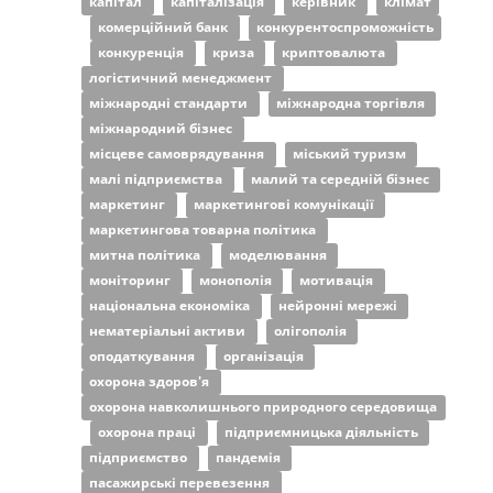
капітал
капіталізація
керівник
клімат
комерційний банк
конкурентоспроможність
конкуренція
криза
криптовалюта
логістичний менеджмент
міжнародні стандарти
міжнародна торгівля
міжнародний бізнес
місцеве самоврядування
міський туризм
малі підприємства
малий та середній бізнес
маркетинг
маркетингові комунікації
маркетингова товарна політика
митна політика
моделювання
моніторинг
монополія
мотивація
національна економіка
нейронні мережі
нематеріальні активи
олігополія
оподаткування
організація
охорона здоров'я
охорона навколишнього природного середовища
охорона праці
підприємницька діяльність
підприємство
пандемія
пасажирські перевезення