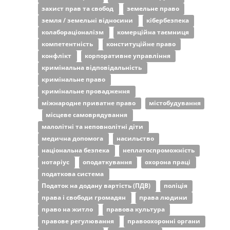
захист прав та свобод
земельне право
земля / земельні відносини
кібербезпека
колабораціоналізм
комерційна таємниця
компетентність
конституційне право
конфлікт
корпоративне управління
кримінальна відповідальність
кримінальне право
кримінальне провадження
міжнародне приватне право
містобудування
місцеве самоврядування
малолітні та неповнолітні діти
медична допомога
насильство
національна безпека
неплатоспроможність
нотаріус
оподаткування
охорона праці
податкова система
Податок на додану вартість (ПДВ)
поліція
права і свободи громадян
права людини
право на житло
правова культура
правове регулювання
правоохоронні органи