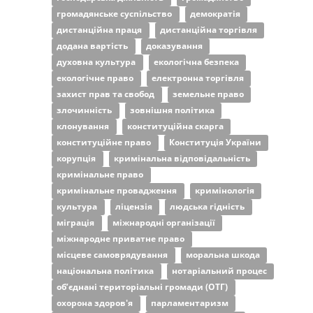
громадянське суспільство
демократія
дистанційна праця
дистанційна торгівля
додана вартість
доказування
духовна культура
екологічна безпека
екологічне право
електронна торгівля
захист прав та свобод
земельне право
злочинність
зовнішня політика
клонування
конституційна скарга
конституційне право
Конституція України
корупція
кримінальна відповідальність
кримінальне право
кримінальне провадження
кримінологія
культура
ліцензія
людська гідність
міграція
міжнародні організації
міжнародне приватне право
місцеве самоврядування
моральна шкода
національна політика
нотаріальний процес
об’єднані територіальні громади (ОТГ)
охорона здоров'я
парламентаризм