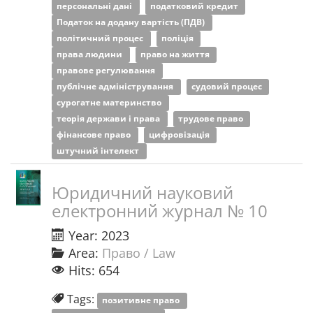
персональні дані
податковий кредит
Податок на додану вартість (ПДВ)
політичний процес
поліція
права людини
право на життя
правове регулювання
публічне адміністрування
судовий процес
сурогатне материнство
теорія держави і права
трудове право
фінансове право
цифровізація
штучний інтелект
Юридичний науковий
електронний журнал № 10
Year: 2023
Area:
Право / Law
Hits: 654
Tags:
позитивне право