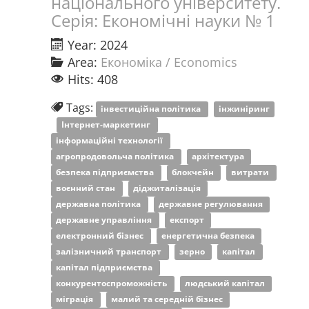
національного університету.
Серія: Економічні науки № 1
Year: 2024
Area:
Економіка / Economics
Hits: 408
Tags:
інвестиційна політика
інжиніринг
Інтернет-маркетинг
інформаційні технології
агропродовольча політика
архітектура
безпека підприємства
блокчейн
витрати
воєнний стан
діджиталізація
державна політика
державне регулювання
державне управління
експорт
електронний бізнес
енергетична безпека
залізничний транспорт
зерно
капітал
капітал підприємства
конкурентоспроможність
людський капітал
міграція
малий та середній бізнес