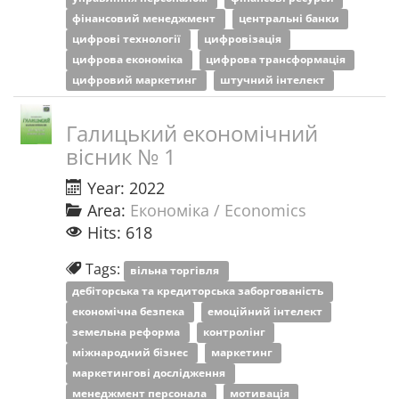
фінансовий менеджмент
центральні банки
цифрові технології
цифровізація
цифрова економіка
цифрова трансформація
цифровий маркетинг
штучний інтелект
Галицький економічний
вісник № 1
Year: 2022
Area:
Економіка / Economics
Hits: 618
Tags:
вільна торгівля
дебіторська та кредиторська заборгованість
економічна безпека
емоційний інтелект
земельна реформа
контролінг
міжнародний бізнес
маркетинг
маркетингові дослідження
менеджмент персонала
мотивація