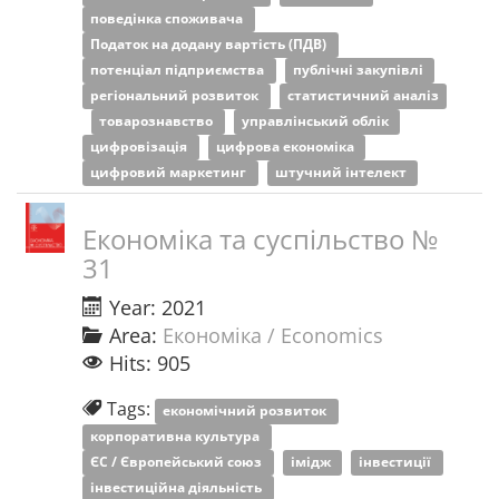
поведінка споживача
Податок на додану вартість (ПДВ)
потенціал підприємства
публічні закупівлі
регіональний розвиток
статистичний аналіз
товарознавство
управлінський облік
цифровізація
цифрова економіка
цифровий маркетинг
штучний інтелект
Економіка та суспільство №
31
Year: 2021
Area:
Економіка / Economics
Hits: 905
Tags:
економічний розвиток
корпоративна культура
ЄС / Європейський союз
імідж
інвестиції
інвестиційна діяльність