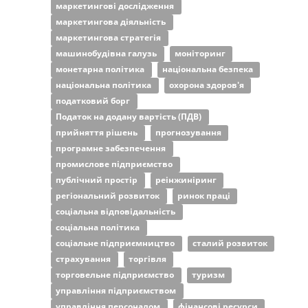
маркетингові дослідження
маркетингова діяльність
маркетингова стратегія
машинобудівна галузь
моніторинг
монетарна політика
національна безпека
національна політика
охорона здоров'я
податковий борг
Податок на додану вартість (ПДВ)
прийняття рішень
прогнозування
програмне забезпечення
промислове підприємство
публічний простір
реінжиніринг
регіональний розвиток
ринок праці
соціальна відповідальність
соціальна політика
соціальне підприємництво
сталий розвиток
страхування
торгівля
торговельне підприємство
туризм
управління підприємством
управління персоналом
фінансові ресурси