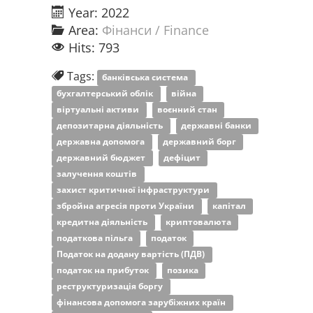
Year: 2022
Area:
Фінанси / Finance
Hits: 793
Tags:
банківська система
бухгалтерський облік
війна
віртуальні активи
воєнний стан
депозитарна діяльність
державні банки
державна допомога
державний борг
державний бюджет
дефіцит
залучення коштів
захист критичної інфраструктури
збройна агресія проти України
капітал
кредитна діяльність
криптовалюта
податкова пільга
податок
Податок на додану вартість (ПДВ)
податок на прибуток
позика
реструктуризація боргу
фінансова допомога зарубіжних країн