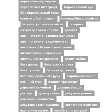
управління відходами
європейська інтеграція
Європейський суд
ЄС / Європейський союз
інвестиційні проекти
інноваційна діяльність
інтелектуальна власність
Інтернет
історія держави і права
адвокат
адміністративна відповідальність
адміністративне судочинство
алкогольні і безалкогольні напої
антикорупційна політика
апеляційне оскарження
арешт майна
база даних
банківська справа
банкрутство
безпека держави
безпека дорожнього руху
вирішення спорів
воєнний стан
водний транспорт
державні закупівлі
дискримінація
договір
доказування
документування
домашнє насильство
досудове розслідування
екологічна політика
екологічне право
запобігання корупції