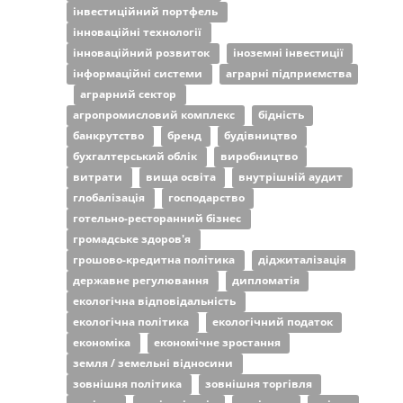
інвестиційний портфель
інноваційні технології
інноваційний розвиток
іноземні інвестиції
інформаційні системи
аграрні підприємства
аграрний сектор
агропромисловий комплекс
бідність
банкрутство
бренд
будівництво
бухгалтерський облік
виробництво
витрати
вища освіта
внутрішній аудит
глобалізація
господарство
готельно-ресторанний бізнес
громадське здоров'я
грошово-кредитна політика
діджиталізація
державне регулювання
дипломатія
екологічна відповідальність
екологічна політика
екологічний податок
економіка
економічне зростання
земля / земельні відносини
зовнішня політика
зовнішня торгівля