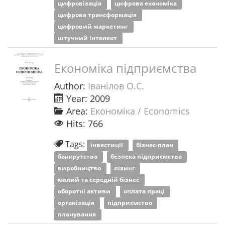
цифровізація
цифрова економіка
цифрова трансформація
цифровий маркетинг
штучний інтелект
Економіка підприємства
Author:
Іванілов О.С.
Year: 2009
Area:
Економіка / Economics
Hits: 766
Tags:
інвестиції
бізнес-план
банкрутство
безпека підприємства
виробництво
лізинг
малий та середній бізнес
оборотні активи
оплата праці
організація
підприємство
планування