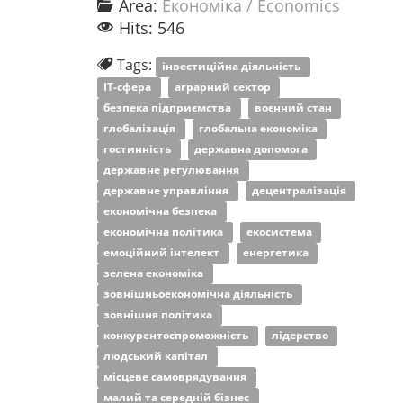
Area:
Економіка / Economics
Hits: 546
Tags:
інвестиційна діяльність
ІТ-сфера
аграрний сектор
безпека підприємства
воєнний стан
глобалізація
глобальна економіка
гостинність
державна допомога
державне регулювання
державне управління
децентралізація
економічна безпека
економічна політика
екосистема
емоційний інтелект
енергетика
зелена економіка
зовнішньоекономічна діяльність
зовнішня політика
конкурентоспроможність
лідерство
людський капітал
місцеве самоврядування
малий та середній бізнес