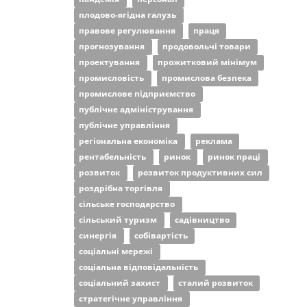
плодово-ягідна галузь
правове регулювання
праця
прогнозування
продовольчі товари
проектування
прожитковий мінімум
промисловість
промислова безпека
промислове підприємство
публічне адміністрування
публічне управління
регіональна економіка
реклама
рентабельність
ринок
ринок праці
розвиток
розвиток продуктивних сил
роздрібна торгівля
сільське господарство
сільський туризм
садівництво
синергія
собівартість
соціальні мережі
соціальна відповідальність
соціальний захист
сталий розвиток
стратегічне управління