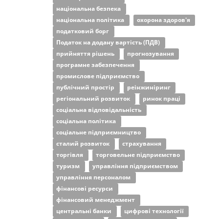
національна безпека
національна політика
охорона здоров'я
податковий борг
Податок на додану вартість (ПДВ)
прийняття рішень
прогнозування
програмне забезпечення
промислове підприємство
публічний простір
реінжиніринг
регіональний розвиток
ринок праці
соціальна відповідальність
соціальна політика
соціальне підприємництво
сталий розвиток
страхування
торгівля
торговельне підприємство
туризм
управління підприємством
управління персоналом
фінансові ресурси
фінансовий менеджмент
центральні банки
цифрові технології