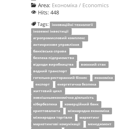
Area:
Економіка / Economics
Hits: 448
Tags:
інноваційні технології
іноземні інвестиції
агропромисловий комплекс
антикризове управління
банківська справа
безпека підприємства
відходи виробництва
воєнний стан
водний транспорт
готельно-ресторанний бізнес
економіка
експорт
енергетична безпека
життєвий цикл
зовнішньоекономічна діяльність
кібербезпека
комерційний банк
криптовалюта
міжнародна економіка
міжнародна торгівля
маркетинг
маркетингові комунікації
менеджмент