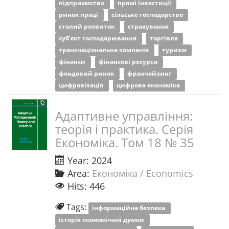
підприємство
прямі інвестиції
ринок праці
сільське господарство
сталий розвиток
страхування
суб’єкт господарювання
торгівля
транснаціональна компанія
туризм
фінанси
фінансові ресурси
фондовий ринок
франчайзинг
цифровізація
цифрова економіка
Адаптивне управління:
теорія і практика. Серія
Економіка. Том 18 № 35
Year: 2024
Area:
Економіка / Economics
Hits: 446
Tags:
інформаційна безпека
історія економічної думки