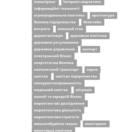
інжиніринг
Інтернет-маркетинг
інформаційні технології
агропродовольча політика
архітектура
безпека підприємства
блокчейн
витрати
воєнний стан
діджиталізація
державна політика
державне регулювання
державне управління
експорт
електронний бізнес
енергетична безпека
залізничний транспорт
зерно
капітал
капітал підприємства
конкурентоспроможність
людський капітал
міграція
малий та середній бізнес
маркетингові дослідження
маркетингова діяльність
маркетингова стратегія
машинобудівна галузь
моніторинг
монетарна політика