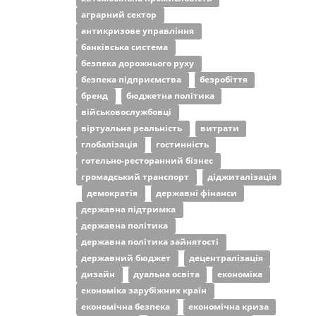
аграрний сектор
антикризове управління
банківська система
безпека дорожнього руху
безпека підприємства
безробіття
бренд
бюджетна політика
військовослужбовці
віртуальна реальність
витрати
глобалізація
гостинність
готельно-ресторанний бізнес
громадський транспорт
діджиталізація
демократія
державні фінанси
державна підтримка
державна політика
державна політика зайнятості
державний бюджет
децентралізація
дизайн
дуальна освіта
економіка
економіка зарубіжних країн
економічна безпека
економічна криза