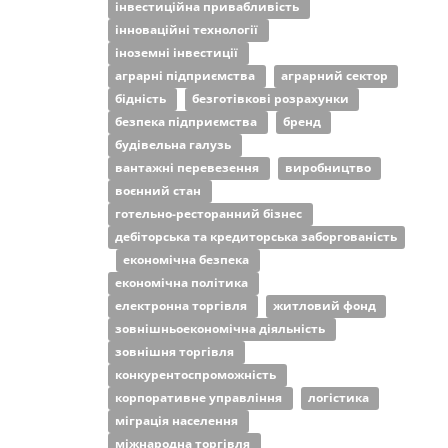
інвестиційна привабливість
інноваційні технології
іноземні інвестиції
аграрні підприємства
аграрний сектор
бідність
безготівкові розрахунки
безпека підприємства
бренд
будівельна галузь
вантажні перевезення
виробництво
воєнний стан
готельно-ресторанний бізнес
дебіторська та кредиторська заборгованість
економічна безпека
економічна політика
електронна торгівля
житловий фонд
зовнішньоекономічна діяльність
зовнішня торгівля
конкурентоспроможність
корпоративне управління
логістика
міграція населення
міжнародна торгівля