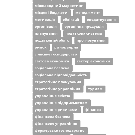
міжнародний маркетинг
місцеві бюджети
менеджмент
мотивація
облігації
оподаткування
організація
органічна продукція
планування
податкова система
податковий облік
прогнозування
ринок
ринок зерна
сільське господарство
світова економіка
сектор економіки
соціальна безпека
соціальна відповідальність
стратегічне планування
стратегічне управління
туризм
управління якістю
управління підприємством
управління ризиками
фінанси
фінансова безпека
фінансове управління
фермерське господарство