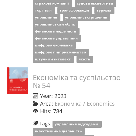
страхові компанії
судова експертиза
торгівля
трансформація
туризм
управління
управлінські рішення
управлінський облік
фінансова надійність
фінансове управління
цифрова економіка
цифрове підприємництво
штучний інтелект
якість
Економіка та суспільство
№ 54
Year: 2023
Area:
Економіка / Economics
Hits: 784
Tags:
управління відходами
інвестиційна діяльність