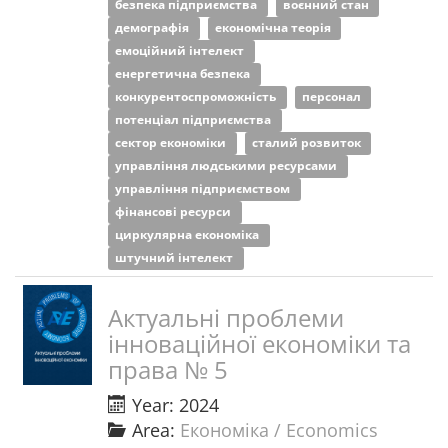
безпека підприємства
воєнний стан
демографія
економічна теорія
емоційний інтелект
енергетична безпека
конкурентоспроможність
персонал
потенціал підприємства
сектор економіки
сталий розвиток
управління людськими ресурсами
управління підприємством
фінансові ресурси
циркулярна економіка
штучний інтелект
Актуальні проблеми
інноваційної економіки та
права № 5
Year: 2024
Area:
Економіка / Economics