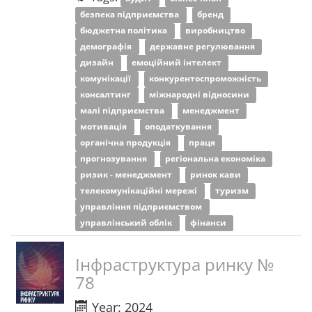
безпека підприємства
бренд
бюджетна політика
виробництво
демографія
державне регулювання
дизайн
емоційний інтелект
комунікації
конкурентоспроможність
консалтинг
міжнародні відносини
малі підприємства
менеджмент
мотивація
оподаткування
органічна продукція
праця
прогнозування
регіональна економіка
ризик - менеджмент
ринок кави
телекомунікаційні мережі
туризм
управління підприємством
управлінський облік
фінанси
Інфраструктура ринку №
78
Year: 2024