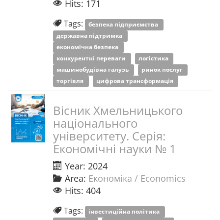
Hits: 171
Tags:
безпека підприємства
державна підтримка
економічна безпека
конкурентні переваги
логістика
машинобудівна галузь
ринок послуг
торгівля
цифрова трансформація
Вісник Хмельницького
національного
університету. Серія:
Економічні науки № 1
Year: 2024
Area:
Економіка / Economics
Hits: 404
Tags:
інвестиційна політика