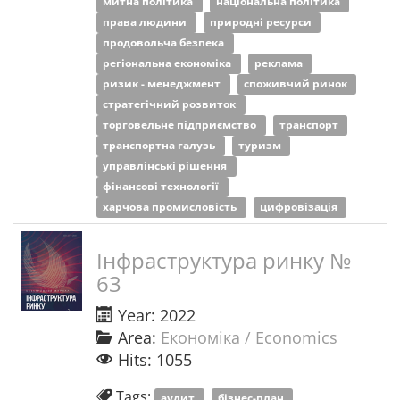
митна політика
національна політика
права людини
природні ресурси
продовольча безпека
регіональна економіка
реклама
ризик - менеджмент
споживчий ринок
стратегічний розвиток
торговельне підприємство
транспорт
транспортна галузь
туризм
управлінські рішення
фінансові технології
харчова промисловість
цифровізація
Інфраструктура ринку №
63
Year: 2022
Area:
Економіка / Economics
Hits: 1055
Tags:
аудит
бізнес-план