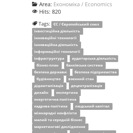
Area:
Економіка / Economics
Hits: 820
Tags:
ЄС / Європейський союз
інвестиційна діяльність
інноваційні технології
інноваційна діяльність
інформаційні технології
інфраструктура
аудиторська діяльність
бізнес-план
банківська система
безпека держави
безпека підприємства
будівництво
воєнний стан
діджиталізація
децентралізація
дизайн
експертиза
енергетична політика
кадрова політика
людський капітал
міжнародні конфлікти
малий та середній бізнес
маркетингові дослідження