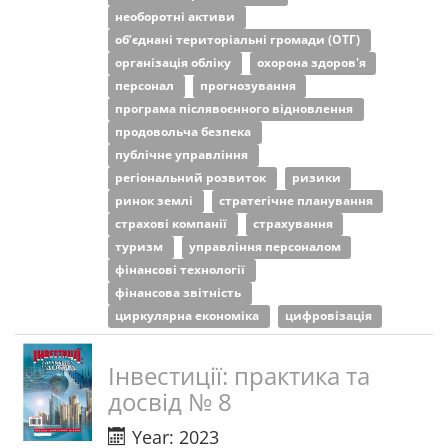
необоротні активи
об’єднані територіальні громади (ОТГ)
організація обліку
охорона здоров'я
персонал
прогнозування
програма післявоєнного відновлення
продовольча безпека
публічне управління
регіональний розвиток
ризики
ринок землі
стратегічне планування
страхові компанії
страхування
туризм
управління персоналом
фінансові технології
фінансова звітність
циркулярна економіка
цифровізація
Інвестиції: практика та
досвід № 8
Year: 2023