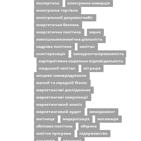
експертиза
електронна комерція
електронна торгівля
електронний документообіг
енергетична безпека
енергетична політика
зерно
зовнішньоекономічна діяльність
кадрова політика
капітал
кластеризація
конкурентоспроможність
корпоративна соціальна відповідальність
людський капітал
міграція
місцеве самоврядування
малий та середній бізнес
маркетингові дослідження
маркетингові комунікації
маркетинговий аналіз
маркетинговий аудит
менеджмент
митниця
модернізація
мотивація
облікова політика
оборона
освітня програма
підприємство
пандемія
персонал