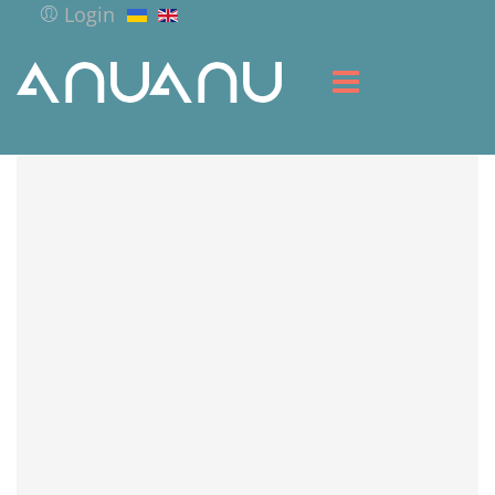
Login
HOME
LIBRARY
SERVICES
RESOURCES