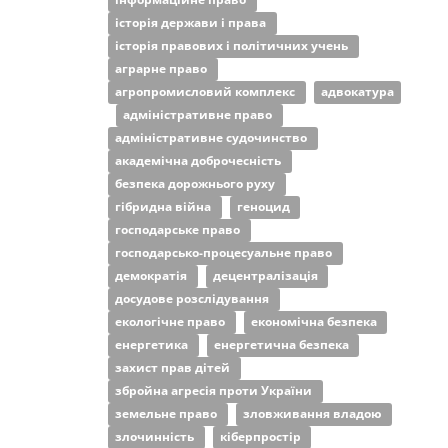
історія держави і права
історія правових і політичних учень
аграрне право
агропромисловий комплекс
адвокатура
адміністративне право
адміністративне судочинство
академічна доброчесність
безпека дорожнього руху
гібридна війна
геноцид
господарське право
господарсько-процесуальне право
демократія
децентралізація
досудове розслідування
екологічне право
економічна безпека
енергетика
енергетична безпека
захист прав дітей
збройна агресія проти України
земельне право
зловживання владою
злочинність
кіберпростір