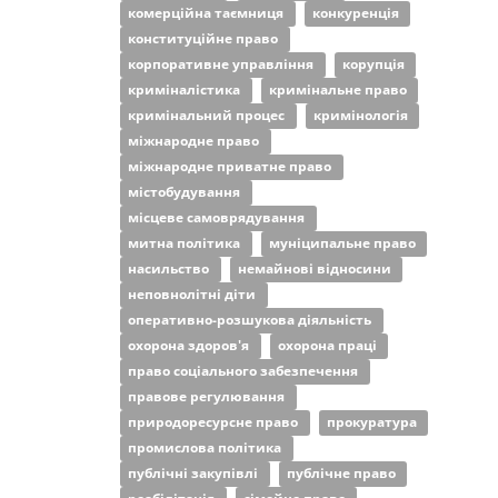
комерційна таємниця
конкуренція
конституційне право
корпоративне управління
корупція
криміналістика
кримінальне право
кримінальний процес
кримінологія
міжнародне право
міжнародне приватне право
містобудування
місцеве самоврядування
митна політика
муніципальне право
насильство
немайнові відносини
неповнолітні діти
оперативно-розшукова діяльність
охорона здоров'я
охорона праці
право соціального забезпечення
правове регулювання
природоресурсне право
прокуратура
промислова політика
публічні закупівлі
публічне право