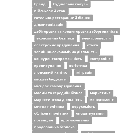
бренд
будівельна галузь
військовий стан
готельно-ресторанний бізнес
діджиталізація
дебіторська та кредиторська заборгованість
економічна безпека
електроенергія
електронне урядування
етика
зовнішньоекономічна діяльність
конкурентоспроможність
контролінг
кредитування
логістика
людський капітал
міграція
місцеві бюджети
місцеве самоврядування
малий та середній бізнес
маркетинг
маркетингова діяльність
менеджмент
митна політика
нерухомість
облікова політика
оподаткування
потенціал
прогнозування
продовольча безпека