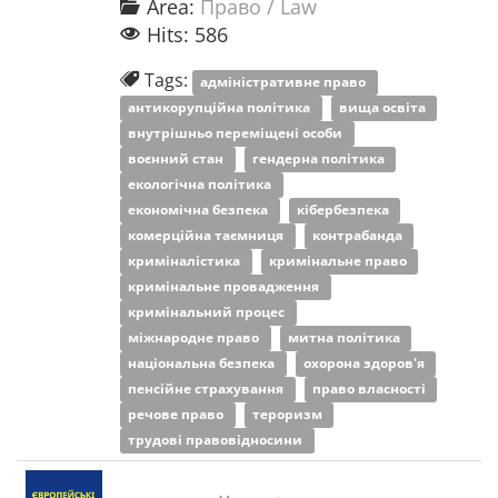
Area:
Право / Law
Hits: 586
Tags:
адміністративне право
антикорупційна політика
вища освіта
внутрішньо переміщені особи
воєнний стан
гендерна політика
екологічна політика
економічна безпека
кібербезпека
комерційна таємниця
контрабанда
криміналістика
кримінальне право
кримінальне провадження
кримінальний процес
міжнародне право
митна політика
національна безпека
охорона здоров'я
пенсійне страхування
право власності
речове право
тероризм
трудові правовідносини