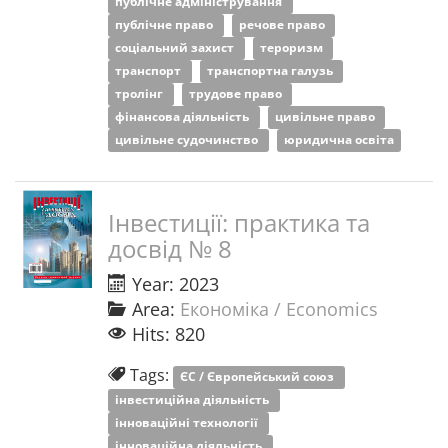
публічне адміністрування
публічне право
речове право
соціальний захист
тероризм
транспорт
транспортна галузь
тролінг
трудове право
фінансова діяльність
цивільне право
цивільне судочинство
юридична освіта
Інвестиції: практика та
досвід № 8
Year: 2023
Area:
Економіка / Economics
Hits: 820
Tags:
ЄС / Європейський союз
інвестиційна діяльність
інноваційні технології
інноваційна діяльність