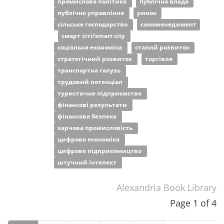
промислова політика
публічна влада
публічне управління
ринок
сільське господарство
самоменеджмент
смарт сіті/smart city
соціальна економіка
сталий розвиток
стратегічний розвиток
торгівля
транспортна галузь
трудовий потенціал
туристичне підприємство
фінансові результати
фінансова безпека
харчова промисловість
цифрова економіка
цифрове підприємництво
штучний інтелект
Alexandria Book Library
Page 1 of 4