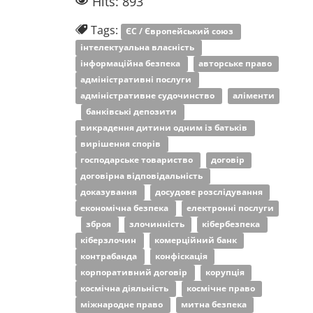
Hits: 893
Tags:
ЄС / Європейський союз
інтелектуальна власність
інформаційна безпека
авторське право
адміністративні послуги
адміністративне судочинство
аліменти
банківські депозити
викрадення дитини одним із батьків
вирішення спорів
господарське товариство
договір
договірна відповідальність
доказування
досудове розслідування
економічна безпека
електронні послуги
зброя
злочинність
кібербезпека
кіберзлочин
комерційний банк
контрабанда
конфіскація
корпоративний договір
корупція
космічна діяльність
космічне право
міжнародне право
митна безпека