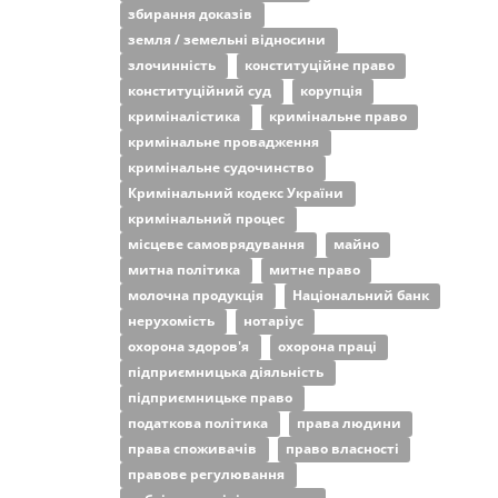
збирання доказів
земля / земельні відносини
злочинність
конституційне право
конституційний суд
корупція
криміналістика
кримінальне право
кримінальне провадження
кримінальне судочинство
Кримінальний кодекс України
кримінальний процес
місцеве самоврядування
майно
митна політика
митне право
молочна продукція
Національний банк
нерухомість
нотаріус
охорона здоров'я
охорона праці
підприємницька діяльність
підприємницьке право
податкова політика
права людини
права споживачів
право власності
правове регулювання