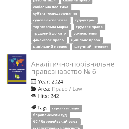
реабілітація
сімейне право
соціальна політика
суб’єкт господарювання
судова експертиза
судоустрій
торговельна марка
трудове право
трудовий договір
усиновлення
фінансове право
цивільне право
цивільний процес
штучний інтелект
Аналітично-порівняльне
правознавство № 6
Year: 2024
Area:
Право / Law
Hits: 242
Tags:
євроінтеграція
Європейський суд
ЄС / Європейський союз
інтелектуальна власність