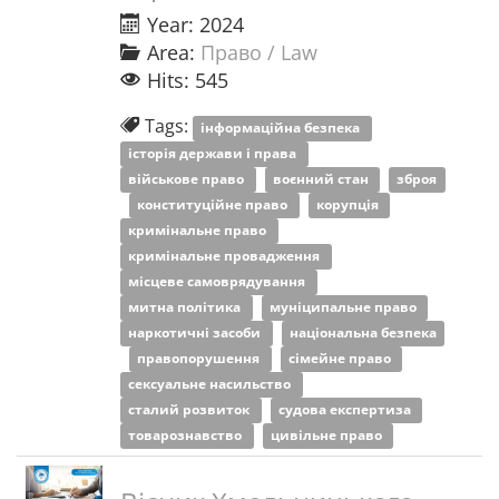
Year: 2024
Area:
Право / Law
Hits: 545
Tags:
інформаційна безпека
історія держави і права
військове право
воєнний стан
зброя
конституційне право
корупція
кримінальне право
кримінальне провадження
місцеве самоврядування
митна політика
муніципальне право
наркотичні засоби
національна безпека
правопорушення
сімейне право
сексуальне насильство
сталий розвиток
судова експертиза
товарознавство
цивільне право