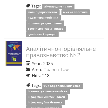
Tags:
міжнародне право
малі підприємства
митна політика
податкова політика
правове регулювання
теорія держави і права
цивільний процес
Аналітично-порівняльне
правознавство № 2
Year: 2025
Area:
Право / Law
Hits: 218
Tags:
ЄС / Європейський союз
інтелектуальна власність
інформаційні технології
інформаційна безпека
інформаційне право