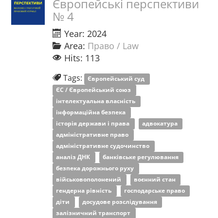
Європейські перспективи
№ 4
Year: 2024
Area:
Право / Law
Hits: 113
Tags:
Європейський суд
ЄС / Європейський союз
інтелектуальна власність
інформаційна безпека
історія держави і права
адвокатура
адміністративне право
адміністративне судочинство
аналіз ДНК
банківське регулювання
безпека дорожнього руху
військовополонений
воєнний стан
гендерна рівність
господарське право
діти
досудове розслідування
залізничний транспорт