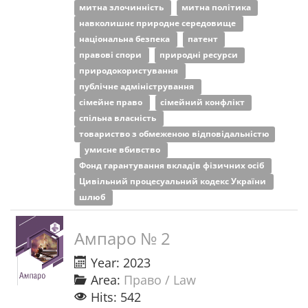
митна злочинність
митна політика
навколишнє природне середовище
національна безпека
патент
правові спори
природні ресурси
природокористування
публічне адміністрування
сімейне право
сімейний конфлікт
спільна власність
товариство з обмеженою відповідальністю
умисне вбивство
Фонд гарантування вкладів фізичних осіб
Цивільний процесуальний кодекс України
шлюб
Ампаро № 2
Year: 2023
Area:
Право / Law
Hits: 542