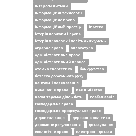
інтереси дитини
інформаційні технології
інформаційне право
інформаційний простір
іпотека
історія держави і права
історія правових і політичних учень
аграрне право
адвокатура
адміністративне право
адміністративний процес
атомна енергетика
банкрутство
безпека дорожнього руху
вантажні перевезення
виконавче право
воєнний стан
волонтерська діяльність
глобалізація
господарське право
господарсько-процесуальне право
діджиталізація
державна політика
державне регулювання
доказування
екологічне право
електронні докази