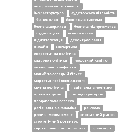
інформаційні технології
інфраструктура
аудиторська діяльність
бізнес-план
банківська система
безпека держави
безпека підприємства
будівництво
воєнний стан
діджиталізація
децентралізація
дизайн
експертиза
енергетична політика
кадрова політика
людський капітал
міжнародні конфлікти
малий та середній бізнес
маркетингові дослідження
митна політика
національна політика
права людини
природні ресурси
продовольча безпека
регіональна економіка
реклама
ризик - менеджмент
споживчий ринок
стратегічний розвиток
торговельне підприємство
транспорт