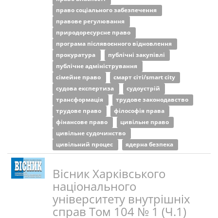
право соціального забезпечення
правове регулювання
природоресурсне право
програма післявоєнного відновлення
прокуратура
публічні закупівлі
публічне адміністрування
сімейне право
смарт сіті/smart city
судова експертиза
судоустрій
трансформація
трудове законодавство
трудове право
філософія права
фінансове право
цивільне право
цивільне судочинство
цивільний процес
ядерна безпека
Вісник Харківського
національного
університету внутрішніх
справ Том 104 № 1 (Ч.1)