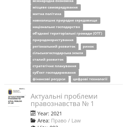
міжнародна економіка
місцеве самоврядування
митна політика
навколишнє природне середовище
національне господарство
об’єднані територіальні громади (ОТГ)
природокористування
регіональний розвиток
ринок
сільськогосподарська земля
сталий розвиток
стратегічне планування
суб’єкт господарювання
фінансові ресурси
цифрові технології
Актуальні проблеми
правознавства № 1
Year: 2021
Area:
Право / Law