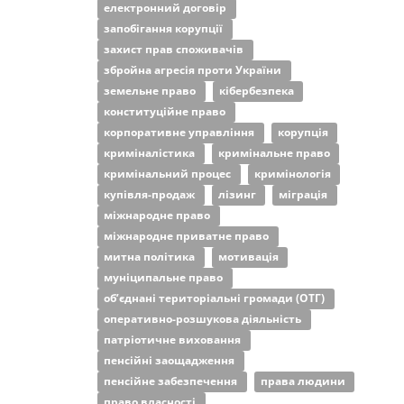
електронний договір
запобігання корупції
захист прав споживачів
збройна агресія проти України
земельне право
кібербезпека
конституційне право
корпоративне управління
корупція
криміналістика
кримінальне право
кримінальний процес
кримінологія
купівля-продаж
лізинг
міграція
міжнародне право
міжнародне приватне право
митна політика
мотивація
муніципальне право
об’єднані територіальні громади (ОТГ)
оперативно-розшукова діяльність
патріотичне виховання
пенсійні заощадження
пенсійне забезпечення
права людини
право власності