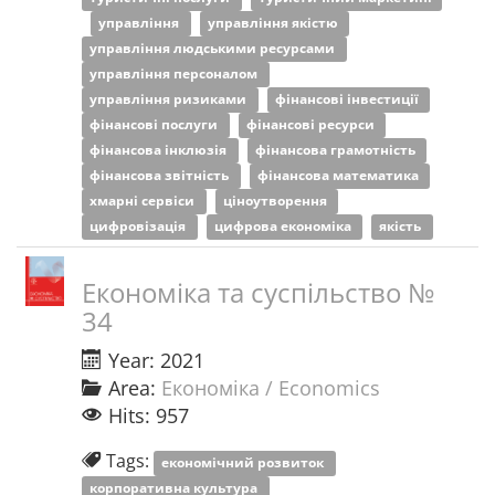
управління
управління якістю
управління людськими ресурсами
управління персоналом
управління ризиками
фінансові інвестиції
фінансові послуги
фінансові ресурси
фінансова інклюзія
фінансова грамотність
фінансова звітність
фінансова математика
хмарні сервіси
ціноутворення
цифровізація
цифрова економіка
якість
Економіка та суспільство №
34
Year: 2021
Area:
Економіка / Economics
Hits: 957
Tags:
економічний розвиток
корпоративна культура