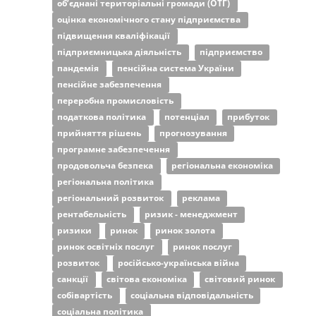
об’єднані територіальні громади (ОТГ)
оцінка економічного стану підприємства
підвищення кваліфікації
підприємницька діяльність
підприємство
пандемія
пенсійна система України
пенсійне забезпечення
переробна промисловість
податкова політика
потенціал
прибуток
прийняття рішень
прогнозування
програмне забезпечення
продовольча безпека
регіональна економіка
регіональна політика
регіональний розвиток
реклама
рентабельність
ризик - менеджмент
ризики
ринок
ринок золота
ринок освітніх послуг
ринок послуг
розвиток
російсько-українська війна
санкції
світова економіка
світовий ринок
собівартість
соціальна відповідальність
соціальна політика