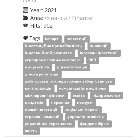
Year: 2021
Area:
Фінанси / Finance
Hits: 902
Tags:
імпорт
інвестиції
інвестиційна привабливість
інновації
інноваційний розвиток
іноземні інвестиції
агропромисловий комплекс
ВВП
вища освіта
діджиталізація
ділова репутація
дебіторська та кредиторська заборгованість
капіталізація
комунікаційна політика
міжнародні фінанси
освіта
підприємство
пандемія
персонал
послуги
прямі інвестиції
соціальні мережі
страхові компанії
управління якістю
управління персоналом
фондова біржа
якість