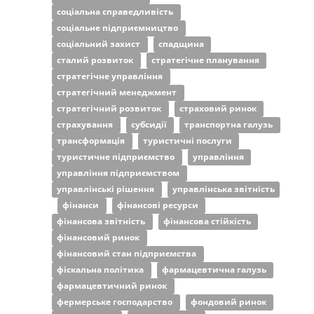
соціальна справедливість
соціальне підприємництво
соціальний захист
спадщина
сталий розвиток
стратегічне планування
стратегічне управління
стратегічний менеджмент
стратегічний розвиток
страховий ринок
страхування
субсидії
транспортна галузь
трансформація
туристичні послуги
туристичне підприємство
управління
управління підприємством
управлінські рішення
управлінська звітність
фінанси
фінансові ресурси
фінансова звітність
фінансова стійкість
фінансовий ринок
фінансовий стан підприємства
фіскальна політика
фармацевтична галузь
фармацевтичний ринок
фермерське господарство
фондовий ринок