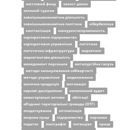
житловий фонд
захист даних
зелений туризм
зовнішньоекономічна діяльність
зовнішньоекономічна політика
кібербезпека
капіталізація
конкурентоспроможність
корпоративне підприємство
корпоративне управління
логістика
логістична інфраструктура
маркетинг
маркетингова діяльність
менеджмент персонала
металургійна галузь
методи калькулювання собівартості
методи управління
моделювання
молочна продукція
мотивація
наукові дослідження
незалежний аудит
нематеріальні активи
облігації
об’єднані територіальні громади (ОТГ)
оподаткування
оптимізація
охорона праці
підприємство
персонал
податок
поліграфія
потенціал
праця