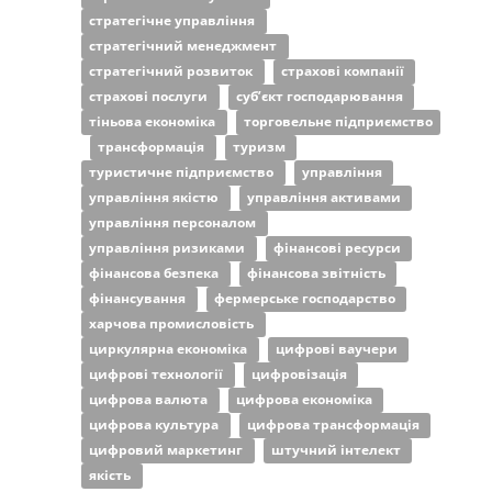
стратегічне управління
стратегічний менеджмент
стратегічний розвиток
страхові компанії
страхові послуги
суб’єкт господарювання
тіньова економіка
торговельне підприємство
трансформація
туризм
туристичне підприємство
управління
управління якістю
управління активами
управління персоналом
управління ризиками
фінансові ресурси
фінансова безпека
фінансова звітність
фінансування
фермерське господарство
харчова промисловість
циркулярна економіка
цифрові ваучери
цифрові технології
цифровізація
цифрова валюта
цифрова економіка
цифрова культура
цифрова трансформація
цифровий маркетинг
штучний інтелект
якість