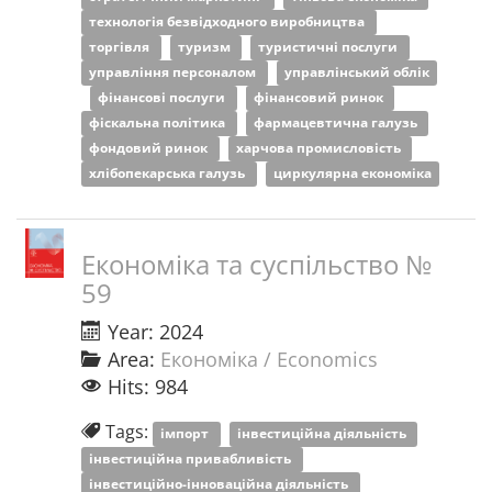
технологія безвідходного виробництва
торгівля
туризм
туристичні послуги
управління персоналом
управлінський облік
фінансові послуги
фінансовий ринок
фіскальна політика
фармацевтична галузь
фондовий ринок
харчова промисловість
хлібопекарська галузь
циркулярна економіка
Економіка та суспільство №
59
Year: 2024
Area:
Економіка / Economics
Hits: 984
Tags:
імпорт
інвестиційна діяльність
інвестиційна привабливість
інвестиційно-інноваційна діяльність