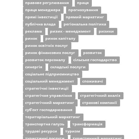
правове регулювання
праця
праця менеджера
прогнозування
прямі інвестиції
прямий маркетинг
публічна влада
регіональна політика
реклама
ризик - менеджмент
ризики
ринок
ринок капіталу
ринок освітніх послуг
ринок фінансових послуг
розвиток
розвиток персоналу
сільське господарство
синергія
складські послуги
соціальне підприємництво
соціальний менеджмент
споживачі
стратегічні інвестиції
стратегічне управління
стратегічний аналіз
стратегічний маркетинг
страхові компанії
суб’єкт господарювання
територіальний маркетинг
транспортна галузь
трансформація
трудові ресурси
туризм
туристичні послуги
туристичний маркетинг