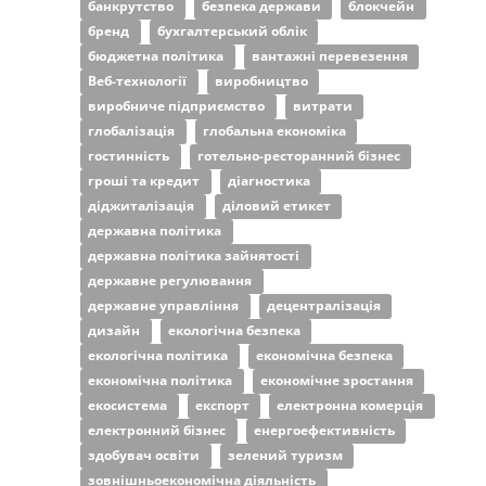
банкрутство
безпека держави
блокчейн
бренд
бухгалтерський облік
бюджетна політика
вантажні перевезення
Веб-технології
виробництво
виробниче підприємство
витрати
глобалізація
глобальна економіка
гостинність
готельно-ресторанний бізнес
гроші та кредит
діагностика
діджиталізація
діловий етикет
державна політика
державна політика зайнятості
державне регулювання
державне управління
децентралізація
дизайн
екологічна безпека
екологічна політика
економічна безпека
економічна політика
економічне зростання
екосистема
експорт
електронна комерція
електронний бізнес
енергоефективність
здобувач освіти
зелений туризм
зовнішньоекономічна діяльність