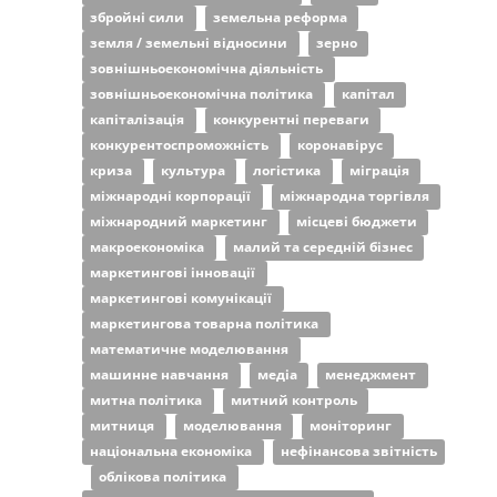
збройні сили
земельна реформа
земля / земельні відносини
зерно
зовнішньоекономічна діяльність
зовнішньоекономічна політика
капітал
капіталізація
конкурентні переваги
конкурентоспроможність
коронавірус
криза
культура
логістика
міграція
міжнародні корпорації
міжнародна торгівля
міжнародний маркетинг
місцеві бюджети
макроекономіка
малий та середній бізнес
маркетингові інновації
маркетингові комунікації
маркетингова товарна політика
математичне моделювання
машинне навчання
медіа
менеджмент
митна політика
митний контроль
митниця
моделювання
моніторинг
національна економіка
нефінансова звітність
облікова політика