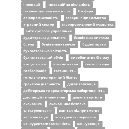
інновації
інноваційна діяльність
інтелектуальна власність
ІТ-сфера
авіапромисловість
аграрні підприємства
аграрний сектор
агропромисловий комплекс
антикризове управління
аудиторська діяльність
банківська система
бренд
будівельна галузь
будівництво
бухгалтерська звітність
бухгалтерський облік
виробництво біогазу
вища освіта
воєнний стан
гейміфікація
глобалізація
гостинність
готельно-ресторанний бізнес
грантова діяльність
діджиталізація
дебіторська та кредиторська заборгованість
дистанційне навчання
додана вартість
економіка
економічна безпека
електроенергія
капітал підприємства
капіталізація
конкурентні переваги
конкурентоспроможність
конкуренція