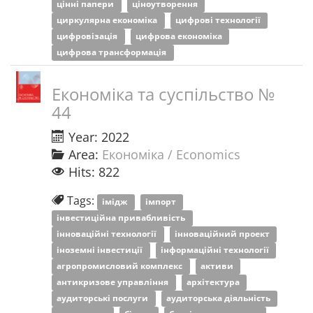
цінні папери
ціноутворення
циркулярна економіка
цифрові технології
цифровізація
цифрова економіка
цифрова трансформація
Економіка та суспільство №
44
Year: 2022
Area:
Економіка / Economics
Hits: 822
Tags:
імідж
імпорт
інвестиційна привабливість
інноваційні технології
інноваційний проект
іноземні інвестиції
інформаційні технології
агропромисловий комплекс
активи
антикризове управління
архітектура
аудиторські послуги
аудиторська діяльність