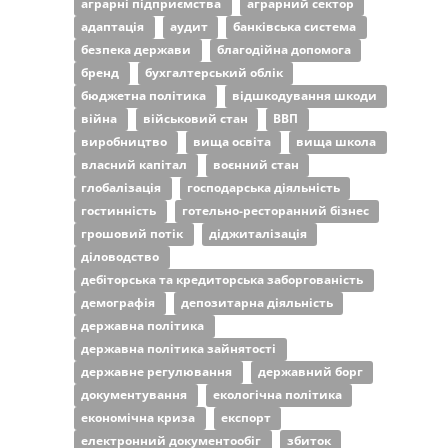
аграрні підприємства
аграрний сектор
адаптація
аудит
банківська система
безпека держави
благодійна допомога
бренд
бухгалтерський облік
бюджетна політика
відшкодування шкоди
війна
військовий стан
ВВП
виробництво
вища освіта
вища школа
власний капітал
воєнний стан
глобалізація
господарська діяльність
гостинність
готельно-ресторанний бізнес
грошовий потік
діджиталізація
діловодство
дебіторська та кредиторська заборгованість
демографія
депозитарна діяльність
державна політика
державна політика зайнятості
державне регулювання
державний борг
документування
екологічна політика
економічна криза
експорт
електронний документообіг
збиток