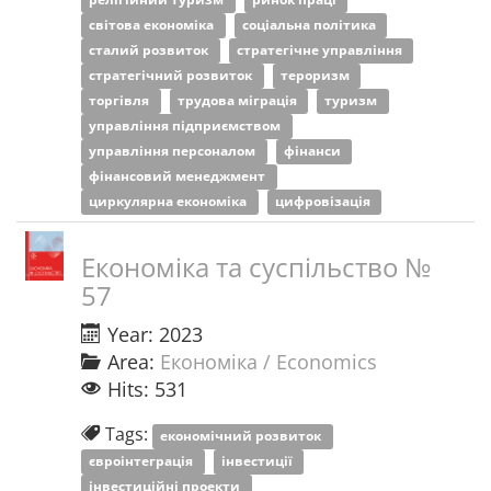
світова економіка
соціальна політика
сталий розвиток
стратегічне управління
стратегічний розвиток
тероризм
торгівля
трудова міграція
туризм
управління підприємством
управління персоналом
фінанси
фінансовий менеджмент
циркулярна економіка
цифровізація
Економіка та суспільство №
57
Year: 2023
Area:
Економіка / Economics
Hits: 531
Tags:
економічний розвиток
євроінтеграція
інвестиції
інвестиційні проекти