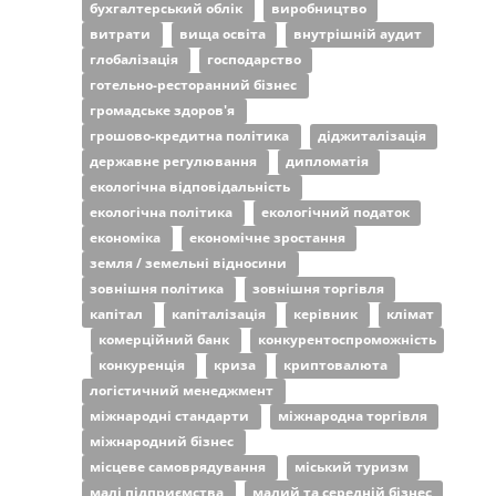
бухгалтерський облік
виробництво
витрати
вища освіта
внутрішній аудит
глобалізація
господарство
готельно-ресторанний бізнес
громадське здоров'я
грошово-кредитна політика
діджиталізація
державне регулювання
дипломатія
екологічна відповідальність
екологічна політика
екологічний податок
економіка
економічне зростання
земля / земельні відносини
зовнішня політика
зовнішня торгівля
капітал
капіталізація
керівник
клімат
комерційний банк
конкурентоспроможність
конкуренція
криза
криптовалюта
логістичний менеджмент
міжнародні стандарти
міжнародна торгівля
міжнародний бізнес
місцеве самоврядування
міський туризм
малі підприємства
малий та середній бізнес