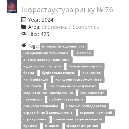
Інфраструктура ринку № 76
Year: 2024
Area:
Економіка / Economics
Hits: 425
Tags:
інноваційна діяльність
інформаційні технології
ІТ-сфера
антикризове управління
аудиторські послуги
банківська справа
бренд
будівельна галузь
економіка
капіталізація
конкурентоспроможність
логістика
логістичний менеджмент
маркетингові дослідження
менеджмент
потенціал
публічні закупівлі
ринкова економіка
сільське господарство
стратегічний менеджмент
страхові компанії
страхування
телекомунікаційні мережі
туризм
фінанси
фондовий ринок