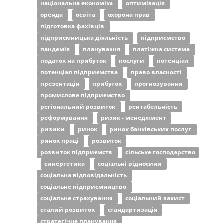
національна економіка
оптимізація
оренда
освіта
охорона прав
підготовка фахівців
підприємницька діяльність
підприємство
пандемія
планування
платіжна система
податок на прибуток
послуги
потенціал
потенціал підприємства
право власності
презентація
прибуток
прогнозування
промислове підприємство
регіональний розвиток
рентабельність
реформування
ризик - менеджмент
ризики
ринок
ринок банківських послуг
ринок праці
розвиток
розвиток підприємств
сільське господарство
синергетика
соціальні відносини
соціальна відповідальність
соціальне підприємництво
соціальне страхування
соціальний захист
сталий розвиток
стандартизація
стратегічне планування