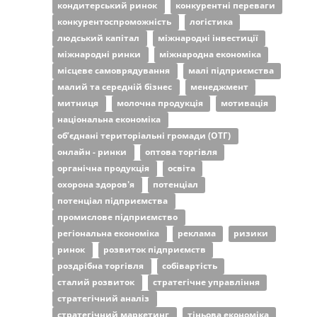
кондитерський ринок
конкурентні переваги
конкурентоспроможність
логістика
людський капітал
міжнародні інвестиції
міжнародні ринки
міжнародна економіка
місцеве самоврядування
малі підприємства
малий та середній бізнес
менеджмент
митниця
молочна продукція
мотивація
національна економіка
об’єднані територіальні громади (ОТГ)
онлайн - ринки
оптова торгівля
органічна продукція
освіта
охорона здоров'я
потенціал
потенціал підприємства
промислове підприємство
регіональна економіка
реклама
ризики
ринок
розвиток підприємств
роздрібна торгівля
собівартість
сталий розвиток
стратегічне управління
стратегічний аналіз
стратегічний маркетинг
тіньова економіка