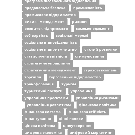
програма післявоєнного відновлення
продовольча безпека
промисловість
промислове підприємство
ризик - менеджмент
ризики
розвиток підприємств
самоменеджмент
собівартість
соціальні мережі
соціальна відповідальність
соціальне підприємництво
сталий розвиток
статистична звітність
стимулювання
стратегічне управління
стратегічний менеджмент
страхові компанії
торгівля
торговельне підприємство
трансформація
туризм
туристичні послуги
управління
управління проєктами
управління ризиками
управління розвитком
фінансова політика
фінансова система
фінансова стійкість
фінансування
цінні папери
цінова політика
ціноутворення
цифрова економіка
цифровий маркетинг