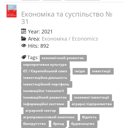
Економіка та суспільство №
31
Year: 2021
Area:
Економіка / Economics
Hits: 892
Tags:
економічний розвиток
корпоративна культура
ЄС / Європейський союз
імідж
інвестиції
інвестиційна діяльність
інвестиційний портфель
інноваційні технології
інноваційний розвиток
іноземні інвестиції
інформаційні системи
аграрні підприємства
аграрний сектор
агропромисловий комплекс
бідність
банкрутство
бренд
будівництво