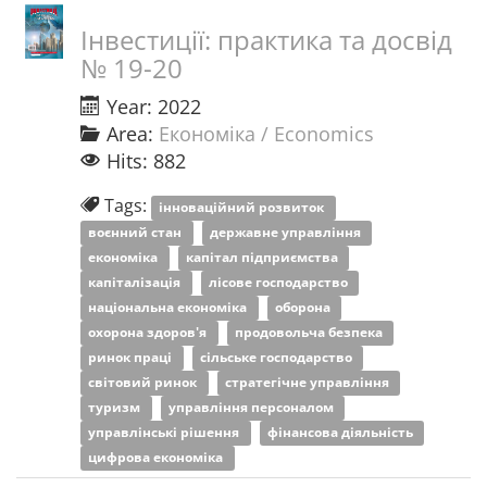
Інвестиції: практика та досвід
№ 19-20
Year: 2022
Area:
Економіка / Economics
Hits: 882
Tags:
інноваційний розвиток
воєнний стан
державне управління
економіка
капітал підприємства
капіталізація
лісове господарство
національна економіка
оборона
охорона здоров'я
продовольча безпека
ринок праці
сільське господарство
світовий ринок
стратегічне управління
туризм
управління персоналом
управлінські рішення
фінансова діяльність
цифрова економіка