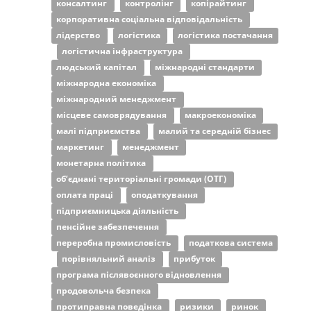
консалтинг
контролінг
копірайтинг
корпоративна соціальна відповідальність
лідерство
логістика
логістика постачання
логістична інфраструктура
людський капітал
міжнародні стандарти
міжнародна економіка
міжнародний менеджмент
місцеве самоврядування
макроекономіка
малі підприємства
малий та середній бізнес
маркетинг
менеджмент
монетарна політика
об’єднані територіальні громади (ОТГ)
оплата праці
оподаткування
підприємницька діяльність
пенсійне забезпечення
переробна промисловість
податкова система
порівняльний аналіз
прибуток
програма післявоєнного відновлення
продовольча безпека
протиправна поведінка
ризики
ринок