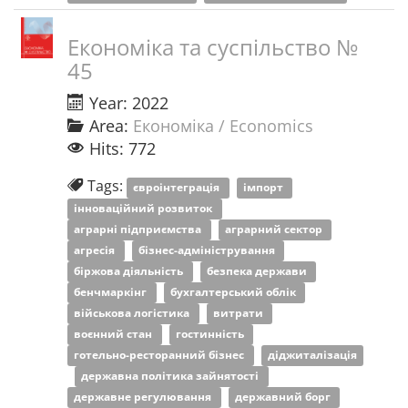
Економіка та суспільство №
45
Year: 2022
Area:
Економіка / Economics
Hits: 772
Tags:
євроінтеграція
імпорт
інноваційний розвиток
аграрні підприємства
аграрний сектор
агресія
бізнес-адміністрування
біржова діяльність
безпека держави
бенчмаркінг
бухгалтерський облік
військова логістика
витрати
воєнний стан
гостинність
готельно-ресторанний бізнес
діджиталізація
державна політика зайнятості
державне регулювання
державний борг