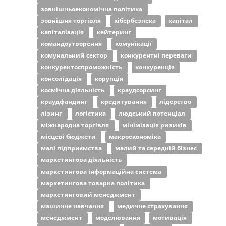
зовнішньоекономічна політика
зовнішня торгівля
кібербезпека
капітал
капіталізація
кейтеринг
командоутворення
комунікації
комунальний сектор
конкурентні переваги
конкурентоспроможність
конкуренція
консолідація
корупція
космічна діяльність
краудсорсинг
краудфандинг
кредитування
лідерство
лізинг
логістика
людський потенціал
міжнародна торгівля
мінімізація ризиків
місцеві бюджети
макроекономіка
малі підприємства
малий та середній бізнес
маркетингова діяльність
маркетингова інформаційна система
маркетингова товарна політика
маркетинговий менеджмент
машинне навчання
медичне страхування
менеджмент
моделювання
мотивація