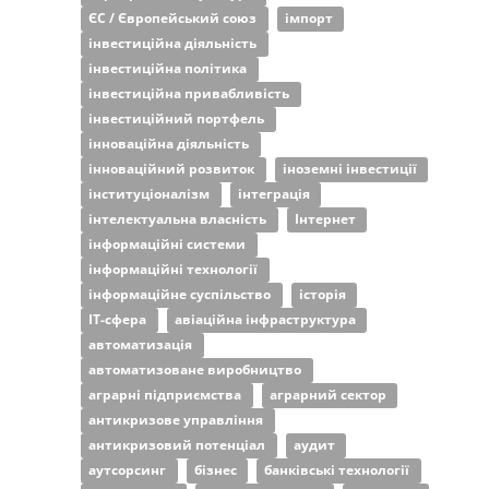
ЄС / Європейський союз
імпорт
інвестиційна діяльність
інвестиційна політика
інвестиційна привабливість
інвестиційний портфель
інноваційна діяльність
інноваційний розвиток
іноземні інвестиції
інституціоналізм
інтеграція
інтелектуальна власність
Інтернет
інформаційні системи
інформаційні технології
інформаційне суспільство
історія
ІТ-сфера
авіаційна інфраструктура
автоматизація
автоматизоване виробництво
аграрні підприємства
аграрний сектор
антикризове управління
антикризовий потенціал
аудит
аутсорсинг
бізнес
банківські технології