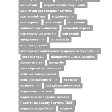
маркетинг
маркетингові комунікації
маркетингова товарна політика
митна політика
моделювання
моніторинг
монополія
мотивація
національна економіка
нейронні мережі
нематеріальні активи
олігополія
оподаткування
організація
охорона здоров'я
охорона навколишнього природного середовища
охорона праці
підприємницька діяльність
підприємство
пандемія
пасажирські перевезення
пенсійні заощадження
пенсійне забезпечення
персонал
планування
поведінка споживача
податкова політика
податок на виведений капітал
Податок на додану вартість (ПДВ)
податок на прибуток
послуги