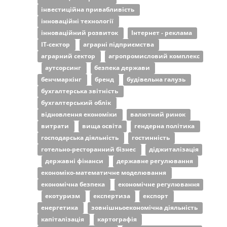
інвестиційна привабливість
інноваційні технології
інноваційний розвиток
Інтернет - реклама
ІТ-сектор
аграрні підприємства
аграрний сектор
агропромисловий комплекс
аутсорсинг
безпека держави
бенчмаркінг
бренд
будівельна галузь
бухгалтерська звітність
бухгалтерський облік
відновлення економіки
валютний ринок
витрати
вища освіта
гендерна політика
господарська діяльність
гостинність
готельно-ресторанний бізнес
діджиталізація
державні фінанси
державне регулювання
економіко-математичне моделювання
економічна безпека
економічне регулювання
екотуризм
експертиза
експорт
енергетика
зовнішньоекономічна діяльність
капіталізація
картографія