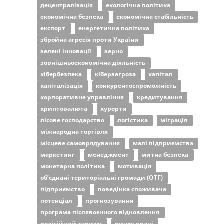
децентралізація
екологічна політика
економічна безпека
економічна стабільність
експорт
енергетична політика
збройна агресія проти України
зелені інновації
зерно
зовнішньоекономічна діяльність
кібербезпека
кіберзагроза
капітал
капіталізація
конкурентоспроможність
корпоративне управління
кредитування
криптовалюта
курорти
лісове господарство
логістика
міграція
міжнародна торгівля
місцеве самоврядування
малі підприємства
маркетинг
менеджмент
митна безпека
монетарна політика
мотивація
об’єднані територіальні громади (ОТГ)
підприємство
поведінка споживача
потенціал
прогнозування
програма післявоєнного відновлення
релігійний туризм
ринок праці