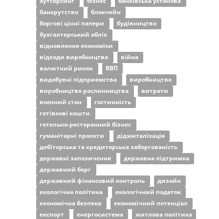
аутсорсинг
бізнес
банківська установа
банкрутство
блокчейн
боргові цінні папери
будівництво
бухгалтерський облік
відновлення економіки
відходи виробництва
війна
валютний ринок
ВВП
видобувні підприємства
виробництво
виробництво рослинництва
витрати
воєнний стан
гостинність
готівкові кошти
готельно-ресторанний бізнес
гуманітарні проекти
діджиталізація
дебіторська та кредиторська заборгованість
державні запозичення
державна підтримка
державний борг
державний фінансовий контроль
дизайн
екологічна політика
екологічний податок
економічна безпека
економічний потенціал
експорт
енергосистема
житлова політика