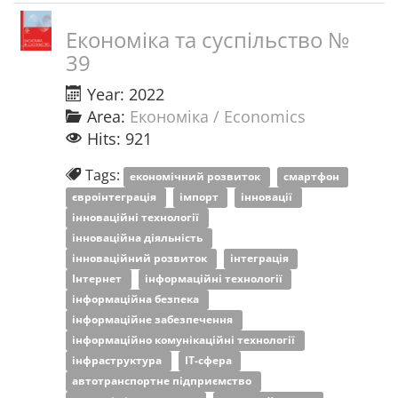
Економіка та суспільство №
39
Year: 2022
Area:
Економіка / Economics
Hits: 921
Tags:
економічний розвиток
смартфон
євроінтеграція
імпорт
інновації
інноваційні технології
інноваційна діяльність
інноваційний розвиток
інтеграція
Інтернет
інформаційні технології
інформаційна безпека
інформаційне забезпечення
інформаційно комунікаційні технології
інфраструктура
ІТ-сфера
автотранспортне підприємство