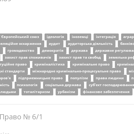
/ Європейський союз
ідеологія
іноземці
інтеграція
агра
пеляційне оскарження
аудит
аудиторська діяльність
банків
о
громадянство
демократія
держава
державне регулюв
захист прав споживачів
захист прав та свобод
земельна ре
туційне право
криміналістика
кримінальне право
криміна
ні стандарти
міжнародне кримінально-процесуальне право
мі
оров'я
підприємницьке право
популізм
права людини
п
ність
психологія
соціальна держава
суб’єкт господарюванн
я людьми
тоталітаризм
урбанізм
фінансове забезпечення
 Право № 6/1