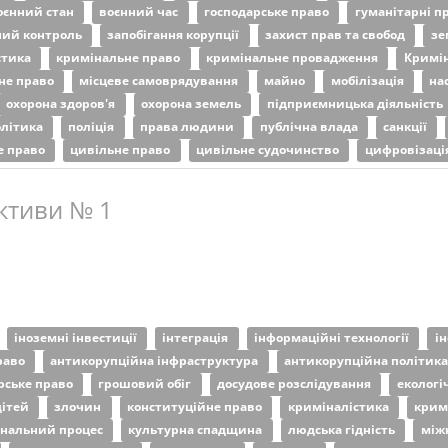
оєнний стан
воєнний час
господарське право
гуманітарні п
ий контроль
запобігання корупції
захист прав та свобод
зе
стика
кримінальне право
кримінальне провадження
Кримін
не право
місцеве самоврядування
майно
мобілізація
на
охорона здоров'я
охорона земель
підприємницька діяльність
олітика
поліція
права людини
публічна влада
санкції
е право
цивільне право
цивільне судочинство
цифровізаці
ктиви № 1
іноземні інвестиції
інтеграція
інформаційні технології
і
раво
антикорупційна інфраструктура
антикорупційна політик
рське право
грошовий обіг
досудове розслідування
екологі
дітей
злочин
конституційне право
криміналістика
крим
нальний процес
культурна спадщина
людська гідність
між