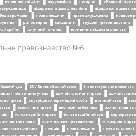
неповнолітні діти
нерухомість
нотаріат
об’єднані терит
о середовища
підприємницька діяльність
підприємницьке пр
ободи громадян
права людини
право засуджених
правове 
трування
ринок зерна
спадщина
трудові правовідносини
кс України
штучний інтелект
юридична відповідальність
льне правознавство №6
йський суд
ЄС / Європейський союз
інтелектуальна власність
авових і політичних учень
адміністративне право
адміністрати
ство права
внутрішньо переміщені особи
воєнний стан
гос
ьство
екологічне право
економічна безпека
захист прав та 
нція
конституційне право
конституційний суд
корпоративн
римінальне право
кримінальне провадження
міжнародне пра
податкова політика
поліція
права людини
право власності
єнного відновлення
сімейне право
суд
судоустрій
сурог