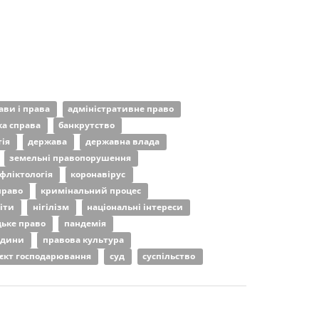
ави і права
адміністративне право
ка справа
банкрутство
тія
держава
державна влада
земельні правопорушення
фліктологія
коронавірус
право
кримінальний процес
діти
нігілізм
національні інтереси
ьке право
пандемія
юдини
правова культура
’єкт господарювання
суд
суспільство