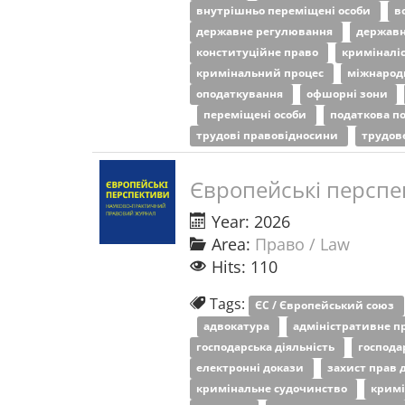
внутрішньо переміщені особи
в
державне регулювання
державн
конституційне право
криміналі
кримінальний процес
міжнарод
оподаткування
офшорні зони
переміщені особи
податкова п
трудові правовідносини
трудов
Європейські перспе
Year: 2026
Area:
Право / Law
Hits: 110
Tags:
ЄС / Європейський союз
адвокатура
адміністративне п
господарська діяльність
господа
електронні докази
захист прав 
кримінальне судочинство
кримі