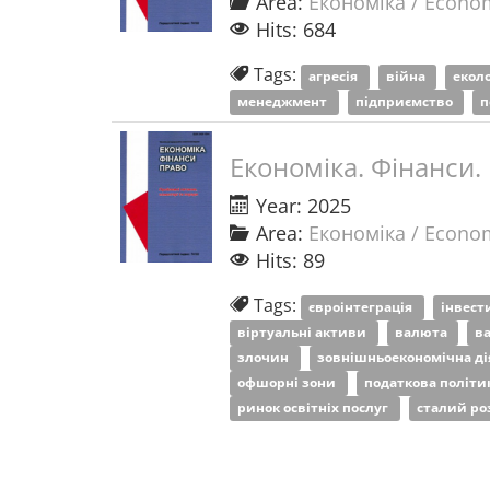
Area:
Економіка / Econo
Hits: 684
Tags:
агресія
війна
екол
менеджмент
підприємство
п
Економіка. Фінанси.
Year: 2025
Area:
Економіка / Econo
Hits: 89
Tags:
євроінтеграція
інвест
віртуальні активи
валюта
в
злочин
зовнішньоекономічна ді
офшорні зони
податкова політи
ринок освітніх послуг
сталий р