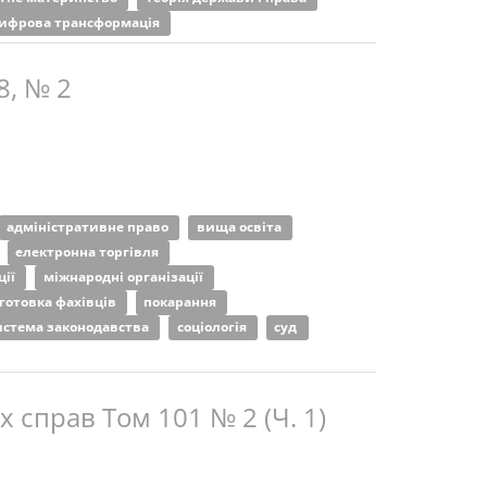
ифрова трансформація
8, № 2
адміністративне право
вища освіта
електронна торгівля
ції
міжнародні організації
готовка фахівців
покарання
истема законодавства
соціологія
суд
 справ Том 101 № 2 (Ч. 1)