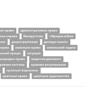
рне право
адміністративне право
ська справа
банкрутство
гібридна війна
ання
децентралізація
дискурс-аналіз
форма
земельне право
земельний кодекс
льний процес
міграція
жнародне право
медична допомога
равова система
правове регулювання
я
суспільні відносини
цивільне право
цивільне судочинство