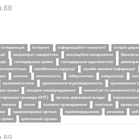
п.88
інтервенція
Інтернет
інформаційні технології
історія держ
кції
акціонерні товариства
апеляційне оскарження
банківсь
ація
господарське право
господарське судочинство
демокра
етнополітика
запобігання корупції
засоби масової інформації
аво
злочин
злочинність
кіберзлочин
комунікації
кон
криміналістика
кримінальна відповідальність
кримінальне 
дне право
місцеве самоврядування
малолітні та неповнолітні 
иторіальні громади (ОТГ)
органи державної влади
підприємниц
позика
позов
позовне провадження
політика
права л
ема
правоохоронні органи
правопорушення
реклама
суб
е право
цивільний процес
п.89