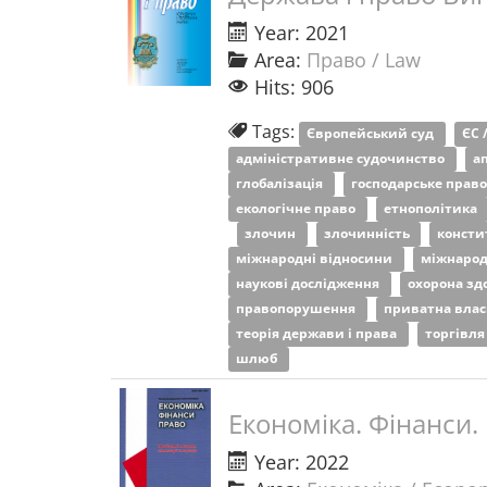
Year: 2021
Area:
Право / Law
Hits: 906
Tags:
Європейський суд
ЄС 
адміністративне судочинство
а
глобалізація
господарське прав
екологічне право
етнополітика
злочин
злочинність
консти
міжнародні відносини
міжнарод
наукові дослідження
охорона зд
правопорушення
приватна влас
теорія держави і права
торгівл
шлюб
Економіка. Фінанси.
Year: 2022