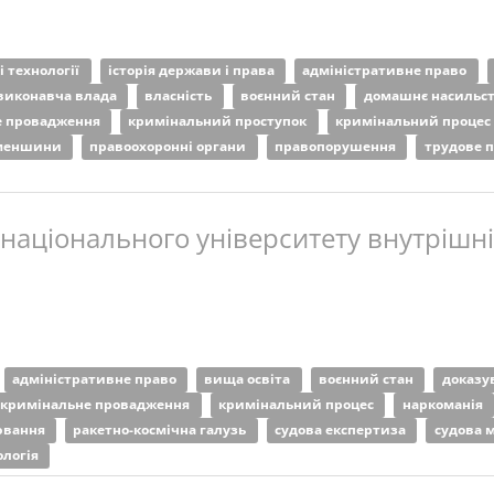
 технології
історія держави і права
адміністративне право
виконавча влада
власність
воєнний стан
домашнє насильс
е провадження
кримінальний проступок
кримінальний процес
 меншини
правоохоронні органи
правопорушення
трудове 
 національного університету внутрішніх
адміністративне право
вища освіта
воєнний стан
доказу
кримінальне провадження
кримінальний процес
наркоманія
ювання
ракетно-космічна галузь
судова експертиза
судова 
ологія