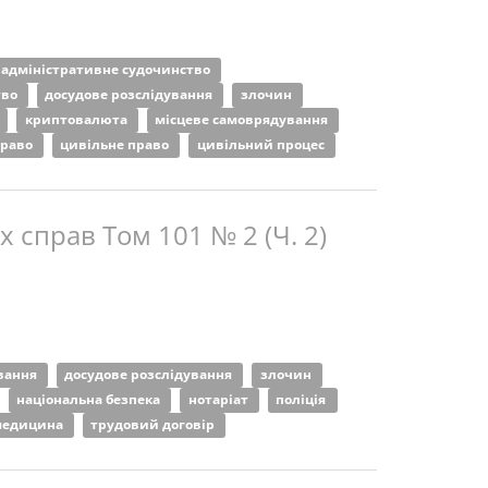
адміністративне судочинство
тво
досудове розслідування
злочин
криптовалюта
місцеве самоврядування
право
цивільне право
цивільний процес
 справ Том 101 № 2 (Ч. 2)
вання
досудове розслідування
злочин
національна безпека
нотаріат
поліція
медицина
трудовий договір