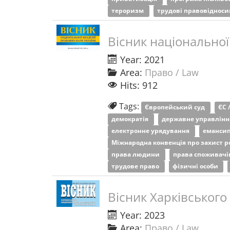
тероризм
трудові правовіднос
Вісник національної
Year: 2021
Area:
Право / Law
Hits: 912
Tags:
Європейський суд
ЄС 
демократія
державне управлін
електронне урядування
еманси
Міжнародна конвенція про захист 
права людини
права споживач
трудове право
фізичні особи
Вісник Харківського
Year: 2023
Area:
Право / Law