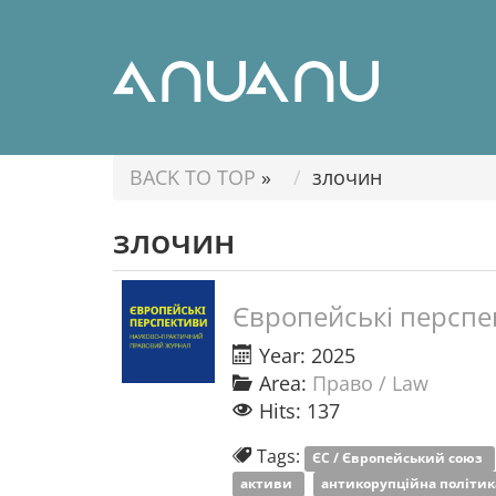
BACK TO TOP
»
злочин
злочин
Європейські перспе
Year: 2025
Area:
Право / Law
Hits: 137
Tags:
ЄС / Європейський союз
активи
антикорупційна політи