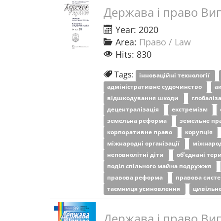
Держава і право Ви
Year: 2020
Area:
Право / Law
Hits: 830
Tags:
інноваційні технології
адміністративне судочинство
а
відшкодування шкоди
глобаліз
децентралізація
екстремізм
земельна реформа
земельне пр
корпоративне право
корупція
міжнародні організації
міжнаро
неповнолітні діти
об’єднані тер
поділ спільного майна подружжя
правова реформа
правова сист
таємниця усиновлення
цивільн
Держава і право Ви