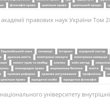
ини
філософія права
цивільне право
цивільний процес
ц
 академії правових наук України Том 2
/ Європейський союз
інновації
Інтернет
аграрний сектор
ня
дуальна освіта
електронні послуги
електронна комерція
пація
захист прав та свобод
злочин
кейс-метод
комуніка
рослин
міжнародне право
національна безпека
освіта
під
ів
правова реформа
правове регулювання
профспілки
с
цивільне право
юридичні особи
юридична філософія
 національного університету внутрішніх