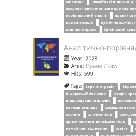
митниця
немайнові відносини
охорона навколишнього природног
порівняльний аналіз
права і св
приватизація
публічне адмініс
цивільне право
Цивільний коде
Аналітично-порівня
Year: 2023
Area:
Право / Law
Hits: 599
Tags:
євроінтеграція
Європе
інформаційне право
історія пр
відшкодування шкоди
верховен
державна влада
домашнє насил
злочин
злочинність
конкуре
кримінальна відповідальність
к
немайнові відносини
освіта
приватизація
програма післяво