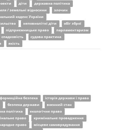
роекти
діти
державна політика
мля / земельні відносини
злочин
альний кодекс України
сильство
неповнолітні діти
обіг зброї
підприємницьке право
парламентаризм
спадковість
судова практика
я
якість
нформаційна безпека
історія держави і права
а
безпека держави
воєнний стан
чна політика
екологічне право
інальне право
кримінальне провадження
народне право
місцеве самоврядування