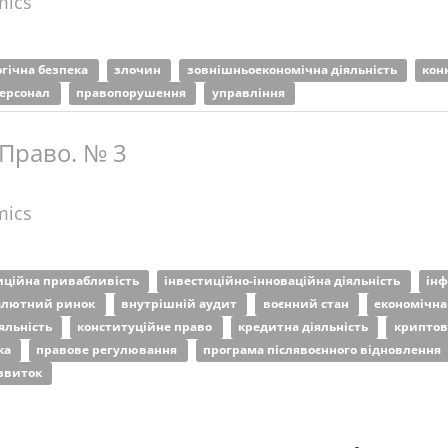
mics
огічна безпека
злочин
зовнішньоекономічна діяльність
кон
ерсонал
правопорушення
управління
 Право. № 3
mics
иційна привабливість
інвестиційно-інноваційна діяльність
інф
алютний ринок
внутрішній аудит
воєнний стан
економічна
яльність
конституційне право
кредитна діяльність
крипто
ка
правове регулювання
програма післявоєнного відновлення
озвиток