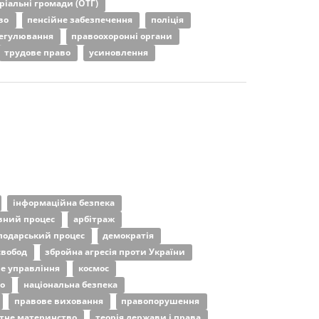
оріальні громади (ОТГ)
аво
пенсійне забезпечення
поліція
регулювання
правоохоронні органи
трудове право
усиновлення
інформаційна безпека
вний процес
арбітраж
подарський процес
демократія
свобод
збройна агресія проти України
е управління
космос
во
національна безпека
правове виховання
правопорушення
атне материнство
теорія держави і права