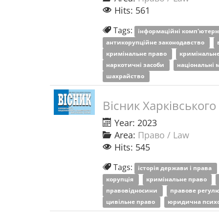
Hits: 561
Tags:
інформаційні комп'ютерні
антикорупційне законодавство
кримінальне право
кримінальн
наркотичні засоби
національні
шахрайство
Вісник Харківського
Year: 2023
Area:
Право / Law
Hits: 545
Tags:
історія держави і права
корупція
кримінальне право
правовідносини
правове регул
цивільне право
юридична псих