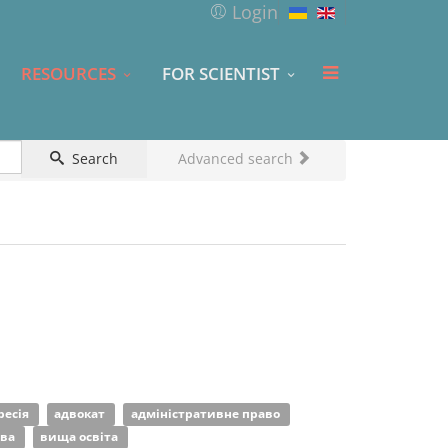
Login
RESOURCES
FOR SCIENTIST
Search
Advanced search
ресія
адвокат
адміністративне право
ава
вища освіта