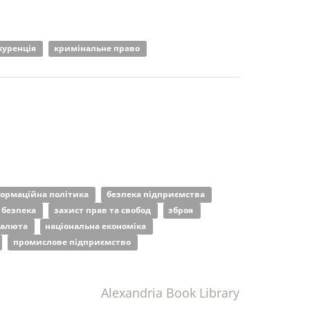
куренція
кримінальне право
ормаційна політика
безпека підприємства
 безпека
захист прав та свобод
зброя
валюта
національна економіка
промислове підприємство
Alexandria Book Library