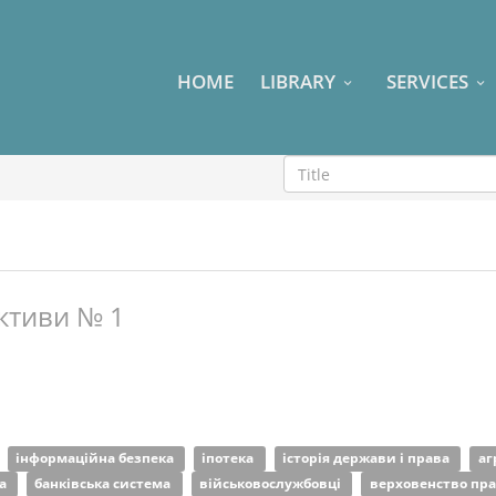
HOME
LIBRARY
SERVICES
ктиви № 1
інформаційна безпека
іпотека
історія держави і права
аг
ка
банківська система
військовослужбовці
верховенство пр