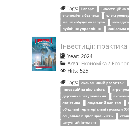
Tags:
імпорт
інвестиційна 
економічна безпека
електроене
машинобудівна галузь
менедж
публічне управління
соціальна 
Інвестиції: практика
Year: 2024
Area:
Економіка / Econo
Hits: 525
Tags:
економічний розвиток
інноваційна діяльність
агропрод
державне регулювання
економі
логістика
людський капітал
об’єднані територіальні громади (О
соціальна відповідальність
стал
штучний інтелект