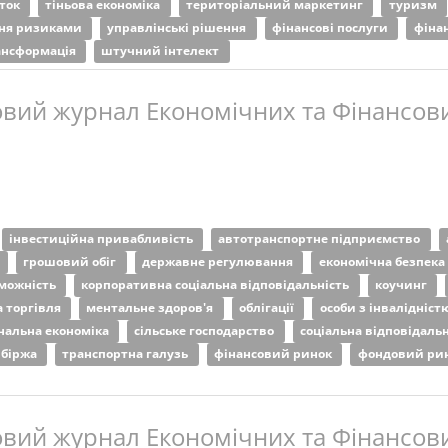
иток
тіньова економіка
територіальний маркетинг
туризм
ння ризиками
управлінські рішення
фінансові послуги
фіна
ансформація
штучний інтелект
вий журнал Економічних та Фінансови
інвестиційна привабливість
автотранспортне підприємство
и
грошовий обіг
державне регулювання
економічна безпека
можність
корпоративна соціальна відповідальність
коучинг
 торгівля
ментальне здоров'я
облігації
особи з інвалідніст
нальна економіка
сільське господарство
соціальна відповідаль
 біржа
транспортна галузь
фінансовий ринок
фондовий ри
вий журнал Економічних та Фінансови