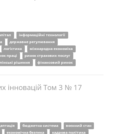
апітал
інформаційні технології
ка
державне регулювання
логістика
міжнародна економіка
нок праці
ринок страхових послуг
лінські рішення
фінансовий ринок
х інновацій Том 3 № 17
даптація
бюджетна система
воєнний стан
економічна безпека
кадрова політика