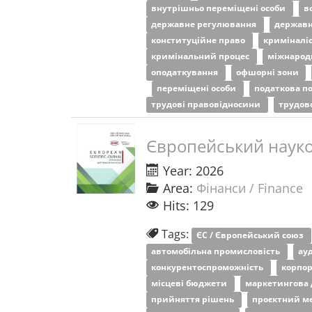
внутрішньо переміщені особи
в
державне регулювання
державн
конституційне право
криміналі
кримінальний процес
міжнарод
оподаткування
офшорні зони
переміщені особи
податкова п
трудові правовідносини
трудов
Європейський науко
Year: 2026
Area:
Фінанси / Finance
Hits: 129
Tags:
ЄС / Європейський союз
автомобільна промисловість
ау
конкурентоспроможність
корпо
місцеві бюджети
маркетингова 
прийняття рішень
проєктний 