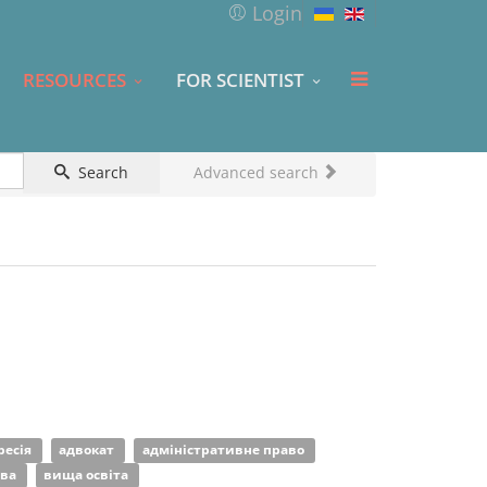
Login
RESOURCES
FOR SCIENTIST
Search
Advanced search
ресія
адвокат
адміністративне право
ава
вища освіта