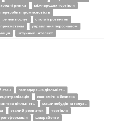
ародні ринки
міжнародна торгівля
переробна промисловість
ринок послуг
сталий розвиток
ідприємством
управління персоналом
мація
штучний інтелект
й стан
господарська діяльність
ецентралізація
економічна безпека
ингова діяльність
машинобудівна галузь
ка
сталий розвиток
торгівля
трансформація
шахрайство