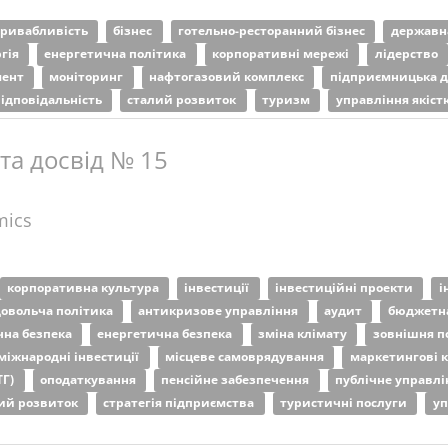
привабливість
бізнес
готельно-ресторанний бізнес
державн
ргія
енергетична політика
корпоративні мережі
лідерство
мент
моніторинг
нафтогазовий комплекс
підприємницька д
відповідальність
сталий розвиток
туризм
управління якіс
 та досвід № 15
mics
корпоративна культура
інвестиції
інвестиційні проекти
і
овольча політика
антикризове управління
аудит
бюджетна
чна безпека
енергетична безпека
зміна клімату
зовнішня п
міжнародні інвестиції
місцеве самоврядування
маркетингові к
ТГ)
оподаткування
пенсійне забезпечення
публічне управл
ий розвиток
стратегія підприємства
туристичні послуги
уп