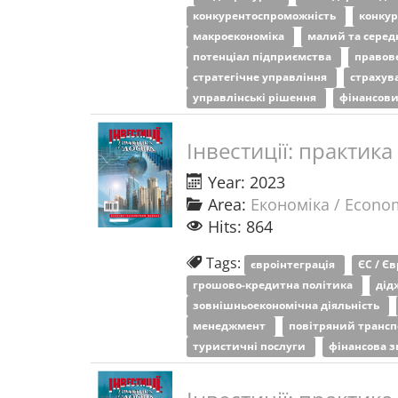
конкурентоспроможність
конку
макроекономіка
малий та серед
потенціал підприємства
правов
стратегічне управління
страхув
управлінські рішення
фінансов
Інвестиції: практика
Year: 2023
Area:
Економіка / Econo
Hits: 864
Tags:
євроінтеграція
ЄС / Є
грошово-кредитна політика
дід
зовнішньоекономічна діяльність
менеджмент
повітряний транс
туристичні послуги
фінансова з