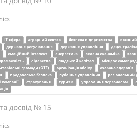
 та досвід № 10
mics
ІТ-сфера
аграрний сектор
безпека підприємства
воєнний
державне регулювання
державне управління
децентраліз
а
емоційний інтелект
енергетика
зелена економіка
зовн
проможність
лідерство
людський капітал
місцеве самовря
риторіальні громади (ОТГ)
організація обліку
охорона здоров'я
ня
продовольча безпека
публічне управління
регіональний
і компанії
страхування
туризм
управління персоналом
ація
 та досвід № 15
mics