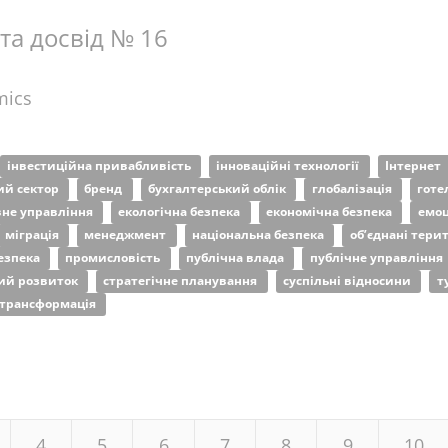
 та досвід № 16
mics
інвестиційна привабливість
інноваційні технології
Інтернет
ий сектор
бренд
бухгалтерський облік
глобалізація
готе
не управління
екологічна безпека
економічна безпека
емоц
міграція
менеджмент
національна безпека
об’єднані тери
езпека
промисловість
публічна влада
публічне управління
ий розвиток
стратегічне планування
суспільні відносини
т
трансформація
4
5
6
7
8
9
10