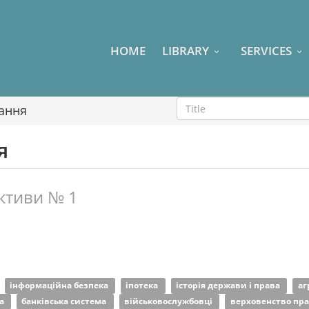
HOME
LIBRARY
SERVICES
ання
я
ктиви № 1
інформаційна безпека
іпотека
історія держави і права
аг
ка
банківська система
військовослужбовці
верховенство пр