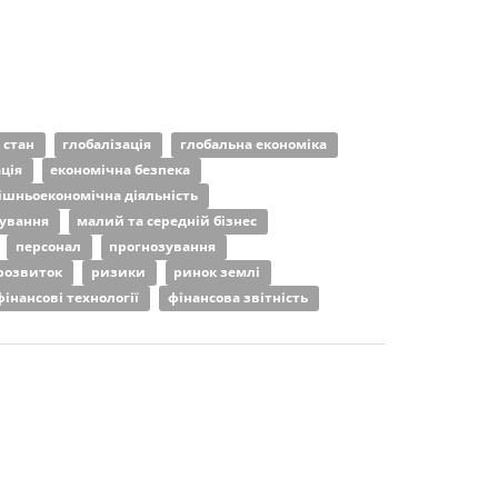
 стан
глобалізація
глобальна економіка
ація
економічна безпека
ішньоекономічна діяльність
дування
малий та середній бізнес
персонал
прогнозування
 розвиток
ризики
ринок землі
фінансові технології
фінансова звітність