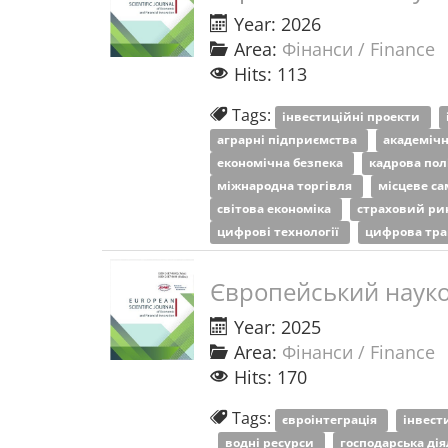
Year: 2026
Area:
Фінанси / Finance
Hits: 113
Tags:
інвестиційні проекти
аграрні підприємства
академічн
економічна безпека
кадрова пол
міжнародна торгівля
місцеве с
світова економіка
страховий ри
цифрові технології
цифрова тр
Європейський науко
Year: 2025
Area:
Фінанси / Finance
Hits: 170
Tags:
євроінтеграція
інвест
водні ресурси
господарська ді