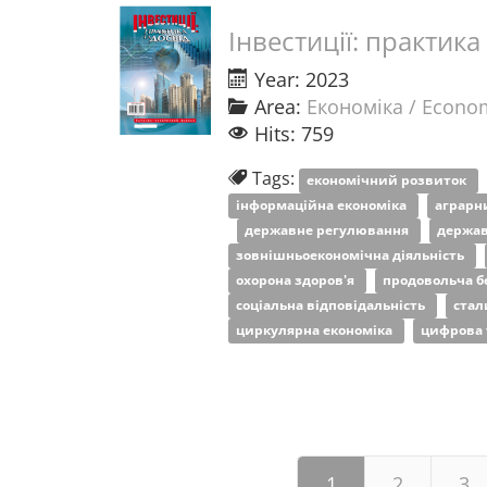
Інвестиції: практика
Year: 2023
Area:
Економіка / Econo
Hits: 759
Tags:
економічний розвиток
інформаційна економіка
аграрн
державне регулювання
держав
зовнішньоекономічна діяльність
охорона здоров'я
продовольча б
соціальна відповідальність
стал
циркулярна економіка
цифрова 
1
2
3