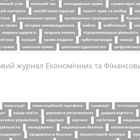
оєнний стан
воєнний час
господарське право
гуманітарні п
ий контроль
запобігання корупції
захист прав та свобод
зе
стика
кримінальне право
кримінальне провадження
Кримін
не право
місцеве самоврядування
майно
мобілізація
на
охорона здоров'я
охорона земель
підприємницька діяльність
олітика
поліція
права людини
публічна влада
санкції
е право
цивільне право
цивільне судочинство
цифровізаці
вий журнал Економічних та Фінансови
інвестиції
інвестиційний портфель
інновації
інтеграція
дит
вища освіта
державне регулювання
додана вартість
ративне управління
корупція
коучинг
логістика
людськи
діяльність
менеджмент
національна безпека
неплатоспром
менеджмент
продовольча безпека
прожитковий мінімум
про