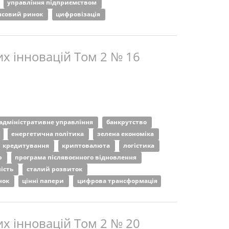
управління підприємством
нсовий ринок
цифровізація
х інновацій Том 2 № 16
адміністративне управління
банкрутство
енергетична політика
зелена економіка
кредитування
криптовалюта
логістика
ю
програма післявоєнного відновлення
ність
сталий розвиток
нок
цінні папери
цифрова трансформація
х інновацій Том 2 № 20