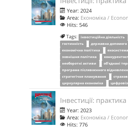
Інвестиції: практика
Year: 2024
Area:
Економіка / Econo
Hits: 546
Tags:
інвестиційна діяльність
гостинність
державна допомога
економічна політика
екосистем
зовнішня політика
конкурентос
необоротні активи
об’єднані те
програма післявоєнного відновлен
стратегічне планування
страхов
циркулярна економіка
цифровіз
Інвестиції: практика
Year: 2023
Area:
Економіка / Econo
Hits: 776