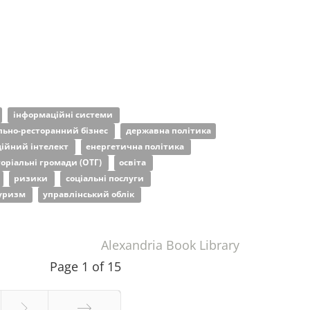
інформаційні системи
льно-ресторанний бізнес
державна політика
ійний інтелект
енергетична політика
торіальні громади (ОТГ)
освіта
ризики
соціальні послуги
уризм
управлінський облік
Alexandria Book Library
Page 1 of 15