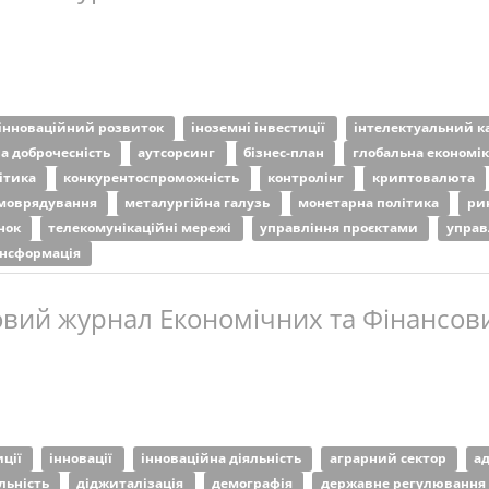
інноваційний розвиток
іноземні інвестиції
інтелектуальний к
а доброчесність
аутсорсинг
бізнес-план
глобальна економі
ітика
конкурентоспроможність
контролінг
криптовалюта
амоврядування
металургійна галузь
монетарна політика
ри
нок
телекомунікаційні мережі
управління проєктами
управ
ансформація
вий журнал Економічних та Фінансови
иції
інновації
інноваційна діяльність
аграрний сектор
а
яльність
діджиталізація
демографія
державне регулювання