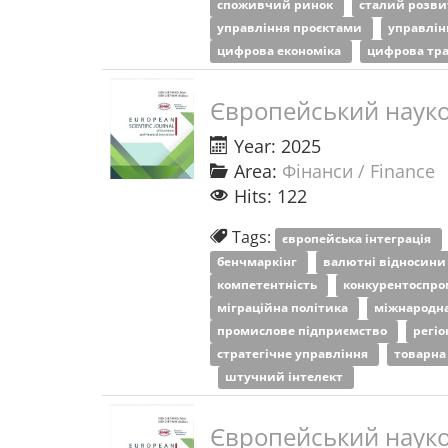
споживчий ринок
сталий розв
управління проєктами
управлі
цифрова економіка
цифрова тр
Європейський науко
Year: 2025
Area:
Фінанси / Finance
Hits: 122
Tags:
європейська інтеграція
бенчмаркінг
валютні відносин
компетентність
конкурентоспро
міграційна політика
міжнародна
промислове підприємство
регіо
стратегічне управління
товарна
штучний інтелект
Європейський науко