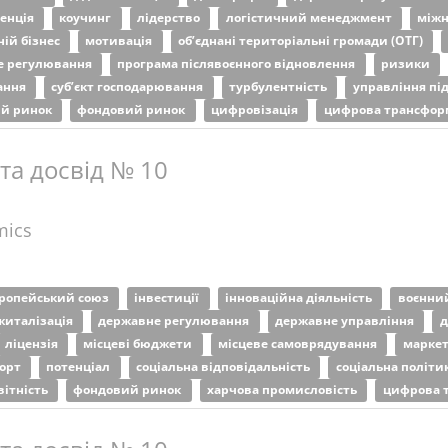
ренція
коучинг
лідерство
логістичний менеджмент
міжн
ній бізнес
мотивація
об’єднані територіальні громади (ОТГ)
е регулювання
програма післявоєнного відновлення
ризики
ання
суб’єкт господарювання
турбулентність
управління п
ий ринок
фондовий ринок
цифровізація
цифрова трансфор
 та досвід № 10
mics
вропейський союз
інвестиції
інноваційна діяльність
воєнни
житалізація
державне регулювання
державне управління
д
ліцензія
місцеві бюджети
місцеве самоврядування
маркет
порт
потенціал
соціальна відповідальність
соціальна політи
вітність
фондовий ринок
харчова промисловість
цифрова 