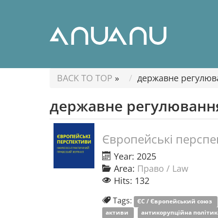
BACK TO TOP
»
державне регулюв
державне регулюванн
Європейські перспе
Year: 2025
Area:
Право / Law
Hits: 132
Tags:
ЄС / Європейський союз
активи
антикорупційна політи