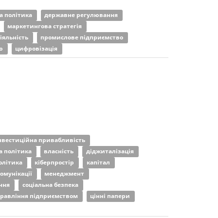
а політика
державне регулювання
маркетингова стратегія
іяльність
промислове підприємство
тю
цифровізація
нвестиційна привабливість
 політика
власність
діджиталізація
олітика
кіберпростір
капітал
омунікації
менеджмент
іння
соціальна безпека
равління підприємством
цінні папери