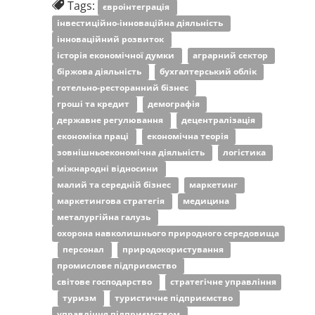
Tags:
євроінтеграція
інвестиційно-інноваційна діяльність
інноваційний розвиток
історія економічної думки
аграрний сектор
біржова діяльність
бухгалтерський облік
готельно-ресторанний бізнес
гроші та кредит
демографія
державне регулювання
децентралізація
економіка праці
економічна теорія
зовнішньоекономічна діяльність
логістика
міжнародні відносини
малий та середній бізнес
маркетинг
маркетингова стратегія
медицина
металургійна галузь
охорона навколишнього природного середовища
персонал
природокористування
промислове підприємство
світове господарство
стратегічне управління
туризм
туристичне підприємство
управління підприємством