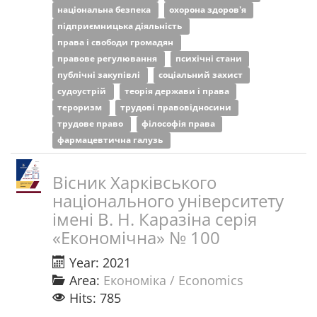
національна безпека
охорона здоров'я
підприємницька діяльність
права і свободи громадян
правове регулювання
психічні стани
публічні закупівлі
соціальний захист
судоустрій
теорія держави і права
тероризм
трудові правовідносини
трудове право
філософія права
фармацевтична галузь
Вісник Харківського
національного університету
імені В. Н. Каразіна серія
«Економічна» № 100
Year: 2021
Area:
Економіка / Economics
Hits: 785