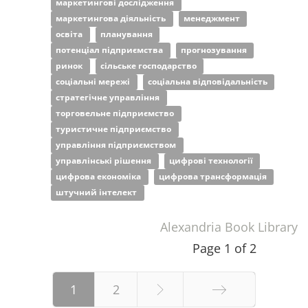
маркетингові дослідження
маркетингова діяльність
менеджмент
освіта
планування
потенціал підприємства
прогнозування
ринок
сільське господарство
соціальні мережі
соціальна відповідальність
стратегічне управління
торговельне підприємство
туристичне підприємство
управління підприємством
управлінські рішення
цифрові технології
цифрова економіка
цифрова трансформація
штучний інтелект
Alexandria Book Library
Page 1 of 2
1
2