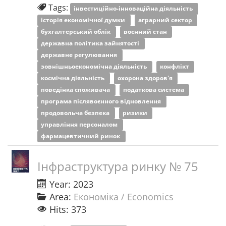
Tags:
інвестиційно-інноваційна діяльність
історія економічної думки
аграрний сектор
бухгалтерський облік
воєнний стан
державна політика зайнятості
державне регулювання
зовнішньоекономічна діяльність
конфлікт
космічна діяльність
охорона здоров'я
поведінка споживача
податкова система
програма післявоєнного відновлення
продовольча безпека
ризики
управління персоналом
фармацевтичний ринок
Інфраструктура ринку № 75
Year: 2023
Area:
Економіка / Economics
Hits: 373