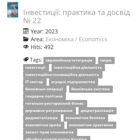
Інвестиції: практика та досвід
№ 22
Year: 2023
Area:
Економіка / Economics
Hits: 492
Tags:
європейська інтеграція
імідж
інвестиції
інвестиційна діяльність
інвестиційно-інноваційна діяльність
ІТ-сектор
аграрні підприємства
банківські операції
банківська система
гендерна політика
готельно-ресторанний бізнес
державне регулювання
децентралізація
диджиталізація
економічна безпека
економічна криза
економічне зростання
захист прав споживачів
збройна агресія проти України