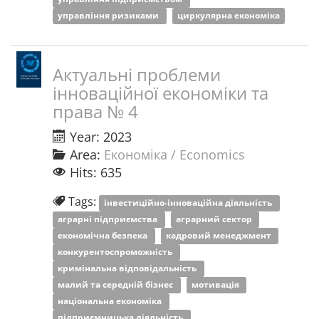
управління ризиками
циркулярна економіка
Актуальні проблеми
інноваційної економіки та
права № 4
Year: 2023
Area:
Економіка / Economics
Hits: 635
Tags:
інвестиційно-інноваційна діяльність
аграрні підприємства
аграрний сектор
економічна безпека
кадровий менеджмент
конкурентоспроможність
кримінальна відповідальність
малий та середній бізнес
мотивація
національна економіка
підприємницька діяльність