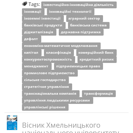
Tags:
інвестиційно-інноваційна діяльність
інновації
інноваційні технології
іноземні інвестиції
аграрний сектор
банківські продукти
банківська система
діджиталізація
державна підтримка
дефолт
економіко-математичне моделювання
капітал
класифікація
комерційний банк
конкурентоспроможність
кредитний ризик
менеджмент
підприємницьке право
промислове підприємство
сільське господарство
стратегічне управління
транснаціональна компанія
трансформація
управління людськими ресурсами
управлінські рішення
Вісник Хмельницького
національного університету.