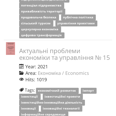
потенціал підприємства
привабливість території
продовольча безпека
публічна політика
сільський туризм
управління проєктами
циркулярна економіка
цифрова трансформація
Актуальні проблеми
економіки та управління № 15
Year: 2021
Area:
Економіка / Economics
Hits: 1019
Tags:
економічний розвиток
імпорт
інвестиції
інвестиційні проекти
інвестиційно-інноваційна діяльність
інновації
інноваційні технології
інформаційне середовище