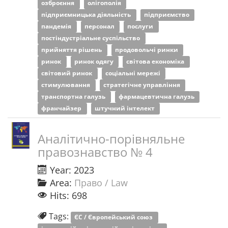
озброєння
олігополія
підприємницька діяльність
підприємство
пандемія
персонал
послуги
постіндустріальне суспільство
прийняття рішень
продовольчі ринки
ринок
ринок одягу
світова економіка
світовий ринок
соціальні мережі
стимулювання
стратегічне управління
транспортна галузь
фармацевтична галузь
франчайзер
штучний інтелект
Аналітично-порівняльне
правознавство № 4
Year: 2023
Area:
Право / Law
Hits: 698
Tags:
ЄС / Європейський союз