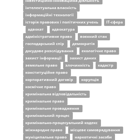
інвестиційно-інноваційна діяльність
інтелектуальна власність
інформаційні технології
історія правових і політичних учень
ІТ-сфера
адвокат
адвокатура
адміністративне право
воєнний стан
господарський спір
демократія
досудове розслідування
екологічне право
захист інформації
захист даних
земельне право
злочинність
кадастр
конституційне право
корпоративний договір
корупція
космічне право
кримінальна відповідальність
кримінальне право
кримінальне провадження
кримінальний процес
кримінально-процесуальний кодекс
міжнародне право
місцеве самоврядування
муніципальне право
наркотичні засоби