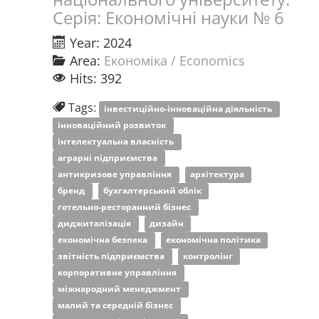
Серія: Економічні науки № 6
Year: 2024
Area:
Економіка / Economics
Hits: 392
Tags:
інвестиційно-інноваційна діяльність
інноваційний розвиток
інтелектуальна власність
аграрні підприємства
антикризове управління
архітектура
бренд
бухгалтерський облік
готельно-ресторанний бізнес
диджиталізація
дизайн
економічна безпека
економічна політика
звітність підприємства
контролінг
корпоративне управління
міжнародний менеджмент
малий та середній бізнес