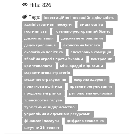
Hits: 826
Tags:
інвестиційно-інноваційна діяльність
адміністративні послуги
вища освіта
гостинність
готельно-ресторанний бізнес
діджиталізація
державне управління
децентралізація
екологічна безпека
екологічна політика
електронна комерція
збройна агресія проти України
контролінг
криптовалюта
міжнародні відносини
маркетингова стратегія
медичне страхування
охорона здоров'я
податкова політика
правове регулювання
продовольчі ринки
регіональна економіка
транспортна галузь
туристичне підприємство
управління людськими ресурсами
фінансові послуги
цифрова економіка
штучний інтелект