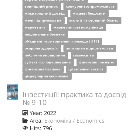
зовнішній ринок
конкурентоспроможність
міжнародний досвід
місцеві бюджети
малі підприємства
малий та середній бізнес
маркетинг
маркетингові комунікації
національна безпека
об’єднані територіальні громади (ОТГ)
охорона здоров'я
потенціал підприємства
публічне управління
самоосвіта
суб’єкт господарювання
фінансові послуги
фінансова безпека
цивільний захист
циркулярна економіка
Інвестиції: практика та досвід
№ 9-10
Year: 2022
Area:
Економіка / Economics
Hits: 796