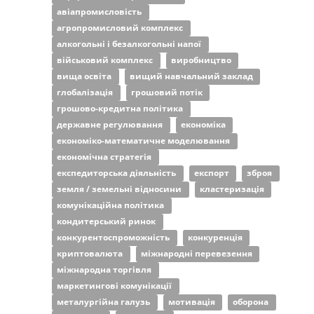
авіапромисловість
агропромисловий комплекс
алкогольні і безалкогольні напої
військовий комплекс
виробництво
вища освіта
вищий навчальний заклад
глобалізація
грошовий потік
грошово-кредитна політика
державне регулювання
економіка
економіко-математичне моделювання
економічна стратегія
експедиторська діяльність
експорт
зброя
земля / земельні відносини
кластеризація
комунікаційна політика
кондитерський ринок
конкурентоспроможність
конкуренція
криптовалюта
міжнародні перевезення
міжнародна торгівля
маркетингові комунікації
металургійна галузь
мотивація
оборона