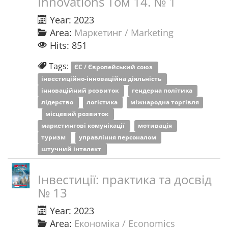
Innovations Том 14. № 1
Year: 2023
Area:
Маркетинг / Marketing
Hits: 851
Tags:
ЄС / Європейський союз
інвестиційно-інноваційна діяльність
інноваційний розвиток
гендерна політика
лідерство
логістика
міжнародна торгівля
місцевий розвиток
маркетингові комунікації
мотивація
туризм
управління персоналом
штучний інтелект
Інвестиції: практика та досвід
№ 13
Year: 2023
Area:
Економіка / Economics