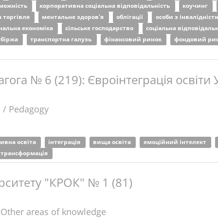
можність
корпоративна соціальна відповідальність
коучинг
 торгівля
ментальне здоров'я
облігації
особи з інвалідніст
нальна економіка
сільське господарство
соціальна відповідаль
 біржа
транспортна галузь
фінансовий ринок
фондовий ри
гога № 6 (219): Євроінтеграція освіти 
а / Pedagogy
ивна освіта
інтеграція
вища освіта
емоційний інтелект
 трансформація
рситету "КРОК" № 1 (81)
 Other areas of knowledge