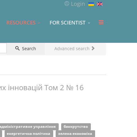
Login
RESOURCES
FOR SCIENTIST
Search
Advanced search
х інновацій Том 2 № 16
адміністративне управління
банкрутство
енергетична політика
зелена економіка