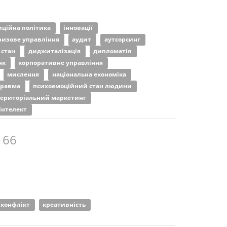
иційна політика
інновації
ризове управління
аудит
аутсорсинг
 стан
диджиталізація
дипломатія
нк
корпоративне управління
мислення
національна економіка
травма
психоемоційний стан людини
територіальний маркетинг
інтелект
 66
конфлікт
креативність