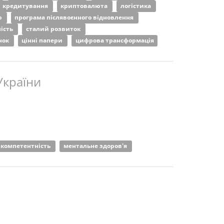
кредитування
криптовалюта
логістика
ю
програма післявоєнного відновлення
ність
сталий розвиток
нок
цінні папери
цифрова трансформація
України
компетентність
ментальне здоров'я