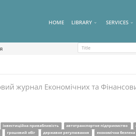
HOME
LIBRARY
SERVICES
я
вий журнал Економічних та Фінансови
інвестиційна привабливість
автотранспортне підприємство
и
грошовий обіг
державне регулювання
економічна безпека