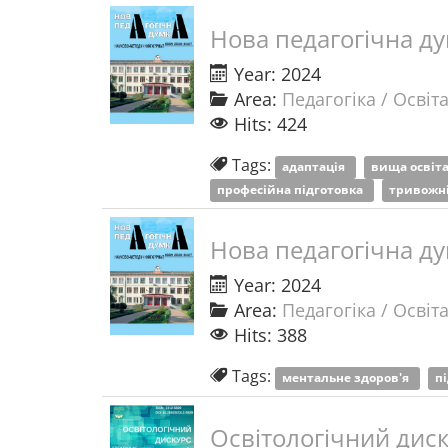
Нова педагогічна д
Year: 2024
Area:
Педагогіка / Освіт
Hits: 424
Tags:
адаптація
вища освіт
професійна підготовка
тривожн
Нова педагогічна д
Year: 2024
Area:
Педагогіка / Освіт
Hits: 388
Tags:
ментальне здоров'я
п
Освітологічний диск