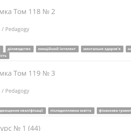
умка Том 118 № 2
а / Pedagogy
а
діловодство
емоційний інтелект
ментальне здоров'я
н
ість
умка Том 119 № 3
а / Pedagogy
ідвищення кваліфікації
післядипломна освіта
фінансова грамо
урс № 1 (44)