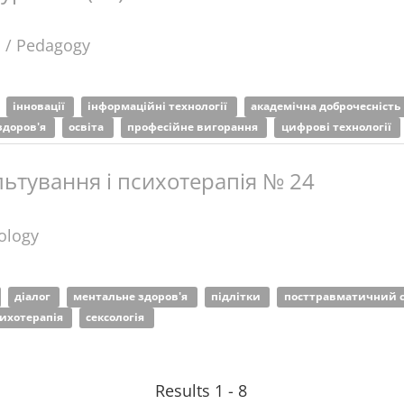
а / Pedagogy
інновації
інформаційні технології
академічна доброчесність
здоров'я
освіта
професійне вигорання
цифрові технології
ьтування і психотерапія № 24
ology
діалог
ментальне здоров'я
підлітки
посттравматичний 
ихотерапія
сексологія
Results 1 - 8