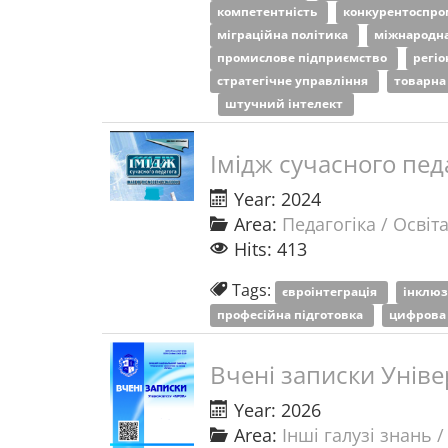
компетентність
конкурентоспро
міграційна політика
міжнародна
промислове підприємство
регіо
стратегічне управління
товарна
штучний інтелект
Імідж сучасного педа
Year: 2024
Area:
Педагогіка / Освіт
Hits: 413
Tags:
євроінтеграція
інклюз
професійна підготовка
цифрова
Вчені записки Уніве
Year: 2026
Area:
Інші галузі знань /