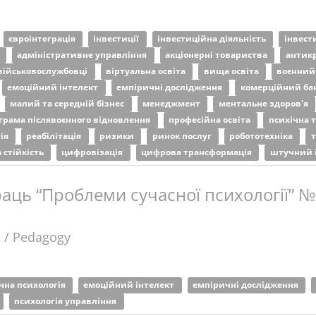
євроінтеграція
інвестиції
інвестиційна діяльність
інвест
р
адміністративне управління
акціонерні товариства
антик
військовослужбовці
віртуальна освіта
вища освіта
воєнний
емоційний інтелект
емпіричні дослідження
комерційний ба
малий та середній бізнес
менеджмент
ментальне здоров'я
грама післявоєнного відновлення
професійна освіта
психічна 
гія
реабілітація
ризики
ринок послуг
робототехніка
 стійкість
цифровізація
цифрова трансформація
штучний 
аць “Проблеми сучасної психології” №
а / Pedagogy
чна психологія
емоційний інтелект
емпіричні дослідження
психологія управління