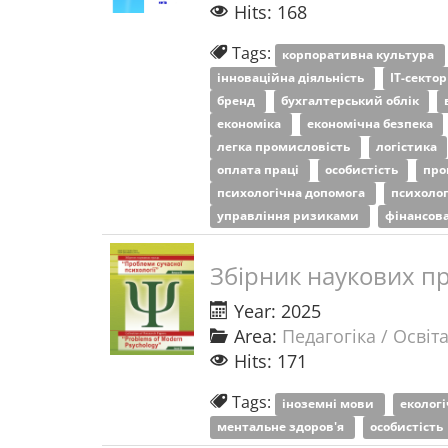
Hits: 168
Tags:
корпоративна культура
інноваційна діяльність
ІТ-секто
бренд
бухгалтерський облік
економіка
економічна безпека
легка промисловість
логістика
оплата праці
особистість
про
психологічна допомога
психоло
управління ризиками
фінансова
Збірник наукових пр
Year: 2025
Area:
Педагогіка / Освіт
Hits: 171
Tags:
іноземні мови
екологі
ментальне здоров'я
особистість