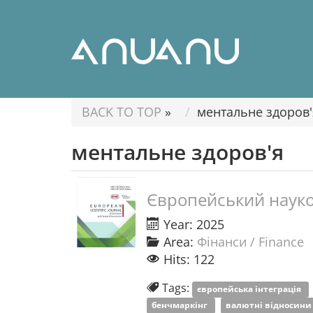
BACK TO TOP
»
ментальне здоров'
ментальне здоров'я
Європейський науко
Year: 2025
Area:
Фінанси / Finance
Hits: 122
Tags:
європейська інтеграція
бенчмаркінг
валютні відносин