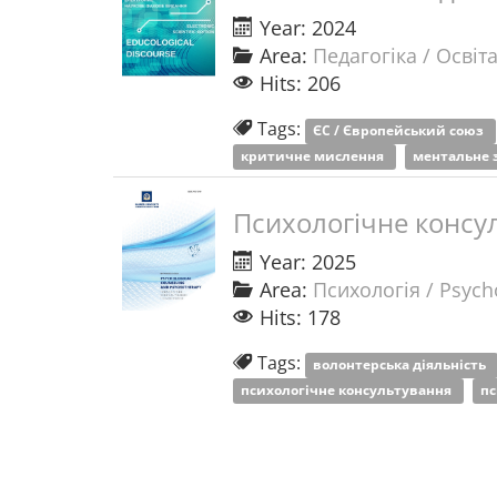
Year: 2024
Area:
Педагогіка / Освіт
Hits: 206
Tags:
ЄС / Європейський союз
критичне мислення
ментальне 
Психологічне консул
Year: 2025
Area:
Психологія / Psych
Hits: 178
Tags:
волонтерська діяльність
психологічне консультування
пс