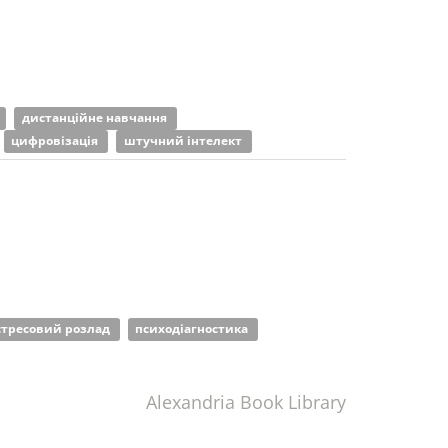
дистанційне навчання
цифровізація
штучний інтелект
стресовий розлад
психодіагностика
Alexandria Book Library