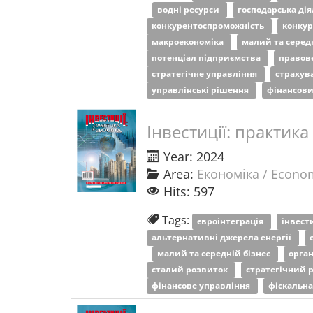
водні ресурси
господарська ді
конкурентоспроможність
конку
макроекономіка
малий та серед
потенціал підприємства
правов
стратегічне управління
страхув
управлінські рішення
фінансов
Інвестиції: практика
Year: 2024
Area:
Економіка / Econo
Hits: 597
Tags:
євроінтеграція
інвест
альтернативні джерела енергії
малий та середній бізнес
орган
сталий розвиток
стратегічний 
фінансове управління
фіскальна