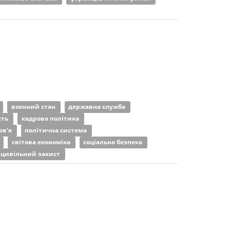
воєнний стан
державна служба
сть
кадрова політика
ов'я
політична система
світова економіка
соціальна безпека
цивільний захист