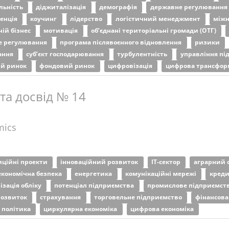
яльність
діджиталізація
демографія
державне регулювання
ренція
коучинг
лідерство
логістичний менеджмент
міжн
ній бізнес
мотивація
об’єднані територіальні громади (ОТГ)
е регулювання
програма післявоєнного відновлення
ризики
ання
суб’єкт господарювання
турбулентність
управління п
ий ринок
фондовий ринок
цифровізація
цифрова трансфор
 та досвід № 14
mics
иційні проекти
інноваційний розвиток
ІТ-сектор
аграрний 
економічна безпека
енергетика
комунікаційні мережі
кред
ізація обліку
потенціал підприємства
промислове підприємст
розвиток
страхування
торговельне підприємство
фінансова
 політика
циркулярна економіка
цифрова економіка