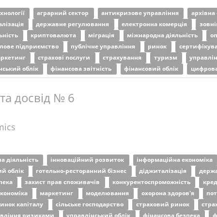
хнології
аграрний сектор
антикризове управління
архівна
алізація
державне регулювання
електронна комерція
зовні
ьність
криптовалюта
міграція
міжнародна діяльність
о
лове підприємство
публічне управління
ринок
сертифікув
аркетинг
страхові послуги
страхування
туризм
управлі
нський облік
фінансова звітність
фінансовий облік
цифрова
 та досвід № 6
mics
а діяльність
інноваційний розвиток
інформаційна економіка
ий облік
готельно-ресторанний бізнес
діджиталізація
держ
зпека
захист прав споживачів
конкурентоспроможність
кре
кономіка
маркетинг
моделювання
охорона здоров'я
пот
инок капіталу
сільське господарство
страховий ринок
стра
авління ризиками
управлінський облік
фінансова безпека
ф