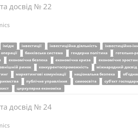
 та досвід № 22
mics
імідж
інвестиції
інвестиційна діяльність
інвестиційно-ін
і операції
банківська система
гендерна політика
готельно-р
я
економічна безпека
економічна криза
економічне зроста
овнішній ринок
конкурентоспроможність
міжнародний досвід
тинг
маркетингові комунікації
національна безпека
об’єдна
приємства
публічне управління
самоосвіта
суб’єкт господа
ахист
циркулярна економіка
 та досвід № 24
mics