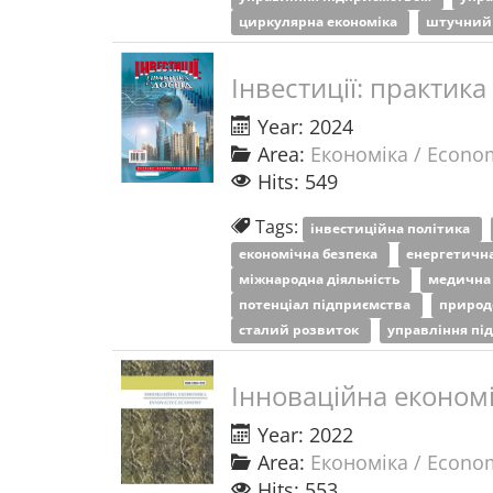
циркулярна економіка
штучний 
Інвестиції: практика
Year: 2024
Area:
Економіка / Econo
Hits: 549
Tags:
інвестиційна політика
економічна безпека
енергетичн
міжнародна діяльність
медична
потенціал підприємства
природ
сталий розвиток
управління п
Інноваційна економі
Year: 2022
Area:
Економіка / Econo
Hits: 553