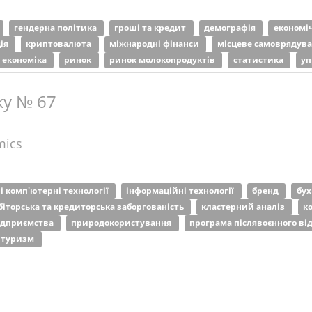
гендерна політика
гроші та кредит
демографія
економі
ція
криптовалюта
міжнародні фінанси
місцеве самоврядув
 економіка
ринок
ринок молокопродуктів
статистика
уп
ку № 67
mics
і комп'ютерні технології
інформаційні технології
бренд
бух
біторська та кредиторська заборгованість
кластерний аналіз
к
підприємства
природокористування
програма післявоєнного в
туризм