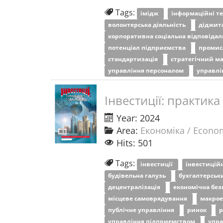
Tags:
імідж
інформаційні те
волонтерська діяльність
діджит
корпоративна соціальна відповідал
потенціал підприємства
промис
стандартизація
стратегічний м
управління персоналом
управлі
Інвестиції: практика
Year: 2024
Area:
Економіка / Econo
Hits: 501
Tags:
інвестиції
інвестиційн
будівельна галузь
бухгалтерськ
децентралізація
економічна бе
місцеве самоврядування
макрое
публічне управління
ринок
р
управління підприємством
упр