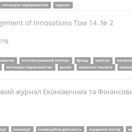
потенціал підприємства
туризм
ement of Innovations Том 14. № 2
ting
озвиток
інтелектуальний капітал
бренд
капітал
легаліз
потенціал підприємства
ринок
соціальні послуги
соціал
вий журнал Економічних та Фінансови
иції
інновації
інноваційна діяльність
аграрний сектор
а