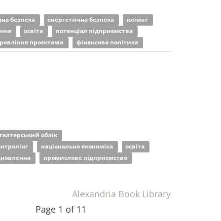
чна безпека
енергетична безпека
клімат
ання
освіта
потенціал підприємства
равління проєктами
фінансова політика
галтерський облік
онтролінг
національна економіка
освіта
ідновлення
промислове підприємство
Alexandria Book Library
Page 1 of 11