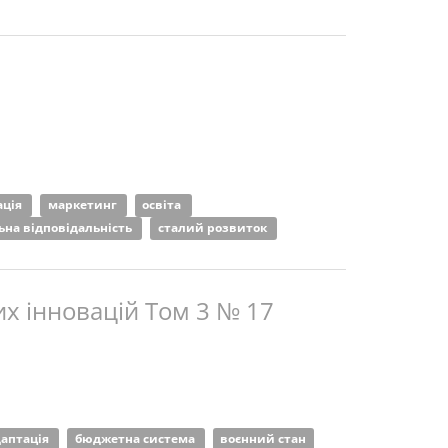
ація
маркетинг
освіта
ьна відповідальність
сталий розвиток
х інновацій Том 3 № 17
даптація
бюджетна система
воєнний стан