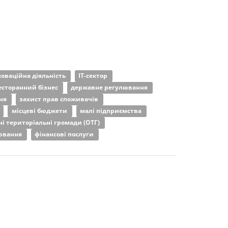
новаційна діяльність
ІТ-сектор
есторанний бізнес
державне регулювання
ння
захист прав споживачів
місцеві бюджети
малі підприємства
ні територіальні громади (ОТГ)
рювання
фінансові послуги