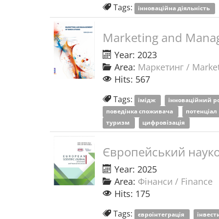
Tags:
інноваційна діяльність
Marketing and Manag
Year: 2023
Area:
Маркетинг / Marke
Hits: 567
Tags:
імідж
інноваційний р
поведінка споживача
потенціал
туризм
цифровізація
Європейський науко
Year: 2025
Area:
Фінанси / Finance
Hits: 175
Tags:
євроінтеграція
інвест