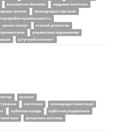
економічна безпека
кадрова політика
ародні ринки
міжнародна торгівля
переробна промисловість
ринок послуг
сталий розвиток
ідприємством
управління персоналом
мація
штучний інтелект
сектор
активи
итування
логістика
міжнародні інвестиції
во
публічна влада
публічне управління
 політика
фінансова система