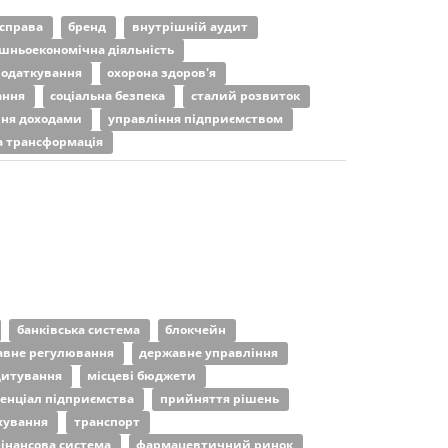
 справа
бренд
внутрішній аудит
шньоекономічна діяльність
податкування
охорона здоров'я
ання
соціальна безпека
сталий розвиток
ння доходами
управління підприємством
 трансформація
банківська система
блокчейн
авне регулювання
державне управління
дитування
місцеві бюджети
енціал підприємства
прийняття рішень
хування
транспорт
інансова система
фармацевтичний ринок