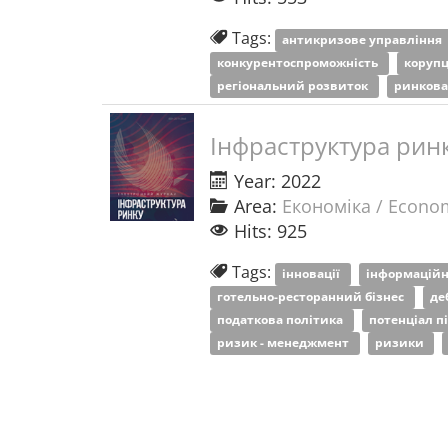
Tags:
антикризове управління
конкурентоспроможність
коруп
регіональний розвиток
ринкова
Інфраструктура рин
Year: 2022
Area:
Економіка / Econo
Hits: 925
Tags:
інновації
інформаційн
готельно-ресторанний бізнес
де
податкова політика
потенціал 
ризик - менеджмент
ризики