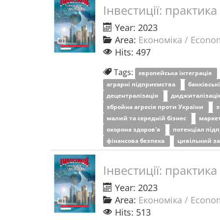
Інвестиції: практика
Year: 2023
Area:
Економіка / Econo
Hits: 497
Tags:
європейська інтеграція
аграрні підприємства
банківськ
децентралізація
диджиталізаці
збройна агресія проти України
з
малий та середній бізнес
марке
охорона здоров'я
потенціал під
фінансова безпека
цивільний з
Інвестиції: практика
Year: 2023
Area:
Економіка / Econo
Hits: 513