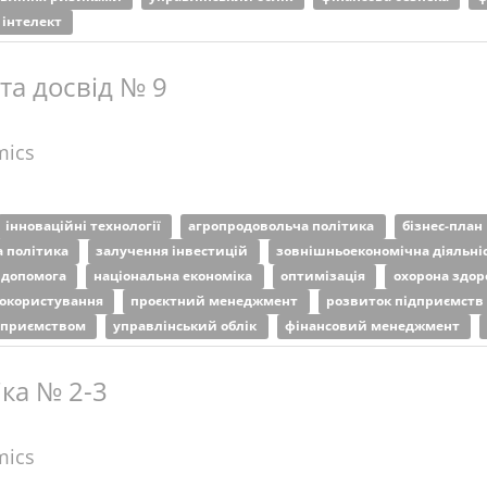
інтелект
 та досвід № 9
mics
інноваційні технології
агропродовольча політика
бізнес-план
а політика
залучення інвестицій
зовнішньоекономічна діяльні
 допомога
національна економіка
оптимізація
охорона здор
окористування
проєктний менеджмент
розвиток підприємств
ідприємством
управлінський облік
фінансовий менеджмент
ка № 2-3
mics