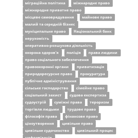
міграційна політика
міжнародне право
міжнародне приватне право
місцеве самоврядування
майнове право
малий та середній бізнес
муніципальне право
Національний банк
нерухомість
оперативно-розшукова діяльність
охорона здоров'я
поліція
права людини
право соціального забезпечення
правоохоронні органи
приватизація
природоресурсне право
прокуратура
публічне адміністрування
сільське господарство
сімейне право
соціальний захист
судова експертиза
судоустрій
суміжні права
тероризм
торгівля людьми
трудове право
філософія права
фінансове право
ціноутворення
цивільне право
цивільне судочинство
цивільний процес
цифровізація