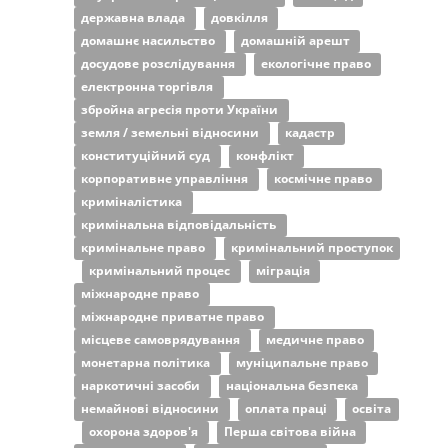
державна влада
довкілля
домашнє насильство
домашній арешт
досудове розслідування
екологічне право
електронна торгівля
збройна агресія проти України
земля / земельні відносини
кадастр
конституційний суд
конфлікт
корпоративне управління
космічне право
криміналістика
кримінальна відповідальність
кримінальне право
кримінальний проступок
кримінальний процес
міграція
міжнародне право
міжнародне приватне право
місцеве самоврядування
медичне право
монетарна політика
муніципальне право
наркотичні засоби
національна безпека
немайнові відносини
оплата праці
освіта
охорона здоров'я
Перша світова війна