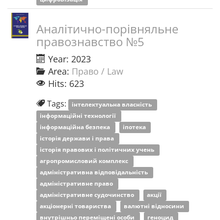
Аналітично-порівняльне
правознавство №5
Year: 2023
Area:
Право / Law
Hits: 623
Tags:
інтелектуальна власність
інформаційні технології
інформаційна безпека
іпотека
історія держави і права
історія правових і політичних учень
агропромисловий комплекс
адміністративна відповідальність
адміністративне право
адміністративне судочинство
акції
акціонерні товариства
валютні відносини
внутрішньо переміщені особи
геноцид