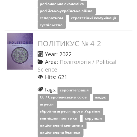
регіональна економіка
російсько-українська війна
сепаратизм
стратегічні комунікації
суспільство
ПОЛІТИКУС № 4-2
Year: 2022
Area:
Політологія / Political
Science
Hits: 621
Tags:
євроінтеграція
ЄС / Європейський союз
імідж
агресія
збройна агресія проти України
зовнішня політика
корупція
національні меншини
національна безпека