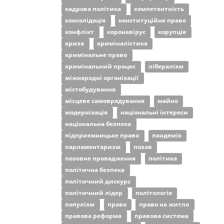
кадрова політика
компетентність
консолідація
конституційне право
конфлікт
коронавірус
корупція
криза
криміналістика
кримінальне право
кримінальний процес
лібералізм
міжнародні організації
містобудування
місцеве самоврядування
майно
модернізація
національні інтереси
національна безпека
підприємницьке право
пандемія
парламентаризм
позов
позовне провадження
політика
політична безпека
політичний дискурс
політичний лідер
політологія
популізм
право
право на житло
правова реформа
правова система