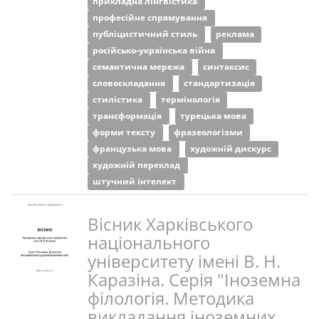
прикладна лінгвістика
професійне спрямування
публіцистичний стиль
реклама
російсько-українська війна
семантична мережа
синтаксис
словоскладання
стандартизація
стилістика
термінологія
трансформація
турецька мова
форми тексту
фразеологізми
французька мова
художній дискурс
художній переклад
штучний інтелект
Вісник Харківського
національного
університету імені В. Н.
Каразіна. Серія "Іноземна
філологія. Методика
викладання іноземних