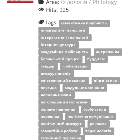
Area:
Філологія / Philology
Hits: 925
Tags:
семантична подібність
інноваційні технології
інтерактивні технології
Інтернет-дискурс
академічна мобільність
антропонім
Болонський процес
буддизм
гендер
глобалізація
дискурс-аналіз
епістолярний вокатив
лінгвістика
лексика
модульне навчання
навчання мови
наголошений голосний
онлайн навчання
особистість
переклад
політична комунікація
політичний дискурс
реклама
самостійна робота
термінологія
технічний переклад