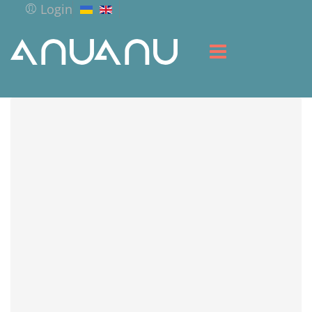
Login
HOME
LIBRARY
SERVICES
RESOURCES