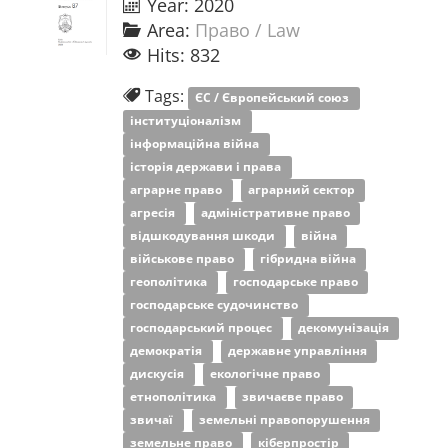
Year: 2020
Area:
Право / Law
Hits: 832
Tags:
ЄС / Європейський союз
інституціоналізм
інформаційна війна
історія держави і права
аграрне право
аграрний сектор
агресія
адміністративне право
відшкодування шкоди
війна
військове право
гібридна війна
геополітика
господарське право
господарське судочинство
господарський процес
декомунізація
демократія
державне управління
дискусія
екологічне право
етнополітика
звичаєве право
звичаї
земельні правопорушення
земельне право
кіберпростір