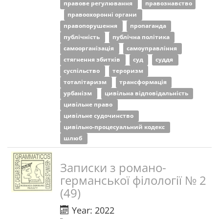
правове регулювання
правознавство
правоохоронні органи
правопорушення
пропаганда
публічність
публічна політика
самоорганізація
самоуправління
стягнення збитків
суд
суддя
суспільство
тероризм
тоталітаризм
трансформація
урбанізм
цивільна відповідальність
цивільне право
цивільне судочинство
цивільно-процесуальний кодекс
шлюб
Записки з романо-
германської філології № 2
(49)
Year: 2022