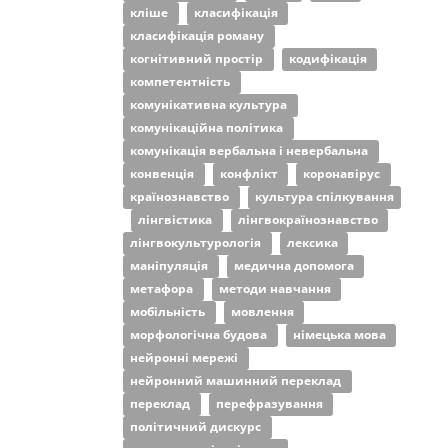
кліше
класифікація
класифікація роману
когнітивний простір
кодифікація
компетентність
комунікативна культура
комунікаційна політика
комунікація вербальна і невербальна
конвенція
конфлікт
коронавірус
країнознавство
культура спілкування
лінгвістика
лінгвокраїнознавство
лінгвокультурологія
лексика
маніпуляція
медична допомога
метафора
методи навчання
мобільність
мовлення
морфологічна будова
німецька мова
нейронні мережі
нейронний машинний переклад
переклад
перефразування
політичний дискурс