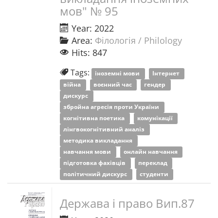
мов" № 95
Year: 2022
Area:
Філологія / Philology
Hits: 847
Tags:
іноземні мови
Інтернет
війна
воєнний час
гендер
дискурс
збройна агресія проти України
когнітивна поетика
комунікації
лінгвокогнітивний аналіз
методика викладання
навчання мови
онлайн навчання
підготовка фахівців
переклад
політичний дискурс
студенти
Держава і право Вип.87