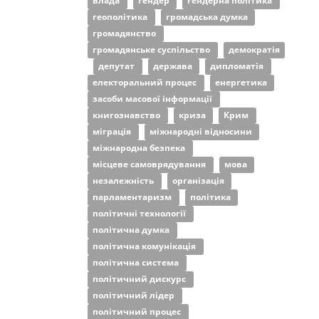
влада
гендер
гендерна політика
геополітика
громадська думка
громадянство
громадянське суспільство
демократія
депутат
держава
дипломатія
електоральний процес
енергетика
засоби масової інформації
книгознавство
криза
Крим
міграція
міжнародні відносини
міжнародна безпека
місцеве самоврядування
мова
незалежність
організація
парламентаризм
політика
політичні технології
політична думка
політична комунікація
політична система
політичний дискурс
політичний лідер
політичний процес