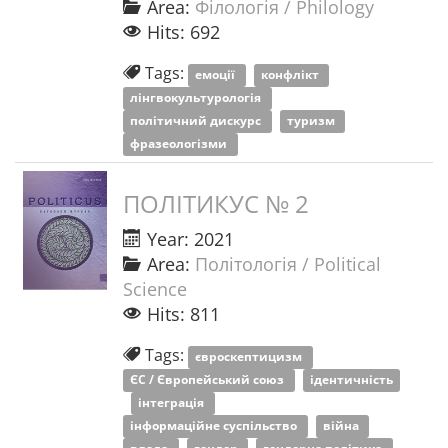
Area:
Філологія / Philology
Hits: 692
Tags:
емоції
конфлікт
лінгвокультурологія
політичний дискурс
туризм
фразеологізми
ПОЛІТИКУС № 2
Year: 2021
Area:
Політологія / Political
Science
Hits: 811
Tags:
євроскептицизм
ЄС / Європейський союз
ідентичність
інтеграція
інформаційне суспільство
війна