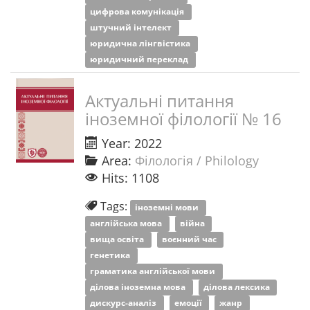
цифрова комунікація
штучний інтелект
юридична лінгвістика
юридичний переклад
Актуальні питання
іноземної філології № 16
Year: 2022
Area:
Філологія / Philology
Hits: 1108
Tags:
іноземні мови
англійська мова
війна
вища освіта
воєнний час
генетика
граматика англійської мови
ділова іноземна мова
ділова лексика
дискурс-аналіз
емоції
жанр