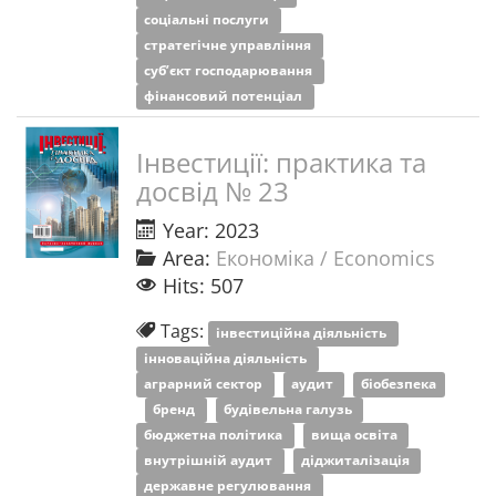
соціальні послуги
стратегічне управління
суб’єкт господарювання
фінансовий потенціал
Інвестиції: практика та
досвід № 23
Year: 2023
Area:
Економіка / Economics
Hits: 507
Tags:
інвестиційна діяльність
інноваційна діяльність
аграрний сектор
аудит
біобезпека
бренд
будівельна галузь
бюджетна політика
вища освіта
внутрішній аудит
діджиталізація
державне регулювання