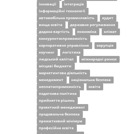
інновації
інтеграція
інформаційні технології
автомобільна промисловість
аудит
вища освіта
державне регулювання
додана вартість
економіка
клімат
конкурентоспроможність
корпоративне управління
корупція
коучинг
логістика
людський капітал
міжнародні ринки
місцеві бюджети
маркетингова діяльність
менеджмент
національна безпека
неплатоспроможність
освіта
податкова політика
прийняття рішень
проєктний менеджмент
продовольча безпека
прожитковий мінімум
професійна освіта