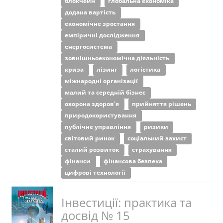
блокчейн
глобальна економіка
додана вартість
економічне зростання
емпіричні дослідження
енергосистема
зовнішньоекономічна діяльність
криза
лізинг
логістика
міжнародні організації
малий та середній бізнес
охорона здоров'я
прийняття рішень
природокористування
публічне управління
ризики
світовий ринок
соціальний захист
сталий розвиток
страхування
фінанси
фінансова безпека
цифрові технології
Інвестиції: практика та
досвід № 15