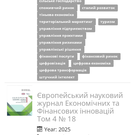
сільське господарство
споживчий ринок
сталий розвиток
тіньова економіка
територіальний маркетинг
туризм
управління підприємством
управління проєктами
управління ризиками
управлінські рішення
фінансові послуги
фінансовий ринок
цифровізація
цифрова економіка
цифрова трансформація
штучний інтелект
Європейський науковий
журнал Економічних та
Фінансових інновацій
Том 4 № 18
Year: 2025