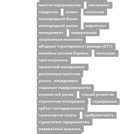
капітал підприємства
контролінг
лідерство
лізинг
логістика
міжнародний бізнес
міжнародний ринок
маркетинг
менеджмент
модернізація
національна економіка
об’єднані територіальні громади (ОТГ)
пенсійна система України
потенціал
прогнозування
проектний менеджмент
регіональна політика
ризик - менеджмент
соціальне підприємництво
споживчий ринок
сталий розвиток
стратегічне планування
страхування
суб’єкт господарювання
транспортна галузь
турбулентність
туристичне підприємство
управлінські рішення