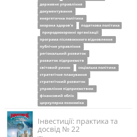
державне управління
документування
енергетична політика
охорона здоров'я
податкова політика
природоохоронні організації
програма післявоєнного відновлення
публічне управління
регіональний розвиток
розвиток підприємств
світовий ринок
соціальна політика
стратегічне планування
стратегічний розвиток
управління підприємством
фінансовий облік
циркулярна економіка
Інвестиції: практика та
досвід № 22