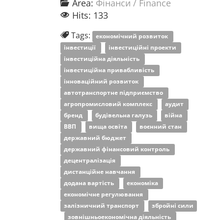
Area:
Фінанси / Finance
Hits: 133
Tags:
економічний розвиток
інвестиції
інвестиційні проекти
інвестиційна діяльність
інвестиційна привабливість
інноваційний розвиток
автотранспортне підприємство
агропромисловий комплекс
аудит
бренд
будівельна галузь
війна
ВВП
вища освіта
воєнний стан
державний бюджет
державний фінансовий контроль
децентралізація
дистанційне навчання
додана вартість
економіка
економічне регулювання
залізничний транспорт
збройні сили
зовнішньоекономічна діяльність