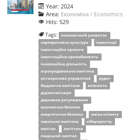
Year: 2024
Area:
Економіка / Economics
Hits: 529
Tags:
економічний розвиток
корпоративна культура
інвестиції
інвестиційні проекти
інвестиційна привабливість
інноваційна діяльність
агропродовольча політика
антикризове управління
аудит
бюджетна політика
власність
діджиталізація
державне регулювання
економічна безпека
енергетична безпека
зміна клімату
зовнішня політика
кіберпростір
капітал
логістика
людський капітал