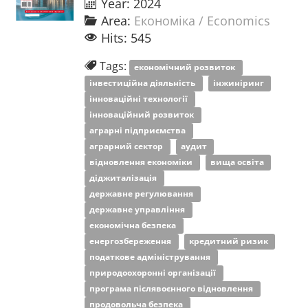
Year: 2024
Area:
Економіка / Economics
Hits: 545
Tags:
економічний розвиток
інвестиційна діяльність
інжиніринг
інноваційні технології
інноваційний розвиток
аграрні підприємства
аграрний сектор
аудит
відновлення економіки
вища освіта
діджиталізація
державне регулювання
державне управління
економічна безпека
енергозбереження
кредитний ризик
податкове адміністрування
природоохоронні організації
програма післявоєнного відновлення
продовольча безпека