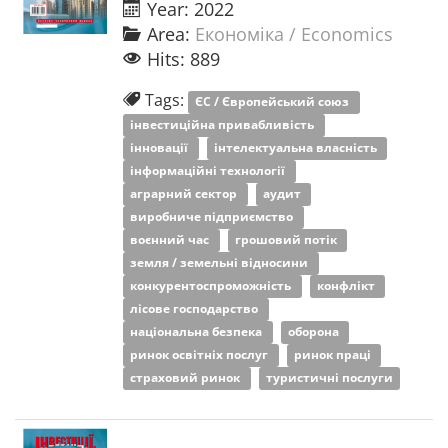
Year: 2022
Area:
Економіка / Economics
Hits: 889
Tags:
ЄС / Європейський союз
інвестиційна привабливість
інновації
інтелектуальна власність
інформаційні технології
аграрний сектор
аудит
виробниче підприємство
воєнний час
грошовий потік
земля / земельні відносини
конкурентоспроможність
конфлікт
лісове господарство
національна безпека
оборона
ринок освітніх послуг
ринок праці
страховий ринок
туристичні послуги