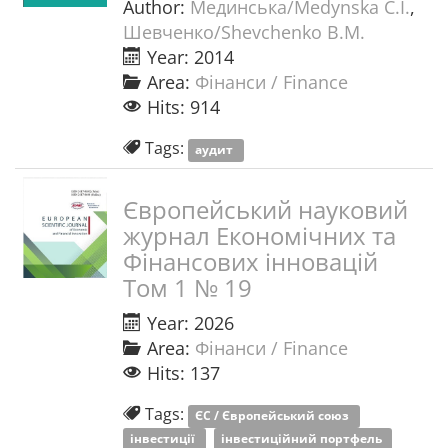
Author:
Мединська/Medynska С.І.
,
Шевченко/Shevchenko В.М.
Year: 2014
Area:
Фінанси / Finance
Hits: 914
Tags:
аудит
Європейський науковий
журнал Економічних та
Фінансових інновацій
Том 1 № 19
Year: 2026
Area:
Фінанси / Finance
Hits: 137
Tags:
ЄС / Європейський союз
інвестиції
інвестиційний портфель