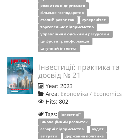
розвиток підприємств
сільське господарство
сталий розвиток
суверенітет
торговельне підприємство
управління людськими ресурсами
цифрова трансформація
штучний інтелект
Інвестиції: практика та
досвід № 21
Year: 2023
Area:
Економіка / Economics
Hits: 802
Tags:
інвестиції
інноваційний розвиток
аграрні підприємства
аудит
витрати
державна політика