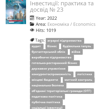
Інвестиції: практика та
досвід № 23
Year: 2022
Area:
Економіка / Economics
Hits: 1019
Tags:
аграрні підприємства
аудит
бізнес
будівельна галузь
бухгалтерський облік
війна
виробниче підприємство
готельно-ресторанний бізнес
державне управління
конкурентоспроможність
логістика
місцеві бюджети
митний контроль
національна безпека
об’єднані територіальні громади (ОТГ)
податкова політика
публічна політика
соціальні інвестиції