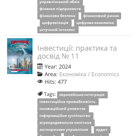
управлінський облік
фінанси підприємств
фінансова безпека
фінансовий ринок
цифровізація
цифрова економіка
штучний інтелект
Інвестиції: практика та
досвід № 11
Year: 2024
Area:
Економіка / Economics
Hits: 477
Tags:
європейська інтеграція
інвестиційна привабливість
інноваційний розвиток
інформаційне суспільство
агропродовольча політика
антикризове управління
аудит