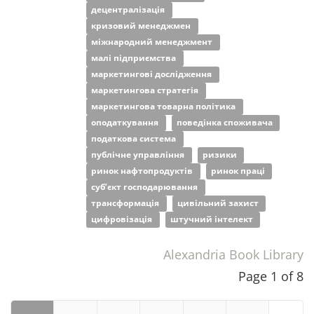
децентралізація
кризовий менеджмен
міжнародний менеджмент
малі підприємства
маркетингові дослідження
маркетингова стратегія
маркетингова товарна політика
оподаткування
поведінка споживача
податкова система
публічне управління
ризики
ринок нафтопродуктів
ринок праці
суб’єкт господарювання
трансформація
цивільний захист
цифровізація
штучний інтелект
Alexandria Book Library
Page 1 of 8