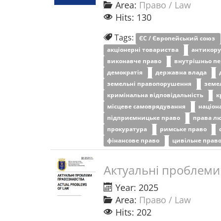
Area:
Право / Law
Hits: 130
Tags:
ЄС / Європейський союз
акціонерні товариства
антикору
виконавче право
внутрішньо пе
демократія
державна влада
земельні правопорушення
земе
кримінальна відповідальність
к
місцеве самоврядування
націон
підприємницьке право
права л
прокуратура
римське право
фінансове право
цивільне прав
Актуальні проблеми
Year: 2025
Area:
Право / Law
Hits: 202