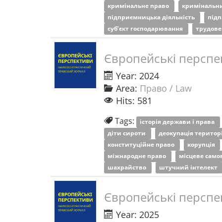
кримінальне право
кримінальн
підприємницька діяльність
під
суб’єкт господарювання
трудове
Європейські перспе
Year: 2024
Area:
Право / Law
Hits: 581
Tags:
історія держави і права
діти сироти
деокупація територ
конституційне право
корупція
міжнародне право
місцеве сам
шахрайство
штучний інтелект
Європейські перспе
Year: 2025