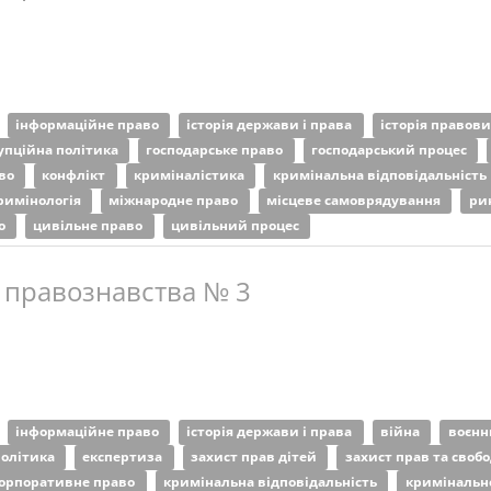
інформаційне право
історія держави і права
історія правов
упційна політика
господарське право
господарський процес
аво
конфлікт
криміналістика
кримінальна відповідальність
римінологія
міжнародне право
місцеве самоврядування
ри
во
цивільне право
цивільний процес
 правознавства № 3
інформаційне право
історія держави і права
війна
воєнн
політика
експертиза
захист прав дітей
захист прав та своб
орпоративне право
кримінальна відповідальність
кримінальн