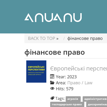
BACK TO TOP
»
фінансове право
фінансове право
Європейські перспе
Year: 2023
Area:
Право / Law
Hits: 579
Tags:
агресія
адміністратив
господарське право
дискриміна