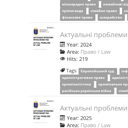
міжнародне право
немайнові в
пропаганда
сімейне право
с
фінансове право
шахрайство
Актуальні проблеми
Year: 2024
Area:
Право / Law
Hits: 219
Tags:
Європейський суд
інф
адміністративне право
адмініс
криміналістика
кримінальне п
російсько-українська війна
сіме
Актуальні проблеми
Year: 2025
Area:
Право / Law