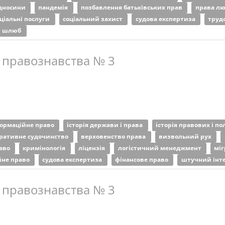
ідносини
пандемія
позбавлення батьківських прав
права л
оціальні послуги
соціальний захист
судова експертиза
труд
шлюб
 правознавства № 3
ормаційне право
історія держави і права
історія правових і п
тративне судочинство
верховенство права
визвольний рух
раво
кримінологія
ліцензія
логістичний менеджмент
міг
йне право
судова експертиза
фінансове право
штучний інт
 правознавства № 3