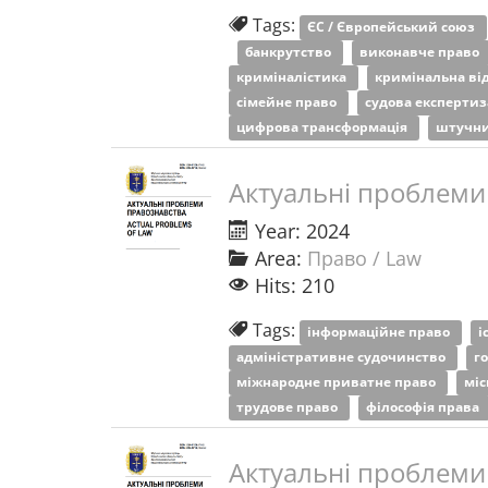
Tags:
ЄС / Європейський союз
банкрутство
виконавче право
криміналістика
кримінальна ві
сімейне право
судова експерти
цифрова трансформація
штучни
Актуальні проблеми
Year: 2024
Area:
Право / Law
Hits: 210
Tags:
інформаційне право
і
адміністративне судочинство
г
міжнародне приватне право
міс
трудове право
філософія права
Актуальні проблеми