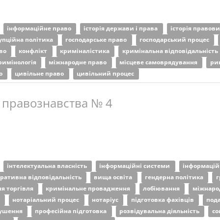
інформаційне право
історія держави і права
історія правов
упційна політика
господарське право
господарський процес
аво
конфлікт
криміналістика
кримінальна відповідальність
римінологія
міжнародне право
місцеве самоврядування
ри
во
цивільне право
цивільний процес
 правознавства № 4
інтелектуальна власність
інформаційні системи
інформацій
тративна відповідальність
вища освіта
гендерна політика
г
я торгівля
кримінальне провадження
лобіювання
міжнаро
я
нотаріальний процес
нотаріус
підготовка фахівців
под
рушення
професійна підготовка
розвідувальна діяльність
со