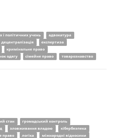
их і політичних учень
адвокатура
децентралізація
експертиза
кримінальне право
нок одягу
сімейне право
товарознавство
ий стан
громадський контроль
од
зловживання владою
кібербезпека
е право
логіка
міжнародні відносини