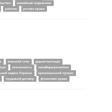
льство
немайнові відносини
расизм
речове право
та
воєнний стан
діджиталізація
пції
злочинність
колабораціоналізм
ний кодекс України
кримінальний процес
трудовий договір
фінансове право