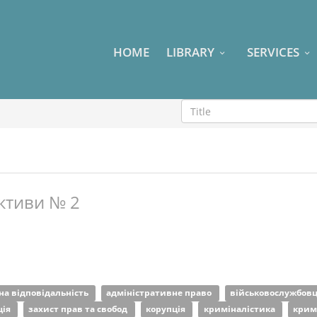
HOME
LIBRARY
SERVICES
ктиви № 2
на відповідальність
адміністративне право
військовослужбов
ція
захист прав та свобод
корупція
криміналістика
крим