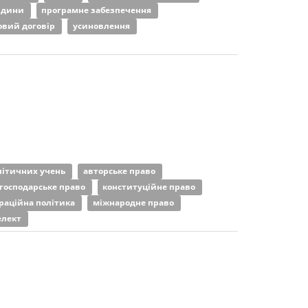
юдини
програмне забезпечення
овий договір
усиновлення
олітичних учень
авторське право
господарське право
конституційне право
раційна політика
міжнародне право
елект