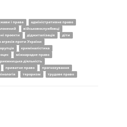
ржави і права
адміністративне право
олонений
військовослужбовці
рні проекти
діджиталізація
діти
 агресія проти України
орупція
криміналістика
роцес
міжнародне право
приємницька діяльність
приватне право
прогнозування
інологія
тероризм
трудове право