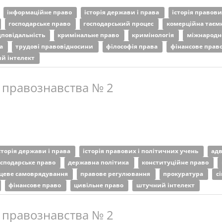
інформаційне право
історія держави і права
історія правов
господарське право
господарський процес
комерційна тає
дповідальність
кримінальне право
кримінологія
міжнародн
за
трудові правовідносини
філософія права
фінансове прав
й інтелект
 правознавства № 2
сторія держави і права
історія правових і політичних учень
ад
осподарське право
державна політика
конституційне право
цеве самоврядування
правове регулювання
прокуратура
с
фінансове право
цивільне право
штучний інтелект
 правознавства № 2