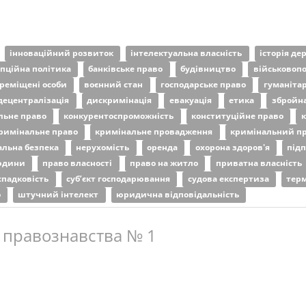
інноваційний розвиток
інтелектуальна власність
історія де
пційна політика
банківське право
будівництво
військовоп
реміщені особи
воєнний стан
господарське право
гуманіта
децентралізація
дискримінація
евакуація
етика
збройна
льне право
конкурентоспроможність
конституційне право
к
римінальне право
кримінальне провадження
кримінальний п
альна безпека
нерухомість
оренда
охорона здоров'я
під
юдини
право власності
право на житло
приватна власність
спадковість
суб’єкт господарювання
судова експертиза
терм
о
штучний інтелект
юридична відповідальність
 правознавства № 1