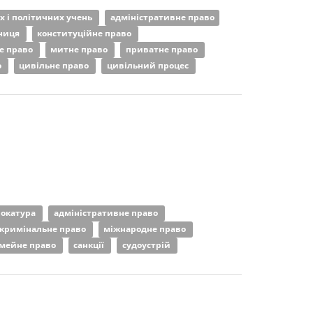
их і політичних учень
адміністративне право
мниця
конституційне право
е право
митне право
приватне право
о
цивільне право
цивільний процес
вокатура
адміністративне право
кримінальне право
міжнародне право
імейне право
санкції
судоустрій