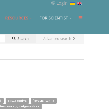
Login
RESOURCES
FOR SCIENTIST
Search
Advanced search
ці
вища освіта
Гетьманщина
інальна відповідальність