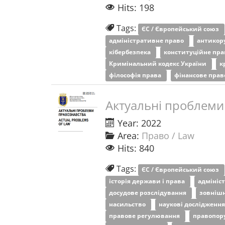
Hits: 198
Tags:
ЄС / Європейський союз
адміністративне право
антикор
кібербезпека
конституційне пр
Кримінальний кодекс України
к
філософія права
фінансове пра
Актуальні проблеми
Year: 2022
Area:
Право / Law
Hits: 840
Tags:
ЄС / Європейський союз
історія держави і права
адмініс
досудове розслідування
зовнішн
насильство
наукові дослідженн
правове регулювання
правопо