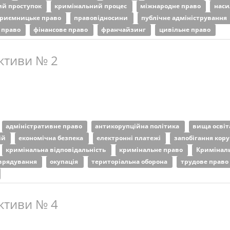
ий проступок
кримінальний процес
міжнародне право
наси
приємницьке право
правовідносини
публічне адміністрування
 право
фінансове право
франчайзинг
цивільне право
ктиви № 2
адміністративне право
антикорупційна політика
вища осві
ій
економічна безпека
електронні платежі
запобігання кору
кримінальна відповідальність
кримінальне право
Криміналь
оврядування
окупація
територіальна оборона
трудове право
ктиви № 4