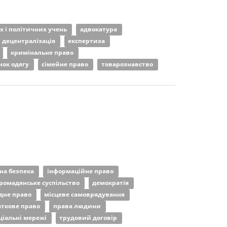
их і політичних учень
адвокатура
децентралізація
експертиза
кримінальне право
нок одягу
сімейне право
товарознавство
на безпека
інформаційне право
ромадянське суспільство
демократія
дне право
місцеве самоврядування
аткове право
права людини
ціальні мережі
трудовий договір