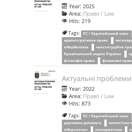
Year: 2025
Area:
Право / Law
Hits: 219
Tags:
ЄС / Європейський союз
адміністративне право
антикор
кібербезпека
конституційне пр
Кримінальний кодекс України
к
філософія права
фінансове пра
Актуальні проблеми
Year: 2022
Area:
Право / Law
Hits: 873
Tags:
ЄС / Європейський союз
державна допомога
екологічна 
кіберзлочин
консерватизм
к