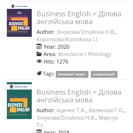
Business English = Ділова
англійська мова
Author:
Зінукова/Zinukova Н.В.
,
Короткова/Korotkova І.І.
Year: 2020
Area:
Філологія / Philology
Hits: 1276
Tags:
іноземні мови
комунікації
Business English = Ділова
англійська мова
Author:
Іщенко Т.В.
,
Белякова Г.О.
,
Зінукова/Zinukova Н.В.
,
Марчук
Т.І.
Year: 2018