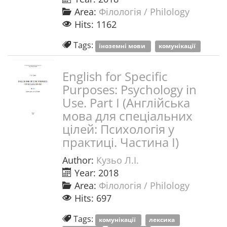
Area:
Філологія / Philology
Hits: 1162
Tags:
іноземні мови
комунікації
English for Specific
Purposes: Psychology in
Use. Part I (Англійська
мова для спеціальних
цілей: Психологія у
практиці. Частина I)
Author:
Кузьо Л.І.
Year: 2018
Area:
Філологія / Philology
Hits: 697
Tags:
комунікації
лексика