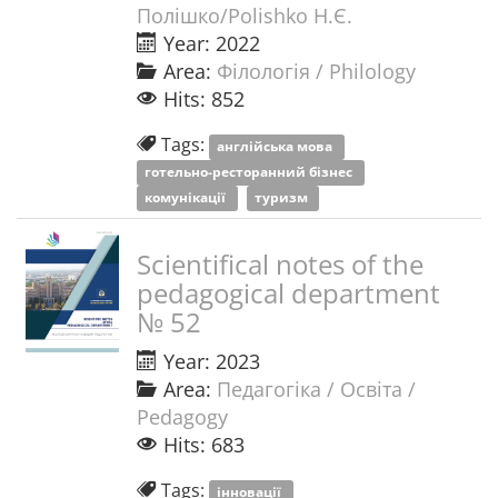
Полішко/Polishko Н.Є.
Year: 2022
Area:
Філологія / Philology
Hits: 852
Tags:
англійська мова
готельно-ресторанний бізнес
комунікації
туризм
Scientifical notes of the
pedagogical department
№ 52
Year: 2023
Area:
Педагогіка / Освіта /
Pedagogy
Hits: 683
Tags:
інновації