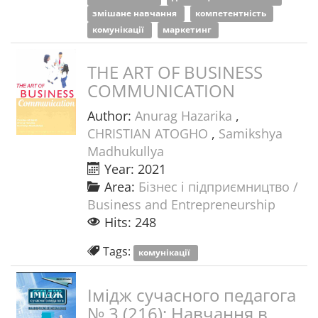
змішане навчання
компетентність
комунікації
маркетинг
THE ART OF BUSINESS
COMMUNICATION
Author:
Anurag Hazarika
,
CHRISTIAN ATOGHO
,
Samikshya
Madhukullya
Year: 2021
Area:
Бізнес і підприємництво /
Business and Entrepreneurship
Hits: 248
Tags:
комунікації
Імідж сучасного педагога
№ 3 (216): Навчання в