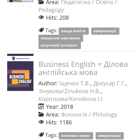
Area:
Педагогіка / Освіта /
Pedagogy
Hits: 208
Tags:
вища освіта
комунікації
машинне навчання
штучний інтелект
Business English = Ділова
англійська мова
Author:
Іщенко Т.В.
,
Декусар Г.Г.
,
Зінукова/Zinukova Н.В.
,
Короткова/Korotkova І.І.
Year: 2018
Area:
Філологія / Philology
Hits: 1186
Tags:
іноземні мови
комунікації