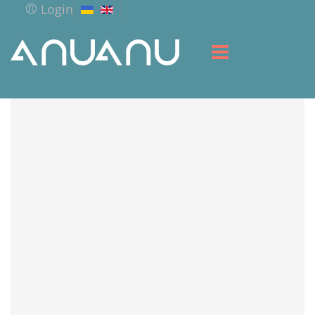
Login
HOME
LIBRARY
SERVICES
RESOURCES