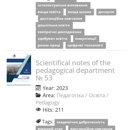
інтелектуальне виховання
вища освіта
вища школа
дискусія
дистанційне навчання
дошкільна освіта
емпіричні дослідження
здобувач освіти
комунікації
ринок праці
цифрові технології
Scientifical notes of the
pedagogical department
№ 53
Year: 2023
Area:
Педагогіка / Освіта /
Pedagogy
Hits: 211
Tags:
академічна доброчесність
воєнний стан
дистанційне навчання