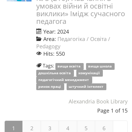
умовах війни й освітні
виклики» Імідж сучасного
педагога
Year: 2024
Area:
Педагогіка / Освіта /
Pedagogy
Hits: 550
Tags:
вища освіта
вища школа
дошкільна освіта
комунікації
педагогічний менеджмент
ринок праці
штучний інтелект
Alexandria Book Library
Page 1 of 15
1
2
3
4
5
6