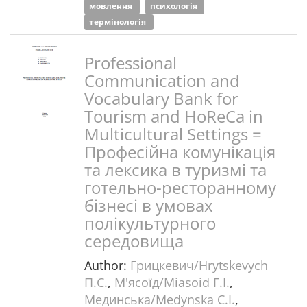
мовлення
психологія
термінологія
Professional
Communication and
Vocabulary Bank for
Tourism and HoReCa in
Multicultural Settings =
Професійна комунікація
та лексика в туризмі та
готельно-ресторанному
бізнесі в умовах
полікультурного
середовища
Author:
Грицкевич/Hrytskevych
П.С.
,
М'ясоїд/Miasoid Г.І.
,
Мединська/Medynska С.І.
,