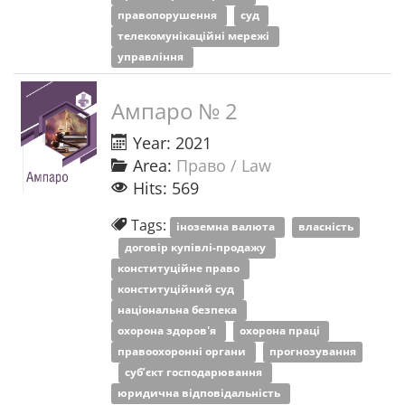
правопорушення
суд
телекомунікаційні мережі
управління
Ампаро № 2
Year: 2021
Area:
Право / Law
Hits: 569
Tags:
іноземна валюта
власність
договір купівлі-продажу
конституційне право
конституційний суд
національна безпека
охорона здоров'я
охорона праці
правоохоронні органи
прогнозування
суб’єкт господарювання
юридична відповідальність