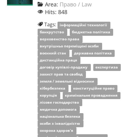
Area:
Право / Law
Hits: 848
Tags:
інформаційні технології
банкрутство
бюджетна політика
верховенство права
внутрішньо переміщені особи
воєнний стан
державна політика
дистанційна праця
договір купівлі-продажу
експертиза
захист прав та свобод
земля / земельні відносини
кібербезпека
конституційне право
корупція
кримінальне провадження
лісове господарство
медична допомога
національна безпека
особи з інвалідністю
охорона здоров'я