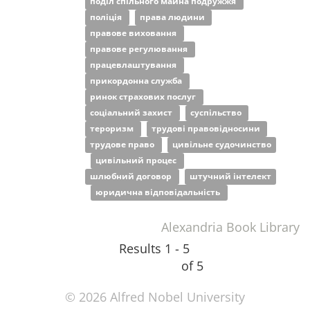
поділ спільного майна подружжя
поліція
права людини
правове виховання
правове регулювання
працевлаштування
прикордонна служба
ринок страхових послуг
соціальний захист
суспільство
тероризм
трудові правовідносини
трудове право
цивільне судочинство
цивільний процес
шлюбний договор
штучний інтелект
юридична відповідальність
Alexandria Book Library
Results 1 - 5
of 5
© 2026 Alfred Nobel University