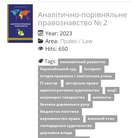
Аналітично-порівняльне
правознавство № 2
Year: 2023
Area:
Право / Law
Hits: 650
Tags:
економічний розвиток
Європейський суд
Інтернет
історія правових і політичних учень
ІТ-сектор
авторське право
адміністративне судочинство
акції
акціонерні товариства
аліменти
безпека дорожнього руху
бюджетна політика
верховенство права
воєнний стан
господарське судочинство
державна влада