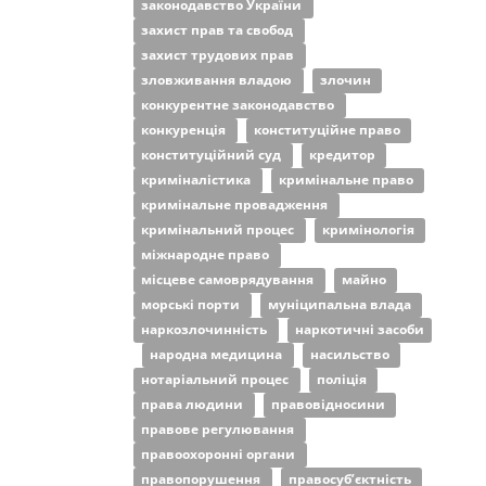
законодавство України
захист прав та свобод
захист трудових прав
зловживання владою
злочин
конкурентне законодавство
конкуренція
конституційне право
конституційний суд
кредитор
криміналістика
кримінальне право
кримінальне провадження
кримінальний процес
кримінологія
міжнародне право
місцеве самоврядування
майно
морські порти
муніципальна влада
наркозлочинність
наркотичні засоби
народна медицина
насильство
нотаріальний процес
поліція
права людини
правовідносини
правове регулювання
правоохоронні органи
правопорушення
правосуб’єктність