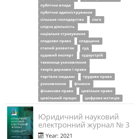
публічна влада
публічне адміністрування
сільське господарство
сім'я
слідча діяльність
соціальне страхування
спадкове право
спадщина
сталий розвиток
суд
судовий експерт
судоустрій
таємниця усиновлення
теорія держави і права
торгівля людьми
трудове право
усиновлення
фінанси
фінансове право
цивільне право
цивільний процес
цифрова юстиція
Юридичний науковий
електронний журнал № 3
Year: 2021