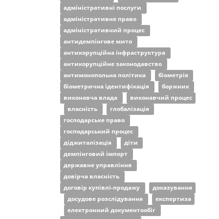
адміністративні послуги
адміністративне право
адміністративний процес
антидемпінгове мито
антикорупційна інфраструктура
антикорупційне законодавство
антимонопольна політика
біометрія
біометрична ідентифікація
боржник
виконавча влада
виконавчий процес
власність
глобалізація
господарське право
господарський процес
діджиталізація
діти
демпінговий імпорт
державне управління
довірча власність
договір купівлі-продажу
доказування
досудове розслідування
експертиза
електронний документообіг