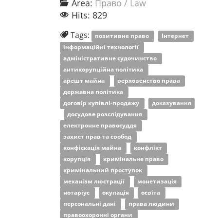
Area:
Право / Law
Hits: 829
Tags:
позитивне право
Інтернет
інформаційні технології
адміністративне судочинство
антикорупційна політика
арешт майна
верховенство права
державна політика
договір купівлі-продажу
доказування
досудове розслідування
електронне правосуддя
захист прав та свобод
конфіскація майна
конфлікт
корупція
кримінальне право
кримінальний проступок
механізм люстрації
монетизація
нотаріус
окупація
освіта
персональні дані
права людини
правоохоронні органи