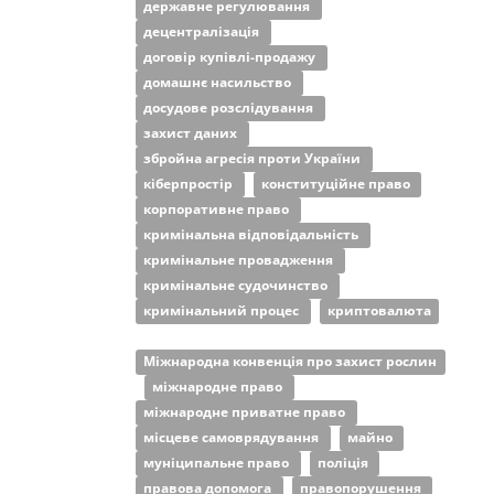
державне регулювання
децентралізація
договір купівлі-продажу
домашнє насильство
досудове розслідування
захист даних
збройна агресія проти України
кіберпростір
конституційне право
корпоративне право
кримінальна відповідальність
кримінальне провадження
кримінальне судочинство
кримінальний процес
криптовалюта
Міжнародна конвенція про захист рослин
міжнародне право
міжнародне приватне право
місцеве самоврядування
майно
муніципальне право
поліція
правова допомога
правопорушення