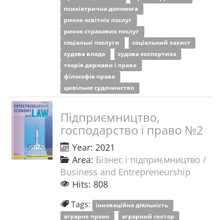
психіатрична допомога
ринок освітніх послуг
ринок страхових послуг
соціальні послуги
соціальний захист
судова влада
судова експертиза
теорія держави і права
філософія права
цивільне судочинство
Підприємництво,
господарство і право №2
Year: 2021
Area:
Бізнес і підприємництво /
Business and Entrepreneurship
Hits: 808
Tags:
інноваційна діяльність
аграрне право
аграрний сектор