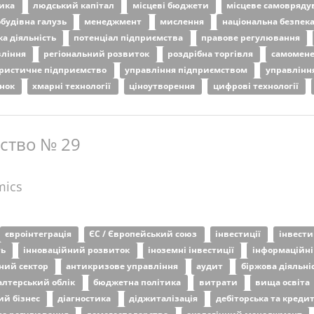
тика
людський капітал
місцеві бюджети
місцеве самовряд
будівна галузь
менеджмент
мислення
національна безпек
а діяльність
потенціал підприємства
правове регулювання
вління
регіональний розвиток
роздрібна торгівля
самомен
ристичне підприємство
управління підприємством
управлінн
инок
хмарні технології
ціноутворення
цифрові технології
ьство № 29
mics
євроінтеграція
ЄС / Європейський союз
інвестиції
інвести
ть
інноваційний розвиток
іноземні інвестиції
інформаційні
ний сектор
антикризове управління
аудит
біржова діяльні
алтерський облік
бюджетна політика
витрати
вища освіта
ий бізнес
діагностика
діджиталізація
дебіторська та креди