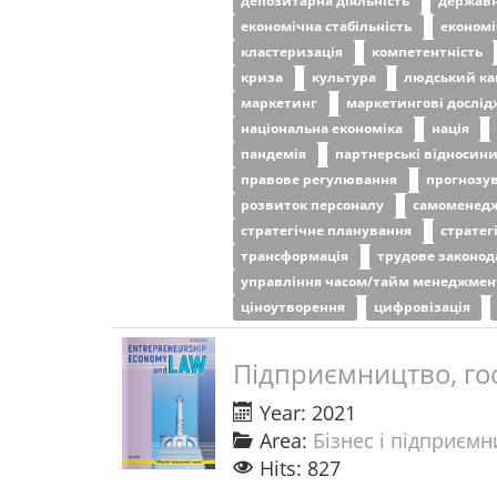
депозитарна діяльність
держав
економічна стабільність
економі
кластеризація
компетентність
криза
культура
людський ка
маркетинг
маркетингові дослі
національна економіка
нація
пандемія
партнерські відносин
правове регулювання
прогнозу
розвиток персоналу
самоменед
стратегічне планування
стратег
трансформація
трудове законо
управління часом/тайм менеджме
ціноутворення
цифровізація
Підприємництво, го
Year: 2021
Area:
Бізнес і підприємн
Hits: 827