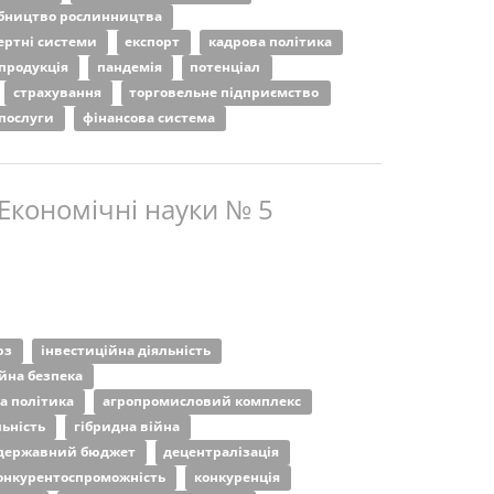
бництво рослинництва
ертні системи
експорт
кадрова політика
продукція
пандемія
потенціал
страхування
торговельне підприємство
 послуги
фінансова система
 Економічні науки № 5
юз
інвестиційна діяльність
йна безпека
а політика
агропромисловий комплекс
льність
гібридна війна
державний бюджет
децентралізація
онкурентоспроможність
конкуренція