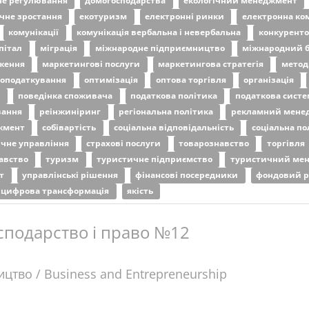
не регулювання
домогосподарства
екологічний менеджмент
чне зростання
екотуризм
електронні ринки
електронна ко
комунікації
комунікація вербальна і невербальна
конкурент
пітал
міграція
міжнародне підприємництво
міжнародний б
дження
маркетингові послуги
маркетингова стратегія
метод
оподаткування
оптимізація
оптова торгівля
організація
и
поведінка споживача
податкова політика
податкова сист
вання
реінжиніринг
регіональна політика
рекламний мене
жмент
собівартість
соціальна відповідальність
соціальна по
ічне управління
страхові послуги
товарознавство
торгівля
давство
туризм
туристичне підприємство
туристичний ме
нт
управлінські рішення
фінансові посередники
фондовий 
цифрова трансформація
якість
сподарство і право №12
ицтво / Business and Entrepreneurship