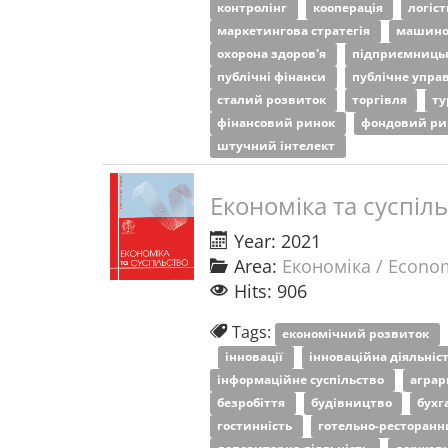
контролінг
кооперація
логіс
маркетингова стратегія
машино
охорона здоров'я
підприємницьк
публічні фінанси
публічне упра
сталий розвиток
торгівля
ту
фінансовий ринок
фондовий р
штучний інтелект
Економіка та суспіл
Year: 2021
Area:
Економіка / Econo
Hits: 906
Tags:
економічний розвиток
інновації
інноваційна діяльніс
інформаційне суспільство
аграр
безробіття
будівництво
бухг
гостинність
готельно-ресторанн