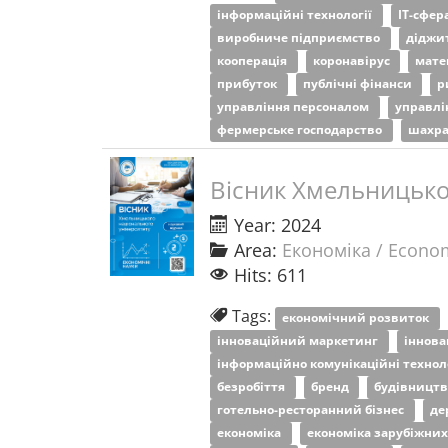
інформаційні технології
ІТ-сфер
виробниче підприємство
діджи
кооперація
коронавірус
мате
прибуток
публічні фінанси
р
управління персоналом
управлі
фермерське господарство
шахр
Вісник Хмельницьког
Year: 2024
Area:
Економіка / Econo
Hits: 611
Tags:
економічний розвиток
інноваційний маркетинг
іннов
інформаційно комунікаційні технол
безробіття
бренд
будівницт
готельно-ресторанний бізнес
де
економіка
економіка зарубіжних