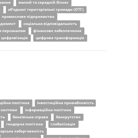
ування
малий та середній бізнес
а
об’єднані територіальні громади (ОТГ)
промислове підприємство
еджмент
соціальна відповідальність
я персоналом
фінансове забезпечення
цифровізація
цифрова трансформація
ційна політика
інвестиційна привабливість
 системи
інформаційна політика
сть
банківська справа
банкрутство
гендерна політика
глобалізація
торська заборгованість