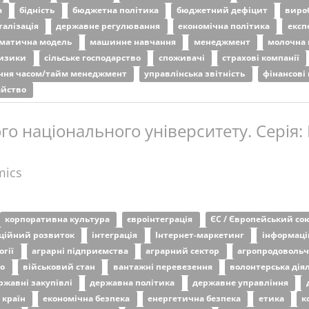
а
бідність
бюджетна політика
бюджетний дефіцит
виро
талізація
державне регулювання
економічна політика
експ
матична модель
машинне навчання
менеджмент
молочна 
изики
сільське господарство
споживачі
страхові компанії
ння часом/тайм менеджмент
управлінська звітність
фінансові
айство
о національного університету. Серія:
mics
корпоративна культура
євроінтеграція
ЄС / Європейський со
аційний розвиток
інтеграція
Інтернет-маркетинг
інформаці
огії
аграрні підприємства
аграрний сектор
агропродовольч
во
військовий стан
вантажні перевезення
волонтерська дія
ржавні закупівлі
державна політика
державне управління
 країн
економічна безпека
енергетична безпека
етика
к