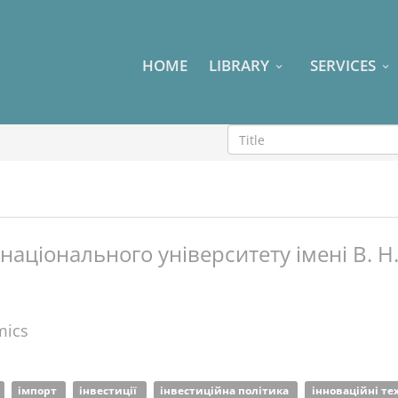
HOME
LIBRARY
SERVICES
національного університету імені В. Н.
mics
імпорт
інвестиції
інвестиційна політика
інноваційні те