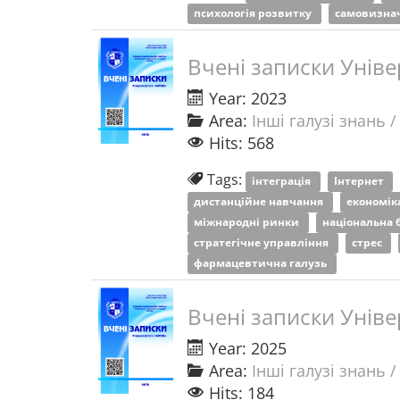
психологія розвитку
самовизна
Вчені записки Уніве
Year: 2023
Area:
Інші галузі знань /
Hits: 568
Tags:
інтеграція
Інтернет
дистанційне навчання
економік
міжнародні ринки
національна 
стратегічне управління
стрес
фармацевтична галузь
Вчені записки Уніве
Year: 2025
Area:
Інші галузі знань /
Hits: 184