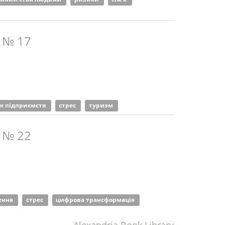
 № 17
к підприємств
стрес
туризм
 № 22
лення
стрес
цифрова трансформація