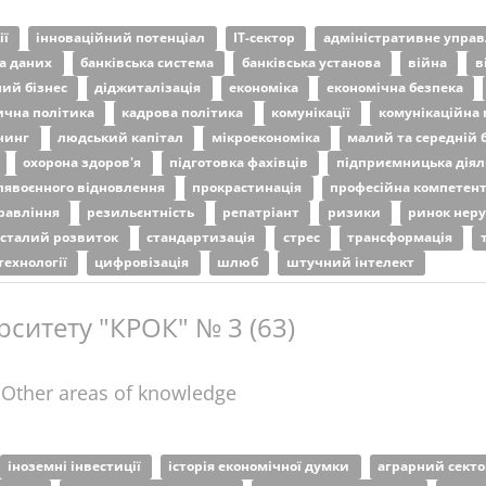
ії
інноваційний потенціал
ІТ-сектор
адміністративне упра
за даних
банківська система
банківська установа
війна
в
ний бізнес
діджиталізація
економіка
економічна безпека
ична політика
кадрова політика
комунікації
комунікаційна 
чинг
людський капітал
мікроекономіка
малий та середній 
охорона здоров'я
підготовка фахівців
підприємницька діял
лявоєнного відновлення
прокрастинація
професійна компетент
правління
резильєнтність
репатріант
ризики
ринок нер
сталий розвиток
стандартизація
стрес
трансформація
технології
цифровізація
шлюб
штучний інтелект
рситету "КРОК" № 3 (63)
 Other areas of knowledge
іноземні інвестиції
історія економічної думки
аграрний сект