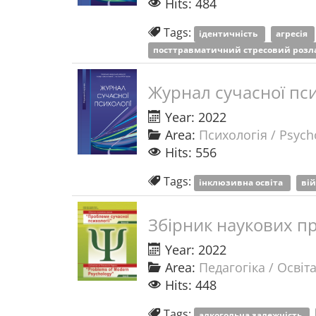
Hits: 484
Tags:
ідентичність
агресія
посттравматичний стресовий роз
Журнал сучасної пси
Year: 2022
Area:
Психологія / Psych
Hits: 556
Tags:
інклюзивна освіта
ві
Збірник наукових пр
Year: 2022
Area:
Педагогіка / Освіт
Hits: 448
Tags:
алкогольна залежність