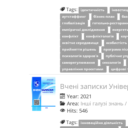
Tags:
ідентичність
інвестиц
аутстаффинг
бізнес-план
ба
глобалізація
готельно-ресторан
емпіричні дослідження
енергет
конфлікт
конфліктологія
коу
освітнє середовище
особистість
прийняття рішень
програма піс
психологія здоров'я
публічне у
саморегулювання
сексологія
управління проєктами
цифрові 
Вчені записки Уніве
Year: 2021
Area:
Інші галузі знань /
Hits: 546
Tags:
інноваційна діяльність