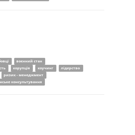
бовці
воєнний стан
сть
корупція
коучинг
лідерство
ризик - менеджмент
нське консультування