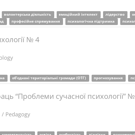
волонтерська діяльність
емоційний інтелект
лідерство
о
лад
професійне спрямування
психологічна підтримка
психо
хології № 4
ology
йна
об’єднані територіальні громади (ОТГ)
прогнозування
пс
аць “Проблеми сучасної психології” №
а / Pedagogy
компетентність
освіта
особистість
підлітки
психоемоц