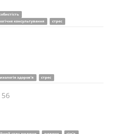
собистість
логічне консультування
стрес
ихологія здоров'я
стрес
 56
ійний стан людини
ризики
сім'я