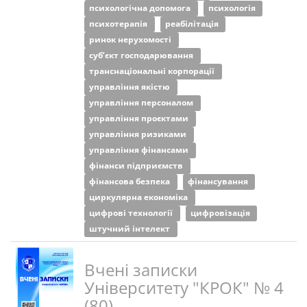
психологічна допомога
психологія
психотерапія
реабілітація
ринок нерухомості
суб’єкт господарювання
транснаціональні корпорації
управління якістю
управління персоналом
управління проєктами
управління ризиками
управління фінансами
фінанси підприємств
фінансова безпека
фінансування
циркулярна економіка
цифрові технології
цифровізація
штучний інтелект
Вчені записки
Університету "КРОК" № 4
(80)