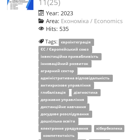
11(25)
Year: 2023
Area:
Економіка / Economics
Hits: 535
Tags:
євроінтеграція
ЄС / Європейський союз
інвестиційна привабливість
інноваційний розвиток
аграрний сектор
адміністративна відповідальність
антикризове управління
глобалізація
діагностика
державне управління
дистанційне навчання
досудове розслідування
дошкільна освіта
електронне урядування
кібербезпека
компетентність