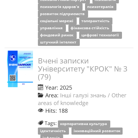
психологія здоров'я
психотерапія
розвиток підприємств
соціальні мережі
толерантність
управління
фінансова стійкість
фондовий ринок
цифрові технології
штучний інтелект
Вчені записки
Університету "КРОК" № 3
(79)
Year: 2025
Area:
Інші галузі знань / Other
areas of knowledge
Hits: 188
Tags:
корпоративна культура
ідентичність
інноваційний розвиток
інфляція