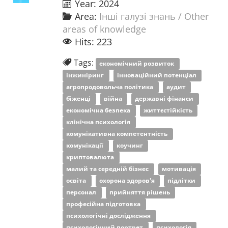
Year: 2024
Area:
Інші галузі знань / Other
areas of knowledge
Hits: 223
Tags:
економічний розвиток
інжиніринг
інноваційний потенціал
агропродовольча політика
аудит
біженці
війна
державні фінанси
економічна безпека
життєстійкість
клінічна психологія
комунікативна компетентність
комунікації
коучинг
криптовалюта
малий та середній бізнес
мотивація
освіта
охорона здоров'я
підлітки
персонал
прийняття рішень
професійна підготовка
психологічні дослідження
психологічний портрет
психологія