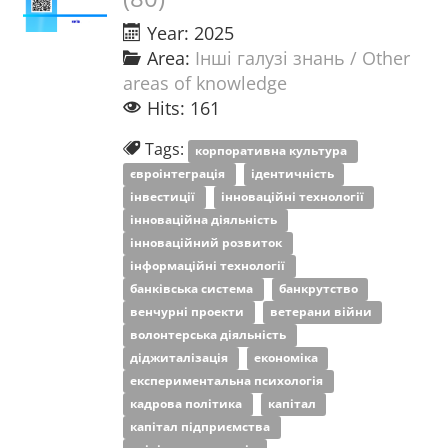
Year: 2025
Area:
Інші галузі знань / Other
areas of knowledge
Hits: 161
Tags:
корпоративна культура
євроінтеграція
ідентичність
інвестиції
інноваційні технології
інноваційна діяльність
інноваційний розвиток
інформаційні технології
банківська система
банкрутство
венчурні проекти
ветерани війни
волонтерська діяльність
діджиталізація
економіка
експериментальна психологія
кадрова політика
капітал
капітал підприємства