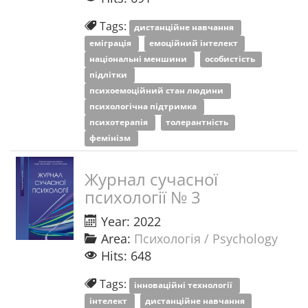
Tags:
дистанційне навчання
еміграція
емоційний інтелект
національні меншини
особистість
підлітки
психоемоційний стан людини
психологічна підтримка
психотерапія
толерантність
фемінізм
Журнал сучасної
психології № 3
Year: 2022
Area:
Психологія / Psychology
Hits: 648
Tags:
інноваційні технології
інтелект
дистанційне навчання