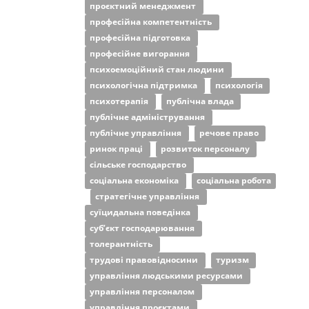
проєктний менеджмент
професійна компетентність
професійна підготовка
професійне вигорання
психоемоційний стан людини
психологічна підтримка
психологія
психотерапія
публічна влада
публічне адміністрування
публічне управління
речове право
ринок праці
розвиток персоналу
сільське господарство
соціальна економіка
соціальна робота
стратегічне управління
суїцидальна поведінка
суб’єкт господарювання
толерантність
трудові правовідносини
туризм
управління людськими ресурсами
управління персоналом
управління проєктами