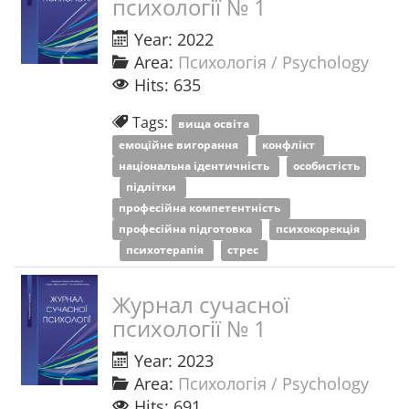
психології № 1
Year: 2022
Area:
Психологія / Psychology
Hits: 635
Tags:
вища освіта
емоційне вигорання
конфлікт
національна ідентичність
особистість
підлітки
професійна компетентність
професійна підготовка
психокорекція
психотерапія
стрес
Журнал сучасної
психології № 1
Year: 2023
Area:
Психологія / Psychology
Hits: 691