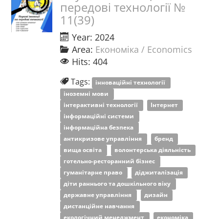
передові технології №
11(39)
Year: 2024
Area:
Економіка / Economics
Hits: 404
Tags:
інноваційні технології
іноземні мови
інтерактивні технології
Інтернет
інформаційні системи
інформаційна безпека
антикризове управління
бренд
вища освіта
волонтерська діяльність
готельно-ресторанний бізнес
гуманітарне право
діджиталізація
діти раннього та дошкільного віку
державне управління
дизайн
дистанційне навчання
екологічний менеджмент
економіка