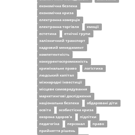
економічна безпека
економічна криза
електронна комерція
електронна торгівля
емоції
естетика
етнічні групи
залізничний транспорт
кадровий менеджмент
компетентність
конкурентоспроможність
кримінальне право
логістика
людський капітал
міжнародні інвестиції
місцеве самоврядування
маркетингові дослідження
національна безпека
обдаровані діти
освіта
особистісна криза
охорона здоров'я
підлітки
педагогіка
персонал
право
прийняття рішень