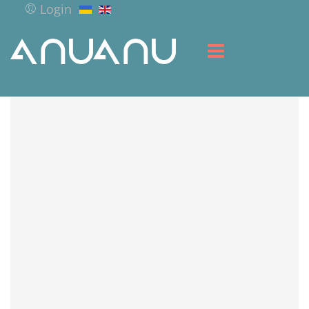
Login
HOME
LIBRARY
SERVICES
RESOURCES