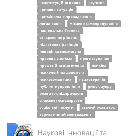
конституційне право
коучинг
кризова ситуація
кримінальне провадження
легалізація
місцеве самоврядування
національна безпека
оскарження рішень
підготовка фахівців
поведінка споживача
правова система
прогнозування
професійна підготовка
психіка
психологічна допомога
психосомантика
психотерапія
публічне управління
ринок цукру
розвиток підприємств
сільське господарство
соціальні послуги
сталий розвиток
туристичний менеджмент
Наукові інновації та