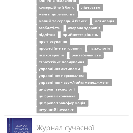
клінічна психологія
комерційний банк
лідерство
малі підприємства
малий та середній бізнес
мотивація
особистість
охорона здоров'я
підлітки
прийняття рішень
прогнозування
професійне вигорання
психологія
психотерапія
рентабельність
стратегічне планування
управління активами
управління персоналом
управління часом/тайм менеджмент
цифрові технології
цифрова економіка
цифрова трансформація
штучний інтелект
Журнал сучасної