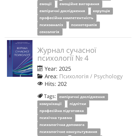
емоції
емоційне вигорання
емпіричні дослідження
корупція
професійна компетентність
психоаналіз
психотерапія
сексологія
Журнал сучасної
психології № 4
Year: 2025
Area:
Психологія / Psychology
Hits: 202
Tags:
емпіричні дослідження
комунікації
підлітки
професійна підготовка
психічна травма
психологічна допомога
психологічне консультування