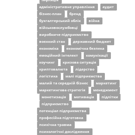
адміністративне управління
аудит
бізнес-план
бренд
бухгалтерський облік
війна
військовослужбовці
виробниче підприємство
воєнний стан
державний бюджет
економіка
економічна безпека
емоційний інтелект
комунікації
коучинг
кризова ситуація
криптовалюта
лідерство
логістика
малі підприємства
малий та середній бізнес
маркетинг
маркетингова стратегія
менеджмент
монетизація
мотивація
підлітки
підприємство
потенціал підприємства
професійна підготовка
психічна травма
психологічні дослідження