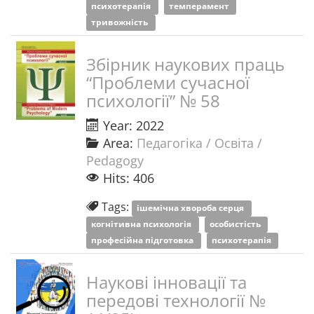
психотерапія
темперамент
тривожність
Збірник наукових праць
“Проблеми сучасної
психології” № 58
Year: 2022
Area:
Педагогіка / Освіта /
Pedagogy
Hits: 406
Tags:
ішемічна хвороба серця
когнітивна психологія
особистість
професійна підготовка
психотерапія
Наукові інновації та
передові технології №