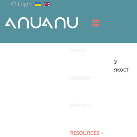
Login
HOME
У
якості
LIBRARY
SERVICES
RESOURCES