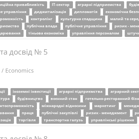
тиційна привабливість
ІТ-сектор
аграрні підприємства
буді
е управління
диджиталізація
дипломатія
економічна безп
проможність
контролінг
культурна спадщина
малий та сере
приємство
публічна влада
публічне управління
ризик - ме
одарювання
тіньова економіка
управління персоналом
штучн
 та досвід № 5
 / Economics
ції
іноземні інвестиції
аграрні підприємства
аграрний сек
ктура
будівництво
воєнний стан
готельно-ресторанний біз
ентоспроможність
міжнародні відносини
маркетинг
менед
лювання
праця
публічні закупівлі
ризик - менеджмент
р
изація
торгівля
транспортна галузь
управлінські рішення
 та досвід № 8