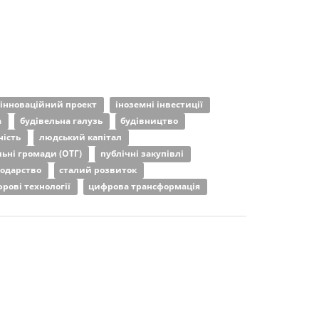
інноваційний проект
іноземні інвестиції
а
будівельна галузь
будівництво
ність
людський капітал
льні громади (ОТГ)
публічні закупівлі
подарство
сталий розвиток
рові технології
цифрова трансформація