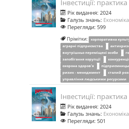
Інвестиції: практика
Рік видання: 2024
Галузь знань:
Економіка
Перегляди: 599
Прімітки:
корпоративна куль
аграрні підприємства
антикриз
внутрішньо переміщені особи
г
запобігання корупції
конкуренц
охорона здоров'я
підприємницьк
ризик - менеджмент
сталий ро
управління людськими ресурсами
Інвестиції: практика
Рік видання: 2024
Галузь знань:
Економіка
Перегляди: 501