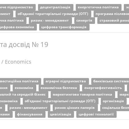
иче підприємство
децентралізація
енергетична політика
ж
жмент
об’єднані територіальні громади (ОТГ)
програма післяво
ічна політика
ризик - менеджмент
синергія
страховий рин
цифрова економіка
цифрова трансформація
 та досвід № 19
 / Economics
нвестиційна політика
аграрні підприємства
банківська систем
ання
економіка
економічна безпека
енергоефективність
малий та середній бізнес
маркетингова товарна політика
марк
економіка
об’єднані територіальні громади (ОТГ)
організація
ня
ризик - менеджмент
ринок цінних паперів
соціальна без
иками
фінансування
цивілізація
цифрові технології