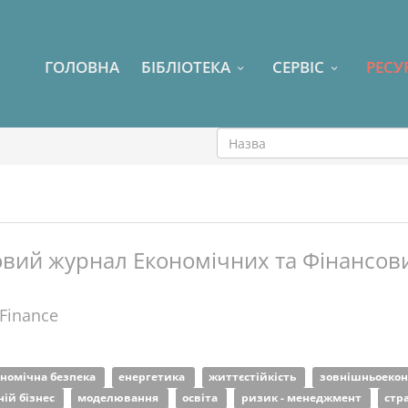
ГОЛОВНА
БІБЛІОТЕКА
СЕРВІС
РЕСУ
вий журнал Економічних та Фінансови
 Finance
ономічна безпека
енергетика
життєстійкість
зовнішньоекон
ній бізнес
моделювання
освіта
ризик - менеджмент
стр