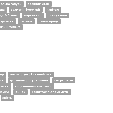
вельна галузь
воєнний стан
ека
захист інформації
капітал
дній бізнес
маркетинг
планування
неджмент
ризики
ринок праці
ий інтелект
тор
антикорупційна політика
нес
державне регулювання
енергетика
жмент
національна економіка
изики
ринок
розвиток підприємств
якість