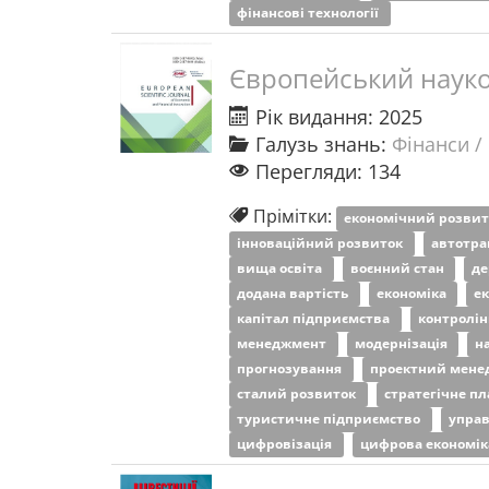
фінансові технології
Європейський науко
Рік видання: 2025
Галузь знань:
Фінанси /
Перегляди: 134
Прімітки:
економічний розви
інноваційний розвиток
автотра
вища освіта
воєнний стан
д
додана вартість
економіка
е
капітал підприємства
контролі
менеджмент
модернізація
н
прогнозування
проектний мен
сталий розвиток
стратегічне п
туристичне підприємство
управ
цифровізація
цифрова економі