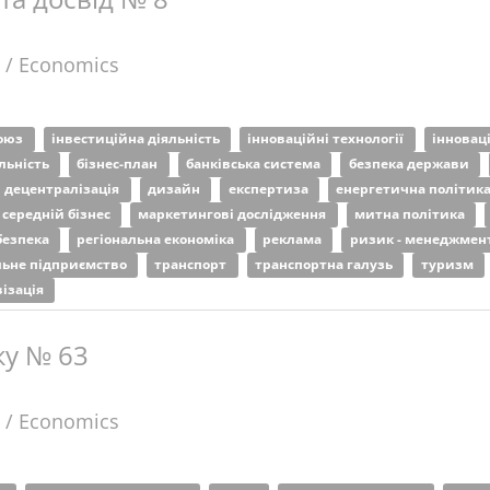
 / Economics
союз
інвестиційна діяльність
інноваційні технології
інновац
льність
бізнес-план
банківська система
безпека держави
децентралізація
дизайн
експертиза
енергетична політик
 середній бізнес
маркетингові дослідження
митна політика
безпека
регіональна економіка
реклама
ризик - менеджмен
льне підприємство
транспорт
транспортна галузь
туризм
ізація
ку № 63
 / Economics