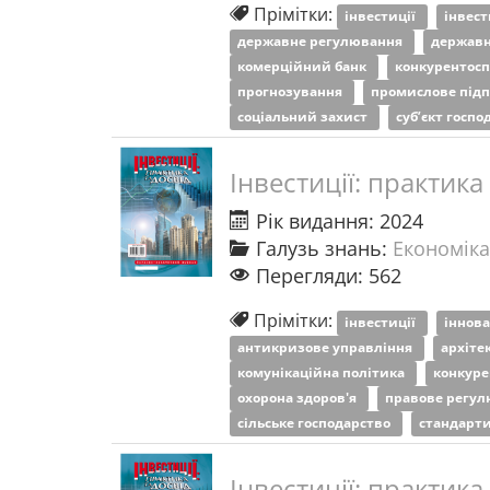
Прімітки:
інвестиції
інвес
державне регулювання
державн
комерційний банк
конкурентос
прогнозування
промислове під
соціальний захист
суб’єкт госп
Інвестиції: практика
Рік видання: 2024
Галузь знань:
Економіка
Перегляди: 562
Прімітки:
інвестиції
іннова
антикризове управління
архіте
комунікаційна політика
конкур
охорона здоров'я
правове регу
сільське господарство
стандарт
Інвестиції: практика