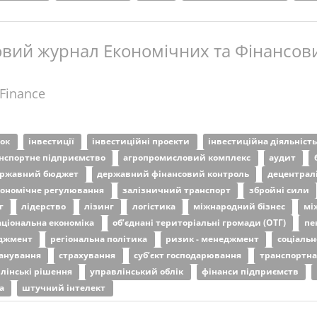
вий журнал Економічних та Фінансови
 Finance
ток
інвестиції
інвестиційні проекти
інвестиційна діяльніст
нспортне підприємство
агропромисловий комплекс
аудит
ержавний бюджет
державний фінансовий контроль
децентрал
кономічне регулювання
залізничний транспорт
збройні сили
нг
лідерство
лізинг
логістика
міжнародний бізнес
мі
аціональна економіка
об’єднані територіальні громади (ОТГ)
пе
еджмент
регіональна політика
ризик - менеджмент
соціаль
ланування
страхування
суб’єкт господарювання
транспортна
лінські рішення
управлінський облік
фінанси підприємств
ка
штучний інтелект