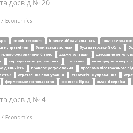
 та досвід № 20
 / Economics
тура
євроінтеграція
інвестиційна діяльність
інклюзивна осв
ове управління
банківська система
бухгалтерський облік
бю
отельно-ресторанний бізнес
діджиталізація
державне регулюв
ія
корпоративне управління
логістика
міжнародний марке
а діяльність
правове регулювання
програма післявоєнного в
звиток
стратегічне планування
стратегічне управління
стра
фермерське господарство
фондова біржа
хмарні сервіси
 та досвід № 4
 / Economics