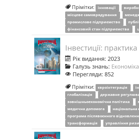
Прімітки:
інновації
виробн
місцеве самоврядування
менед
промислове підприємство
публ
фінансовий стан підприємства
Інвестиції: практика
Рік видання: 2023
Галузь знань:
Економіка
Перегляди: 852
Прімітки:
євроінтеграція
і
глобалізація
державне регулюв
зовнішньоекономічна політика
медична допомога
національна 
програма післявоєнного відновлен
трансформація
управління риз