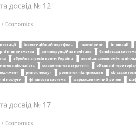
 та досвід № 12
 / Economics
нвестиції
інвестиційний портфель
інжиніринг
інновації
арні підприємства
антикорупційна політика
банківська систем
пека
збройна агресія проти України
зовнішньоекономічна діяль
ингова діяльність
маркетингова стратегія
об’єднані територіа
енеджмент
ринок послуг
розвиток підприємств
сільське гос
чні послуги
фінансова система
фармацевтичний ринок
циф
 та досвід № 17
 / Economics