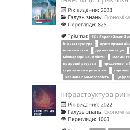
Рік видання: 2023
Галузь знань:
Економіка
Перегляди: 825
Прімітки:
ЄС / Європейський 
інфраструктура
аудиторська дія
воєнний стан
діджиталізація
міжнародні конфлікти
малий та
природні ресурси
продовольча 
стратегічний розвиток
торгове
харчова промисловість
цифров
Інфраструктура рин
Рік видання: 2022
Галузь знань:
Економіка
Перегляди: 1063