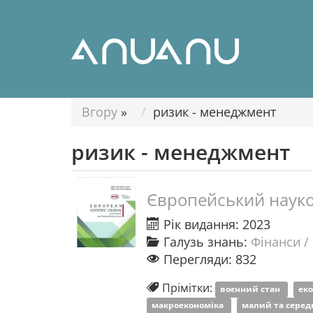
Вгору
»
ризик - менеджмент
ризик - менеджмент
Європейський науко
Рік видання: 2023
Галузь знань:
Фінанси /
Перегляди: 832
Прімітки:
воєнний стан
ек
макроекономіка
малий та серед