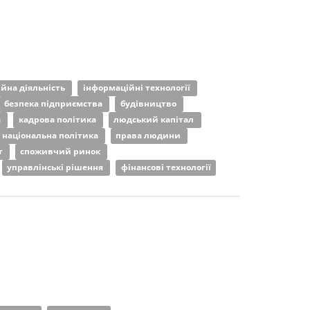
ійна діяльність
інформаційні технології
безпека підприємства
будівництво
а
кадрова політика
людський капітал
національна політика
права людини
т
споживчий ринок
управлінські рішення
фінансові технології