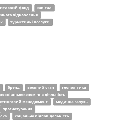
итловий фонд
капітал
єнного відновлення
ок
туристичні послуги
а
бренд
воєнний стан
геополітика
зовнішньоекономічна діяльність
етинговий менеджмент
медична галузь
прогнозування
пека
соціальна відповідальність