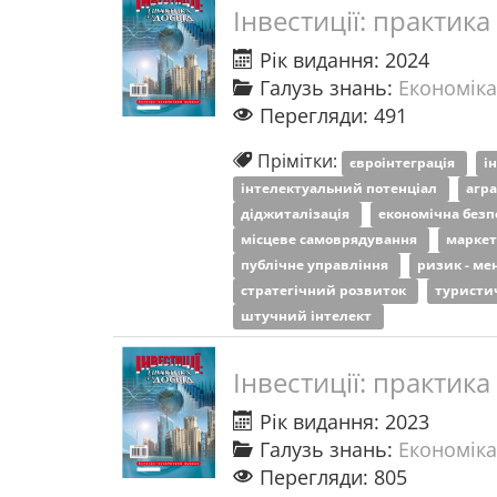
Інвестиції: практика
Рік видання: 2024
Галузь знань:
Економіка
Перегляди: 491
Прімітки:
євроінтеграція
і
інтелектуальний потенціал
агр
діджиталізація
економічна без
місцеве самоврядування
маркет
публічне управління
ризик - м
стратегічний розвиток
туристи
штучний інтелект
Інвестиції: практика
Рік видання: 2023
Галузь знань:
Економіка
Перегляди: 805