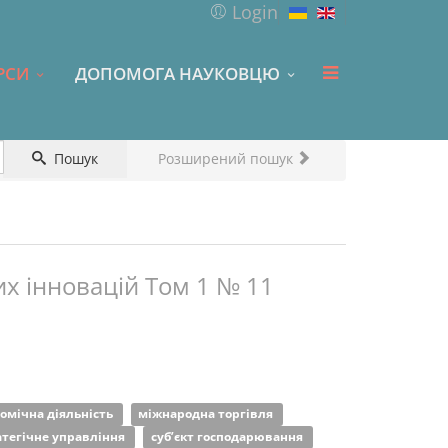
Login
РСИ
ДОПОМОГА НАУКОВЦЮ
Пошук
Розширений пошук
х інновацій Том 1 № 11
омічна діяльність
міжнародна торгівля
атегічне управління
суб’єкт господарювання