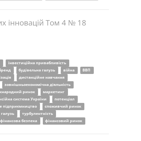
х інновацій Том 4 № 18
ь
інвестиційна привабливість
бренд
будівельна галузь
війна
ВВП
ізація
дистанційне навчання
зовнішньоекономічна діяльність
жнародний ринок
маркетинг
нсійна система України
потенціал
не підприємництво
споживчий ринок
 галузь
турбулентність
фінансова безпека
фінансовий ринок