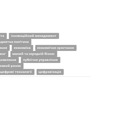
іта
інноваційний менеджмент
джетна політика
ання
економіка
економічне зростання
тинг
малий та середній бізнес
ідновлення
публічне управління
ховий ринок
цифрові технології
цифровізація