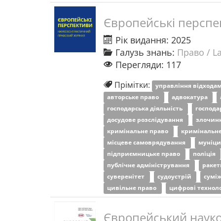
Європейські перспе
Рік видання: 2025
Галузь знань:
Право / L
Перегляди: 117
Прімітки:
управління відхода
авторське право
адвокатура
господарська діяльність
господа
досудове розслідування
злочин
кримінальне право
кримінальн
місцеве самоврядування
муніци
підприємницьке право
поліція
публічне адміністрування
ракет
суверенітет
судоустрій
сумі
цивільне право
цифрові техноло
Європейський науко