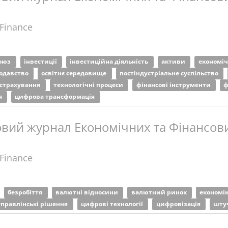
 Finance
союз
інвестиції
інвестиційна діяльність
активи
економіч
нодавство
освітнє середовище
постіндустріальне суспільство
страхування
технологічні процеси
фінансові інструменти
ф
я
цифрова трансформація
вий журнал Економічних та Фінансови
 Finance
безробіття
валютні відносини
валютний ринок
економі
управлінські рішення
цифрові технології
цифровізація
шту