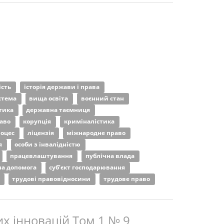
ість
історія держави і права
истема
вища освіта
воєнний стан
тика
державна таємниця
раво
корупція
криміналістика
роцес
ліцензія
міжнародне право
я
особи з інвалідністю
працевлаштування
публічна влада
на допомога
суб’єкт господарювання
ю
трудові правовідносини
трудове право
х інновацій Том 1 № 9