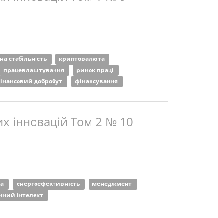
на стабільність
криптовалюта
працевлаштування
ринок праці
інансовий добробут
фінансування
х інновацій Том 2 № 10
ка
енергоефективність
менеджмент
чний інтелект