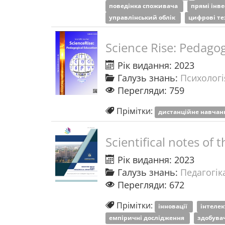
поведінка споживача
прямі інве
управлінський облік
цифрові те
Science Rise: Pedagog
Рік видання: 2023
Галузь знань:
Психологі
Перегляди: 759
Прімітки:
дистанційне навча
Scientifical notes o
Рік видання: 2023
Галузь знань:
Педагогіка
Перегляди: 672
Прімітки:
інновації
інтеле
емпіричні дослідження
здобува