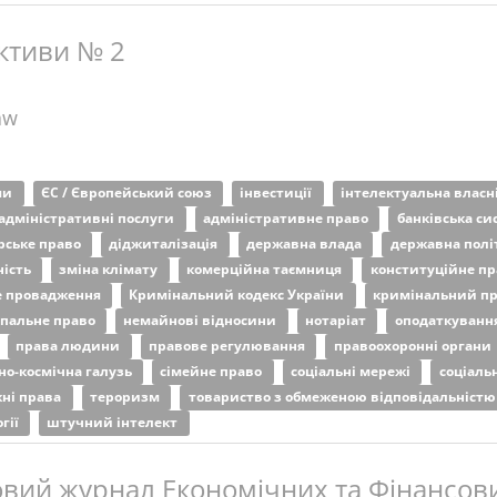
ктиви № 2
aw
ми
ЄС / Європейський союз
інвестиції
інтелектуальна власн
адміністративні послуги
адміністративне право
банківська с
рське право
діджиталізація
державна влада
державна полі
ність
зміна клімату
комерційна таємниця
конституційне п
е провадження
Кримінальний кодекс України
кримінальний п
пальне право
немайнові відносини
нотаріат
оподаткуванн
права людини
правове регулювання
правоохоронні органи
но-космічна галузь
сімейне право
соціальні мережі
соціаль
жні права
тероризм
товариство з обмеженою відповідальніст
гії
штучний інтелект
вий журнал Економічних та Фінансови