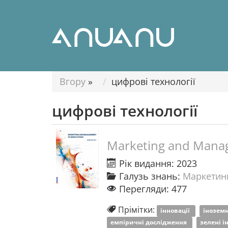
Вгору
»
цифрові технології
цифрові технології
Marketing and Manag
Рік видання: 2023
Галузь знань:
Маркетинг
Перегляди: 477
Прімітки:
інновації
іноземн
емпіричні дослідження
зелені і