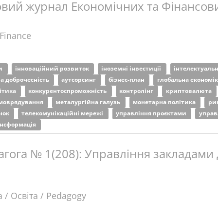
вий журнал Економічних та Фінансови
 Finance
ти
інноваційний розвиток
іноземні інвестиції
інтелектуаль
а доброчесність
аутсорсинг
бізнес-план
глобальна економі
ітика
конкурентоспроможність
контролінг
криптовалюта
амоврядування
металургійна галузь
монетарна політика
ри
нок
телекомунікаційні мережі
управління проєктами
управ
ансформація
агога № 1(208): Управління закладами 
 / Освіта / Pedagogy