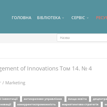
ГОЛОВНА
БІБЛІОТЕКА
СЕРВІС
РЕСУ
ement of Innovations Том 14. № 4
 / Marketing
і інвестиції
антикризове управління
вища освіта
децентра
нновації
конкурентоспроможність
маркетингова стратегія
м