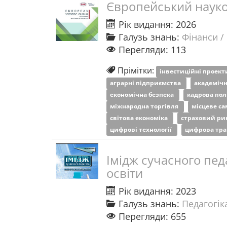
Європейський науко
Рік видання: 2026
Галузь знань:
Фінанси /
Перегляди: 113
Прімітки:
інвестиційні проек
аграрні підприємства
академічн
економічна безпека
кадрова пол
міжнародна торгівля
місцеве с
світова економіка
страховий ри
цифрові технології
цифрова тр
Імідж сучасного пед
освіти
Рік видання: 2023
Галузь знань:
Педагогіка
Перегляди: 655