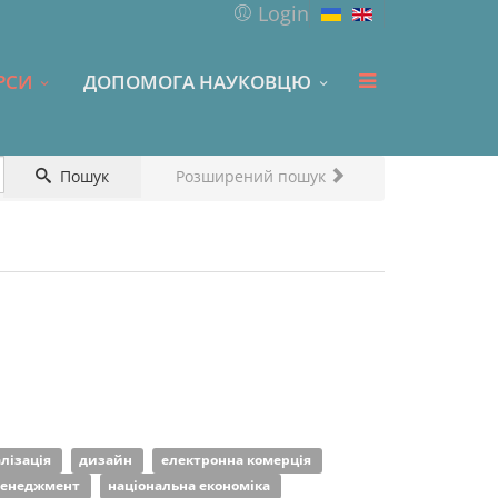
Login
РСИ
ДОПОМОГА НАУКОВЦЮ
Пошук
Розширений пошук
лізація
дизайн
електронна комерція
енеджмент
національна економіка