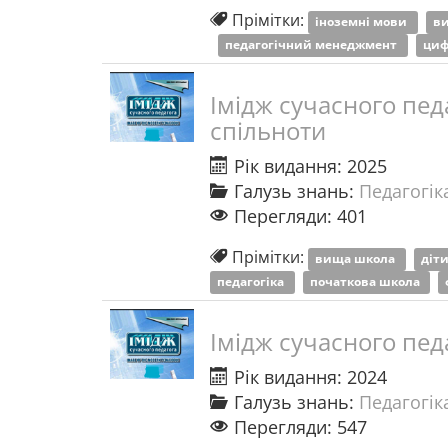
Прімітки:
іноземні мови
ви
педагогічний менеджмент
циф
Імідж сучасного педа
спільноти
Рік видання: 2025
Галузь знань:
Педагогіка
Перегляди: 401
Прімітки:
вища школа
діт
педагогіка
початкова школа
Імідж сучасного педа
Рік видання: 2024
Галузь знань:
Педагогіка
Перегляди: 547