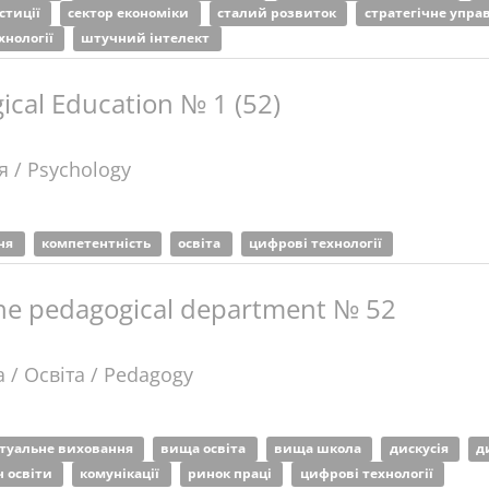
стиції
сектор економіки
сталий розвиток
стратегічне упра
хнології
штучний інтелект
ical Education № 1 (52)
я / Psychology
ння
компетентність
освіта
цифрові технології
f the pedagogical department № 52
 / Освіта / Pedagogy
ктуальне виховання
вища освіта
вища школа
дискусія
д
ч освіти
комунікації
ринок праці
цифрові технології