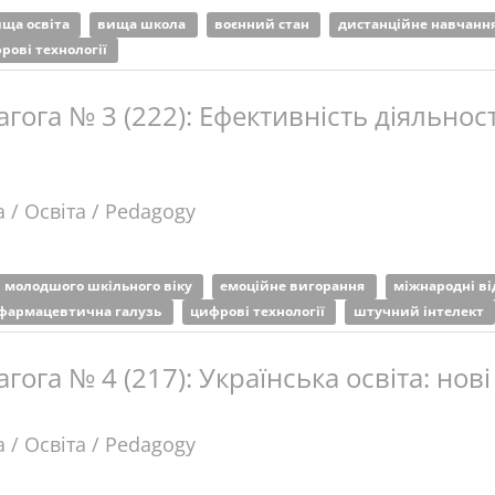
ща освіта
вища школа
воєнний стан
дистанційне навчанн
рові технології
гога № 3 (222): Ефективність діяльнос
 / Освіта / Pedagogy
и молодшого шкільного віку
емоційне вигорання
міжнародні в
фармацевтична галузь
цифрові технології
штучний інтелект
гога № 4 (217): Українська освіта: нов
 / Освіта / Pedagogy