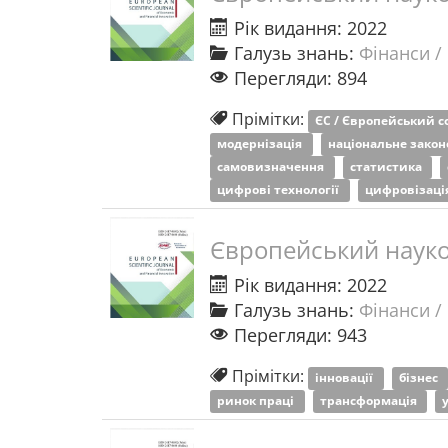
Рік видання: 2022
Галузь знань:
Фінанси /
Перегляди: 894
Прімітки:
ЄС / Європейський 
модернізація
національне зако
самовизначення
статистика
цифрові технології
цифровізаці
Європейський науко
Рік видання: 2022
Галузь знань:
Фінанси /
Перегляди: 943
Прімітки:
інновації
бізнес
ринок праці
трансформація