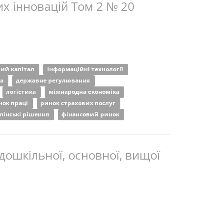
х інновацій Том 2 № 20
ний капітал
інформаційні технології
ка
державне регулювання
логістика
міжнародна економіка
нок праці
ринок страхових послуг
лінські рішення
фінансовий ринок
дошкільної, основної, вищої