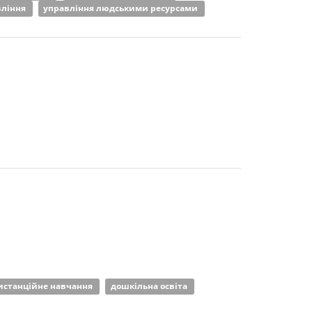
вління
управління людськими ресурсами
истанційне навчання
дошкільна освіта