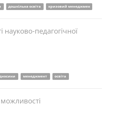
я
дошкільна освіта
кризовий менеджмен
ті науково-педагогічної
ідносини
менеджмент
освіта
і можливості