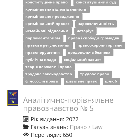
конституційне право
конституційний суд
кримінальна відповідальність
кримінальне провадження
кримінальний процес
наркозлочинність
немайнові відносини
нотаріус
парламентаризм
права і свободи громадян
правове регулювання
правоохоронні органи
правопорушення
продовольча безпека
публічна влада
соціальний захист
теорія держави і права
трудове законодавство
трудове право
філософія права
цивільне право
шлюб
Аналітично-порівняльне
правознавство № 5
Рік видання: 2022
Галузь знань:
Право / Law
Перегляди: 650