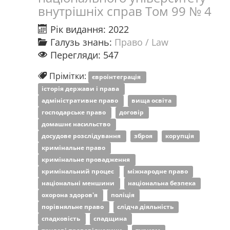
внутрішніх справ Том 99 № 4
Рік видання: 2022
Галузь знань:
Право / Law
Перегляди: 547
Прімітки:
євроінтеграція
історія держави і права
адміністративне право
вища освіта
господарське право
договір
домашнє насильство
досудове розслідування
зброя
корупція
кримінальне право
кримінальне провадження
кримінальний процес
міжнародне право
національні меншини
національна безпека
охорона здоров'я
поліція
порівняльне право
слідча діяльність
спадковість
спадщина