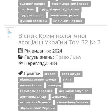
судовий процес
теорія держави і права
торгівля
трудові правовідносини
трудове право
фінансовий ринок
функції держави
цивільний процес
Вісник Кримінологічної
асоціації України Том 32 № 2
Рік видання: 2024
Галузь знань:
Право / Law
Перегляди: 484
Прімітки:
агресія
адвокатура
відшкодування шкоди
війна
воєнний стан
геноцид
громадське здоров'я
державні закупівлі
державна влада
доказування
екологічна безпека
економічна безпека
Збройні сили України