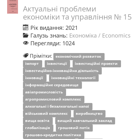
Актуальні проблеми
економіки та управління № 15
Рік видання: 2021
Галузь знань:
Економіка / Economics
Перегляди: 1024
Прімітки:
економічний розвиток
імпорт
інвестиції
інвестиційні проекти
інвестиційно-інноваційна діяльність
інновації
інноваційні технології
інформаційне середовище
авіапромисловість
агропромисловий комплекс
алкогольні і безалкогольні напої
військовий комплекс
виробництво
вища освіта
вищий навчальний заклад
глобалізація
грошовий потік
грошово-кредитна політика