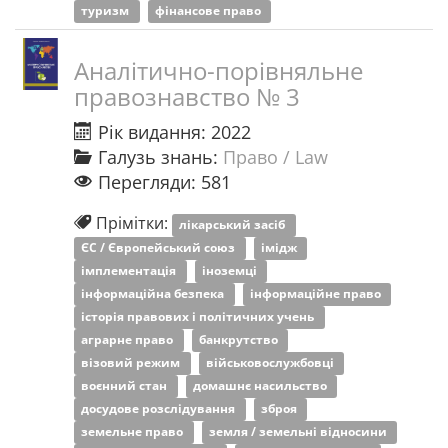
туризм
фінансове право
Аналітично-порівняльне
правознавство № 3
Рік видання: 2022
Галузь знань:
Право / Law
Перегляди: 581
Прімітки:
лікарський засіб
ЄС / Європейський союз
імідж
імплементація
іноземці
інформаційна безпека
інформаційне право
історія правових і політичних учень
аграрне право
банкрутство
візовий режим
військовослужбовці
воєнний стан
домашнє насильство
досудове розслідування
зброя
земельне право
земля / земельні відносини