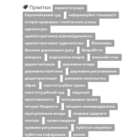
Прімітки:
євроінтеграція
Європейський суд
інформаційні технології
історія правових і політичних учень
адвокатура
адміністративна відповідальність
адміністративне судочинство
біопаливо
безпека дорожнього руху
безробіття
вакцина
вирішення спорів
воєнний стан
діджиталізація
державна влада
державна політика
державне регулювання
децентралізація
домашнє насильство
зброя
конституційне право
конституційний суд
корупція
криптовалюта
міжнародне право
місцеві бюджети
місцеве самоврядування
муніципальна влада
охорона здоров'я
поліція
права людини
правове регулювання
публічні закупівлі
публічна інформація
ринок