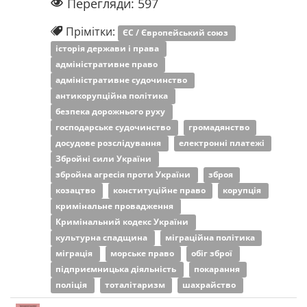
Перегляди: 597
Прімітки:
ЄС / Європейський союз
історія держави і права
адміністративне право
адміністративне судочинство
антикорупційна політика
безпека дорожнього руху
господарське судочинство
громадянство
досудове розслідування
електронні платежі
Збройні сили України
збройна агресія проти України
зброя
козацтво
конституційне право
корупція
кримінальне провадження
Кримінальний кодекс України
культурна спадщина
міграційна політика
міграція
морське право
обіг зброї
підприємницька діяльність
покарання
поліція
тоталітаризм
шахрайство