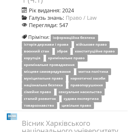
Рік видання: 2024
Галузь знань:
Право / Law
Перегляди: 547
Прімітки:
інформаційна безпека
історія держави і права
військове право
воєнний стан
зброя
конституційне право
корупція
кримінальне право
кримінальне провадження
місцеве самоврядування
митна політика
муніципальне право
наркотичні засоби
національна безпека
правопорушення
сімейне право
сексуальне насильство
сталий розвиток
судова експертиза
товарознавство
цивільне право
Вісник Харківського
національного університету