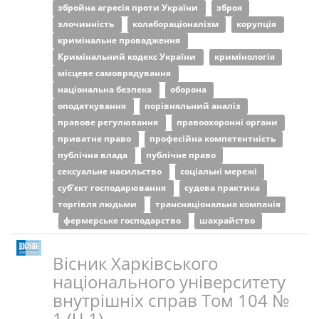
збройна агресія проти України
зброя
злочинність
колабораціоналізм
корупція
кримінальне провадження
Кримінальний кодекс України
кримінологія
місцеве самоврядування
національна безпека
оборона
оподаткування
порівняльний аналіз
правове регулювання
правоохоронні органи
приватне право
професійна компетентність
публічна влада
публічне право
сексуальне насильство
соціальні мережі
суб’єкт господарювання
судова практика
торгівля людьми
транснаціональна компанія
фермерське господарство
шахрайство
Вісник Харківського
національного університету
внутрішніх справ Том 104 №
1 (Ч.1)