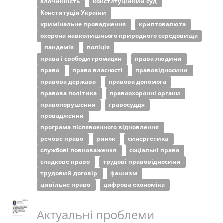
злочинність
конституційний суд
Конституція України
кримінальне провадження
криптовалюта
охорона навколишнього природного середовища
пандемія
поліція
права і свободи громадян
права людини
право
право власності
правовідносини
правова держава
правова допомога
правова політика
правоохоронні органи
правопорушення
правосуддя
провадження
програма післявоєнного відновлення
речове право
ринок
синергетика
службові повноваження
соціальні права
спадкове право
трудові правовідносини
трудовий договір
фашизм
цивільне право
цифрова економіка
Актуальні проблеми