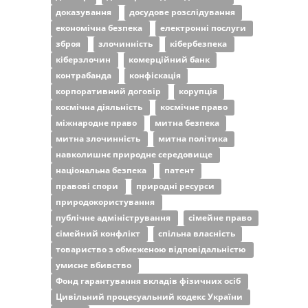
доказування
досудове розслідування
економічна безпека
електронні послуги
зброя
злочинність
кібербезпека
кіберзлочин
комерційний банк
контрабанда
конфіскація
корпоративний договір
корупція
космічна діяльність
космічне право
міжнародне право
митна безпека
митна злочинність
митна політика
навколишнє природне середовище
національна безпека
патент
правові спори
природні ресурси
природокористування
публічне адміністрування
сімейне право
сімейний конфлікт
спільна власність
товариство з обмеженою відповідальністю
умисне вбивство
Фонд гарантування вкладів фізичних осіб
Цивільний процесуальний кодекс України