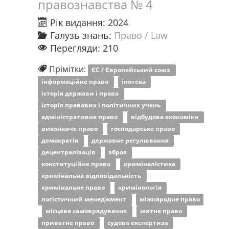
правознавства № 4
Рік видання: 2024
Галузь знань:
Право / Law
Перегляди: 210
Прімітки:
ЄС / Європейський союз
інформаційне право
іпотека
історія держави і права
історія правових і політичних учень
адміністративне право
відбудова економіки
виконавче право
господарське право
демократія
державне регулювання
децентралізація
зброя
конституційне право
криміналістика
кримінальна відповідальність
кримінальне право
кримінологія
логістичний менеджмент
міжнародне право
місцеве самоврядування
митне право
приватне право
судова експертиза