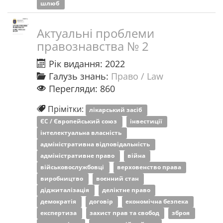
шлюб
Актуальні проблеми
правознавства № 2
Рік видання: 2022
Галузь знань:
Право / Law
Перегляди: 860
Прімітки:
лікарський засіб
ЄС / Європейський союз
інвестиції
інтелектуальна власність
адміністративна відповідальність
адміністративне право
війна
військовослужбовці
верховенство права
виробництво
воєнний стан
діджиталізація
деліктне право
демократія
договір
економічна безпека
експертиза
захист прав та свобод
зброя