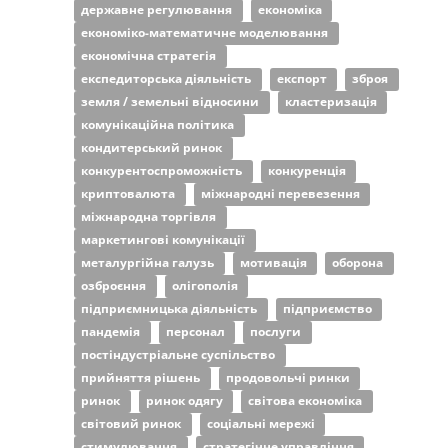
державне регулювання
економіка
економіко-математичне моделювання
економічна стратегія
експедиторська діяльність
експорт
зброя
земля / земельні відносини
кластеризація
комунікаційна політика
кондитерський ринок
конкурентоспроможність
конкуренція
криптовалюта
міжнародні перевезення
міжнародна торгівля
маркетингові комунікації
металургійна галузь
мотивація
оборона
озброєння
олігополія
підприємницька діяльність
підприємство
пандемія
персонал
послуги
постіндустріальне суспільство
прийняття рішень
продовольчі ринки
ринок
ринок одягу
світова економіка
світовий ринок
соціальні мережі
стимулювання
стратегічне управління