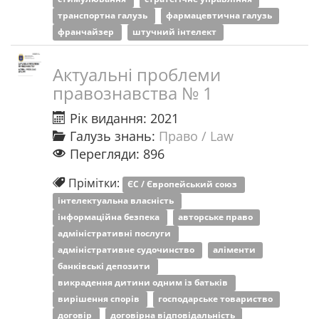
транспортна галузь
фармацевтична галузь
франчайзер
штучний інтелект
Актуальні проблеми
правознавства № 1
Рік видання: 2021
Галузь знань:
Право / Law
Перегляди: 896
Прімітки:
ЄС / Європейський союз
інтелектуальна власність
інформаційна безпека
авторське право
адміністративні послуги
адміністративне судочинство
аліменти
банківські депозити
викрадення дитини одним із батьків
вирішення спорів
господарське товариство
договір
договірна відповідальність