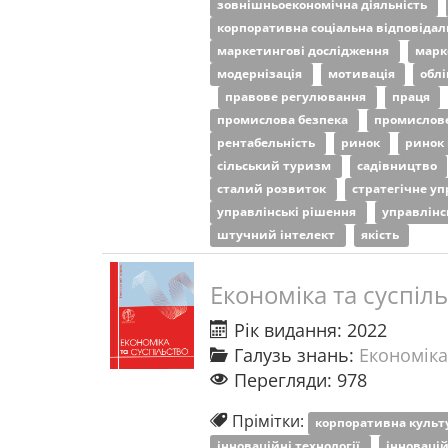
зовнішньоекономічна діяльність
корпоративна соціальна відповідал
маркетингові дослідження
марк
модернізація
мотивація
обл
правове регулювання
праця
промислова безпека
промислов
рентабельність
ринок
ринок
сільський туризм
садівництво
сталий розвиток
стратегічне у
управлінські рішення
управлінс
штучний інтелект
якість
Економіка та суспіл
Рік видання: 2022
Галузь знань:
Економіка
Перегляди: 978
Прімітки:
корпоративна куль
інноваційні технології
інновацій