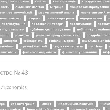
кадрова політика
капітал
кластеризація
конкурентоспром
ьність
людський капітал
міграція
місцеве самоврядування
етингові комунікації
маркетинговий аналіз
маркетинговий а
ікова політика
оборона
освітня програма
підприємство
прогнозування
продовольчі товари
проектування
прожит
е підприємство
публічне адміністрування
публічне управлінн
 праці
розвиток
розвиток продуктивних сил
роздрібна тор
синергія
собівартість
соціальні мережі
соціальна відпові
правління
страхові компанії
судова експертиза
торгівля
ький облік
фінансова надійність
фінансове управління
циф
ьство № 43
 / Economics
тура
євроінтеграція
імпорт
інвестиційна політика
інклю
на діяльність
інноваційний розвиток
іноземний капітал
ін