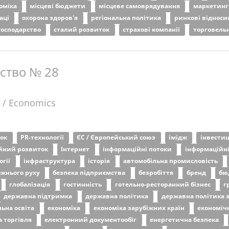
оміка
місцеві бюджети
місцеве самоврядування
маркетин
аці
охорона здоров'я
регіональна політика
ринкові віднос
 господарство
сталий розвиток
страхові компанії
торговель
ьство № 28
 / Economics
ток
PR-технології
ЄС / Європейський союз
імідж
інвестиц
ійний розвиток
Інтернет
інформаційні потоки
інформаційн
огії
інфраструктура
історія
автомобільна промисловість
ожнього руху
безпека підприємства
безробіття
бренд
бю
глобалізація
гостинність
готельно-ресторанний бізнес
г
державна підтримка
державна політика
державна політика 
льна освіта
економіка
економіка зарубіжних країн
економіч
а торгівля
електронний документообіг
енергетична безпека