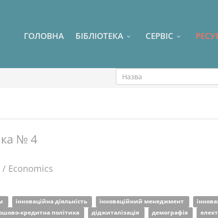
ГОЛОВНА
БІБЛІОТЕКА
СЕРВІС
РЕСУ
іка № 4
 / Economics
зм
інноваційна діяльність
інноваційний менеджмент
іннов
ошово-кредитна політика
діджиталізація
демографія
елект