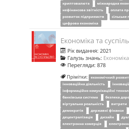
криптовалюта
міжнародна екон
нефінансова звітність
оплата пр
розвиток підприємств
сільське
цифрова економіка
Економіка та суспіл
Рік видання: 2021
Галузь знань:
Економіка
Перегляди: 878
Прімітки:
економічний розви
інноваційна діяльність
інновац
інформаційно комунікаційні технол
банківська система
безпека дор
віртуальна реальність
витрати
демократія
державні фінанси
децентралізація
дизайн
дуа
електронна комерція
електронн