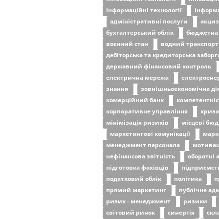
інформаційні технології
інформ
адміністративні послуги
акциз
бухгалтерський облік
бюджетна
воєнний стан
водний транспор
дебіторська та кредиторська заборг
державний фінансовий контроль
електрична мережа
електроене
знання
зовнішньоекономічна ді
комерційний банк
компетентні
корпоративне управління
криз
мінімізація ризиків
місцеві бю
маркетингові комунікації
марк
менеджмент персонала
мотива
нефінансова звітність
оборотні
підготовка фахівців
підприємст
податковий облік
політика
п
прямий маркетинг
публічне ад
ризик - менеджмент
ризики
світовий ринок
синергія
скл