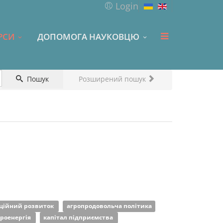
Login
РСИ
ДОПОМОГА НАУКОВЦЮ
Пошук
Розширений пошук
аційний розвиток
агропродовольча політика
роенергія
капітал підприємства