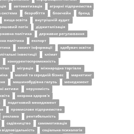
ація
автоматизація
аграрні підприємства
а система
безробіття
блокчейн
бренд
вища освіта
внутрішній аудит
рошовий потік
діджиталізація
ржавна політика
державне регулювання
чна політика
експорт
етика
захист інформації
здобувач освіти
апітальні інвестиції
клімат
р
конкурентоспроможність
пітал
міграція
міжнародна торгівля
міка
малий та середній бізнес
маркетинг
ння
машинобудівна галузь
менеджмент
ні активи
нерухомість
світа
охорона здоров'я
а
податковий менеджмент
ня
промислове підприємство
реклама
рентабельність
садівництво
самомотивація
а відповідальність
соціальна психологія