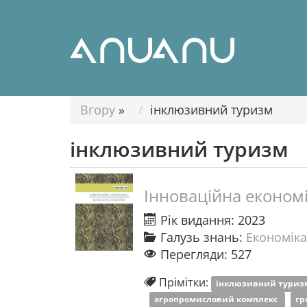
Вгору
»
інклюзивний туризм
інклюзивний туризм
Інноваційна економ
Рік видання: 2023
Галузь знань:
Економіка
Перегляди: 527
Прімітки:
інклюзивний тури
агропромисловий комплекс
гр