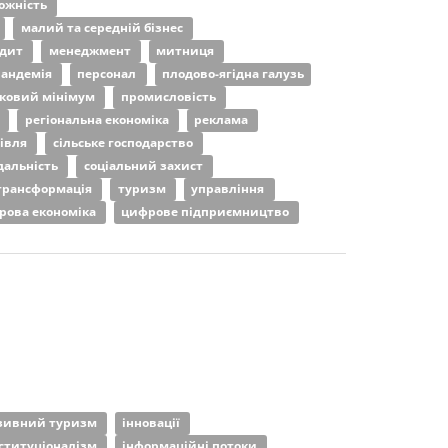
ожність
малий та середній бізнес
удит
менеджмент
митниця
пандемія
персонал
плодово-ягідна галузь
ковий мінімум
промисловість
я
регіональна економіка
реклама
гівля
сільське господарство
дальність
соціальний захист
трансформація
туризм
управління
рова економіка
цифрове підприємництво
зивний туризм
інновації
ституціоналізм
інформаційні потоки