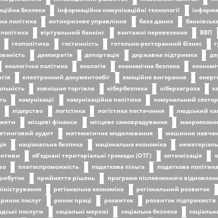
аційна безпека
інформаційно комунікаційні технології
інформ
на політика
антикризове управління
база даних
банківськ
 політика
віртуальний банкінг
вантажні перевезення
ВВП
т
геополітика
гостинність
готельно-ресторанний бізнес
г
ованість
демократія
депортація
державна підтримка
де
екологічна політика
екологія
економічна безпека
економі
ргія
електронний документообіг
емоційне вигорання
енерг
яльність
зовнішня торгівля
кібербезпека
кіберзагроза
к
сть
комунікації
комунікаційна політика
комунальний секто
а
лідерство
логістика
логістика постачання
людський ка
джети
місцеві фінанси
місцеве самоврядування
макроеконо
етинговий аудит
математичне моделювання
машинне навча
ція
національна безпека
національна економіка
нематеріаль
 активи
об’єднані територіальні громади (ОТГ)
оптимізація
о
во
платоспроможність
податкова пільга
податкова політик
рибуток
прийняття рішень
програма післявоєнного відновлен
міністрування
регіональна економіка
регіональний розвиток
ринок послуг
ринок праці
розвиток
розвиток підприємств
адські послуги
соціальні мережі
соціальна безпека
соціальн