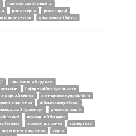
г
національна економіка
ини
ринок зерна
ринок праці
не підприємство
фінансова стійкість
ії
інклюзивний туризм
і системи
інформаційне суспільство
аграрний сектор
антикризове управління
джетна політика
військовослужбовці
ромадський транспорт
діджиталізація
зайнятості
державний бюджет
на безпека
економічна криза
експертиза
енергетична політика
зерно