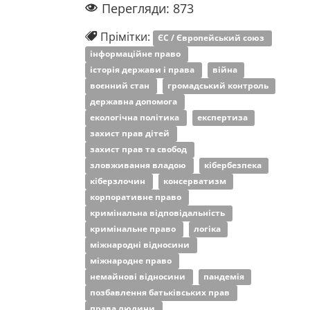
Перегляди: 873
Прімітки:
ЄС / Європейський союз
інформаційне право
історія держави і права
війна
воєнний стан
громадський контроль
державна допомога
екологічна політика
експертиза
захист прав дітей
захист прав та свобод
зловживання владою
кібербезпека
кіберзлочин
консерватизм
корпоративне право
кримінальна відповідальність
кримінальне право
логіка
міжнародні відносини
міжнародне право
немайнові відносини
пандемія
позбавлення батьківських прав
права людини