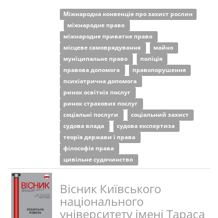
Міжнародна конвенція про захист рослин
міжнародне право
міжнародне приватне право
місцеве самоврядування
майно
муніципальне право
поліція
правова допомога
правопорушення
психіатрична допомога
ринок освітніх послуг
ринок страхових послуг
соціальні послуги
соціальний захист
судова влада
судова експертиза
теорія держави і права
філософія права
цивільне судочинство
Вісник Київського
національного
університету імені Тараса