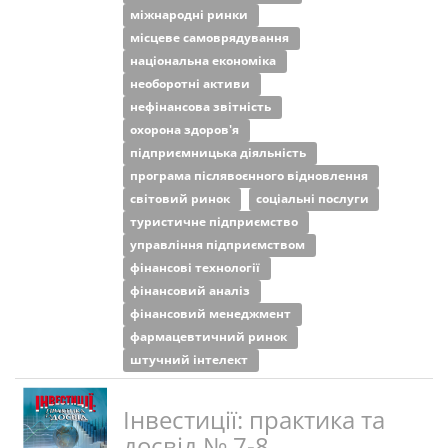
міжнародні ринки
місцеве самоврядування
національна економіка
необоротні активи
нефінансова звітність
охорона здоров'я
підприємницька діяльність
програма післявоєнного відновлення
світовий ринок
соціальні послуги
туристичне підприємство
управління підприємством
фінансові технології
фінансовий аналіз
фінансовий менеджмент
фармацевтичний ринок
штучний інтелект
Інвестиції: практика та
досвід № 7-8