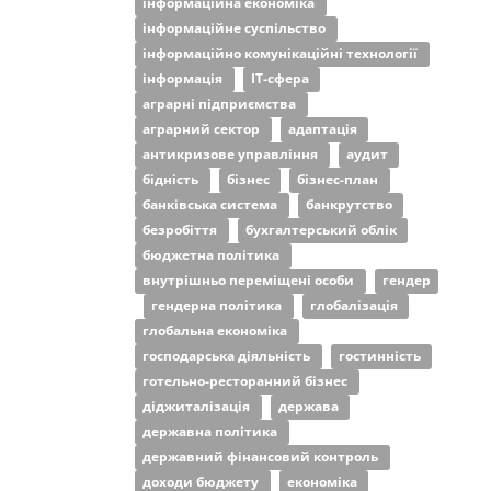
інформаційна економіка
інформаційне суспільство
інформаційно комунікаційні технології
інформація
ІТ-сфера
аграрні підприємства
аграрний сектор
адаптація
антикризове управління
аудит
бідність
бізнес
бізнес-план
банківська система
банкрутство
безробіття
бухгалтерський облік
бюджетна політика
внутрішньо переміщені особи
гендер
гендерна політика
глобалізація
глобальна економіка
господарська діяльність
гостинність
готельно-ресторанний бізнес
діджиталізація
держава
державна політика
державний фінансовий контроль
доходи бюджету
економіка