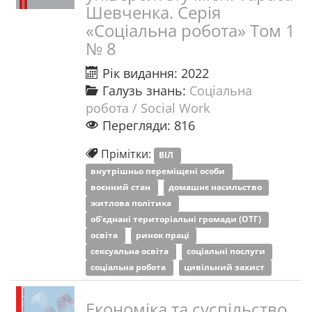
Шевченка. Серія
«Соціальна робота» Том 1
№ 8
Рік видання: 2022
Галузь знань:
Соціальна
робота / Social Work
Перегляди: 816
Прімітки:
ВІЛ
внутрішньо переміщені особи
воєнний стан
домашнє насильство
житлова політика
об’єднані територіальні громади (ОТГ)
освіта
ринок праці
сексуальна освіта
соціальні послуги
соціальна робота
цивільний захист
Економіка та суспільство