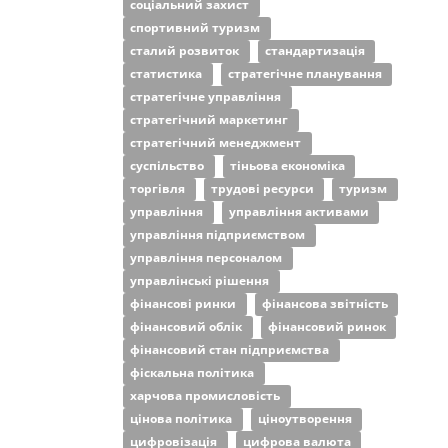
соціальний захист
спортивний туризм
сталий розвиток
стандартизація
статистика
стратегічне планування
стратегічне управління
стратегічний маркетинг
стратегічний менеджмент
суспільство
тіньова економіка
торгівля
трудові ресурси
туризм
управління
управління активами
управління підприємством
управління персоналом
управлінські рішення
фінансові ринки
фінансова звітність
фінансовий облік
фінансовий ринок
фінансовий стан підприємства
фіскальна політика
харчова промисловість
цінова політика
ціноутворення
цифровізація
цифрова валюта