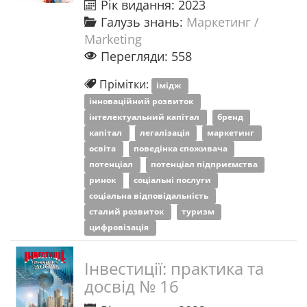
Рік видання: 2023
Галузь знань:
Маркетинг /
Marketing
Перегляди: 558
Прімітки:
імідж
інноваційний розвиток
інтелектуальний капітал
бренд
капітал
легалізація
маркетинг
освіта
поведінка споживача
потенціал
потенціал підприємства
ринок
соціальні послуги
соціальна відповідальність
сталий розвиток
туризм
цифровізація
Інвестиції: практика та
досвід № 16