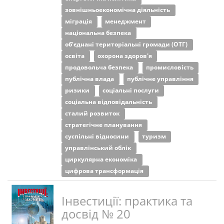
зовнішньоекономічна діяльність
міграція
менеджмент
національна безпека
об’єднані територіальні громади (ОТГ)
освіта
охорона здоров'я
продовольча безпека
промисловість
публічна влада
публічне управління
ризики
соціальні послуги
соціальна відповідальність
сталий розвиток
стратегічне планування
суспільні відносини
туризм
управлінський облік
циркулярна економіка
цифрова трансформація
Інвестиції: практика та
досвід № 20