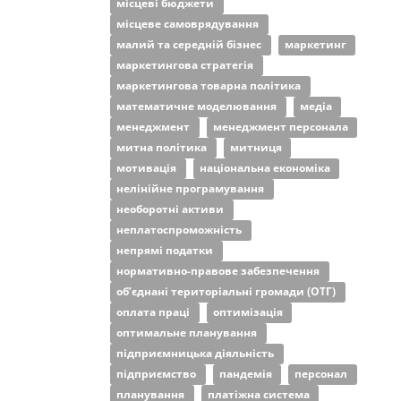
місцеві бюджети
місцеве самоврядування
малий та середній бізнес
маркетинг
маркетингова стратегія
маркетингова товарна політика
математичне моделювання
медіа
менеджмент
менеджмент персонала
митна політика
митниця
мотивація
національна економіка
нелінійне програмування
необоротні активи
неплатоспроможність
непрямі податки
нормативно-правове забезпечення
об’єднані територіальні громади (ОТГ)
оплата праці
оптимізація
оптимальне планування
підприємницька діяльність
підприємство
пандемія
персонал
планування
платіжна система