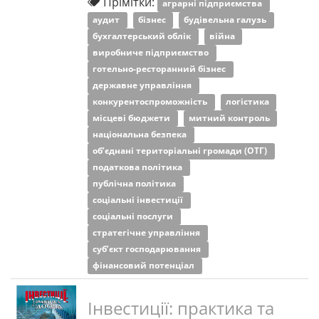
Прімітки:
аграрні підприємства
аудит
бізнес
будівельна галузь
бухгалтерський облік
війна
виробниче підприємство
готельно-ресторанний бізнес
державне управління
конкурентоспроможність
логістика
місцеві бюджети
митний контроль
національна безпека
об’єднані територіальні громади (ОТГ)
податкова політика
публічна політика
соціальні інвестиції
соціальні послуги
стратегічне управління
суб’єкт господарювання
фінансовий потенціал
Інвестиції: практика та