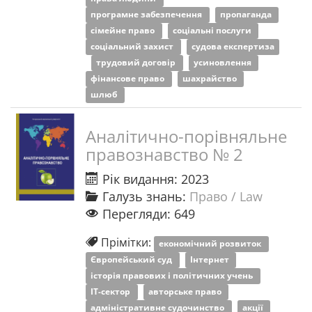
програмне забезпечення
пропаганда
сімейне право
соціальні послуги
соціальний захист
судова експертиза
трудовий договір
усиновлення
фінансове право
шахрайство
шлюб
Аналітично-порівняльне
правознавство № 2
Рік видання: 2023
Галузь знань:
Право / Law
Перегляди: 649
Прімітки:
економічний розвиток
Європейський суд
Інтернет
історія правових і політичних учень
ІТ-сектор
авторське право
адміністративне судочинство
акції