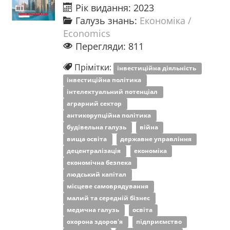
Рік видання: 2023
Галузь знань:
Економіка /
Economics
Перегляди: 811
Прімітки:
інвестиційна діяльність
інвестиційна політика
інтелектуальний потенціал
аграрний сектор
антикорупційна політика
будівельна галузь
війна
вища освіта
державне управління
децентралізація
економіка
економічна безпека
людський капітал
місцеве самоврядування
малий та середній бізнес
медична галузь
освіта
охорона здоров'я
підприємство