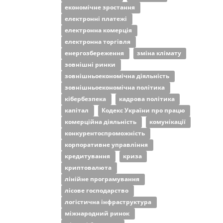
економічне зростання
електронні платежі
електронна комерція
електронна торгівля
енергозбереження
зміна клімату
зовнішні ринки
зовнішньоекономічна діяльність
зовнішньоекономічна політика
кібербезпека
кадрова політика
капітал
Кодекс України про працю
комерційна діяльність
комунікації
конкурентоспроможність
корпоративне управління
кредитування
криза
криптовалюта
лінійне програмування
лісове господарство
логістична інфраструктура
міжнародний ринок