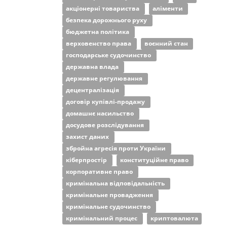
акціонерні товариства
аліменти
безпека дорожнього руху
бюджетна політика
верховенство права
воєнний стан
господарське судочинство
державна влада
державне регулювання
децентралізація
договір купівлі-продажу
домашнє насильство
досудове розслідування
захист даних
збройна агресія проти України
кіберпростір
конституційне право
корпоративне право
кримінальна відповідальність
кримінальне провадження
кримінальне судочинство
кримінальний процес
криптовалюта