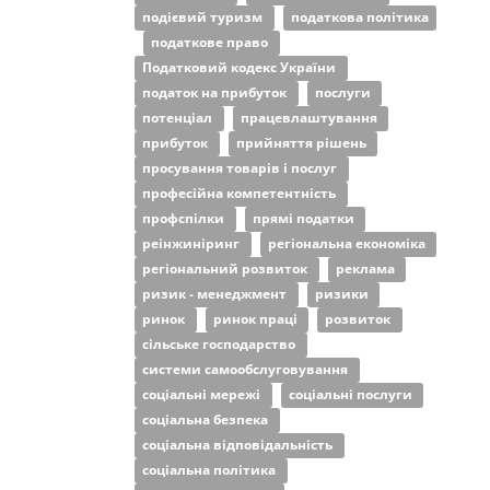
подієвий туризм
податкова політика
податкове право
Податковий кодекс України
податок на прибуток
послуги
потенціал
працевлаштування
прибуток
прийняття рішень
просування товарів і послуг
професійна компетентність
профспілки
прямі податки
реінжиніринг
регіональна економіка
регіональний розвиток
реклама
ризик - менеджмент
ризики
ринок
ринок праці
розвиток
сільське господарство
системи самообслуговування
соціальні мережі
соціальні послуги
соціальна безпека
соціальна відповідальність
соціальна політика