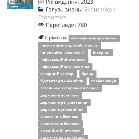
Рік видання: 2023
Галузь знань:
Економіка /
Economics
Перегляди: 760
Прімітки:
економічний розвиток
інвестиційна привабливість
інноваційні технології
Інтернет
інформаційні системи
інформаційна економіка
аграрний сектор
бренд
бухгалтерський облік
глобалізація
готельно-ресторанний бізнес
державна політика
державне регулювання
державне управління
екологічна безпека
економічна безпека
емоційний інтелект
енергетична політика