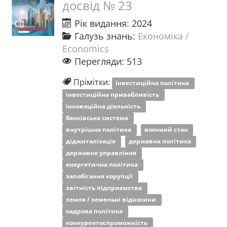
досвід № 23
Рік видання: 2024
Галузь знань:
Економіка /
Economics
Перегляди: 513
Прімітки:
інвестиційна політика
інвестиційна привабливість
інноваційна діяльність
банківська система
внутрішня політика
воєнний стан
діджиталізація
державна політика
державне управління
енергетична політика
запобігання корупції
звітність підприємства
земля / земельні відносини
кадрова політика
конкурентоспроможність