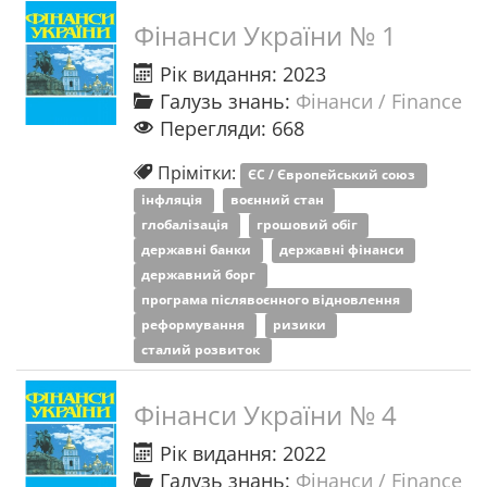
Фінанси України № 1
Рік видання: 2023
Галузь знань:
Фінанси / Finance
Перегляди: 668
Прімітки:
ЄС / Європейський союз
інфляція
воєнний стан
глобалізація
грошовий обіг
державні банки
державні фінанси
державний борг
програма післявоєнного відновлення
реформування
ризики
сталий розвиток
Фінанси України № 4
Рік видання: 2022
Галузь знань:
Фінанси / Finance