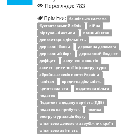
Перегляди: 783
Прімітки:
банківська система
бухгалтерський облік
війна
віртуальні активи
воєнний стан
депозитарна діяльність
державні банки
державна допомога
державний борг
державний бюджет
дефіцит
залучення коштів
захист критичної інфраструктури
збройна агресія проти України
капітал
кредитна діяльність
криптовалюта
податкова пільга
податок
Податок на додану вартість (ПДВ)
податок на прибуток
позика
реструктуризація боргу
фінансова допомога зарубіжних країн
фінансова звітність