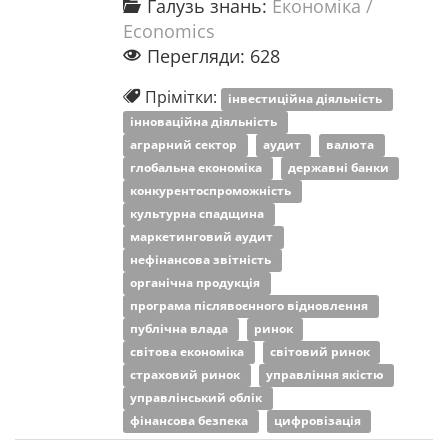
Галузь знань:
Економіка /
Economics
Перегляди: 628
Прімітки:
інвестиційна діяльність
інноваційна діяльність
аграрний сектор
аудит
валюта
глобальна економіка
державні банки
конкурентоспроможність
культурна спадщина
маркетинговий аудит
нефінансова звітність
органічна продукція
програма післявоєнного відновлення
публічна влада
ринок
світова економіка
світовий ринок
страховий ринок
управління якістю
управлінський облік
фінансова безпека
цифровізація