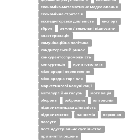
економіко-математичне моделювання
економічна стратегія
експедиторська діяльність
експорт
зброя
земля / земельні відносини
кластеризація
комунікаційна політика
кондитерський ринок
конкурентоспроможність
конкуренція
криптовалюта
міжнародні перевезення
міжнародна торгівля
маркетингові комунікації
металургійна галузь
мотивація
оборона
озброєння
олігополія
підприємницька діяльність
підприємство
пандемія
персонал
послуги
постіндустріальне суспільство
прийняття рішень