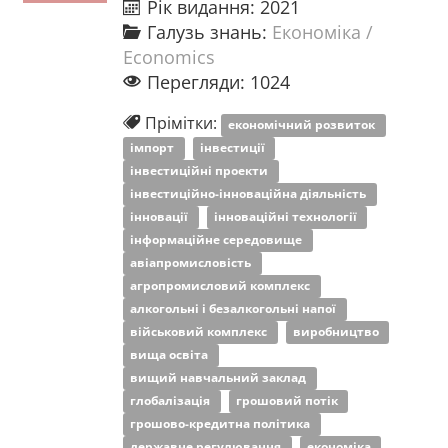
Рік видання: 2021
Галузь знань:
Економіка /
Economics
Перегляди: 1024
Прімітки:
економічний розвиток
імпорт
інвестиції
інвестиційні проекти
інвестиційно-інноваційна діяльність
інновації
інноваційні технології
інформаційне середовище
авіапромисловість
агропромисловий комплекс
алкогольні і безалкогольні напої
військовий комплекс
виробництво
вища освіта
вищий навчальний заклад
глобалізація
грошовий потік
грошово-кредитна політика
державне регулювання
економіка