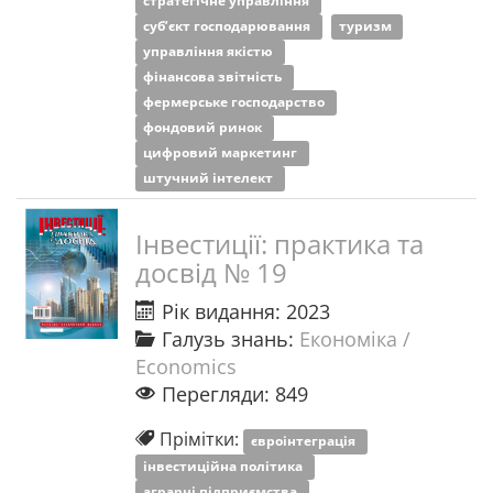
стратегічне управління
суб’єкт господарювання
туризм
управління якістю
фінансова звітність
фермерське господарство
фондовий ринок
цифровий маркетинг
штучний інтелект
Інвестиції: практика та
досвід № 19
Рік видання: 2023
Галузь знань:
Економіка /
Economics
Перегляди: 849
Прімітки:
євроінтеграція
інвестиційна політика
аграрні підприємства