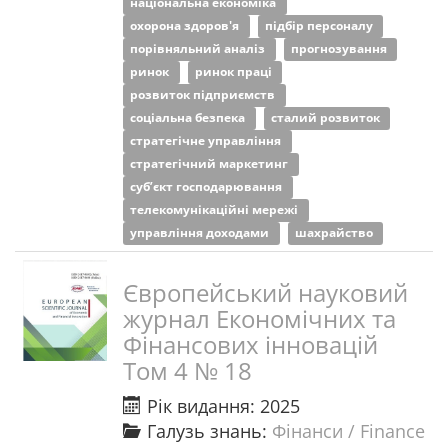
національна економіка
охорона здоров'я
підбір персоналу
порівняльний аналіз
прогнозування
ринок
ринок праці
розвиток підприємств
соціальна безпека
сталий розвиток
стратегічне управління
стратегічний маркетинг
суб’єкт господарювання
телекомунікаційні мережі
управління доходами
шахрайство
Європейський науковий
журнал Економічних та
Фінансових інновацій
Том 4 № 18
Рік видання: 2025
Галузь знань:
Фінанси / Finance