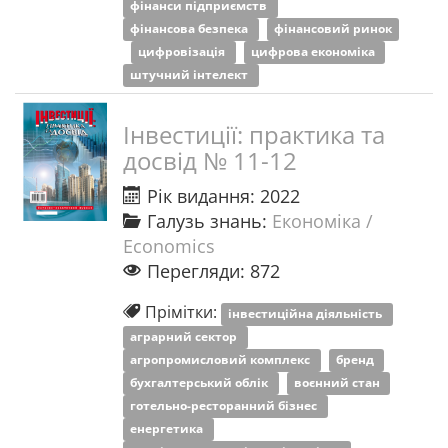
фінанси підприємств
фінансова безпека
фінансовий ринок
цифровізація
цифрова економіка
штучний інтелект
Інвестиції: практика та
досвід № 11-12
Рік видання: 2022
Галузь знань:
Економіка /
Economics
Перегляди: 872
Прімітки:
інвестиційна діяльність
аграрний сектор
агропромисловий комплекс
бренд
бухгалтерський облік
воєнний стан
готельно-ресторанний бізнес
енергетика