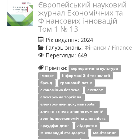
Європейський науковий
журнал Економічних та
Фінансових інновацій
Том 1 № 13
Рік видання: 2024
Галузь знань:
Фінанси / Finance
Перегляди: 649
Прімітки:
корпоративна культура
імпорт
інформаційні технології
бренд
грошовий потік
економічна безпека
експорт
електронна торгівля
електронний документообіг
злиття та поглинання компаній
зовнішньоекономічна діяльність
краудфандинг
лідерство
міжнародні стандарти
моніторинг