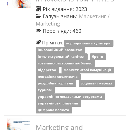
Рік видання: 2023
Галузь знань:
Маркетинг /
Marketing
Перегляди: 460
Прімітки:
корпоративна культура
інноваційний розвиток
інтелектуальний капітал
бренд
готельно-ресторанний бізнес
лідерство
маркетингові комунікації
поведінка споживача
роздрібна торгівля
соціальні мережі
туризм
управління людськими ресурсами
управлінські рішення
цифрова валюта
Marketing and