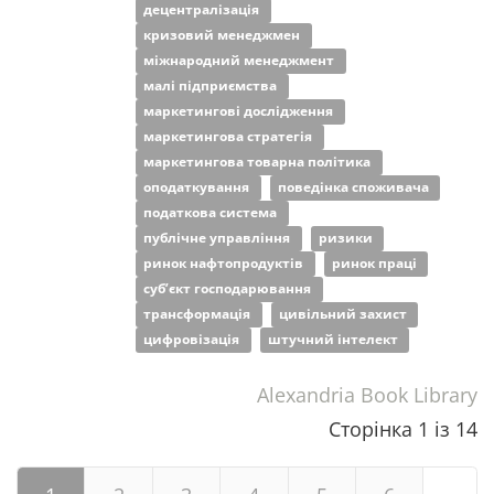
децентралізація
кризовий менеджмен
міжнародний менеджмент
малі підприємства
маркетингові дослідження
маркетингова стратегія
маркетингова товарна політика
оподаткування
поведінка споживача
податкова система
публічне управління
ризики
ринок нафтопродуктів
ринок праці
суб’єкт господарювання
трансформація
цивільний захист
цифровізація
штучний інтелект
Alexandria Book Library
Сторінка 1 із 14