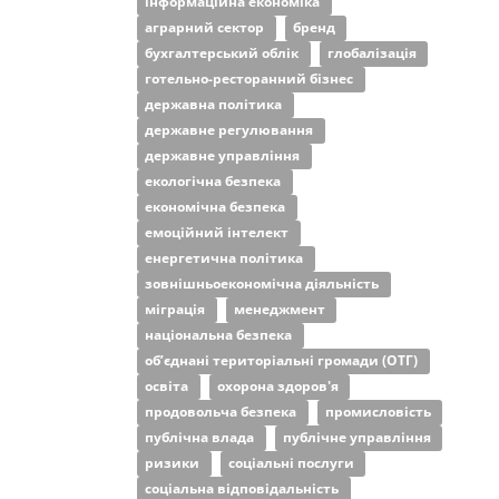
інформаційна економіка
аграрний сектор
бренд
бухгалтерський облік
глобалізація
готельно-ресторанний бізнес
державна політика
державне регулювання
державне управління
екологічна безпека
економічна безпека
емоційний інтелект
енергетична політика
зовнішньоекономічна діяльність
міграція
менеджмент
національна безпека
об’єднані територіальні громади (ОТГ)
освіта
охорона здоров'я
продовольча безпека
промисловість
публічна влада
публічне управління
ризики
соціальні послуги
соціальна відповідальність