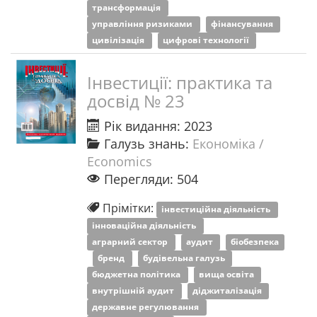
трансформація
управління ризиками
фінансування
цивілізація
цифрові технології
Інвестиції: практика та
досвід № 23
Рік видання: 2023
Галузь знань:
Економіка /
Economics
Перегляди: 504
Прімітки:
інвестиційна діяльність
інноваційна діяльність
аграрний сектор
аудит
біобезпека
бренд
будівельна галузь
бюджетна політика
вища освіта
внутрішній аудит
діджиталізація
державне регулювання