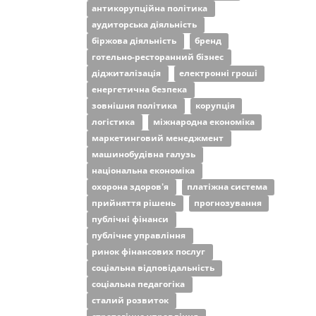
антикорупційна політика
аудиторська діяльність
біржова діяльність
бренд
готельно-ресторанний бізнес
діджиталізація
електронні гроші
енергетична безпека
зовнішня політика
корупція
логістика
міжнародна економіка
маркетинговий менеджмент
машинобудівна галузь
національна економіка
охорона здоров'я
платіжна система
прийняття рішень
прогнозування
публічні фінанси
публічне управління
ринок фінансових послуг
соціальна відповідальність
соціальна педагогіка
сталий розвиток