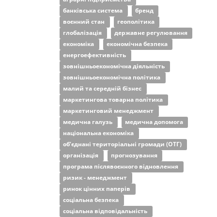
банківська система
бренд
воєнний стан
геополітика
глобалізація
державне регулювання
економіка
економічна безпека
енергоефективність
зовнішньоекономічна діяльність
зовнішньоекономічна політика
малий та середній бізнес
маркетингова товарна політика
маркетинговий менеджмент
медична галузь
медична допомога
національна економіка
об’єднані територіальні громади (ОТГ)
організація
прогнозування
програма післявоєнного відновлення
ризик - менеджмент
ринок цінних паперів
соціальна безпека
соціальна відповідальність