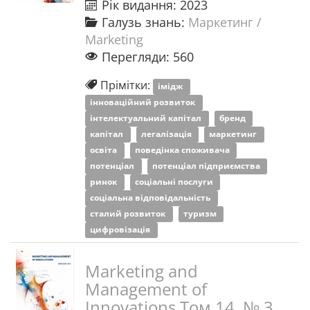
Рік видання: 2023
Галузь знань:
Маркетинг /
Marketing
Перегляди: 560
Прімітки:
імідж
інноваційний розвиток
інтелектуальний капітал
бренд
капітал
легалізація
маркетинг
освіта
поведінка споживача
потенціал
потенціал підприємства
ринок
соціальні послуги
соціальна відповідальність
сталий розвиток
туризм
цифровізація
Marketing and
Management of
Innovations Том 14. № 3