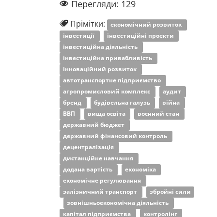
Перегляди: 129
Прімітки:
економічний розвиток
інвестиції
інвестиційні проекти
інвестиційна діяльність
інвестиційна привабливість
інноваційний розвиток
автотранспортне підприємство
агропромисловий комплекс
аудит
бренд
будівельна галузь
війна
ВВП
вища освіта
воєнний стан
державний бюджет
державний фінансовий контроль
децентралізація
дистанційне навчання
додана вартість
економіка
економічне регулювання
залізничний транспорт
збройні сили
зовнішньоекономічна діяльність
капітал підприємства
контролінг