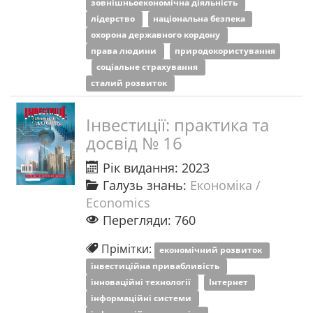
зовнішньоекономічна діяльність
лідерство
національна безпека
охорона державного кордону
права людини
природокористування
соціальне страхування
сталий розвиток
Інвестиції: практика та
досвід № 16
Рік видання: 2023
Галузь знань:
Економіка /
Economics
Перегляди: 760
Прімітки:
економічний розвиток
інвестиційна привабливість
інноваційні технології
Інтернет
інформаційні системи