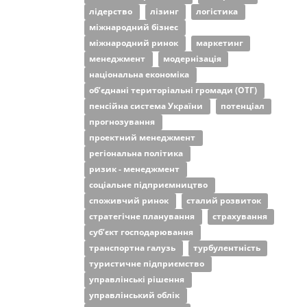
лідерство
лізинг
логістика
міжнародний бізнес
міжнародний ринок
маркетинг
менеджмент
модернізація
національна економіка
об’єднані територіальні громади (ОТГ)
пенсійна система України
потенціал
прогнозування
проектний менеджмент
регіональна політика
ризик - менеджмент
соціальне підприємництво
споживчий ринок
сталий розвиток
стратегічне планування
страхування
суб’єкт господарювання
транспортна галузь
турбулентність
туристичне підприємство
управлінські рішення
управлінський облік