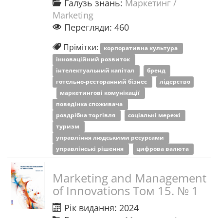
Галузь знань:
Маркетинг /
Marketing
Перегляди: 460
Прімітки:
корпоративна культура
інноваційний розвиток
інтелектуальний капітал
бренд
готельно-ресторанний бізнес
лідерство
маркетингові комунікації
поведінка споживача
роздрібна торгівля
соціальні мережі
туризм
управління людськими ресурсами
управлінські рішення
цифрова валюта
Marketing and Management
of Innovations Том 15. № 1
Рік видання: 2024