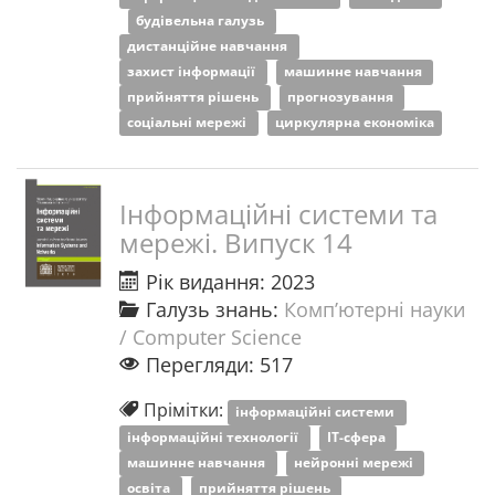
будівельна галузь
дистанційне навчання
захист інформації
машинне навчання
прийняття рішень
прогнозування
соціальні мережі
циркулярна економіка
Інформаційні системи та
мережі. Випуск 14
Рік видання: 2023
Галузь знань:
Комп’ютерні науки
/ Computer Science
Перегляди: 517
Прімітки:
інформаційні системи
інформаційні технології
ІТ-сфера
машинне навчання
нейронні мережі
освіта
прийняття рішень