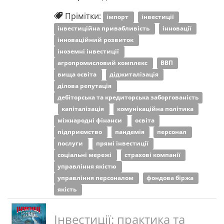
Прімітки:
імпорт
інвестиції
інвестиційна привабливість
інновації
інноваційний розвиток
іноземні інвестиції
агропромисловий комплекс
ВВП
вища освіта
діджиталізація
ділова репутація
дебіторська та кредиторська заборгованість
капіталізація
комунікаційна політика
міжнародні фінанси
освіта
підприємство
пандемія
персонал
послуги
прямі інвестиції
соціальні мережі
страхові компанії
управління якістю
управління персоналом
фондова біржа
якість
Інвестиції: практика та