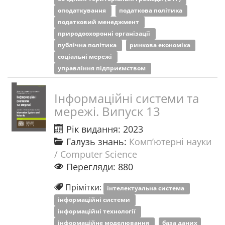
оподаткування
податкова політика
податковий менеджмент
природоохоронні організації
публічна політика
ринкова економіка
соціальні мережі
управління підприємством
Інформаційні системи та
мережі. Випуск 13
Рік видання: 2023
Галузь знань:
Комп’ютерні науки
/ Computer Science
Перегляди: 880
Прімітки:
інтелектуальна система
інформаційні системи
інформаційні технології
інформаційне моделювання
база даних