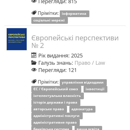
Перегляди: 815
Прімітки:
інформатика
соціальні мережі
Європейські перспективи
№ 2
Рік видання: 2025
Галузь знань:
Право / Law
Перегляди: 121
Прімітки:
управління відходами
ЄС / Європейський союз
інвестиції
інтелектуальна власність
історія держави і права
авторське право
адвокатура
адміністративні послуги
адміністративне право
банківська система
вища освіта