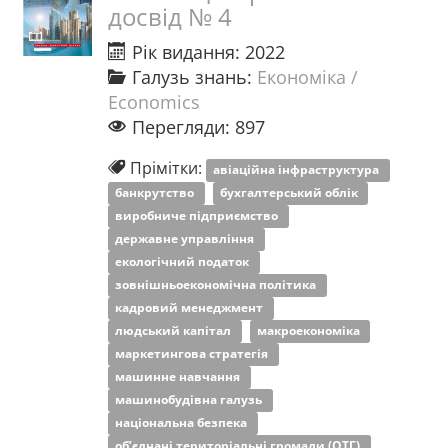
досвід № 4
Рік видання: 2022
Галузь знань:
Економіка /
Economics
Перегляди: 897
Прімітки:
авіаційна інфраструктура
банкрутство
бухгалтерський облік
виробниче підприємство
державне управління
екологічний податок
зовнішньоекономічна політика
кадровий менеджмент
людський капітал
макроекономіка
маркетингова стратегія
машинне навчання
машинобудівна галузь
національна безпека
об’єднані територіальні громади (ОТГ)