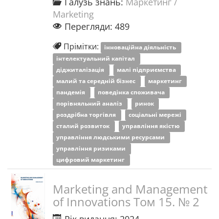
Галузь знань:
Маркетинг /
Marketing
Перегляди: 489
Прімітки:
інноваційна діяльність
інтелектуальний капітал
діджиталізація
малі підприємства
малий та середній бізнес
маркетинг
пандемія
поведінка споживача
порівняльний аналіз
ринок
роздрібна торгівля
соціальні мережі
сталий розвиток
управління якістю
управління людськими ресурсами
управління ризиками
цифровий маркетинг
Marketing and Management
of Innovations Том 15. № 2