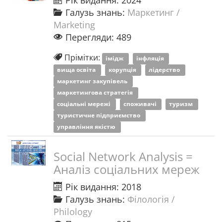
Рік видання: 2024
Галузь знань:
Маркетинг /
Marketing
Перегляди: 489
Прімітки:
імідж
інфляція
вища освіта
корупція
лідерство
маркетинг закупівель
маркетингова стратегія
соціальні мережі
споживачі
туризм
туристичне підприємство
управління якістю
Social Network Analysis =
Аналіз соціальних мереж
Рік видання: 2018
Галузь знань:
Філологія /
Philology