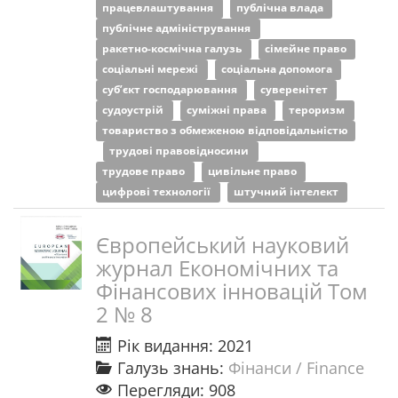
працевлаштування
публічна влада
публічне адміністрування
ракетно-космічна галузь
сімейне право
соціальні мережі
соціальна допомога
суб’єкт господарювання
суверенітет
судоустрій
суміжні права
тероризм
товариство з обмеженою відповідальністю
трудові правовідносини
трудове право
цивільне право
цифрові технології
штучний інтелект
Європейський науковий
журнал Економічних та
Фінансових інновацій Том
2 № 8
Рік видання: 2021
Галузь знань:
Фінанси / Finance
Перегляди: 908