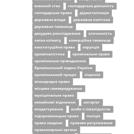
воєнний стан
господарська діяльність
господарське право
діджиталізація
державна влада
державна політика
державна таємниця
досудове розслідування
злочинність
зміна клімату
комерційна таємниця
конституційне право
корупція
криміналістика
кримінальне право
кримінальне провадження
Кримінальний кодекс України
кримінальний процес
ліцензія
міжнародне право
місцеве самоврядування
муніципальне право
немайнові відносини
нотаріат
оподаткування
особи з інвалідністю
підприємницьке право
поліція
права людини
правове регулювання
правоохоронні органи