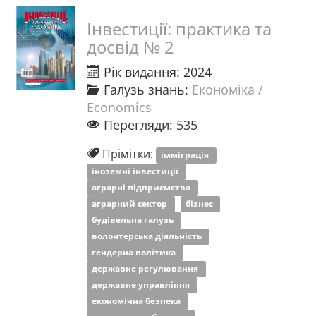
Інвестиції: практика та
досвід № 2
Рік видання: 2024
Галузь знань:
Економіка /
Economics
Перегляди: 535
Прімітки:
імміграція
іноземні інвестиції
аграрні підприємства
аграрний сектор
бізнес
будівельна галузь
волонтерська діяльність
гендерна політика
державне регулювання
державне управління
економічна безпека