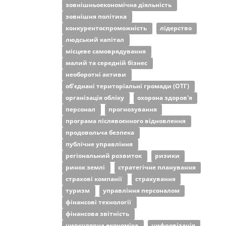
зовнішньоекономічна діяльність
зовнішня політика
конкурентоспроможність
лідерство
людський капітал
місцеве самоврядування
малий та середній бізнес
необоротні активи
об’єднані територіальні громади (ОТГ)
організація обліку
охорона здоров'я
персонал
прогнозування
програма післявоєнного відновлення
продовольча безпека
публічне управління
регіональний розвиток
ризики
ринок землі
стратегічне планування
страхові компанії
страхування
туризм
управління персоналом
фінансові технології
фінансова звітність
циркулярна економіка
цифровізація