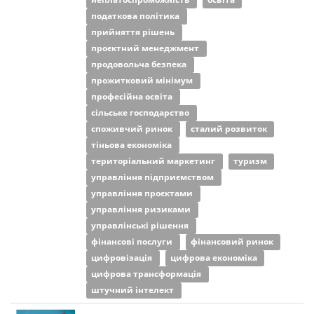
податкова політика
прийняття рішень
проєктний менеджмент
продовольча безпека
прожитковий мінімум
професійна освіта
сільське господарство
споживчий ринок
сталий розвиток
тіньова економіка
територіальний маркетинг
туризм
управління підприємством
управління проєктами
управління ризиками
управлінські рішення
фінансові послуги
фінансовий ринок
цифровізація
цифрова економіка
цифрова трансформація
штучний інтелект