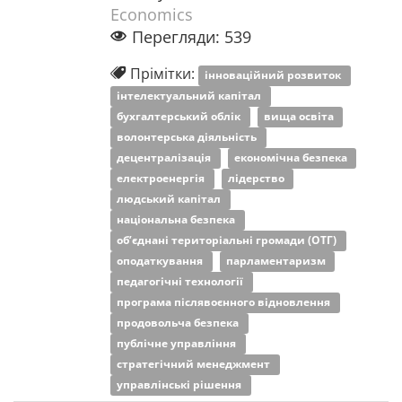
Economics
Перегляди: 539
Прімітки:
інноваційний розвиток
інтелектуальний капітал
бухгалтерський облік
вища освіта
волонтерська діяльність
децентралізація
економічна безпека
електроенергія
лідерство
людський капітал
національна безпека
об’єднані територіальні громади (ОТГ)
оподаткування
парламентаризм
педагогічні технології
програма післявоєнного відновлення
продовольча безпека
публічне управління
стратегічний менеджмент
управлінські рішення