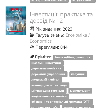
Інвестиції: практика та
досвід № 12
Рік видання: 2023
Галузь знань:
Економіка /
Economics
Перегляди: 844
Прімітки:
інноваційна діяльність
іноземні інвестиції
державна політика
державне управління
корупція
людський капітал
міжнародні організації
міжнародна торгівля
менеджмент
національна економіка
об’єднані територіальні громади (ОТГ)
охорона здоров'я
природні ресурси