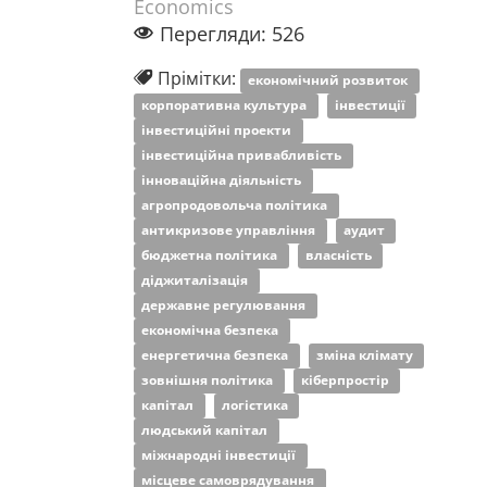
Economics
Перегляди: 526
Прімітки:
економічний розвиток
корпоративна культура
інвестиції
інвестиційні проекти
інвестиційна привабливість
інноваційна діяльність
агропродовольча політика
антикризове управління
аудит
бюджетна політика
власність
діджиталізація
державне регулювання
економічна безпека
енергетична безпека
зміна клімату
зовнішня політика
кіберпростір
капітал
логістика
людський капітал
міжнародні інвестиції
місцеве самоврядування