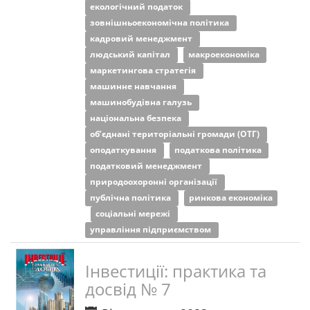
екологічний податок
зовнішньоекономічна політика
кадровий менеджмент
людський капітал
макроекономіка
маркетингова стратегія
машинне навчання
машинобудівна галузь
національна безпека
об’єднані територіальні громади (ОТГ)
оподаткування
податкова політика
податковий менеджмент
природоохоронні організації
публічна політика
ринкова економіка
соціальні мережі
управління підприємством
Інвестиції: практика та
досвід № 7