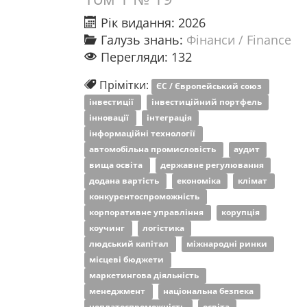
Рік видання: 2026
Галузь знань:
Фінанси / Finance
Перегляди: 132
Прімітки:
ЄС / Європейський союз
інвестиції
інвестиційний портфель
інновації
інтеграція
інформаційні технології
автомобільна промисловість
аудит
вища освіта
державне регулювання
додана вартість
економіка
клімат
конкурентоспроможність
корпоративне управління
корупція
коучинг
логістика
людський капітал
міжнародні ринки
місцеві бюджети
маркетингова діяльність
менеджмент
національна безпека
неплатоспроможність
освіта