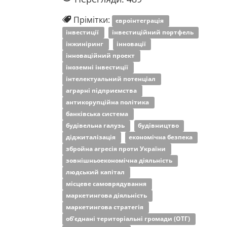
Прімітки:
євроінтеграція
інвестиції
інвестиційний портфель
інжиніринг
інновації
інноваційний проект
іноземні інвестиції
інтелектуальний потенціал
аграрні підприємства
антикорупційна політика
банківська система
будівельна галузь
будівництво
діджиталізація
економічна безпека
збройна агресія проти України
зовнішньоекономічна діяльність
людський капітал
місцеве самоврядування
маркетингова діяльність
маркетингова стратегія
об’єднані територіальні громади (ОТГ)