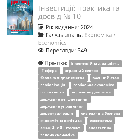
Інвестиції: практика та
досвід № 10
Рік видання: 2024
Галузь знань:
Економіка /
Economics
Перегляди: 549
Прімітки:
інвестиційна діяльність
ІТ-сфера
аграрний сектор
безпека підприємства
воєнний стан
глобалізація
глобальна економіка
гостинність
державна допомога
державне регулювання
державне управління
децентралізація
економічна безпека
економічна політика
екосистема
емоційний інтелект
енергетика
зелена економіка