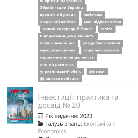
енергетична безпека
Збройні сили України
кредитний ризик
логістика
людський капітал
малі підприємства
малий та середній бізнес
освіта
підприємницька діяльність
паблік рилейшнз
роздрібна торгівля
саморегулювання
соціальна безпека
соціальна відповідальність
сталий розвиток
управлінський облік
фінанси
фінансова політика
Інвестиції: практика та
досвід № 20
Рік видання: 2023
Галузь знань:
Економіка /
Economics