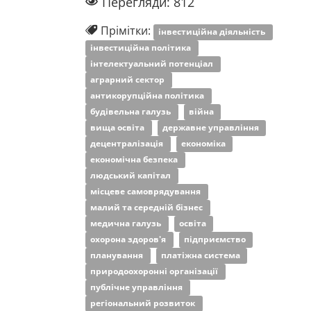
Перегляди: 812
Прімітки:
інвестиційна діяльність
інвестиційна політика
інтелектуальний потенціал
аграрний сектор
антикорупційна політика
будівельна галузь
війна
вища освіта
державне управління
децентралізація
економіка
економічна безпека
людський капітал
місцеве самоврядування
малий та середній бізнес
медична галузь
освіта
охорона здоров'я
підприємство
планування
платіжна система
природоохоронні організації
публічне управління
регіональний розвиток