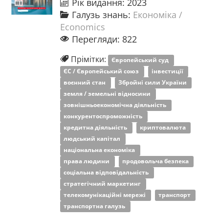
Рік видання: 2023
Галузь знань:
Економіка /
Economics
Перегляди: 822
Прімітки:
Європейський суд
ЄС / Європейський союз
інвестиції
воєнний стан
Збройні сили України
земля / земельні відносини
зовнішньоекономічна діяльність
конкурентоспроможність
кредитна діяльність
криптовалюта
людський капітал
національна економіка
права людини
продовольча безпека
соціальна відповідальність
стратегічний маркетинг
телекомунікаційні мережі
транспорт
транспортна галузь