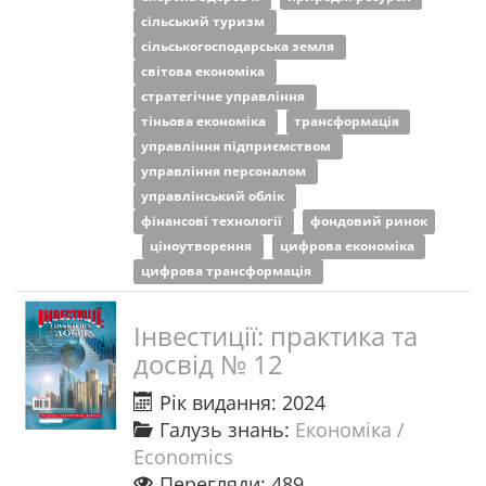
сільський туризм
сільськогосподарська земля
світова економіка
стратегічне управління
тіньова економіка
трансформація
управління підприємством
управління персоналом
управлінський облік
фінансові технології
фондовий ринок
ціноутворення
цифрова економіка
цифрова трансформація
Інвестиції: практика та
досвід № 12
Рік видання: 2024
Галузь знань:
Економіка /
Economics
Перегляди: 489