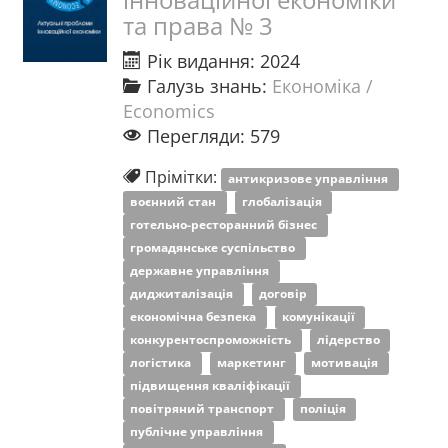
та права № 3
Рік видання: 2024
Галузь знань:
Економіка /
Economics
Перегляди: 579
Прімітки:
антикризове управління
воєнний стан
глобалізація
готельно-ресторанний бізнес
громадянське суспільство
державне управління
диджиталізація
договір
економічна безпека
комунікації
конкурентоспроможність
лідерство
логістика
маркетинг
мотивація
підвищення кваліфікації
повітряний транспорт
поліція
публічне управління