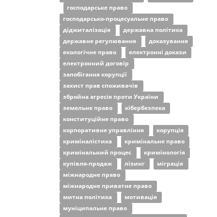
господарське право
господарсько-процесуальне право
діджиталізація
державна політика
державне регулювання
доказування
екологічне право
електронні докази
електронний договір
запобігання корупції
захист прав споживачів
збройна агресія проти України
земельне право
кібербезпека
конституційне право
корпоративне управління
корупція
криміналістика
кримінальне право
кримінальний процес
кримінологія
купівля-продаж
лізинг
міграція
міжнародне право
міжнародне приватне право
митна політика
мотивація
муніципальне право