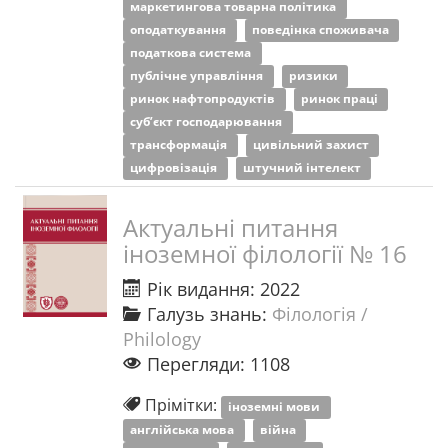
маркетингова товарна політика
оподаткування
поведінка споживача
податкова система
публічне управління
ризики
ринок нафтопродуктів
ринок праці
суб’єкт господарювання
трансформація
цивільний захист
цифровізація
штучний інтелект
Актуальні питання
іноземної філології № 16
Рік видання: 2022
Галузь знань:
Філологія /
Philology
Перегляди: 1108
Прімітки:
іноземні мови
англійська мова
війна