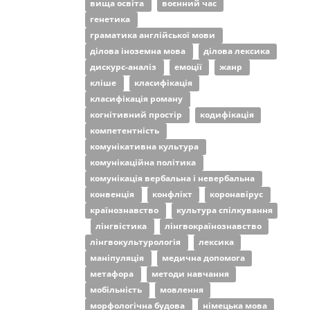
вища освіта
воєнний час
генетика
граматика англійської мови
ділова іноземна мова
ділова лексика
дискурс-аналіз
емоції
жанр
кліше
класифікація
класифікація роману
когнітивний простір
кодифікація
компетентність
комунікативна культура
комунікаційна політика
комунікація вербальна і невербальна
конвенція
конфлікт
коронавірус
країнознавство
культура спілкування
лінгвістика
лінгвокраїнознавство
лінгвокультурологія
лексика
маніпуляція
медична допомога
метафора
методи навчання
мобільність
мовлення
морфологічна будова
німецька мова