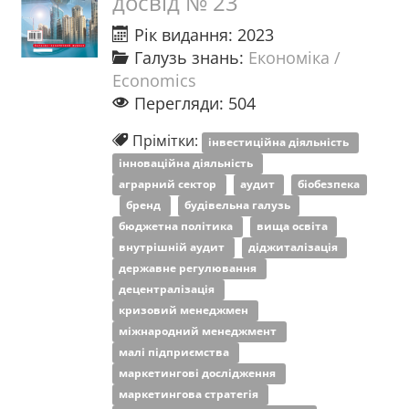
досвід № 23
Рік видання: 2023
Галузь знань:
Економіка /
Economics
Перегляди: 504
Прімітки:
інвестиційна діяльність
інноваційна діяльність
аграрний сектор
аудит
біобезпека
бренд
будівельна галузь
бюджетна політика
вища освіта
внутрішній аудит
діджиталізація
державне регулювання
децентралізація
кризовий менеджмен
міжнародний менеджмент
малі підприємства
маркетингові дослідження
маркетингова стратегія