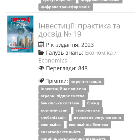
цифрова трансформація
Інвестиції: практика та
досвід № 19
Рік видання: 2023
Галузь знань:
Економіка /
Economics
Перегляди: 848
Прімітки:
євроінтеграція
інвестиційна політика
аграрні підприємства
банківська система
бренд
воєнний стан
геополітика
глобалізація
державне регулювання
економіка
економічна безпека
енергоефективність
зовнішньоекономічна діяльність