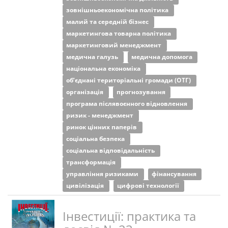
зовнішньоекономічна політика
малий та середній бізнес
маркетингова товарна політика
маркетинговий менеджмент
медична галузь
медична допомога
національна економіка
об’єднані територіальні громади (ОТГ)
організація
прогнозування
програма післявоєнного відновлення
ризик - менеджмент
ринок цінних паперів
соціальна безпека
соціальна відповідальність
трансформація
управління ризиками
фінансування
цивілізація
цифрові технології
Інвестиції: практика та