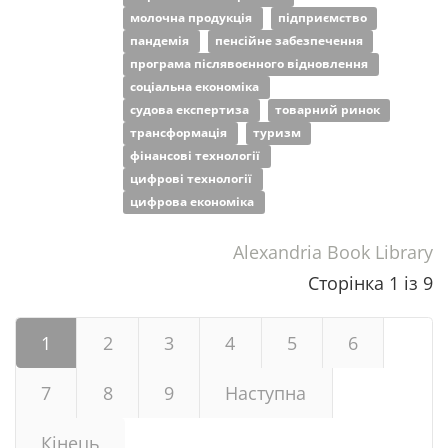
молочна продукція
підприємство
пандемія
пенсійне забезпечення
програма післявоєнного відновлення
соціальна економіка
судова експертиза
товарний ринок
трансформація
туризм
фінансові технології
цифрові технології
цифрова економіка
Alexandria Book Library
Сторінка 1 із 9
1
2
3
4
5
6
7
8
9
Наступна
Кінець