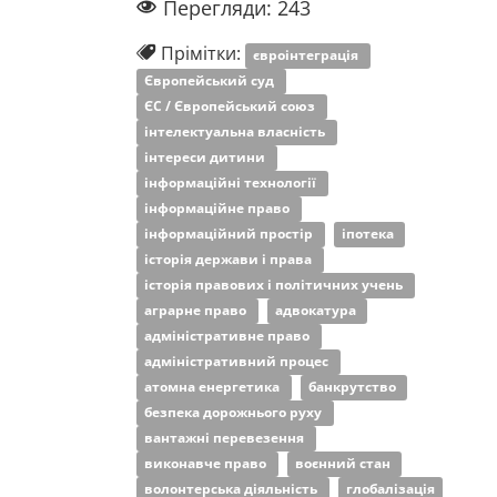
Перегляди: 243
Прімітки:
євроінтеграція
Європейський суд
ЄС / Європейський союз
інтелектуальна власність
інтереси дитини
інформаційні технології
інформаційне право
інформаційний простір
іпотека
історія держави і права
історія правових і політичних учень
аграрне право
адвокатура
адміністративне право
адміністративний процес
атомна енергетика
банкрутство
безпека дорожнього руху
вантажні перевезення
виконавче право
воєнний стан
волонтерська діяльність
глобалізація