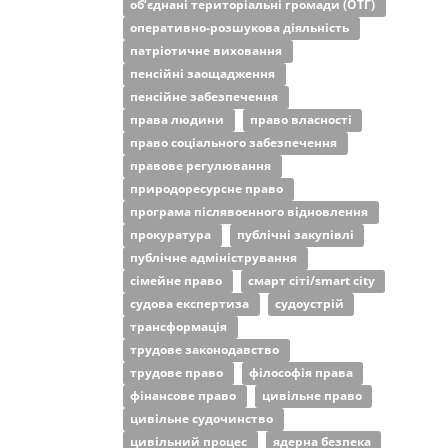
об’єднані територіальні громади (ОТГ)
оперативно-розшукова діяльність
патріотичне виховання
пенсійні заощадження
пенсійне забезпечення
права людини
право власності
право соціального забезпечення
правове регулювання
природоресурсне право
програма післявоєнного відновлення
прокуратура
публічні закупівлі
публічне адміністрування
сімейне право
смарт сіті/smart city
судова експертиза
судоустрій
трансформація
трудове законодавство
трудове право
філософія права
фінансове право
цивільне право
цивільне судочинство
цивільний процес
ядерна безпека