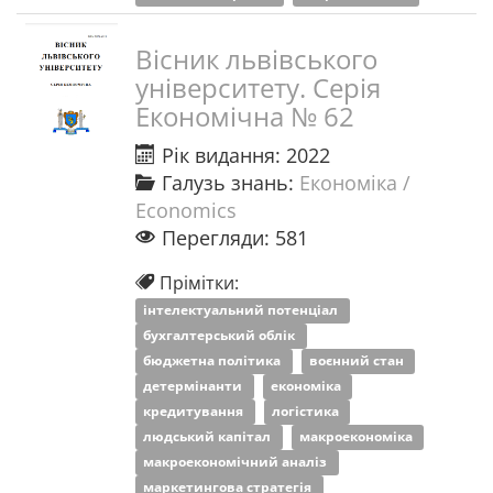
Вісник львівського
університету. Серія
Економічна № 62
Рік видання: 2022
Галузь знань:
Економіка /
Economics
Перегляди: 581
Прімітки:
інтелектуальний потенціал
бухгалтерський облік
бюджетна політика
воєнний стан
детермінанти
економіка
кредитування
логістика
людський капітал
макроекономіка
макроекономічний аналіз
маркетингова стратегія