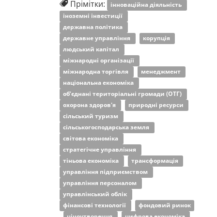
Прімітки:
інноваційна діяльність
іноземні інвестиції
державна політика
державне управління
корупція
людський капітал
міжнародні організації
міжнародна торгівля
менеджмент
національна економіка
об’єднані територіальні громади (ОТГ)
охорона здоров'я
природні ресурси
сільський туризм
сільськогосподарська земля
світова економіка
стратегічне управління
тіньова економіка
трансформація
управління підприємством
управління персоналом
управлінський облік
фінансові технології
фондовий ринок
ціноутворення
цифрова економіка