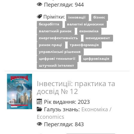
Перегляди: 944
Прімітки:
інновації
бізнес
безробіття
валютні відносини
валютний ринок
економіка
енергоефективність
менеджмент
ринок праці
трансформація
управлінські рішення
цифрові технології
цифровізація
штучний інтелект
Інвестиції: практика та
досвід № 12
Рік видання: 2023
Галузь знань:
Економіка /
Economics
Перегляди: 843