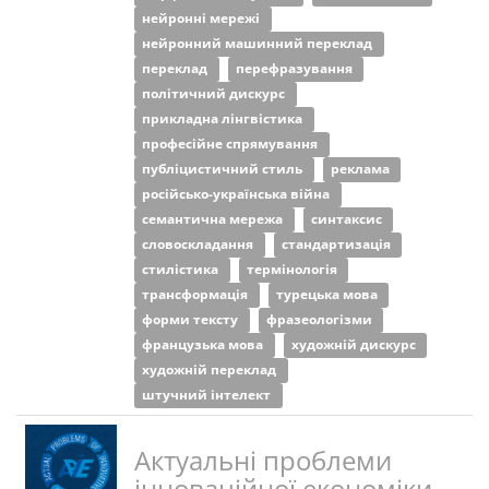
нейронні мережі
нейронний машинний переклад
переклад
перефразування
політичний дискурс
прикладна лінгвістика
професійне спрямування
публіцистичний стиль
реклама
російсько-українська війна
семантична мережа
синтаксис
словоскладання
стандартизація
стилістика
термінологія
трансформація
турецька мова
форми тексту
фразеологізми
французька мова
художній дискурс
художній переклад
штучний інтелект
Актуальні проблеми
інноваційної економіки