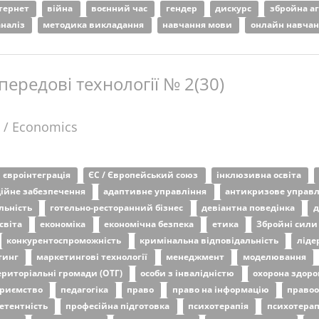
тернет
війна
воєнний час
гендер
дискурс
збройна аг
аналіз
методика викладання
навчання мови
онлайн навча
 передові технології № 2(30)
 / Economics
євроінтеграція
ЄС / Європейський союз
інклюзивна освіта
ійне забезпечення
адаптивне управління
антикризове управ
льність
готельно-ресторанний бізнес
девіантна поведінка
д
світа
економіка
економічна безпека
етика
Збройні сили
конкурентоспроможність
кримінальна відповідальність
ліде
тинг
маркетингові технології
менеджмент
моделювання
територіальні громади (ОТГ)
особи з інвалідністю
охорона здоро
приємство
педагогіка
право
право на інформацію
правоо
етентність
професійна підготовка
психотерапія
психотерап