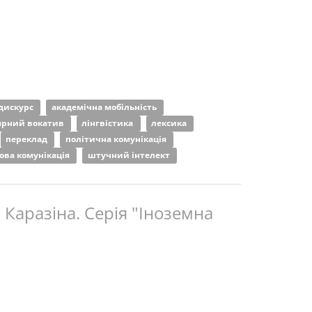
-дискурс
академічна мобільність
ярний вокатив
лінгвістика
лексика
переклад
політична комунікація
ова комунікація
штучний інтелект
 Каразіна. Серія "Іноземна