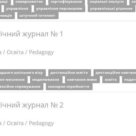
раці
саморозвиток
сертифікування
соціальні послуги
со
управління
управління персоналом
управлінські рішення
рмація
штучний інтелект
гічний журнал № 1
 / Освіта / Pedagogy
одшого шкільного віку
дистанційна освіта
дистанційне навча
не мислення
моделювання
навчання мови
освіта
педаг
фесійне спрямування
сенсорне сприйняття
гічний журнал № 2
 / Освіта / Pedagogy