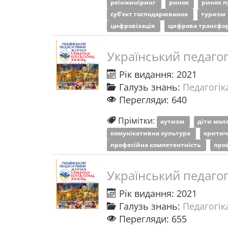
реінжиніринг
ринок
ринок п
суб’єкт господарювання
туризм
цифровізація
цифрова трансфо
Український педаго
Рік видання: 2021
Галузь знань:
Педагогіка
Перегляди: 640
Прімітки:
аутизм
діти мол
комунікативна культура
критич
професійна компетентність
про
Український педаго
Рік видання: 2021
Галузь знань:
Педагогіка
Перегляди: 655