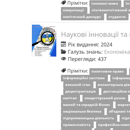
Прімітки:
іноземні мови
Ін
комунікації
лінгвокогнітивний 
політичний дискурс
студенти
Наукові інновації та
Рік видання: 2024
Галузь знань:
Економіка
Перегляди: 437
Прімітки:
позитивне право
інформаційні системи
інформац
воєнний стан
волонтерська дія
децентралізація
дистанційна о
капітал
кондитерський ринок
малий та середній бізнес
марке
національна безпека
об’єднані 
підприємницька діяльність
під
промисловість
професійна комп