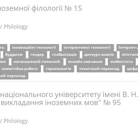
ноземної філології № 15
/ Philology
сть
інноваційні технології
інтерактивні технології
Інтернет
буддизм
гендер
глобалізація
дискурс-аналіз
епістол
ови
наголошений голосний
онлайн навчання
особистість
самостійна робота
термінологія
технічний переклад
цифр
ий переклад
національного університету імені В. Н.
а викладання іноземних мов" № 95
/ Philology