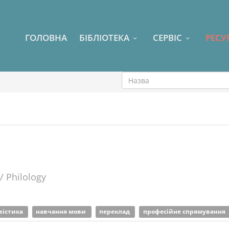
ГОЛОВНА
БІБЛІОТЕКА
СЕРВІС
РЕСУ
/ Philology
вістика
навчання мови
переклад
професійне спрямування