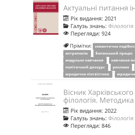
Актуальні питання і
Рік видання: 2021
Галузь знань:
Філологія 
Перегляди: 924
Прімітки:
семантична подібні
антропонім
Болонський процес
модульне навчання
навчання м
політичний дискурс
реклама
юридична лінгвістика
юридичн
Вісник Харківського 
філологія. Методик
Рік видання: 2022
Галузь знань:
Філологія 
Перегляди: 846