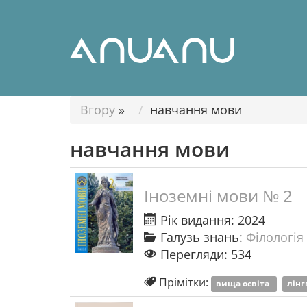
Вгору
»
навчання мови
навчання мови
Іноземні мови № 2
Рік видання: 2024
Галузь знань:
Філологія 
Перегляди: 534
Прімітки:
вища освіта
лінг