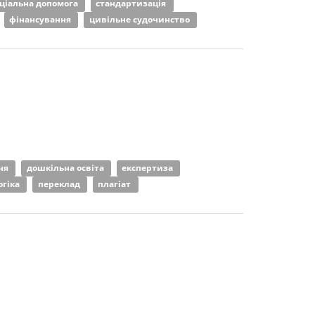
ціальна допомога
стандартизація
фінансування
цивільне судочинство
ння
дошкільна освіта
експертиза
огіка
переклад
плагіат