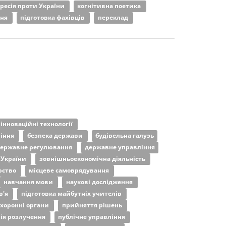
ресія проти України
когнітивна поетика
ння
підготовка фахівців
переклад
інноваційні технології
ління
безпека держави
будівельна галузь
ержавне регулювання
державне управління
 України
зовнішньоекономічна діяльність
рство
місцеве самоврядування
навчання мови
наукові дослідження
в'я
підготовка майбутніх учителів
хоронні органи
прийняття рішень
ія розлучення
публічне управління