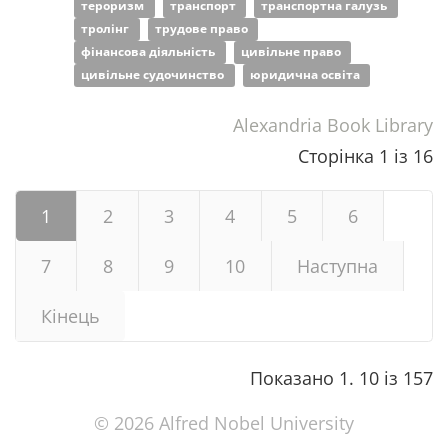
тероризм
транспорт
транспортна галузь
тролінг
трудове право
фінансова діяльність
цивільне право
цивільне судочинство
юридична освіта
Alexandria Book Library
Сторінка 1 із 16
1
2
3
4
5
6
7
8
9
10
Наступна
Кінець
Показано 1. 10 із 157
© 2026 Alfred Nobel University