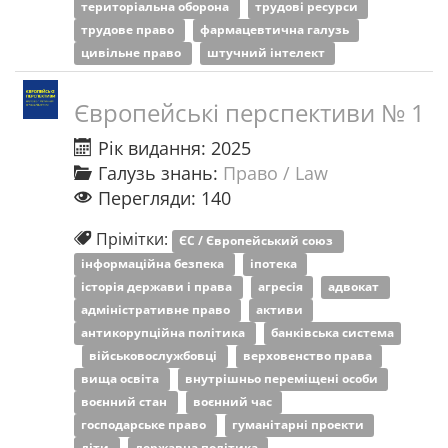
територіальна оборона
трудові ресурси
трудове право
фармацевтична галузь
цивільне право
штучний інтелект
Європейські перспективи № 1
Рік видання: 2025
Галузь знань:
Право / Law
Перегляди: 140
Прімітки:
ЄС / Європейський союз
інформаційна безпека
іпотека
історія держави і права
агресія
адвокат
адміністративне право
активи
антикорупційна політика
банківська система
військовослужбовці
верховенство права
вища освіта
внутрішньо переміщені особи
воєнний стан
воєнний час
господарське право
гуманітарні проекти
діти
державна політика