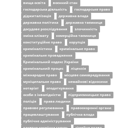
вища освіта
воєнний стан
господарська діяльність
господарське право
діджиталізація
державна влада
державна політика
державна таємниця
досудове розслідування
злочинність
зміна клімату
комерційна таємниця
конституційне право
корупція
криміналістика
кримінальне право
кримінальне провадження
Кримінальний кодекс України
кримінальний процес
ліцензія
міжнародне право
місцеве самоврядування
муніципальне право
немайнові відносини
нотаріат
оподаткування
особи з інвалідністю
підприємницьке право
поліція
права людини
правове регулювання
правоохоронні органи
працевлаштування
публічна влада
публічне адміністрування
ракетно-космічна галузь
сімейне право