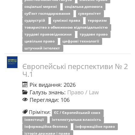
соціальні мережі
соціальна допомога
суб’єкт господарювання
суверенітет
судоустрій
суміжні права
тероризм
товариство з обмеженою відповідальністю
трудові правовідносини
трудове право
цивільне право
цифрові технології
штучний інтелект
Європейські перспективи № 2
Ч.1
Рік видання: 2026
Галузь знань:
Право / Law
Перегляди: 106
Прімітки:
ЄС / Європейський союз
інвестиції
інтелектуальна власність
інформаційна безпека
інформаційне право
історія держави і права