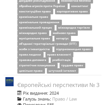
досудове розслідування
економічна безпека
збройна агресія проти України
консалтинг
конституційне право
корпоративне право
кримінальне право
кримінальне провадження
кримінальний процес
міжнародна торгівля
міжнародне право
майнове право
муніципальне право
нотаріус
об’єднані територіальні громади (ОТГ)
особи з інвалідністю
підприємницьке право
права людини
право власності
правова допомога
реабілітація
стратегічне планування
трудове право
цивільне право
штучний інтелект
Європейські перспективи № 3
Рік видання: 2024
Галузь знань:
Право / Law
Перегляди: 585