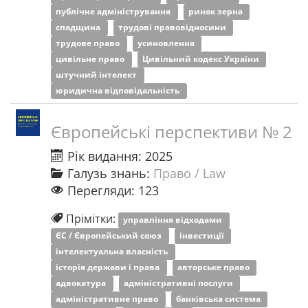
публічне адміністрування
ринок зерна
спадщина
трудові правовідносини
трудове право
усиновлення
цивільне право
Цивільний кодекс України
штучний інтелект
юридична відповідальність
Європейські перспективи № 2
Рік видання: 2025
Галузь знань:
Право / Law
Перегляди: 123
Прімітки:
управління відходами
ЄС / Європейський союз
інвестиції
інтелектуальна власність
історія держави і права
авторське право
адвокатура
адміністративні послуги
адміністративне право
банківська система