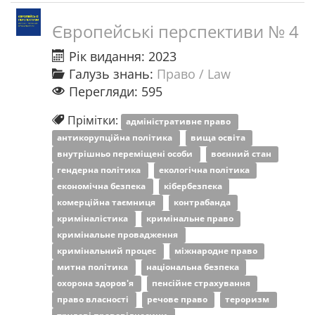
Європейські перспективи № 4
Рік видання: 2023
Галузь знань:
Право / Law
Перегляди: 595
Прімітки:
адміністративне право
антикорупційна політика
вища освіта
внутрішньо переміщені особи
воєнний стан
гендерна політика
екологічна політика
економічна безпека
кібербезпека
комерційна таємниця
контрабанда
криміналістика
кримінальне право
кримінальне провадження
кримінальний процес
міжнародне право
митна політика
національна безпека
охорона здоров'я
пенсійне страхування
право власності
речове право
тероризм