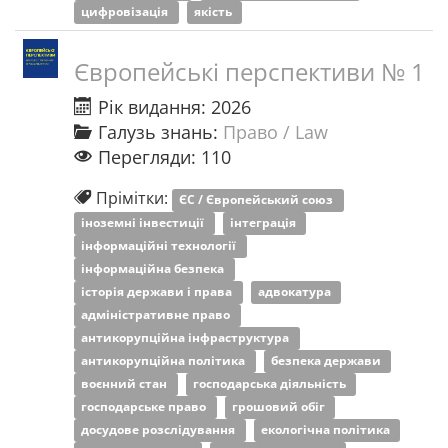
цифровізація
якість
Європейські перспективи № 1
Рік видання: 2026
Галузь знань:
Право / Law
Перегляди: 110
Прімітки:
ЄС / Європейський союз
іноземні інвестиції
інтеграція
інформаційні технології
інформаційна безпека
історія держави і права
адвокатура
адміністративне право
антикорупційна інфраструктура
антикорупційна політика
безпека держави
воєнний стан
господарська діяльність
господарське право
грошовий обіг
досудове розслідування
екологічна політика