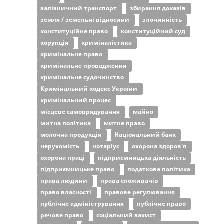
залізничний транспорт
збирання доказів
земля / земельні відносини
злочинність
конституційне право
конституційний суд
корупція
криміналістика
кримінальне право
кримінальне провадження
кримінальне судочинство
Кримінальний кодекс України
кримінальний процес
місцеве самоврядування
майно
митна політика
митне право
молочна продукція
Національний банк
нерухомість
нотаріус
охорона здоров'я
охорона праці
підприємницька діяльність
підприємницьке право
податкова політика
права людини
права споживачів
право власності
правове регулювання
публічне адміністрування
публічне право
речове право
соціальний захист