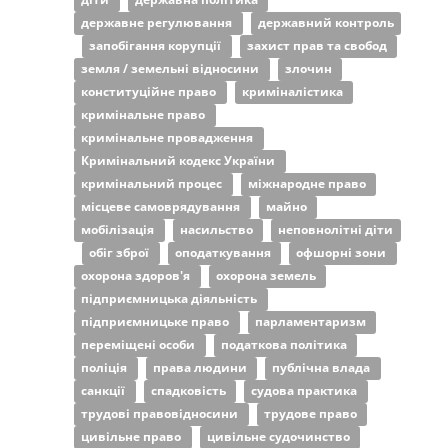
державне регулювання
державний контроль
запобігання корупції
захист прав та свобод
земля / земельні відносини
злочин
конституційне право
криміналістика
кримінальне право
кримінальне провадження
Кримінальний кодекс України
кримінальний процес
міжнародне право
місцеве самоврядування
майно
мобілізація
насильство
неповнолітні діти
обіг зброї
оподаткування
офшорні зони
охорона здоров'я
охорона земель
підприємницька діяльність
підприємницьке право
парламентаризм
переміщені особи
податкова політика
поліція
права людини
публічна влада
санкції
спадковість
судова практика
трудові правовідносини
трудове право
цивільне право
цивільне судочинство