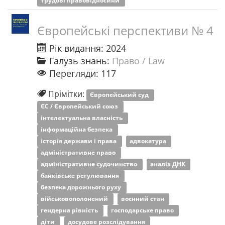
трудові правовідносини
Європейські перспективи № 4
Рік видання: 2024
Галузь знань:
Право / Law
Перегляди: 117
Прімітки:
Європейський суд
ЄС / Європейський союз
інтелектуальна власність
інформаційна безпека
історія держави і права
адвокатура
адміністративне право
адміністративне судочинство
аналіз ДНК
банківське регулювання
безпека дорожнього руху
військовополонений
воєнний стан
гендерна рівність
господарське право
діти
досудове розслідування