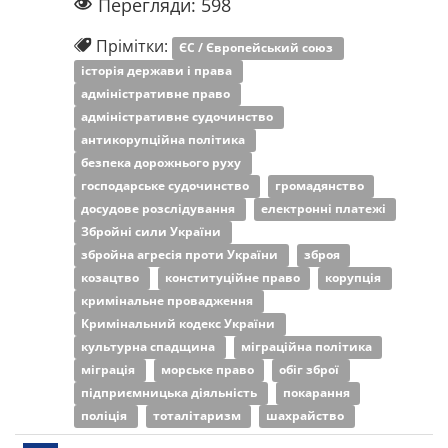
Перегляди: 598
Прімітки:
ЄС / Європейський союз
історія держави і права
адміністративне право
адміністративне судочинство
антикорупційна політика
безпека дорожнього руху
господарське судочинство
громадянство
досудове розслідування
електронні платежі
Збройні сили України
збройна агресія проти України
зброя
козацтво
конституційне право
корупція
кримінальне провадження
Кримінальний кодекс України
культурна спадщина
міграційна політика
міграція
морське право
обіг зброї
підприємницька діяльність
покарання
поліція
тоталітаризм
шахрайство