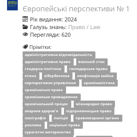
Європейські перспективи № 1
Рік видання: 2024
Галузь знань:
Право / Law
Перегляди: 620
Прімітки:
адміністративна відповідальність
адміністративне право
воєнний стан
гендерна політика
господарське право
етика
кібербезпека
конфіскація майна
корпоративне управління
криміналістика
кримінальне право
кримінальне провадження
кримінальний процес
міжнародне право
охорона здоров'я
підприємницьке право
поліграфія
поліція
правоохоронні органи
реклама
соціальні права
сурогатне материнство