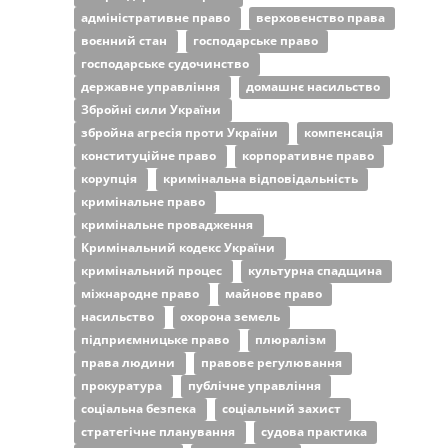
адміністративне право
верховенство права
воєнний стан
господарське право
господарське судочинство
державне управління
домашнє насильство
Збройні сили України
збройна агресія проти України
компенсація
конституційне право
корпоративне право
корупція
кримінальна відповідальність
кримінальне право
кримінальне провадження
Кримінальний кодекс України
кримінальний процес
культурна спадщина
міжнародне право
майнове право
насильство
охорона земель
підприємницьке право
плюралізм
права людини
правове регулювання
прокуратура
публічне управління
соціальна безпека
соціальний захист
стратегічне планування
судова практика