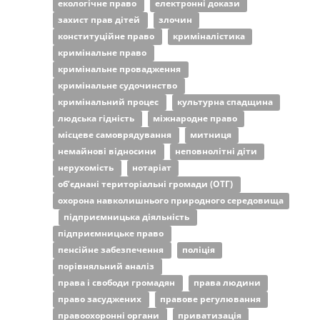
екологічне право
електронні докази
захист прав дітей
злочин
конституційне право
криміналістика
кримінальне право
кримінальне провадження
кримінальне судочинство
кримінальний процес
культурна спадщина
людська гідність
міжнародне право
місцеве самоврядування
митниця
немайнові відносини
неповнолітні діти
нерухомість
нотаріат
об’єднані територіальні громади (ОТГ)
охорона навколишнього природного середовища
підприємницька діяльність
підприємницьке право
пенсійне забезпечення
поліція
порівняльний аналіз
права і свободи громадян
права людини
право засуджених
правове регулювання
правоохоронні органи
приватизація