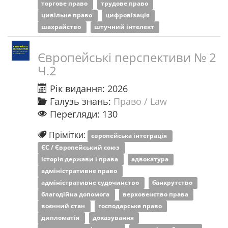
торгове право
трудове право
цивільне право
цифровізація
шахрайство
штучний інтелект
Європейські перспективи № 2
Ч.2
Рік видання: 2026
Галузь знань:
Право / Law
Перегляди: 130
Прімітки:
європейська інтеграція
ЄС / Європейський союз
історія держави і права
адвокатура
адміністративне право
адміністративне судочинство
банкрутство
благодійна допомога
верховенство права
воєнний стан
господарське право
дипломатія
доказування