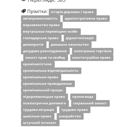
Прімітки:
історія держави і права
авіапромисловість
адміністративне право
верховенство права
внутрішньо переміщені особи
господарське право
діджиталізація
демократія
домашнє насильство
досудове розслідування
електронна торгівля
захист прав та свобод
конституційне право
криміналістика
кримінальна відповідальність
кримінальне право
кримінальне провадження
кримінальний процес
підприємницьке право
пропаганда
психіатрична допомога
соціальний захист
трудова міграція
трудове право
цивільне право
шахрайство
штучний інтелект