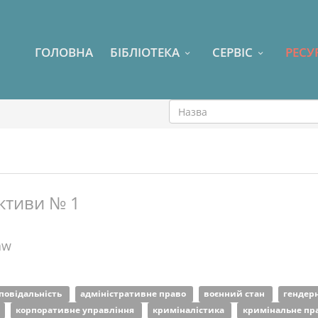
ГОЛОВНА
БІБЛІОТЕКА
СЕРВІС
РЕСУ
ктиви № 1
aw
повідальність
адміністративне право
воєнний стан
гендер
корпоративне управління
криміналістика
кримінальне пр