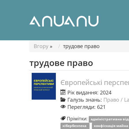
Вгору
»
трудове право
трудове право
Європейські перспе
Рік видання: 2024
Галузь знань:
Право / L
Перегляди: 621
Прімітки:
адміністративна від
кібербезпека
конфіскація майна