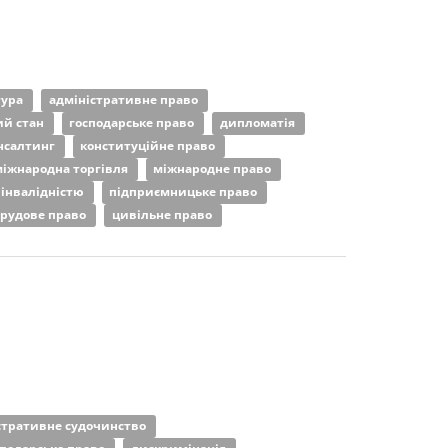
тура
адміністративне право
ий стан
господарське право
дипломатія
нсалтинг
конституційне право
іжнародна торгівля
міжнародне право
 інвалідністю
підприємницьке право
трудове право
цивільне право
стративне судочинство