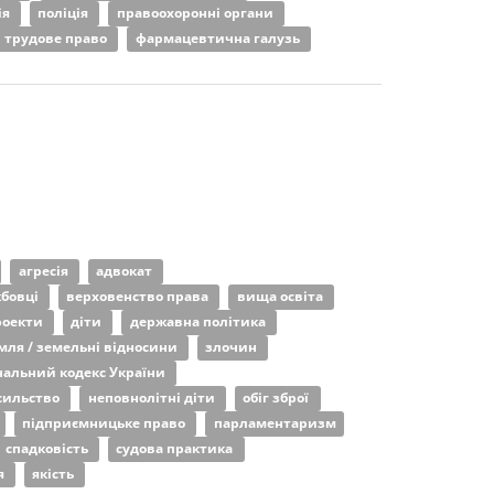
ія
поліція
правоохоронні органи
трудове право
фармацевтична галузь
агресія
адвокат
жбовці
верховенство права
вища освіта
роекти
діти
державна політика
мля / земельні відносини
злочин
альний кодекс України
сильство
неповнолітні діти
обіг зброї
підприємницьке право
парламентаризм
спадковість
судова практика
я
якість