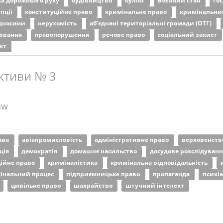
ка дорожнього руху
будівництво
булінг
воєнний стан
го
упції
конституційне право
кримінальне право
кримінальни
ідносини
нерухомість
об’єднані територіальні громади (ОТГ)
лювання
правопорушення
речове право
соціальний захист
ект
ктиви № 3
aw
рава
авіапромисловість
адміністративне право
верховенств
ція
демократія
домашнє насильство
досудове розслідуван
ційне право
криміналістика
кримінальна відповідальність
інальний процес
підприємницьке право
пропаганда
психі
цивільне право
шахрайство
штучний інтелект