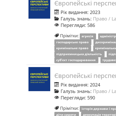
Європейські перспе
Рік видання: 2023
Галузь знань:
Право / L
Перегляди: 586
Прімітки:
агресія
адмініст
господарське право
дискриміна
кримінальне право
кримінальн
підприємницька діяльність
під
суб’єкт господарювання
трудове
Європейські перспе
Рік видання: 2024
Галузь знань:
Право / L
Перегляди: 590
Прімітки:
історія держави і п
діти сироти
деокупація територ