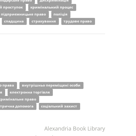
сподарське право
дискримінація
й проступок
кримінальний процес
підприємницьке право
поліція
спадщина
страхування
трудове право
о права
внутрішньо переміщені особи
ня
електронна торгівля
кримінальне право
атрична допомога
соціальний захист
Alexandria Book Library