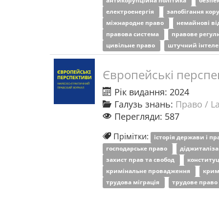
антикорупційна політика
безпе
електроенергія
запобігання кор
міжнародне право
немайнові в
правова система
правове регу
цивільне право
штучний інтел
Європейські перспе
Рік видання: 2024
Галузь знань:
Право / L
Перегляди: 587
Прімітки:
історія держави і п
господарське право
діджиталіза
захист прав та свобод
конститу
кримінальне провадження
крим
трудова міграція
трудове право