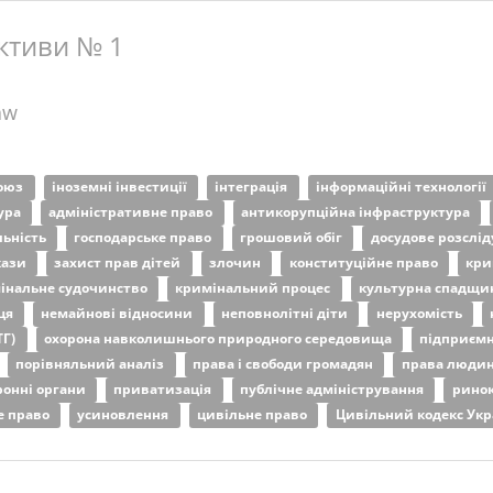
ктиви № 1
aw
союз
іноземні інвестиції
інтеграція
інформаційні технології
ура
адміністративне право
антикорупційна інфраструктура
льність
господарське право
грошовий обіг
досудове розслі
кази
захист прав дітей
злочин
конституційне право
кри
інальне судочинство
кримінальний процес
культурна спадщи
ця
немайнові відносини
неповнолітні діти
нерухомість
ТГ)
охорона навколишнього природного середовища
підприємн
порівняльний аналіз
права і свободи громадян
права люди
ронні органи
приватизація
публічне адміністрування
ринок
е право
усиновлення
цивільне право
Цивільний кодекс Ук