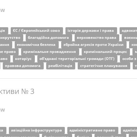
aw
ція
ЄС / Європейський союз
історія держави і права
адвока
анкрутство
благодійна допомога
верховенство права
воєнн
вання
економічна безпека
збройна агресія проти України
ко
не право
кримінальне провадження
кримінальний процес
м
раво
нотаріус
об’єднані територіальні громади (ОТГ)
особи з
правова допомога
реабілітація
стратегічне планування
ктиви № 3
aw
ка
авіаційна інфраструктура
адміністративне право
адміні