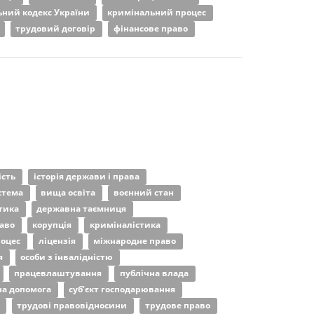
ний кодекс України
кримінальний процес
трудовий договір
фінансове право
ість
історія держави і права
истема
вища освіта
воєнний стан
тика
державна таємниця
раво
корупція
криміналістика
роцес
ліцензія
міжнародне право
я
особи з інвалідністю
працевлаштування
публічна влада
на допомога
суб’єкт господарювання
ю
трудові правовідносини
трудове право