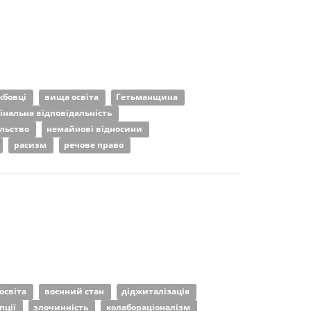
жбовці
вища освіта
Гетьманщина
інальна відповідальність
льство
немайнові відносини
расизм
речове право
освіта
воєнний стан
діджиталізація
пції
злочинність
колабораціоналізм