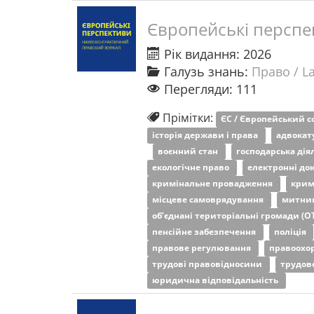
Європейські перспе
Рік видання: 2026
Галузь знань:
Право / L
Перегляди: 111
Прімітки:
ЄС / Європейський 
історія держави і права
адвокат
воєнний стан
господарська дія
екологічне право
електронні до
кримінальне провадження
крим
місцеве самоврядування
митни
об’єднані територіальні громади (О
пенсійне забезпечення
поліція
правове регулювання
правоохо
трудові правовідносини
трудов
юридична відповідальність