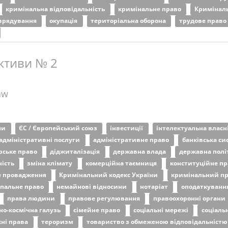
кримінальна відповідальність
кримінальне право
Криміналь
оврядування
окупація
територіальна оборона
трудове право
ктиви № 2
aw
ми
ЄС / Європейський союз
інвестиції
інтелектуальна власн
адміністративні послуги
адміністративне право
банківська с
рське право
діджиталізація
державна влада
державна полі
ність
зміна клімату
комерційна таємниця
конституційне п
е провадження
Кримінальний кодекс України
кримінальний п
пальне право
немайнові відносини
нотаріат
оподаткуванн
права людини
правове регулювання
правоохоронні органи
но-космічна галузь
сімейне право
соціальні мережі
соціаль
жні права
тероризм
товариство з обмеженою відповідальніст