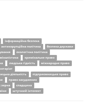
інформаційна безпека
антикорупційна політика
безпека держави
дування
екологічна політика
міналістика
кримінальне право
на
людська гідність
міжнародне право
нотаріат
ицька діяльність
підприємницьке право
ни
право засуджених
 зерна
спадщина
раїни
штучний інтелект