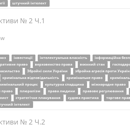
гії
штучний інтелект
ктиви № 2 Ч.1
aw
союз
інвестиції
інтелектуальна власність
інформаційна без
тративне право
верховенство права
воєнний стан
господар
насильство
Збройні сили України
збройна агресія проти Украї
кримінальна відповідальність
кримінальне право
криміналь
римінальний процес
культурна спадщина
міжнародне право
е право
плюралізм
права людини
правове регулювання
ахист
стратегічне планування
судова практика
торгове пра
тучний інтелект
ктиви № 2 Ч.2