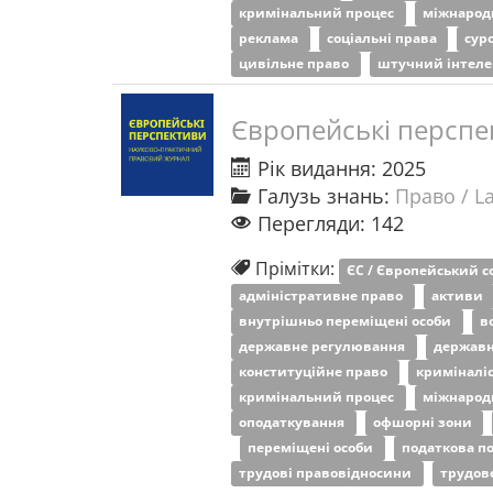
кримінальний процес
міжнарод
реклама
соціальні права
сур
цивільне право
штучний інтел
Європейські перспе
Рік видання: 2025
Галузь знань:
Право / L
Перегляди: 142
Прімітки:
ЄС / Європейський 
адміністративне право
активи
внутрішньо переміщені особи
в
державне регулювання
державн
конституційне право
криміналі
кримінальний процес
міжнарод
оподаткування
офшорні зони
переміщені особи
податкова п
трудові правовідносини
трудов