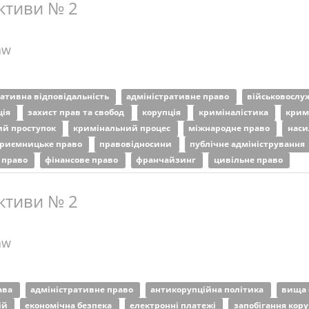
ктиви № 2
aw
ративна відповідальність
адміністративне право
військовослу
ція
захист прав та свобод
корупція
криміналістика
крим
ий проступок
кримінальний процес
міжнародне право
наси
приємницьке право
правовідносини
публічне адміністрування
 право
фінансове право
франчайзинг
цивільне право
ктиви № 2
aw
рава
адміністративне право
антикорупційна політика
вища 
ій
економічна безпека
електронні платежі
запобігання кору