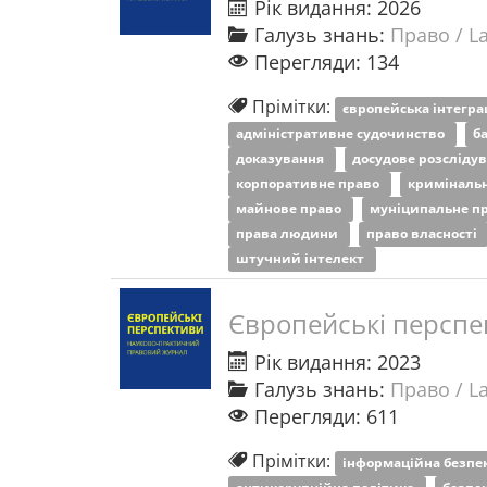
Рік видання: 2026
Галузь знань:
Право / L
Перегляди: 134
Прімітки:
європейська інтегра
адміністративне судочинство
б
доказування
досудове розсліду
корпоративне право
криміналь
майнове право
муніципальне п
права людини
право власності
штучний інтелект
Європейські перспе
Рік видання: 2023
Галузь знань:
Право / L
Перегляди: 611
Прімітки:
інформаційна безпе