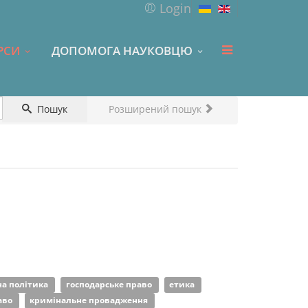
Login
РСИ
ДОПОМОГА НАУКОВЦЮ
Пошук
Розширений пошук
на політика
господарське право
етика
аво
кримінальне провадження