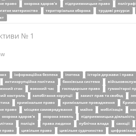
не право
охорона здоров'я
підприємницьке право
поліграф
огатне материнство
територіальна оборона
трудові ресурси
ект
ктиви № 1
aw
союз
інформаційна безпека
іпотека
історія держави і права
антикорупційна політика
банківська система
військовослу
оєнний стан
воєнний час
господарське право
гуманітарні п
ий контроль
запобігання корупції
захист прав та свобод
зе
стика
кримінальне право
кримінальне провадження
Кримін
не право
місцеве самоврядування
майно
мобілізація
на
охорона здоров'я
охорона земель
підприємницька діяльність
олітика
поліція
права людини
публічна влада
санкції
е право
цивільне право
цивільне судочинство
цифровізаці