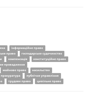
пека
інформаційне право
ське право
господарське судочинство
ни
компенсація
конституційне право
не провадження
майнове право
насильство
прокуратура
публічне управління
во
трудове право
цивільне право