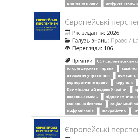
цивільне право
цифрові техноло
Європейські перспе
Рік видання: 2026
Галузь знань:
Право / L
Перегляди: 106
Прімітки:
ЄС / Європейський 
історія держави і права
адмініс
державне управління
домашнє 
корпоративне право
корупція
Кримінальний кодекс України
к
охорона земель
підприємницьк
соціальна безпека
соціальний з
цифровізація
шахрайство
ш
Європейські перспе