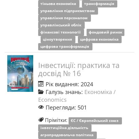
тіньова економіка
трансформація
управління підприємством
управління персоналом
управлінський облік
фінансові технології
фондовий ринок
ціноутворення
цифрова економіка
цифрова трансформація
Інвестиції: практика та
досвід № 16
Рік видання: 2024
Галузь знань:
Економіка /
Economics
Перегляди: 501
Прімітки:
ЄС / Європейський союз
інвестиційна діяльність
агропродовольча політика