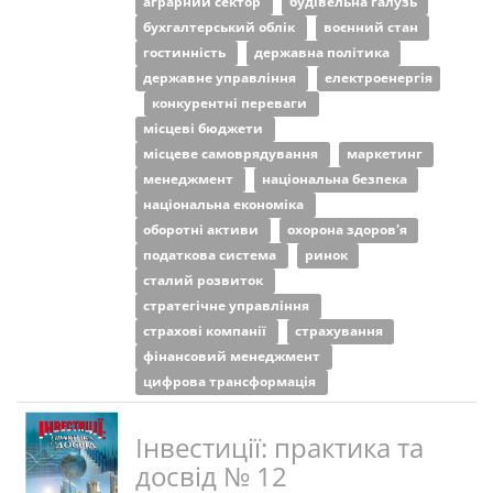
аграрний сектор
будівельна галузь
бухгалтерський облік
воєнний стан
гостинність
державна політика
державне управління
електроенергія
конкурентні переваги
місцеві бюджети
місцеве самоврядування
маркетинг
менеджмент
національна безпека
національна економіка
оборотні активи
охорона здоров'я
податкова система
ринок
сталий розвиток
стратегічне управління
страхові компанії
страхування
фінансовий менеджмент
цифрова трансформація
Інвестиції: практика та
досвід № 12