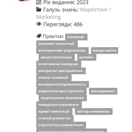
Рік видання: 2023
Галузь знань:
Маркетинг /
Marketing
Перегляди: 486
Прімітки:
інновації
іноземні інвестиції
антикризове управління
вища освіта
децентралізація
дизайн
електронна комерція
емпіричні дослідження
зелені інновації
конкурентоспроможність
маркетингова стратегія
менеджмент
національна економіка
поведінка споживача
прямі інвестиції
сектор економіки
сталий розвиток
стратегічне управління
управління людськими ресурсами