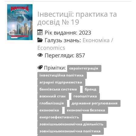
Інвестиції: практика та
досвід № 19
Рік видання: 2023
Галузь знань:
Економіка /
Economics
Перегляди: 857
Прімітки:
євроінтеграція
інвестиційна політика
аграрні підприємства
банківська система
бренд
воєнний стан
геополітика
глобалізація
державне регулювання
економіка
економічна безпека
енергоефективність
зовнішньоекономічна діяльність
зовнішньоекономічна політика