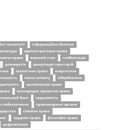
ні технології
інформаційна безпека
вокатура
адміністративне право
навче право
воєнний стан
глобалізація
демократія
деокупація територій
ітика
екологічне право
енергетика
очинність
зміна клімату
кібербезпека
ідальність
кримінальне право
право
міжнародне приватне право
іональний банк
нерухомість
го забезпечення
правоохоронні органи
подарство
сімейне право
дьми
трудове право
філософія права
цифровізація