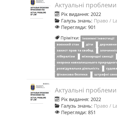
Актуальні проблеми
Рік видання: 2022
Галузь знань:
Право / L
Перегляди: 901
Прімітки:
іноземні інвестиції
воєнний стан
діти
державни
захист прав та свобод
злочинні
лібералізм
міжнародні санкції
охорона навколишнього природног
розвідувальна діяльність
судов
фінансова безпека
штрафні санк
Актуальні проблеми
Рік видання: 2022
Галузь знань:
Право / L
Перегляди: 851