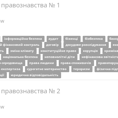
 правознавства № 1
aw
інформаційна безпека
аудит
біженці
біобезпека
банк
й фінансовий контроль
договір
досудове розслідування
ек
сть
зміна клімату
конституційне право
корупція
кримін
національна безпека
неповнолітні діти
нефінансова звітніст
о середовища
права людини
права споживачів
правопору
а експертиза
сурогатне материнство
тероризм
фізична під
ції
юридична відповідальність
 правознавства № 2
aw