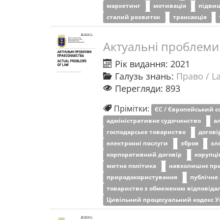
маркетинг
мотивація
підвищ
сталий розвиток
трансакція
Актуальні проблеми
Рік видання: 2021
Галузь знань:
Право / L
Перегляди: 893
Прімітки:
ЄС / Європейський 
адміністративне судочинство
а
господарське товариство
догові
електронні послуги
зброя
зл
корпоративний договір
корупці
митна політика
навколишнє пр
природокористування
публічне
товариство з обмеженою відповіда
Цивільний процесуальний кодекс 