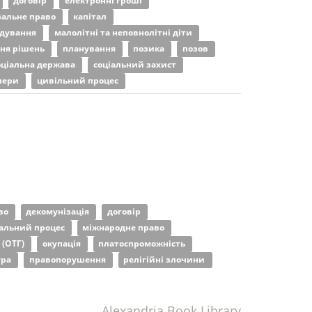
договір
електронні гроші
зальне право
капітал
ядування
малолітні та неповнолітні діти
ня рішень
планування
позика
позов
оціальна держава
соціальний захист
апери
цивільний процес
тво
декомунізація
договір
альний процес
міжнародне право
 (ОТГ)
окупація
платоспроможність
ура
правопорушення
релігійні злочини
Alexandria Book Library