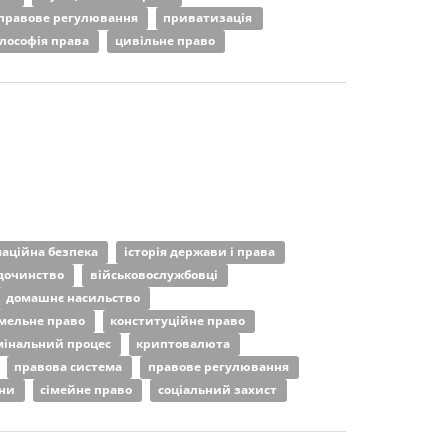
правове регулювання
приватизація
лософія права
цивільне право
аційна безпека
історія держави і права
удочинство
військовослужбовці
домашнє насильство
мельне право
конституційне право
інальний процес
криптовалюта
правова система
правове регулювання
ини
сімейне право
соціальний захист