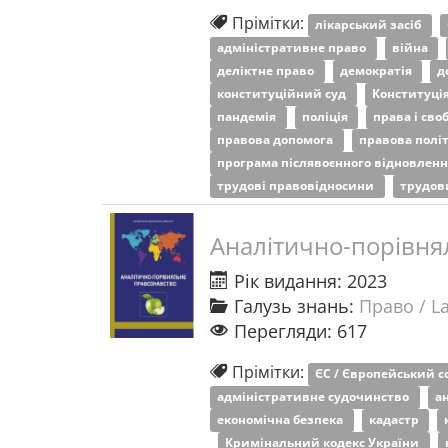
Прімітки:
лікарський засіб
адміністративне право
війна
деліктне право
демократія
д
конституційний суд
Конституці
пандемія
поліція
права і св
правова допомога
правова полі
програма післявоєнного відновлен
трудові правовідносини
трудов
Аналітично-порівня
Рік видання: 2023
Галузь знань:
Право / L
Перегляди: 617
Прімітки:
ЄС / Європейський 
адміністративне судочинство
а
економічна безпека
кадастр
Кримінальний кодекс України