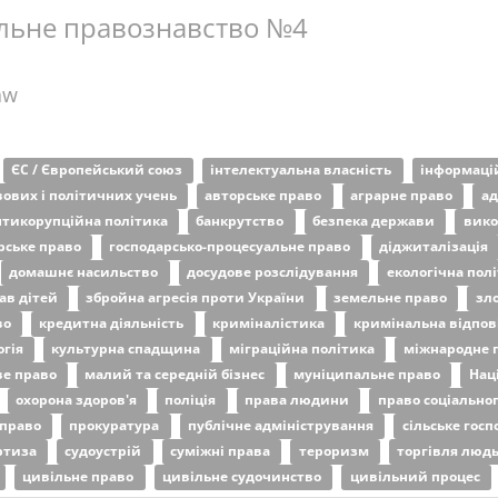
льне правознавство №4
aw
ЄС / Європейський союз
інтелектуальна власність
інформацій
авових і політичних учень
авторське право
аграрне право
ад
нтикорупційна політика
банкрутство
безпека держави
вико
рське право
господарсько-процесуальне право
діджиталізація
домашнє насильство
досудове розслідування
екологічна пол
ав дітей
збройна агресія проти України
земельне право
зл
во
кредитна діяльність
криміналістика
кримінальна відпов
огія
культурна спадщина
міграційна політика
міжнародне 
е право
малий та середній бізнес
муніципальне право
Нац
охорона здоров'я
поліція
права людини
право соціально
 право
прокуратура
публічне адміністрування
сільське гос
ртиза
судоустрій
суміжні права
тероризм
торгівля лю
цивільне право
цивільне судочинство
цивільний процес