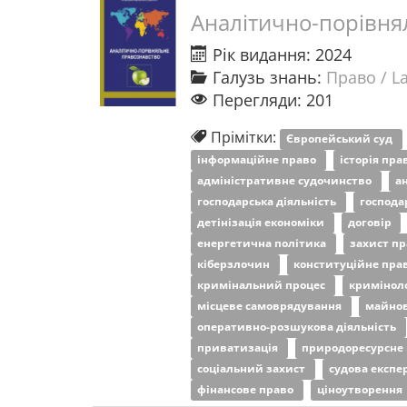
Аналітично-порівня
Рік видання: 2024
Галузь знань:
Право / L
Перегляди: 201
Прімітки:
Європейський суд
інформаційне право
історія пр
адміністративне судочинство
а
господарська діяльність
господа
детінізація економіки
договір
енергетична політика
захист пр
кіберзлочин
конституційне пра
кримінальний процес
кримінол
місцеве самоврядування
майнов
оперативно-розшукова діяльність
приватизація
природоресурсне
соціальний захист
судова експе
фінансове право
ціноутворення