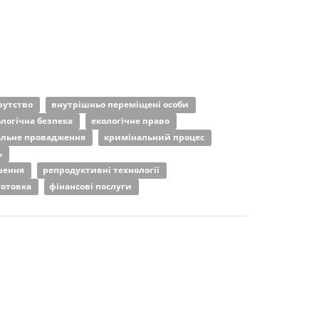
рутство
внутрішньо переміщені особи
ологічна безпека
екологічне право
альне провадження
кримінальний процес
ь
шення
репродуктивні технології
готовка
фінансові послуги