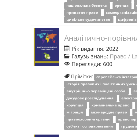
національна безпека
оренда
приватне право
самоорганізаці
цивільне судочинство
цифровіз
Аналітично-порівня
Рік видання: 2022
Галузь знань:
Право / L
Перегляди: 600
Прімітки:
європейська інтегра
історія правових і політичних учен
внутрішньо переміщені особи
в
досудове розслідування
електро
корупція
кримінальне право
міграція
міжнародне право
м
правоохоронні органи
правопо
суб’єкт господарювання
трудови