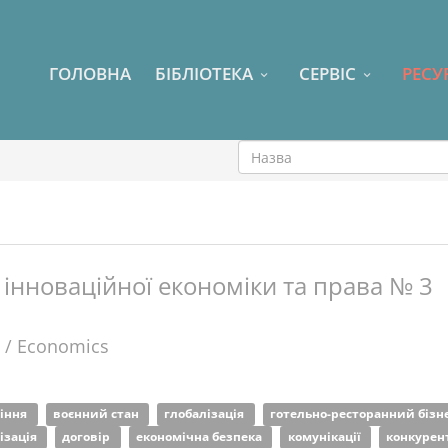
ГОЛОВНА
БІБЛІОТЕКА
СЕРВІС
РЕСУ
інноваційної економіки та права № 3
 / Economics
ління
воєнний стан
глобалізація
готельно-ресторанний бізн
ізація
договір
економічна безпека
комунікації
конкурен