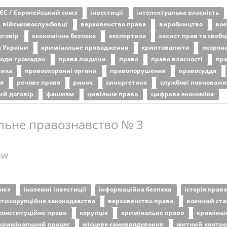
ЄС / Європейський союз
інвестиції
інтелектуальна власність
військовослужбовці
верховенство права
виробництво
воє
оговір
економічна безпека
експертиза
захист прав та своб
я України
кримінальне провадження
криптовалюта
охорон
ободи громадян
права людини
право
право власності
пр
тика
правоохоронні органи
правопорушення
правосуддя
ня
речове право
ринок
синергетика
службові повноваж
ий договір
фашизм
цивільне право
цифрова економіка
льне правознавство № 3
aw
союз
іноземні інвестиції
інформаційна безпека
історія прав
нтикорупційне законодавство
верховенство права
воєнний ст
конституційне право
корупція
кримінальне право
криміна
кримінальний процес
місцеве самоврядування
митний контр