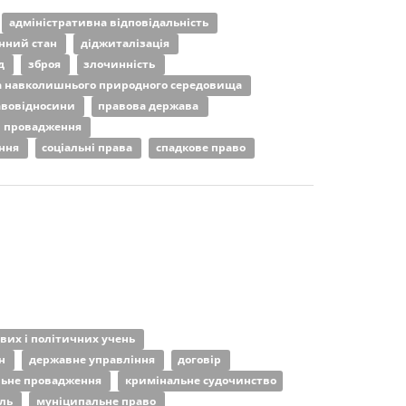
адміністративна відповідальність
нний стан
діджиталізація
од
зброя
злочинність
а навколишнього природного середовища
авовідносини
правова держава
провадження
ення
соціальні права
спадкове право
ових і політичних учень
ан
державне управління
договір
льне провадження
кримінальне судочинство
оль
муніципальне право