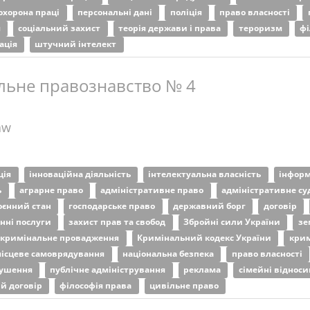
охорона праці
персональні дані
поліція
право власності
я
соціальний захист
теорія держави і права
тероризм
фі
ація
штучний інтелект
льне правознавство № 4
aw
ція
інноваційна діяльність
інтелектуальна власність
інформ
ь
аграрне право
адміністративне право
адміністративне с
оєнний стан
господарське право
державний борг
договір
нні послуги
захист прав та свобод
Збройні сили України
зе
кримінальне провадження
Кримінальний кодекс України
крим
ісцеве самоврядування
національна безпека
право власності
рушення
публічне адміністрування
реклама
сімейні віднос
й договір
філософія права
цивільне право