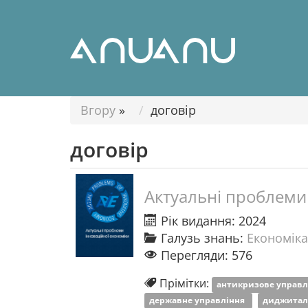
Вгору
»
договір
договір
Актуальні проблеми 
Рік видання: 2024
Галузь знань:
Економіка
Перегляди: 576
Прімітки:
антикризове управ
державне управління
диджитал