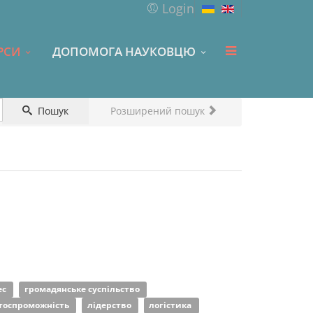
Login
РСИ
ДОПОМОГА НАУКОВЦЮ
Пошук
Розширений пошук
ес
громадянське суспільство
тоспроможність
лідерство
логістика