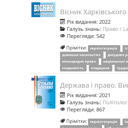
Вісник Харківського
Рік видання: 2022
Галузь знань:
Право / L
Перегляди: 542
Прімітки:
євроінтеграція
і
домашнє насильство
досудове 
міжнародне право
національні
спадковість
спадщина
трудо
Держава і право. Ви
Рік видання: 2021
Галузь знань:
Політологі
Перегляди: 867
Прімітки:
євроінтеграція
і