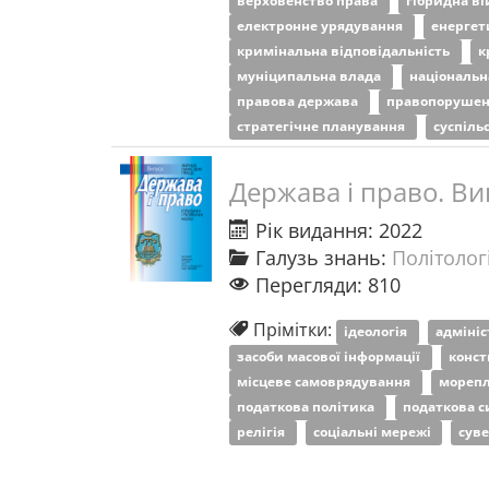
верховенство права
гібридна в
електронне урядування
енерге
кримінальна відповідальність
к
муніципальна влада
національн
правова держава
правопоруше
стратегічне планування
суспіль
Держава і право. Ви
Рік видання: 2022
Галузь знань:
Політологі
Перегляди: 810
Прімітки:
ідеологія
адміні
засоби масової інформації
конст
місцеве самоврядування
мореп
податкова політика
податкова 
релігія
соціальні мережі
сув