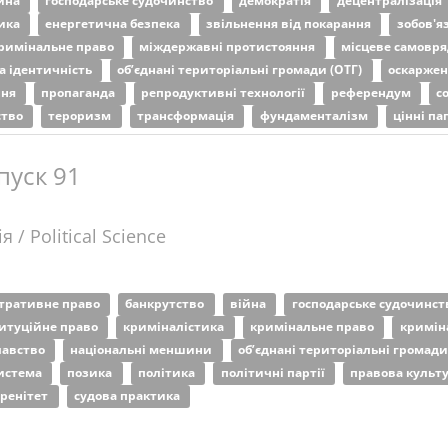
ійна
господарське судочинство
демократія
децентралізація
тика
енергетична безпека
звільнення від покарання
зобов'я
римінальне право
міждержавні протистояння
місцеве самовр
а ідентичність
об’єднані територіальні громади (ОТГ)
оскаржен
ння
пропаганда
репродуктивні технології
референдум
с
ство
тероризм
трансформація
фундаменталізм
цінні п
пуск 91
я / Political Science
стративне право
банкрутство
війна
господарське судочинс
итуційне право
криміналістика
кримінальне право
кримін
лавство
національні меншини
об’єднані територіальні громади
система
позика
політика
політичні партії
правова культ
еренітет
судова практика