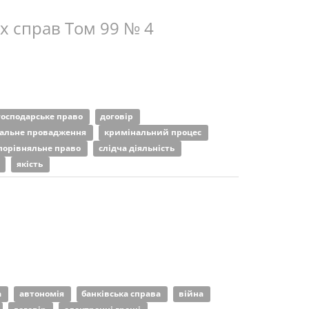
іх справ Том 99 № 4
господарське право
договір
альне провадження
кримінальний процес
порівняльне право
слідча діяльність
о
якість
а
автономія
банківська справа
війна