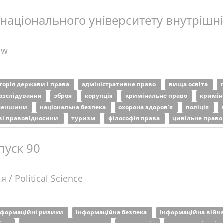
 національного університету внутрішн
aw
сторія держави і права
адміністративне право
вища освіта
розслідування
зброя
корупція
кримінальне право
кримін
 меншини
національна безпека
охорона здоров'я
поліція
ві правовідносини
туризм
філософія права
цивільне прав
пуск 90
я / Political Science
нформаційні ризики
інформаційна безпека
інформаційна війн