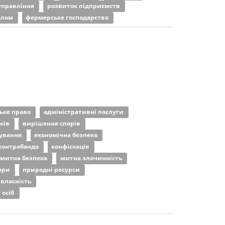
управління
розвиток підприємств
алом
фермерське господарство
ьке право
адміністративні послуги
ьків
вирішення спорів
дування
економічна безпека
контрабанда
конфіскація
митна безпека
митна злочинність
пори
природні ресурси
 власність
 осіб