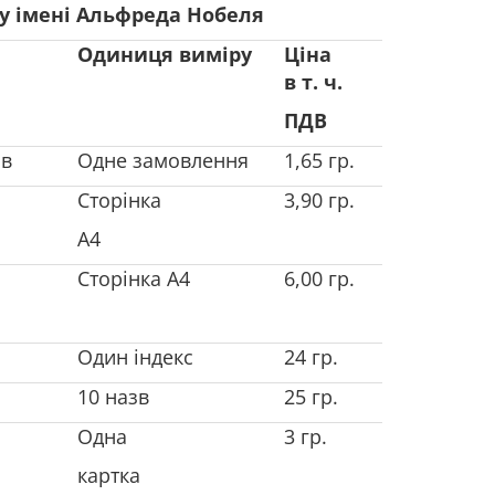
ту імені Альфреда Нобеля
Одиниця виміру
Ціна
в т. ч.
ПДВ
ів
Одне замовлення
1,65 гр.
Сторінка
3,90 гр.
А4
Сторінка А4
6,00 гр.
Один індекс
24 гр.
10 назв
25 гр.
Одна
3 гр.
картка