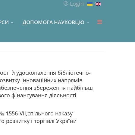
Login
РСИ
ДОПОМОГА НАУКОВЦЮ
ості й удосконалення бібліотечно-
розвитку інноваційних напрямів
 забезпечення збереження найбільш
вого фінансування діяльності
№ 1556-VII,спільного наказу
о розвитку і торгівлі України