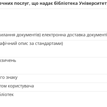
течних послуг, що надає бібліотека Університе
лання документів) електронна доставка документ
рафічний опис за стандартами)
позичень
го знаку
итом користувача
бліотек