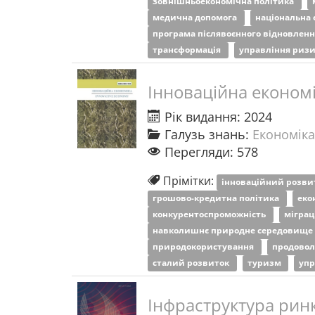
зовнішньоекономічна політика
медична допомога
національна 
програма післявоєнного відновлен
трансформація
управління риз
Інноваційна економ
Рік видання: 2024
Галузь знань:
Економіка
Перегляди: 578
Прімітки:
інноваційний розв
грошово-кредитна політика
еко
конкурентоспроможність
міграц
навколишнє природне середовищ
природокористування
продовол
сталий розвиток
туризм
упр
Інфраструктура рин