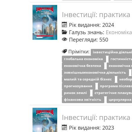
Інвестиції: практика
Рік видання: 2024
Галузь знань:
Економіка
Перегляди: 550
Прімітки:
інвестиційна діяльн
глобальна економіка
гостинніст
економічна безпека
економічна 
зовнішньоекономічна діяльність
малий та середній бізнес
необо
прогнозування
програма післяв
ринок землі
стратегічне плану
фінансова звітність
циркулярна
Інвестиції: практика
Рік видання: 2023