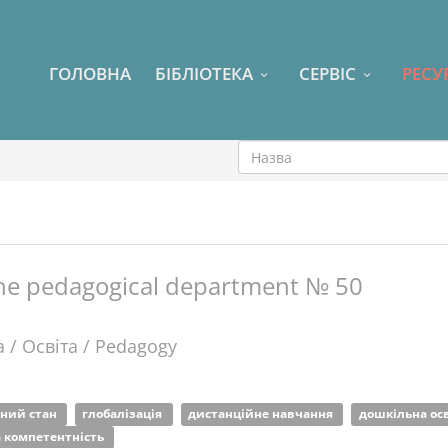
ГОЛОВНА
БІБЛІОТЕКА
СЕРВІС
РЕСУ
f the pedagogical department № 50
 / Освіта / Pedagogy
нний стан
глобалізація
дистанційне навчання
дошкільна ос
 компетентність