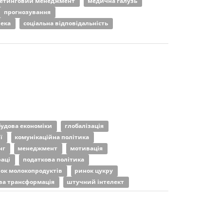
етинговий менеджмент
медична галузь
прогнозування
пека
соціальна відповідальність
будова економіки
глобалізація
ії
комунікаційна політика
нг
менеджмент
мотивація
раці
податкова політика
ок молокопродуктів
ринок цукру
ва трансформація
штучний інтелект