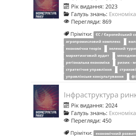
Рік видання: 2023
Галузь знань:
Економіка
Перегляди: 869
Прімітки:
ЄС / Європейський 
агропромисловий комплекс
вал
економічна теорія
зелений тур
маркетинговий аудит
менеджме
регіональна економіка
ризик - 
стратегічне управління
страхов
управлінське консультування
фі
Інфраструктура рин
Рік видання: 2024
Галузь знань:
Економіка
Перегляди: 450
Прімітки:
економічний розви