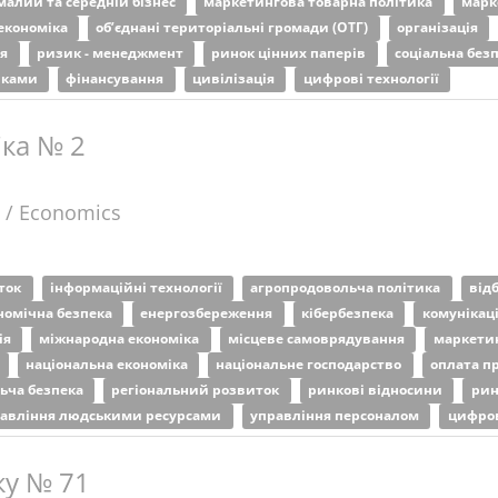
малий та середній бізнес
маркетингова товарна політика
марк
економіка
об’єднані територіальні громади (ОТГ)
організація
ня
ризик - менеджмент
ринок цінних паперів
соціальна без
иками
фінансування
цивілізація
цифрові технології
іка № 2
 / Economics
иток
інформаційні технології
агропродовольча політика
від
номічна безпека
енергозбереження
кібербезпека
комунікац
ія
міжнародна економіка
місцеве самоврядування
маркети
е
національна економіка
національне господарство
оплата п
ьча безпека
регіональний розвиток
ринкові відносини
рин
авління людськими ресурсами
управління персоналом
цифро
ку № 71