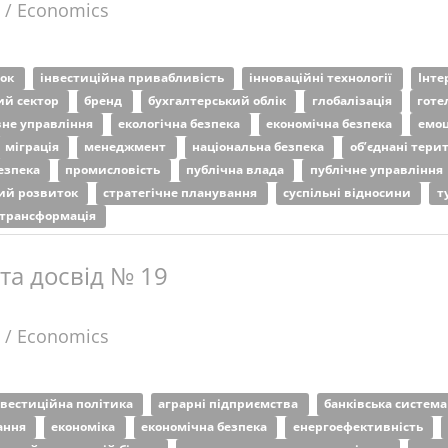
 / Economics
ток
інвестиційна привабливість
інноваційні технології
Інте
ий сектор
бренд
бухгалтерський облік
глобалізація
готе
не управління
екологічна безпека
економічна безпека
емоц
міграція
менеджмент
національна безпека
об’єднані тери
езпека
промисловість
публічна влада
публічне управління
ий розвиток
стратегічне планування
суспільні відносини
т
трансформація
 та досвід № 19
 / Economics
нвестиційна політика
аграрні підприємства
банківська систем
ання
економіка
економічна безпека
енергоефективність