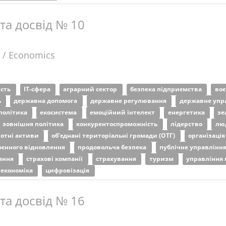
 та досвід № 10
 / Economics
ість
ІТ-сфера
аграрний сектор
безпека підприємства
воє
ь
державна допомога
державне регулювання
державне упр
політика
екосистема
емоційний інтелект
енергетика
зе
зовнішня політика
конкурентоспроможність
лідерство
лю
ротні активи
об’єднані територіальні громади (ОТГ)
організація
оєнного відновлення
продовольча безпека
публічне управлінн
вання
страхові компанії
страхування
туризм
управління
 економіка
цифровізація
 та досвід № 16