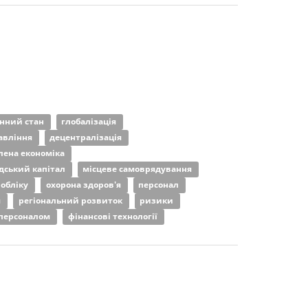
нний стан
глобалізація
авління
децентралізація
лена економіка
дський капітал
місцеве самоврядування
 обліку
охорона здоров'я
персонал
я
регіональний розвиток
ризики
 персоналом
фінансові технології