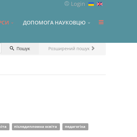
Login
РСИ
ДОПОМОГА НАУКОВЦЮ
Пошук
Розширений пошук
віта
післядипломна освіта
педагогіка