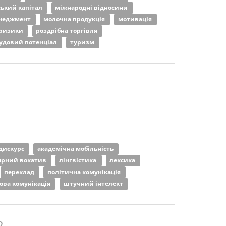
ький капітал
міжнародні відносини
неджмент
молочна продукція
мотивація
ризики
роздрібна торгівля
удовий потенціал
туризм
-дискурс
академічна мобільність
ярний вокатив
лінгвістика
лексика
переклад
політична комунікація
ова комунікація
штучний інтелект
2