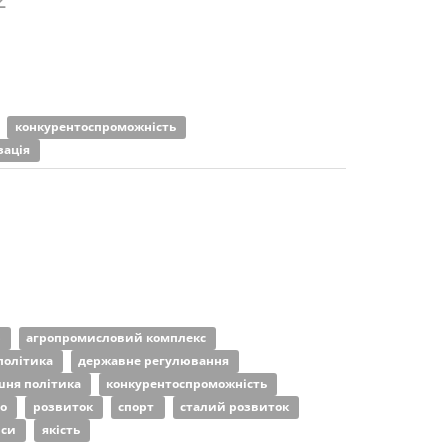
конкурентоспроможність
зація
р
агропромисловий комплекс
політика
державне регулювання
шня політика
конкурентоспроможність
во
розвиток
спорт
сталий розвиток
рси
якість