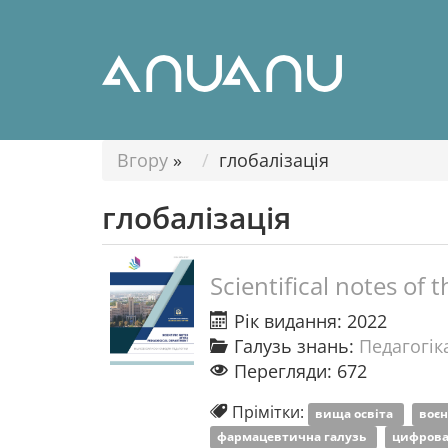
Вгору
»
глобалізація
глобалізація
Scientifical notes o
Рік видання: 2022
Галузь знань:
Педагогіка
Перегляди: 672
Прімітки:
вища освіта
воє
фармацевтична галузь
цифрова