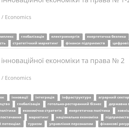
 / Economics
омплекс
глобалізація
електроенергія
енергетична безпека
сть
стратегічний маркетинг
фінанси підприємств
цифрові
інноваційної економіки та права № 2
 / Economics
ток
інновації
інтеграція
інфраструктура
аграрний секто
ицтво
глобалізація
готельно-ресторанний бізнес
державна 
політика
економічна стратегія
енергетична політика
зовні
а постачання
маркетинг
національна економіка
підприємст
й потенціал
туризм
управління персоналом
фінансові ресу