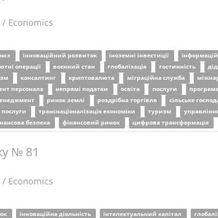
 / Economics
союз
інноваційний розвиток
іноземні інвестиції
інформаці
ютні операції
воєнний стан
глобалізація
гостинність
ді
изм
консалтинг
криптовалюта
міграційна служба
міжна
нт персонала
непрямі податки
освіта
послуги
програма
менеджмент
ринок землі
роздрібна торгівля
сільське госпо
і послуги
транснаціоналізація економіки
туризм
управлінн
нансова безпека
фінансовий ринок
цифрова трансформація
ку № 81
 / Economics
ток
інноваційна діяльність
інтелектуальний капітал
глобалі