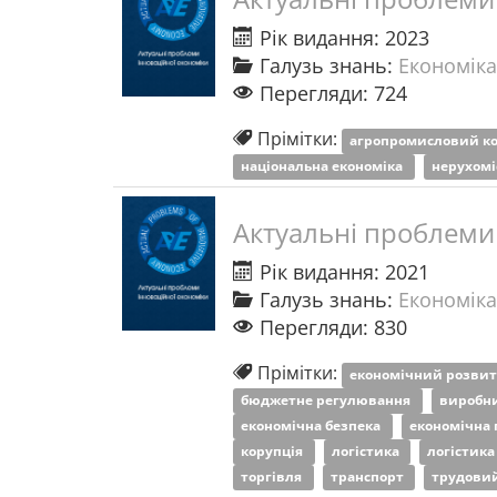
Рік видання: 2023
Галузь знань:
Економіка
Перегляди: 724
Прімітки:
агропромисловий к
національна економіка
нерухомі
Актуальні проблеми 
Рік видання: 2021
Галузь знань:
Економіка
Перегляди: 830
Прімітки:
економічний розви
бюджетне регулювання
виробн
економічна безпека
економічна 
корупція
логістика
логістик
торгівля
транспорт
трудови