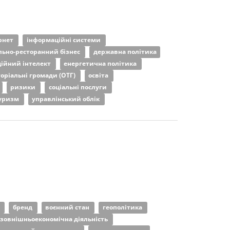
рнет
інформаційні системи
льно-ресторанний бізнес
державна політика
ійний інтелект
енергетична політика
торіальні громади (ОТГ)
освіта
ризики
соціальні послуги
уризм
управлінський облік
а
бренд
воєнний стан
геополітика
зовнішньоекономічна діяльність