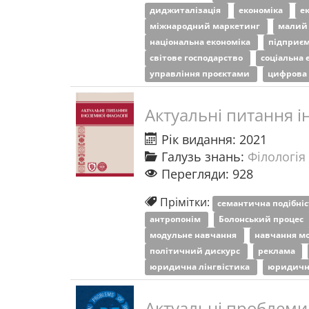
диджиталізація
економіка
е
міжнародний маркетинг
малий 
національна економіка
підприєм
світове господарство
соціальна 
управління проєктами
цифрова 
Актуальні питання і
Рік видання: 2021
Галузь знань:
Філологія 
Перегляди: 928
Прімітки:
семантична подібні
антропонім
Болонський процес
модульне навчання
навчання м
політичний дискурс
реклама
юридична лінгвістика
юридичн
Актуальні проблеми 