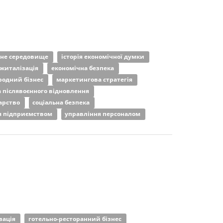
йне середовище
історія економічної думки
джиталізація
економічна безпека
родний бізнес
маркетингова стратегія
 післявоєнного відновлення
дарство
соціальна безпека
я підприємством
управління персоналом
зація
готельно-ресторанний бізнес