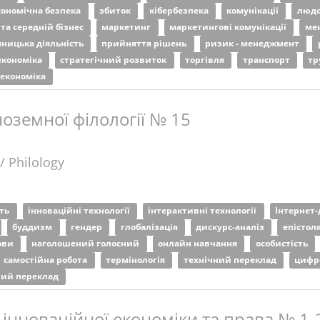
кономічна безпека
збиток
кібербезпека
комунікації
людс
та середній бізнес
маркетинг
маркетингові комунікації
ме
ницька діяльність
прийняття рішень
ризик - менеджмент
економіка
стратегічний розвиток
торгівля
транспорт
тр
економіка
ноземної філології № 15
/ Philology
сть
інноваційні технології
інтерактивні технології
Інтернет
буддизм
гендер
глобалізація
дискурс-аналіз
епістол
ови
наголошений голосний
онлайн навчання
особистість
самостійна робота
термінологія
технічний переклад
цифр
ий переклад
інноваційної економіки та права № 1-