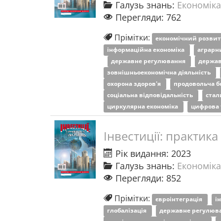
Галузь знань:
Економіка
Перегляди: 762
Прімітки:
економічний розви
інформаційна економіка
аграрн
державне регулювання
держав
зовнішньоекономічна діяльність
охорона здоров'я
продовольча б
соціальна відповідальність
стал
циркулярна економіка
цифрова 
Інвестиції: практика
Рік видання: 2023
Галузь знань:
Економіка
Перегляди: 852
Прімітки:
євроінтеграція
і
глобалізація
державне регулюв