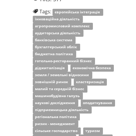
Tags:
європейська інтеграція
інноваційна діяльність
агропромисловий комплекс
аудиторська діяльність
банківська система
бухгалтерський облік
бюджетна політика
готельно-ресторанний бізнес
діджиталізація
економічна безпека
земля / земельні відносини
зовнішній ринок
кластеризація
малий та середній бізнес
машинобудівна галузь
наукові дослідження
оподаткування
підприємницька діяльність
регіональна політика
ризик - менеджмент
сільське господарство
туризм