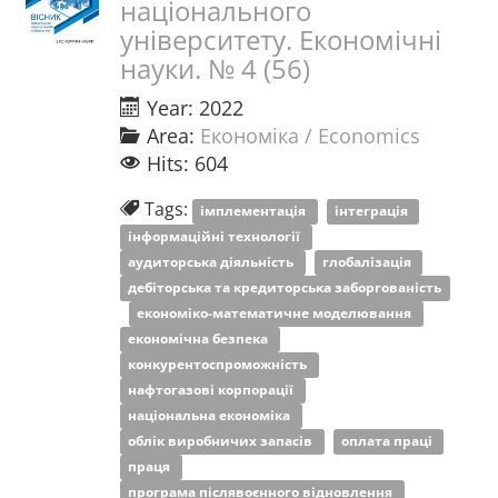
національного
університету. Економічні
науки. № 4 (56)
Year: 2022
Area:
Економіка / Economics
Hits: 604
Tags:
імплементація
інтеграція
інформаційні технології
аудиторська діяльність
глобалізація
дебіторська та кредиторська заборгованість
економіко-математичне моделювання
економічна безпека
конкурентоспроможність
нафтогазові корпорації
національна економіка
облік виробничих запасів
оплата праці
праця
програма післявоєнного відновлення