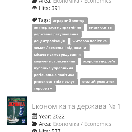
Area:
Економіка / Economics
Hits: 391
Tags:
аграрний сектор
антикризове управління
вища освіта
державне регулювання
децентралізація
житлова політика
земля / земельні відносини
місцеве самоврядування
медичне страхування
охорона здоров'я
публічне управління
регіональна політика
ринок освітніх послуг
сталий розвиток
тероризм
Економіка та держава № 1
Year: 2022
Area:
Економіка / Economics
Hits: 577