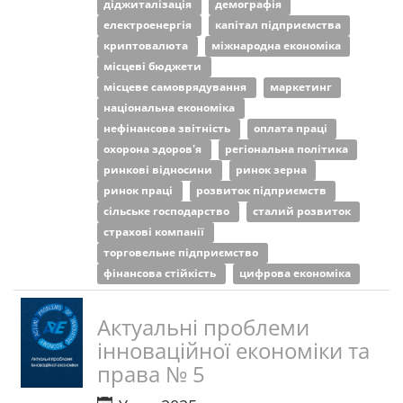
діджиталізація
демографія
електроенергія
капітал підприємства
криптовалюта
міжнародна економіка
місцеві бюджети
місцеве самоврядування
маркетинг
національна економіка
нефінансова звітність
оплата праці
охорона здоров'я
регіональна політика
ринкові відносини
ринок зерна
ринок праці
розвиток підприємств
сільське господарство
сталий розвиток
страхові компанії
торговельне підприємство
фінансова стійкість
цифрова економіка
Актуальні проблеми
інноваційної економіки та
права № 5