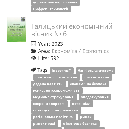
управління персоналом
цифрові технології
Галицький економічний
вісник № 6
Year: 2023
Area:
Економіка / Economics
Hits: 592
Tags:
інвестиції
банківська система
вантажні перевезення
воєнний стан
додана вартість
економічна безпека
конкурентоспроможність
медичне страхування
оподаткування
охорона здоров'я
потенціал
потенціал підприємства
регіональна політика
ринок
ринок праці
фінансова безпека