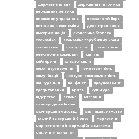
державна влада
державна підтримка
державна політика
державне управління
державний борг
детінізація економіки
децентралізація
дискримінація
екологічна безпека
економіка
економіка зарубіжних країн
екосистема
екотуризм
експертиза
електронна комерція
капітал
кейтеринг
класифікація
командоутворення
компетентність
комунікації
конкурентоспроможність
конкуренція
конфлікт
краудсорсинг
кредитування
криза
культура
лідерство
лізинг
міграція
міжнародний бізнес
міжнародний досвід
малі підприємства
малий та середній бізнес
маркетинг
маркетингова інформаційна система
машинне навчання