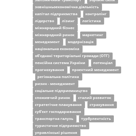
зовнішньоекономічна діяльність
капітал підприємства
контролінг
лідерство
лізинг
логістика
міжнародний бізнес
міжнародний ринок
маркетинг
менеджмент
модернізація
національна економіка
об’єднані територіальні громади (ОТГ)
пенсійна система України
потенціал
прогнозування
проектний менеджмент
регіональна політика
ризик - менеджмент
соціальне підприємництво
споживчий ринок
сталий розвиток
стратегічне планування
страхування
суб’єкт господарювання
транспортна галузь
турбулентність
туристичне підприємство
управлінські рішення