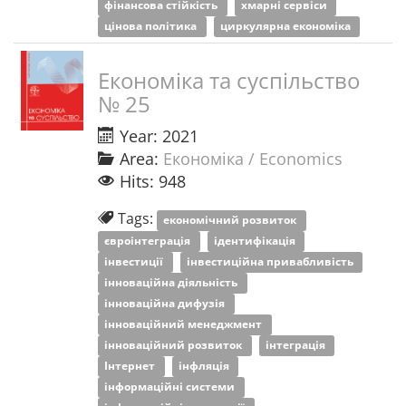
фінансова стійкість
хмарні сервіси
цінова політика
циркулярна економіка
Економіка та суспільство
№ 25
Year: 2021
Area:
Економіка / Economics
Hits: 948
Tags:
економічний розвиток
євроінтеграція
ідентифікація
інвестиції
інвестиційна привабливість
інноваційна діяльність
інноваційна дифузія
інноваційний менеджмент
інноваційний розвиток
інтеграція
Інтернет
інфляція
інформаційні системи