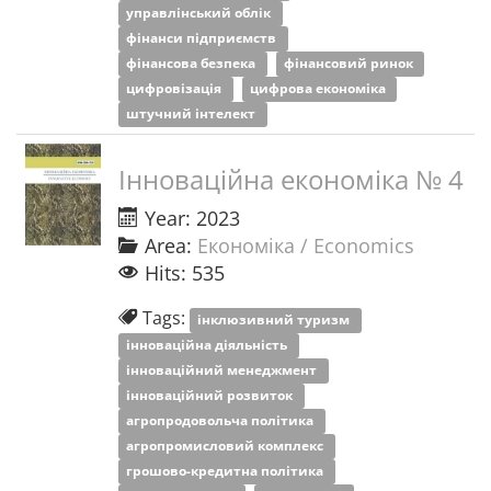
управлінський облік
фінанси підприємств
фінансова безпека
фінансовий ринок
цифровізація
цифрова економіка
штучний інтелект
Інноваційна економіка № 4
Year: 2023
Area:
Економіка / Economics
Hits: 535
Tags:
інклюзивний туризм
інноваційна діяльність
інноваційний менеджмент
інноваційний розвиток
агропродовольча політика
агропромисловий комплекс
грошово-кредитна політика