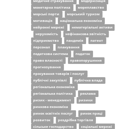
медичне страхування
модернізація
монетарна політика
мореплавство
морські порти
морський туризм
мотивація
національна економіка
нейронні мережі
нематеріальні активи
нерухомість
нефінансова звітність
підприємство
пандемія
патент
персонал
планування
податкова система
податок
право власності
правопорушення
прогнозування
просування товарів і послуг
публічні закупівлі
публічна влада
регіональна економіка
регіональна політика
реклама
ризик - менеджмент
ризики
ринкова економіка
ринок освітніх послуг
ринок праці
розвиток
роздрібна торгівля
сільське господарство
соціальні мережі