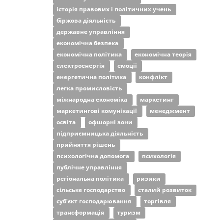
історія правових і політичних учень
біржова діяльність
державне управління
економічна безпека
економічна політика
економічна теорія
електроенергія
емоції
енергетична політика
конфлікт
легка промисловість
міжнародна економіка
маркетинг
маркетингові комунікації
менеджмент
освіта
офшорні зони
підприємницька діяльність
прийняття рішень
психологічна допомога
психологія
публічне управління
регіональна політика
ризики
сільське господарство
сталий розвиток
суб’єкт господарювання
торгівля
трансформація
туризм