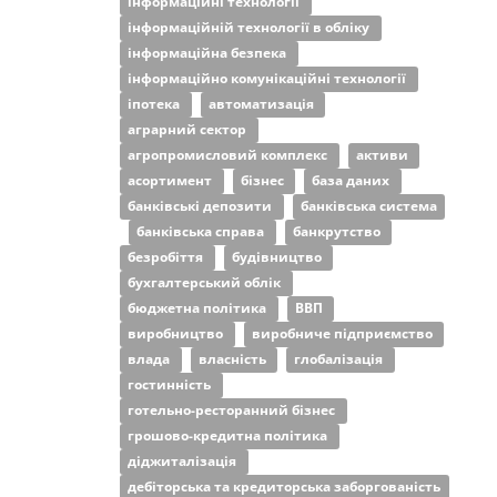
інформаційні технології
інформаційній технології в обліку
інформаційна безпека
інформаційно комунікаційні технології
іпотека
автоматизація
аграрний сектор
агропромисловий комплекс
активи
асортимент
бізнес
база даних
банківські депозити
банківська система
банківська справа
банкрутство
безробіття
будівництво
бухгалтерський облік
бюджетна політика
ВВП
виробництво
виробниче підприємство
влада
власність
глобалізація
гостинність
готельно-ресторанний бізнес
грошово-кредитна політика
діджиталізація
дебіторська та кредиторська заборгованість