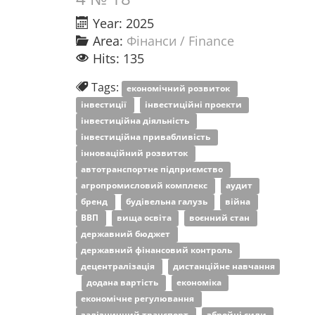
Year: 2025
Area:
Фінанси / Finance
Hits: 135
Tags:
економічний розвиток
інвестиції
інвестиційні проекти
інвестиційна діяльність
інвестиційна привабливість
інноваційний розвиток
автотранспортне підприємство
агропромисловий комплекс
аудит
бренд
будівельна галузь
війна
ВВП
вища освіта
воєнний стан
державний бюджет
державний фінансовий контроль
децентралізація
дистанційне навчання
додана вартість
економіка
економічне регулювання
залізничний транспорт
збройні сили