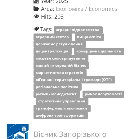
Year: 2025
Area:
Економіка / Economics
Hits: 203
Tags:
аграрні підприємства
аграрний сектор
вища освіта
державне регулювання
децентралізація
комерційна діяльність
місцеве самоврядування
малий та середній бізнес
маркетингова стратегія
об’єднані територіальні громади (ОТГ)
регіональна політика
ризик - менеджмент
ринок нерухомості
стратегічне управління
трансформація економіки
цифрова трансформація
Вісник Запорізького