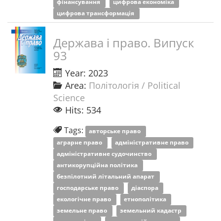
фінансування
цифрова економіка
цифрова трансформація
Держава і право. Випуск
93
Year: 2023
Area:
Політологія / Political
Science
Hits: 534
Tags:
авторське право
аграрне право
адміністративне право
адміністративне судочинство
антикорупційна політика
безпілотний літальний апарат
господарське право
діаспора
екологічне право
етнополітика
земельне право
земельний кадастр