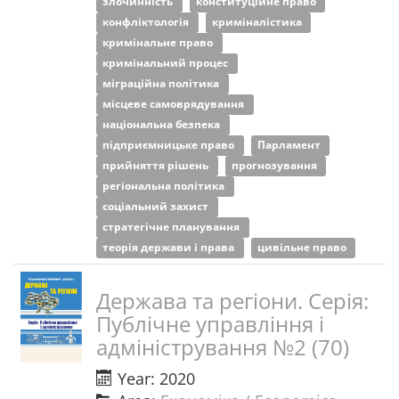
злочинність
конституційне право
конфліктологія
криміналістика
кримінальне право
кримінальний процес
міграційна політика
місцеве самоврядування
національна безпека
підприємницьке право
Парламент
прийняття рішень
прогнозування
регіональна політика
соціальний захист
стратегічне планування
теорія держави і права
цивільне право
Держава та регіони. Серія:
Публічне управління і
адміністрування №2 (70)
Year: 2020