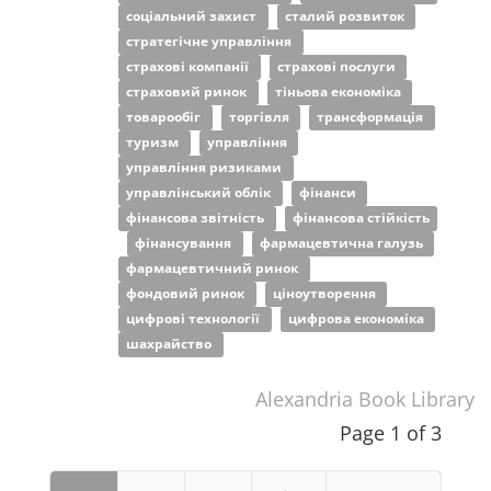
соціальний захист
сталий розвиток
стратегічне управління
страхові компанії
страхові послуги
страховий ринок
тіньова економіка
товарообіг
торгівля
трансформація
туризм
управління
управління ризиками
управлінський облік
фінанси
фінансова звітність
фінансова стійкість
фінансування
фармацевтична галузь
фармацевтичний ринок
фондовий ринок
ціноутворення
цифрові технології
цифрова економіка
шахрайство
Alexandria Book Library
Page 1 of 3