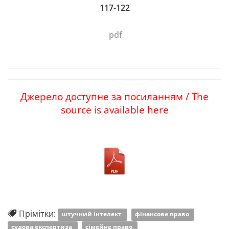
117-122
pdf
Джерело доступне за посиланням /
T
he
source is available here
Прімітки:
штучний інтелект
фінансове право
судова експертиза
сімейне право