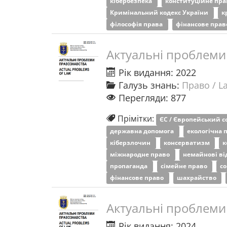
кібербезпека
конституційне пр
Кримінальний кодекс України
к
філософія права
фінансове пра
Актуальні проблеми
Рік видання: 2022
Галузь знань:
Право / L
Перегляди: 877
Прімітки:
ЄС / Європейський 
державна допомога
екологічна 
кіберзлочин
консерватизм
к
міжнародне право
немайнові в
пропаганда
сімейне право
с
фінансове право
шахрайство
Актуальні проблеми
Рік видання: 2024