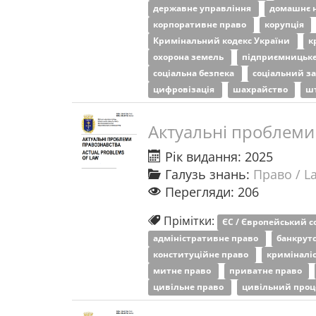
державне управління
домашнє 
корпоративне право
корупція
Кримінальний кодекс України
к
охорона земель
підприємницьк
соціальна безпека
соціальний з
цифровізація
шахрайство
ш
Актуальні проблеми
Рік видання: 2025
Галузь знань:
Право / L
Перегляди: 206
Прімітки:
ЄС / Європейський 
адміністративне право
банкрут
конституційне право
криміналі
митне право
приватне право
цивільне право
цивільний проц