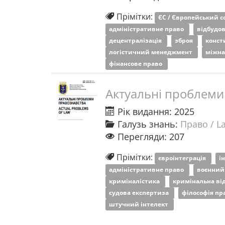
Прімітки:
ЄС / Європейський 
адміністративне право
відбудо
децентралізація
зброя
конст
логістичний менеджмент
міжна
фінансове право
Актуальні проблеми
Рік видання: 2025
Галузь знань:
Право / L
Перегляди: 207
Прімітки:
євроінтеграція
і
адміністративне право
воєнний
криміналістика
кримінальна ві
судова експертиза
філософія пр
штучний інтелект