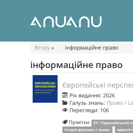
Вгору
»
інформаційне право
інформаційне право
Європейські перспе
Рік видання: 2026
Галузь знань:
Право / L
Перегляди: 106
Прімітки:
ЄС / Європейський 
історія держави і права
адмініс