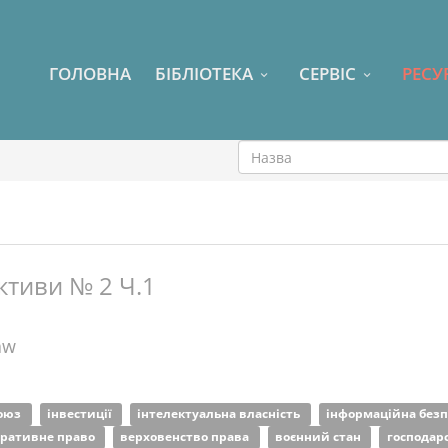
ГОЛОВНА
БІБЛІОТЕКА
СЕРВІС
РЕСУ
ктиви № 2 Ч.1
aw
союз
інвестиції
інтелектуальна власність
інформаційна без
тративне право
верховенство права
воєнний стан
господар