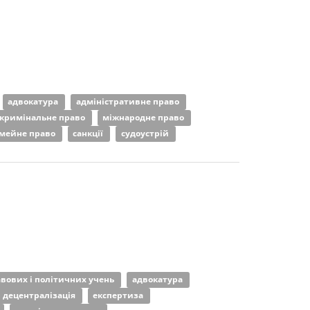
адвокатура
адміністративне право
кримінальне право
міжнародне право
імейне право
санкції
судоустрій
авових і політичних учень
адвокатура
децентралізація
експертиза