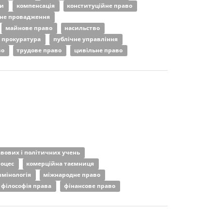
ни
компенсація
конституційне право
не провадження
майнове право
насильство
прокуратура
публічне управління
во
трудове право
цивільне право
авових і політичних учень
роцес
комерційна таємниця
имінологія
міжнародне право
філософія права
фінансове право