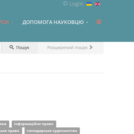
Login
РСИ
ДОПОМОГА НАУКОВЦЮ
Пошук
Розширений пошук
пека
інформаційне право
ське право
господарське судочинство