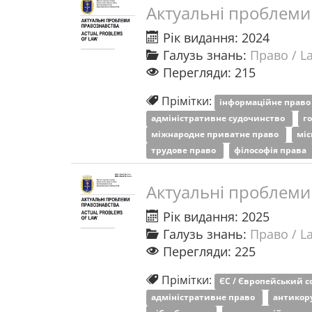
Актуальні проблеми
Рік видання: 2024
Галузь знань:
Право / L
Перегляди: 215
Прімітки:
інформаційне прав
адміністративне судочинство
г
міжнародне приватне право
міс
трудове право
філософія права
Актуальні проблеми
Рік видання: 2025
Галузь знань:
Право / L
Перегляди: 225
Прімітки:
ЄС / Європейський 
адміністративне право
антикор