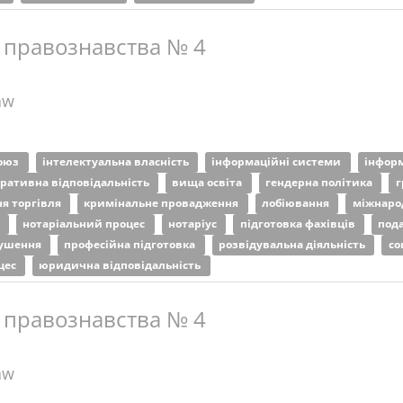
 правознавства № 4
aw
союз
інтелектуальна власність
інформаційні системи
інфор
тративна відповідальність
вища освіта
гендерна політика
г
я торгівля
кримінальне провадження
лобіювання
міжнаро
я
нотаріальний процес
нотаріус
підготовка фахівців
под
рушення
професійна підготовка
розвідувальна діяльність
со
цес
юридична відповідальність
 правознавства № 4
aw