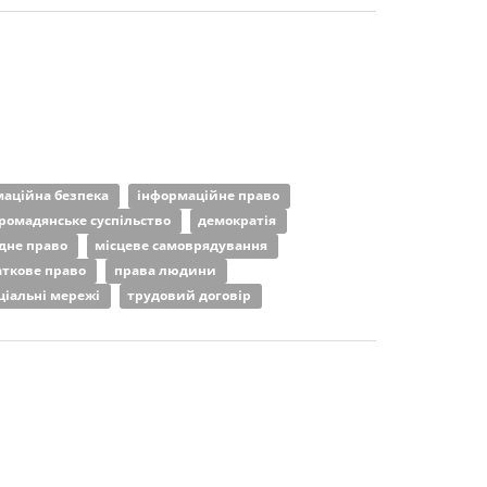
маційна безпека
інформаційне право
ромадянське суспільство
демократія
дне право
місцеве самоврядування
аткове право
права людини
ціальні мережі
трудовий договір