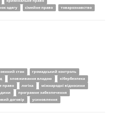
кримінальне право
нок одягу
сімейне право
товарознавство
воєнний стан
громадський контроль
од
зловживання владою
кібербезпека
е право
логіка
міжнародні відносини
юдини
програмне забезпечення
овий договір
усиновлення