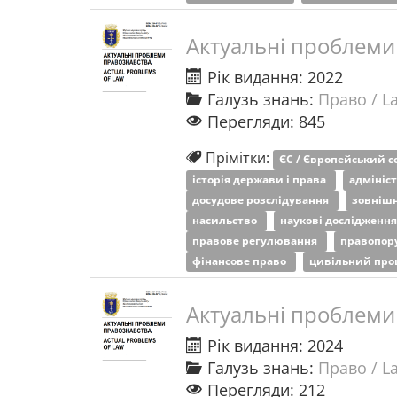
Актуальні проблеми
Рік видання: 2022
Галузь знань:
Право / L
Перегляди: 845
Прімітки:
ЄС / Європейський 
історія держави і права
адмініс
досудове розслідування
зовнішн
насильство
наукові дослідженн
правове регулювання
правопо
фінансове право
цивільний про
Актуальні проблеми
Рік видання: 2024
Галузь знань:
Право / L
Перегляди: 212