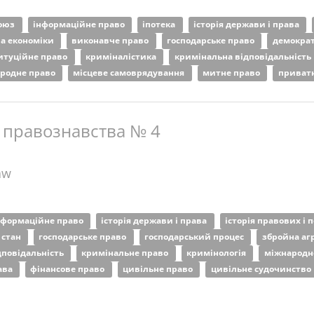
союз
інформаційне право
іпотека
історія держави і права
ва економіки
виконавче право
господарське право
демокра
итуційне право
криміналістика
кримінальна відповідальність
родне право
місцеве самоврядування
митне право
приват
 правознавства № 4
aw
нформаційне право
історія держави і права
історія правових і
 стан
господарське право
господарський процес
збройна аг
дповідальність
кримінальне право
кримінологія
міжнародн
ава
фінансове право
цивільне право
цивільне судочинство