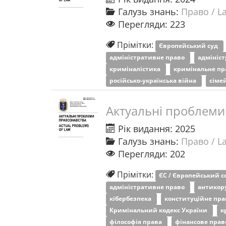
Галузь знань:
Право / L
Перегляди: 223
Прімітки:
Європейський суд
адміністративне право
адмініс
криміналістика
кримінальне п
російсько-українська війна
сіме
Актуальні проблеми
Рік видання: 2025
Галузь знань:
Право / L
Перегляди: 202
Прімітки:
ЄС / Європейський 
адміністративне право
антикор
кібербезпека
конституційне пр
Кримінальний кодекс України
к
філософія права
фінансове пра