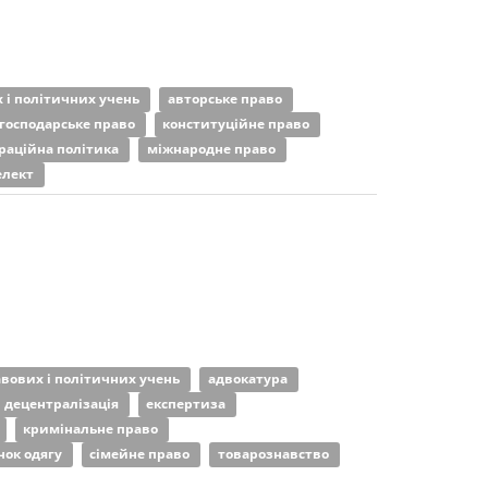
х і політичних учень
авторське право
господарське право
конституційне право
раційна політика
міжнародне право
елект
авових і політичних учень
адвокатура
децентралізація
експертиза
кримінальне право
нок одягу
сімейне право
товарознавство