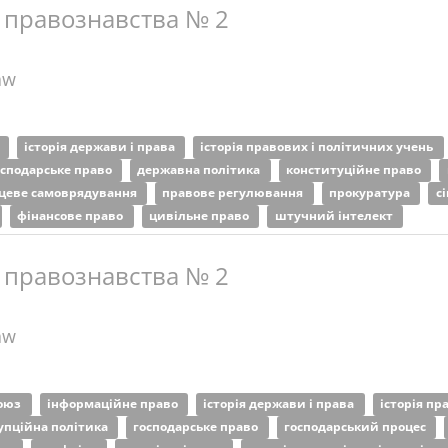
 правознавства № 2
aw
о
історія держави і права
історія правових і політичних учень
осподарське право
державна політика
конституційне право
цеве самоврядування
правове регулювання
прокуратура
с
фінансове право
цивільне право
штучний інтелект
 правознавства № 2
aw
союз
інформаційне право
історія держави і права
історія пр
упційна політика
господарське право
господарський процес