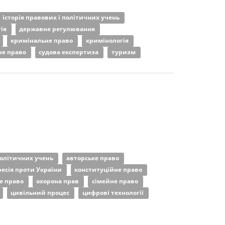
історія правових і політичних учень
тія
державне регулювання
кримінальне право
кримінологія
не право
судова експертиза
туризм
 політичних учень
авторське право
ресія проти України
конституційне право
е право
охорона прав
сімейне право
цивільний процес
цифрові технології