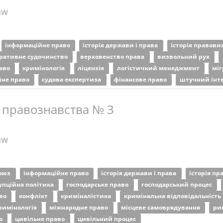
aw
інформаційне право
історія держави і права
історія правови
тративне судочинство
верховенство права
визвольний рух
раво
кримінологія
ліцензія
логістичний менеджмент
міг
йне право
судова експертиза
фінансове право
штучний інт
 правознавства № 3
aw
союз
інформаційне право
історія держави і права
історія пр
упційна політика
господарське право
господарський процес
аво
конфлікт
криміналістика
кримінальна відповідальність
римінологія
міжнародне право
місцеве самоврядування
ри
во
цивільне право
цивільний процес