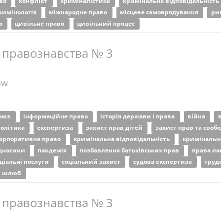
аво
конфлікт
криміналістика
кримінальна відповідальність
римінологія
міжнародне право
місцеве самоврядування
ри
во
цивільне право
цивільний процес
 правознавства № 3
aw
союз
інформаційне право
історія держави і права
війна
політика
експертиза
захист прав дітей
захист прав та своб
орпоративне право
кримінальна відповідальність
кримінальн
ідносини
пандемія
позбавлення батьківських прав
права л
оціальні послуги
соціальний захист
судова експертиза
труд
шлюб
 правознавства № 3