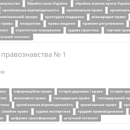
насильство
Збройні сили України
збройна агресія проти Украї
кримінальна відповідальність
кримінальне право
криміналь
римінальний процес
культурна спадщина
міжнародне право
е право
плюралізм
права людини
правове регулювання
ахист
стратегічне планування
судова практика
торгове пра
тучний інтелект
 правознавства № 1
aw
союз
інформаційне право
історія держави і права
історія пр
ство
виконавче право
господарське право
господарський п
стика
кримінальна відповідальність
кримінальне право
кр
сімейне право
судова експертиза
трудові правовідносини
ес
цифрова трансформація
штучний інтелект