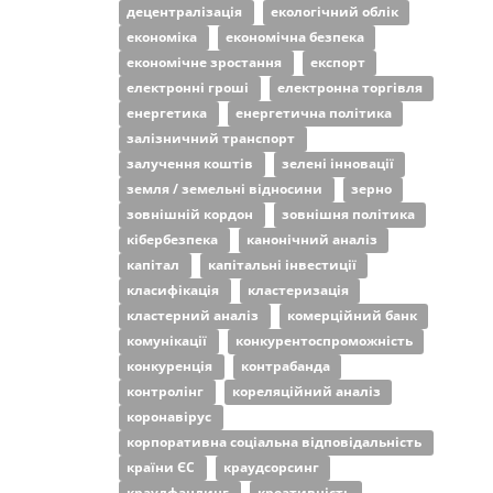
децентралізація
екологічний облік
економіка
економічна безпека
економічне зростання
експорт
електронні гроші
електронна торгівля
енергетика
енергетична політика
залізничний транспорт
залучення коштів
зелені інновації
земля / земельні відносини
зерно
зовнішній кордон
зовнішня політика
кібербезпека
канонічний аналіз
капітал
капітальні інвестиції
класифікація
кластеризація
кластерний аналіз
комерційний банк
комунікації
конкурентоспроможність
конкуренція
контрабанда
контролінг
кореляційний аналіз
коронавірус
корпоративна соціальна відповідальність
країни ЄС
краудсорсинг
краудфандинг
креативність