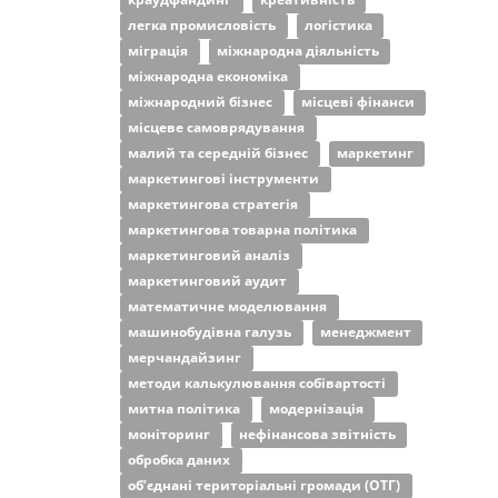
легка промисловість
логістика
міграція
міжнародна діяльність
міжнародна економіка
міжнародний бізнес
місцеві фінанси
місцеве самоврядування
малий та середній бізнес
маркетинг
маркетингові інструменти
маркетингова стратегія
маркетингова товарна політика
маркетинговий аналіз
маркетинговий аудит
математичне моделювання
машинобудівна галузь
менеджмент
мерчандайзинг
методи калькулювання собівартості
митна політика
модернізація
моніторинг
нефінансова звітність
обробка даних
об’єднані територіальні громади (ОТГ)