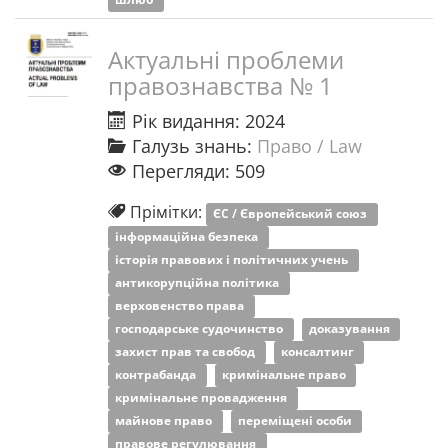
Актуальні проблеми
правознавства № 1
Рік видання: 2024
Галузь знань:
Право / Law
Перегляди: 509
Прімітки:
ЄС / Європейський союз
інформаційна безпека
історія правових і політичних учень
антикорупційна політика
верховенство права
господарське судочинство
доказування
захист прав та свобод
консалтинг
контрабанда
кримінальне право
кримінальне провадження
майнове право
переміщені особи
правове регулювання