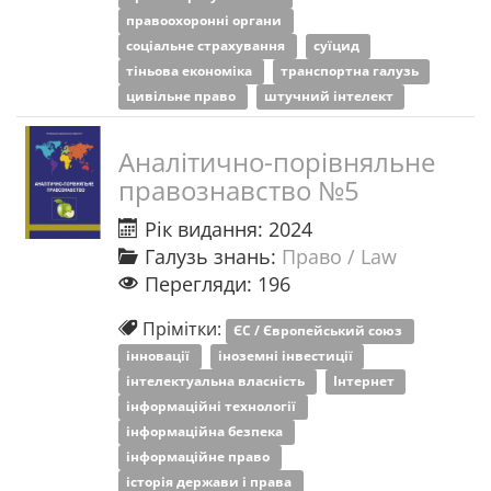
правоохоронні органи
соціальне страхування
суїцид
тіньова економіка
транспортна галузь
цивільне право
штучний інтелект
Аналітично-порівняльне
правознавство №5
Рік видання: 2024
Галузь знань:
Право / Law
Перегляди: 196
Прімітки:
ЄС / Європейський союз
інновації
іноземні інвестиції
інтелектуальна власність
Інтернет
інформаційні технології
інформаційна безпека
інформаційне право
історія держави і права