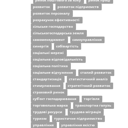
ринок поштового звʼязку
ринок праці
розвиток
розвиток підприємств
розвиток персоналу
розрахунок ефективності
сільське господарство
сільськогосподарська земля
самоменеджмент
самоуправління
синергія
собівартість
соціальні мережі
соціальна відповідальність
соціальна політика
соціальне відчуження
сталий розвиток
стандартизація
статистичний аналіз
стимулювання
стратегічний розвиток
страховий ринок
суб’єкт господарювання
торгівля
торговельна марка
транспортна галузь
трудові ресурси
трудова міграція
туризм
туристичне підприємство
управління
управління якістю