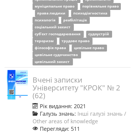
муніципальне право
порівняльне право
права людини
психодіагностика
психологія
реабілітація
соціальний захист
суб’єкт господарювання
судоустрій
тероризм
трудове право
філософія права
цивільне право
цивільне судочинство
цивільний захист
Вчені записки
Університету "КРОК" № 2
(62)
Рік видання: 2021
Галузь знань:
Інші галузі знань /
Other areas of knowledge
Перегляди: 511