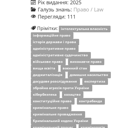
Рік видання: 2025
Галузь знань:
Право / Law
Перегляди: 111
Прімітки:
інтелектуальна власність
інформаційне право
історія держави і права
адміністративне право
адміністративне судочинство
військове право
виконавче право
вища освіта
воєнний стан
диджиталізація
домашнє насильство
досудове розслідування
експертиза
збройна агресія проти України
кібербезпека
козацтво
конституційне право
контрабанда
кримінальне право
кримінальне провадження
Кримінальний кодекс України
кримінальний процес
кримінологія