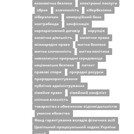
економічна безпека
електронні послуги
зброя
злочинність
кібербезпека
кіберзлочин
комерційний банк
контрабанда
конфіскація
корпоративний договір
корупція
космічна діяльність
космічне право
міжнародне право
митна безпека
митна злочинність
митна політика
навколишнє природне середовище
національна безпека
патент
правові спори
природні ресурси
природокористування
публічне адміністрування
сімейне право
сімейний конфлікт
спільна власність
товариство з обмеженою відповідальністю
умисне вбивство
Фонд гарантування вкладів фізичних осіб
Цивільний процесуальний кодекс України
шлюб