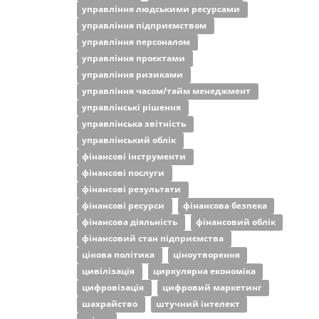
управління людськими ресурсами
управління підприємством
управління персоналом
управління проєктами
управління ризиками
управління часом/тайм менеджмент
управлінські рішення
управлінська звітність
управлінський облік
фінансові інструменти
фінансові послуги
фінансові результати
фінансові ресурси
фінансова безпека
фінансова діяльність
фінансовий облік
фінансовий стан підприємства
цінова політика
ціноутворення
цивілізація
циркулярна економіка
цифровізація
цифровий маркетинг
шахрайство
штучний інтелект