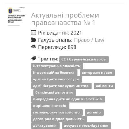
Актуальні проблеми
правознавства № 1
Рік видання: 2021
Галузь знань:
Право / Law
Перегляди: 898
Прімітки:
ЄС / Європейський союз
інтелектуальна власність
інформаційна безпека
авторське право
адміністративні послуги
адміністративне судочинство
аліменти
банківські депозити
викрадення дитини одним із батьків
вирішення спорів
господарське товариство
договір
договірна відповідальність
доказування
досудове розслідування