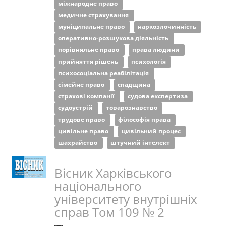
міжнародне право
медичне страхування
муніципальне право
наркозлочинність
оперативно-розшукова діяльність
порівняльне право
права людини
прийняття рішень
психологія
психосоціальна реабілітація
сімейне право
спадщина
страхові компанії
судова експертиза
судоустрій
товарознавство
трудове право
філософія права
цивільне право
цивільний процес
шахрайство
штучний інтелект
Вісник Харківського
національного
університету внутрішніх
справ Том 109 № 2