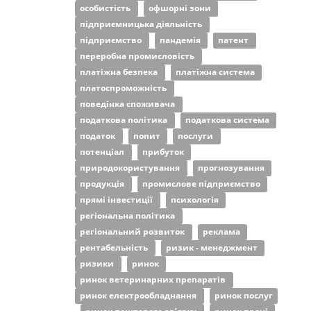
особистість
офшорні зони
підприємницька діяльність
підприємство
пандемія
патент
переробна промисловість
платіжна безпека
платіжна система
платоспроможність
поведінка споживача
податкова політика
податкова система
податок
попит
послуги
потенціал
прибуток
природокористування
прогнозування
продукція
промислове підприємство
прямі інвестиції
психологія
регіональна політика
регіональний розвиток
реклама
рентабельність
ризик - менеджмент
ризики
ринок
ринок ветеринарних препаратів
ринок електрообладнання
ринок послуг