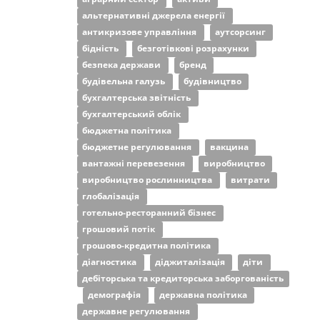
альтернативні джерела енергії
антикризове управління
аутсорсинг
бідність
безготівкові розрахунки
безпека держави
бренд
будівельна галузь
будівництво
бухгалтерська звітність
бухгалтерський облік
бюджетна політика
бюджетне регулювання
вакцина
вантажні перевезення
виробництво
виробництво рослинництва
витрати
глобалізація
готельно-ресторанний бізнес
грошовий потік
грошово-кредитна політика
діагностика
діджиталізація
діти
дебіторська та кредиторська заборгованість
демографія
державна політика
державне регулювання