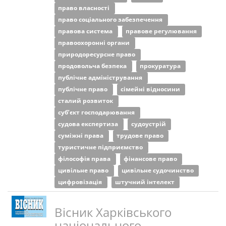
право власності
право соціального забезпечення
правова система
правове регулювання
правоохоронні органи
природоресурсне право
продовольча безпека
прокуратура
публічне адміністрування
публічне право
сімейні відносини
сталий розвиток
суб’єкт господарювання
судова експертиза
судоустрій
суміжні права
трудове право
туристичне підприємство
філософія права
фінансове право
цивільне право
цивільне судочинство
цифровізація
штучний інтелект
Вісник Харківського
національного