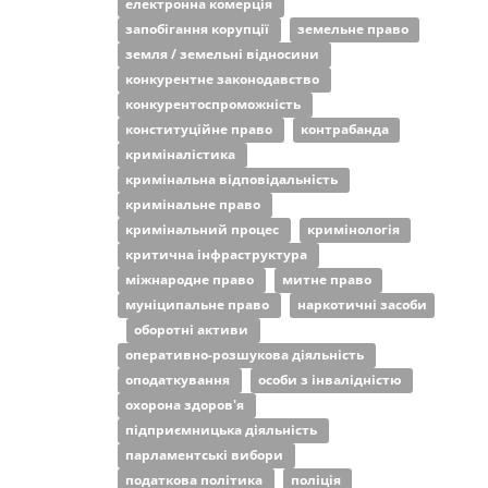
електронна комерція
запобігання корупції
земельне право
земля / земельні відносини
конкурентне законодавство
конкурентоспроможність
конституційне право
контрабанда
криміналістика
кримінальна відповідальність
кримінальне право
кримінальний процес
кримінологія
критична інфраструктура
міжнародне право
митне право
муніципальне право
наркотичні засоби
оборотні активи
оперативно-розшукова діяльність
оподаткування
особи з інвалідністю
охорона здоров'я
підприємницька діяльність
парламентські вибори
податкова політика
поліція