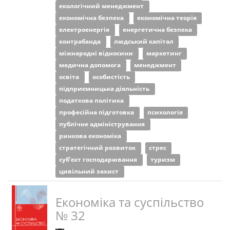
екологічний менеджмент
економічна безпека
економічна теорія
електроенергія
енергетична безпека
контрабанда
людський капітал
міжнародні відносини
маркетинг
медична допомога
менеджмент
освіта
особистість
підприємницька діяльність
податкова політика
професійна підготовка
психологія
публічне адміністрування
ринкова економіка
стратегічний розвиток
стрес
суб’єкт господарювання
туризм
цивільний захист
Економіка та суспільство
№ 32