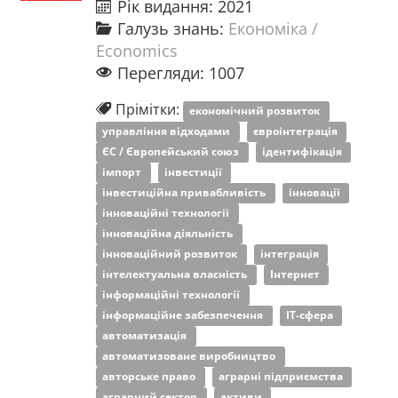
Рік видання: 2021
Галузь знань:
Економіка /
Economics
Перегляди: 1007
Прімітки:
економічний розвиток
управління відходами
євроінтеграція
ЄС / Європейський союз
ідентифікація
імпорт
інвестиції
інвестиційна привабливість
інновації
інноваційні технології
інноваційна діяльність
інноваційний розвиток
інтеграція
інтелектуальна власність
Інтернет
інформаційні технології
інформаційне забезпечення
ІТ-сфера
автоматизація
автоматизоване виробництво
авторське право
аграрні підприємства
аграрний сектор
активи