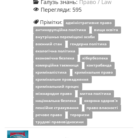
Галузь знань:
Право / Law
Перегляди: 595
Прімітки:
адміністративне право
антикорупційна політика
вища освіта
внутрішньо переміщені особи
воєнний стан
гендерна політика
екологічна політика
економічна безпека
кібербезпека
комерційна таємниця
контрабанда
криміналістика
кримінальне право
кримінальне провадження
кримінальний процес
міжнародне право
митна політика
національна безпека
охорона здоров'я
пенсійне страхування
право власності
речове право
тероризм
трудові правовідносини