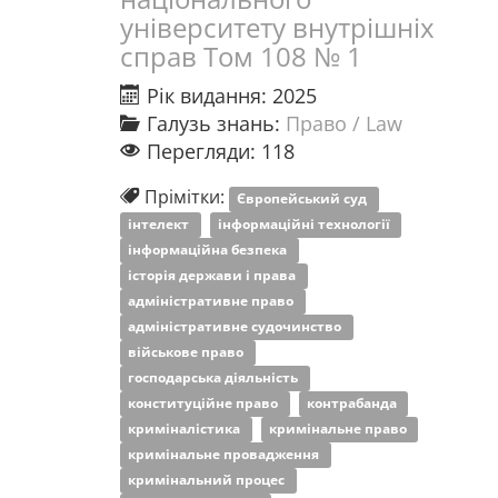
університету внутрішніх
справ Том 108 № 1
Рік видання: 2025
Галузь знань:
Право / Law
Перегляди: 118
Прімітки:
Європейський суд
інтелект
інформаційні технології
інформаційна безпека
історія держави і права
адміністративне право
адміністративне судочинство
військове право
господарська діяльність
конституційне право
контрабанда
криміналістика
кримінальне право
кримінальне провадження
кримінальний процес