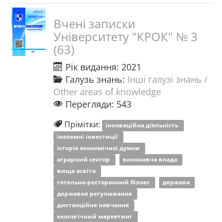
Вчені записки
Університету "КРОК" № 3
(63)
Рік видання: 2021
Галузь знань:
Інші галузі знань /
Other areas of knowledge
Перегляди: 543
Прімітки:
інноваційна діяльність
іноземні інвестиції
історія економічної думки
аграрний сектор
виконавча влада
вища освіта
готельно-ресторанний бізнес
держава
державне регулювання
дистанційне навчання
екологічний маркетинг