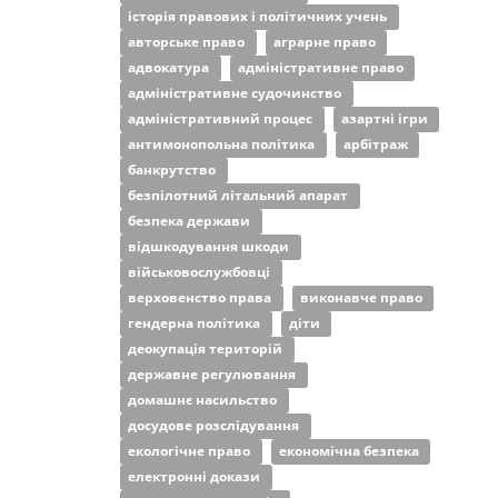
історія правових і політичних учень
авторське право
аграрне право
адвокатура
адміністративне право
адміністративне судочинство
адміністративний процес
азартні ігри
антимонопольна політика
арбітраж
банкрутство
безпілотний літальний апарат
безпека держави
відшкодування шкоди
військовослужбовці
верховенство права
виконавче право
гендерна політика
діти
деокупація територій
державне регулювання
домашнє насильство
досудове розслідування
екологічне право
економічна безпека
електронні докази