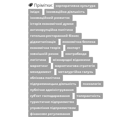
Прімітки:
корпоративна культура
імідж
інноваційна діяльність
інноваційний розвиток
історія економічної думки
антикорупційна політика
готельно-ресторанний бізнес
діджиталізація
економічна безпека
економічна теорія
експорт
зовнішній ринок
контрабанда
логістика
міжнародні відносини
маркетинг
маркетингова стратегія
менеджмент
металургійна галузь
облікова політика
підприємницька діяльність
психологія
публічне адміністрування
суб’єкт господарювання
толерантність
туристичне підприємство
управління підприємством
фінансове регулювання