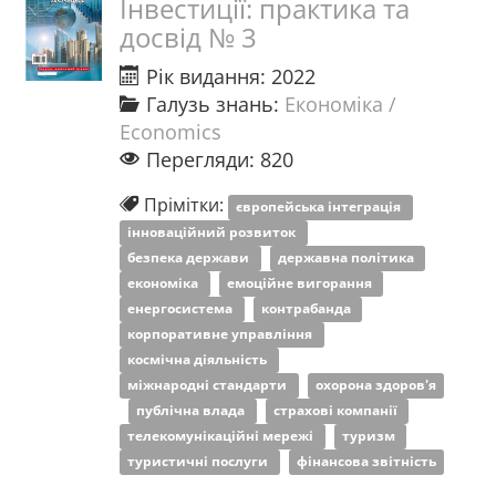
Інвестиції: практика та
досвід № 3
Рік видання: 2022
Галузь знань:
Економіка /
Economics
Перегляди: 820
Прімітки:
європейська інтеграція
інноваційний розвиток
безпека держави
державна політика
економіка
емоційне вигорання
енергосистема
контрабанда
корпоративне управління
космічна діяльність
міжнародні стандарти
охорона здоров'я
публічна влада
страхові компанії
телекомунікаційні мережі
туризм
туристичні послуги
фінансова звітність